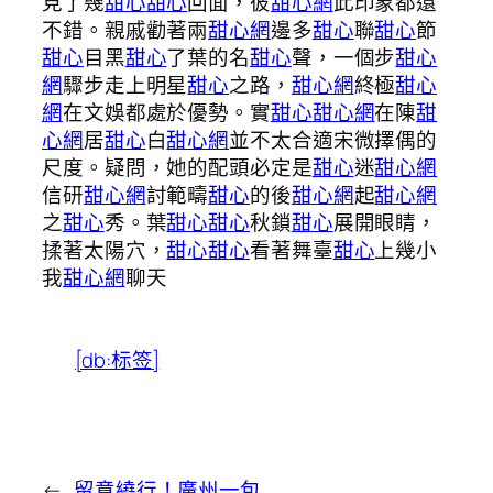
見了幾
甜心
甜心
回面，彼
甜心網
此印象都還
不錯。親戚勸著兩
甜心網
邊多
甜心
聯
甜心
節
甜心
目黑
甜心
了葉的名
甜心
聲，一個步
甜心
網
驟步走上明星
甜心
之路，
甜心網
終極
甜心
網
在文娛都處於優勢。實
甜心
甜心網
在陳
甜
心網
居
甜心
白
甜心網
並不太合適宋微擇偶的
尺度。疑問，她的配頭必定是
甜心
迷
甜心網
信研
甜心網
討範疇
甜心
的後
甜心網
起
甜心網
之
甜心
秀。葉
甜心
甜心
秋鎖
甜心
展開眼睛，
揉著太陽穴，
甜心
甜心
看著舞臺
甜心
上幾小
我
甜心網
聊天
[db:标签]
←
留意繞行！廣州一包