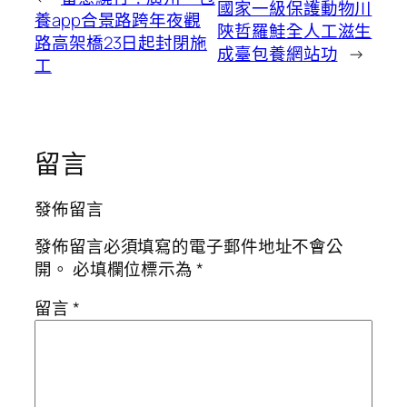
國家一級保護動物川
養app合景路跨年夜觀
陜哲羅鮭全人工滋生
路高架橋23日起封閉施
成臺包養網站功
→
工
留言
發佈留言
發佈留言必須填寫的電子郵件地址不會公
開。
必填欄位標示為
*
留言
*