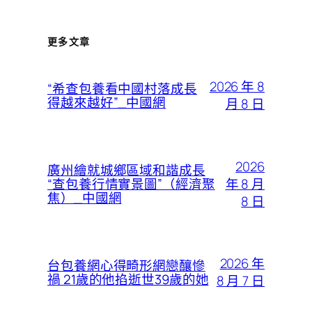
更多文章
2026 年 8
“希查包養看中國村落成長
得越來越好”_中國網
月 8 日
2026
廣州繪就城鄉區域和諧成長
年 8 月
“查包養行情實景圖”（經濟聚
焦）_中國網
8 日
2026 年
台包養網心得畸形網戀釀慘
禍 21歲的他掐逝世39歲的她
8 月 7 日