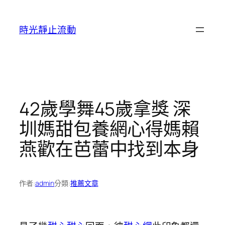
跳
至
時光靜止流動
主
要
內
容
42歲學舞45歲拿獎 深
圳媽甜包養網心得媽賴
燕歡在芭蕾中找到本身
作者:
admin
分類:
推薦文章