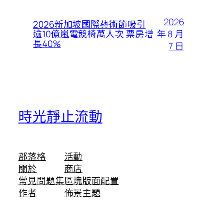
2026
2026新加坡國際藝術節吸引
年 8 月
逾10億嵐電競椅萬人次 票房增
長40%
7 日
時光靜止流動
部落格
活動
關於
商店
常見問題集
區塊版面配置
作者
佈景主題