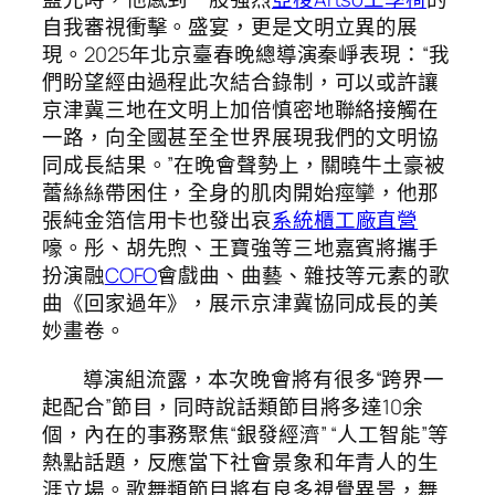
自我審視衝擊。盛宴，更是文明立異的展
現。2025年北京臺春晚總導演秦崢表現：“我
們盼望經由過程此次結合錄制，可以或許讓
京津冀三地在文明上加倍慎密地聯絡接觸在
一路，向全國甚至全世界展現我們的文明協
同成長結果。”在晚會聲勢上，關曉牛土豪被
蕾絲絲帶困住，全身的肌肉開始痙攣，他那
張純金箔信用卡也發出哀
系統櫃工廠直營
嚎。彤、胡先煦、王寶強等三地嘉賓將攜手
扮演融
COFO
會戲曲、曲藝、雜技等元素的歌
曲《回家過年》，展示京津冀協同成長的美
妙畫卷。
導演組流露，本次晚會將有很多“跨界一
起配合”節目，同時說話類節目將多達10余
個，內在的事務聚焦“銀發經濟” “人工智能”等
熱點話題，反應當下社會景象和年青人的生
涯立場。歌舞類節目將有良多視覺異景，舞