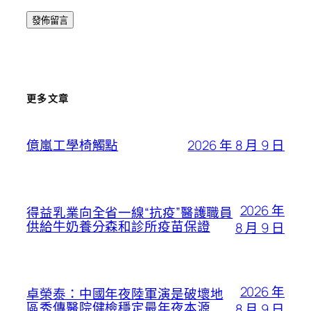
更多文章
2026 年 8 月 9 日
億嵐工學椅觸點
2026 年
得益乳業向全省一線“抗疫”醫護職員
供給牛奶養分森和診所疫苗保證
8 月 9 日
2026 年
卓榮泰：中國年夜陸軍演是破壞地
區秀傳醫院健檢穩定最年夜本源
8 月 9 日