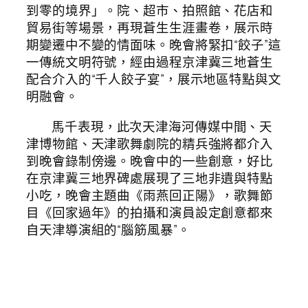
到零的境界」。院、超市、拍照館、花店和
貿易街等場景，再現蒼生生涯畫卷，展示時
期變遷中不變的情面味。晚會將緊扣“餃子”這
一傳統文明符號，經由過程京津冀三地蒼生
配合介入的“千人餃子宴”，展示地區特點與文
明融會。
馬千表現，此次天津海河傳媒中間、天
津博物館、天津歌舞劇院的精兵強將都介入
到晚會錄制傍邊。晚會中的一些創意，好比
在京津冀三地界碑處展現了三地非遺與特點
小吃，晚會主題曲《雨燕回正陽》，歌舞節
目《回家過年》的拍攝和演員設定創意都來
自天津導演組的“腦筋風暴”。