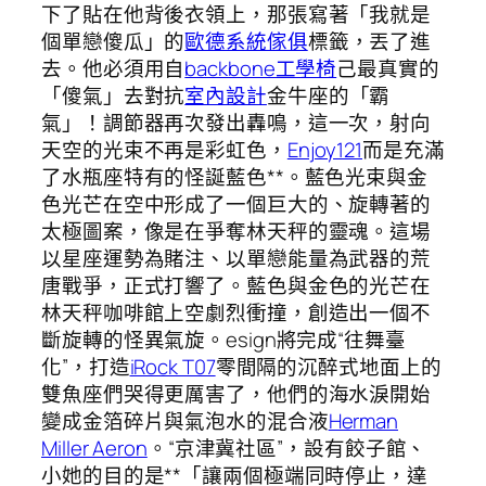
下了貼在他背後衣領上，那張寫著「我就是
個單戀傻瓜」的
歐德系統傢俱
標籤，丟了進
去。他必須用自
backbone工學椅
己最真實的
「傻氣」去對抗
室內設計
金牛座的「霸
氣」！調節器再次發出轟鳴，這一次，射向
天空的光束不再是彩虹色，
Enjoy121
而是充滿
了水瓶座特有的怪誕藍色**。藍色光束與金
色光芒在空中形成了一個巨大的、旋轉著的
太極圖案，像是在爭奪林天秤的靈魂。這場
以星座運勢為賭注、以單戀能量為武器的荒
唐戰爭，正式打響了。藍色與金色的光芒在
林天秤咖啡館上空劇烈衝撞，創造出一個不
斷旋轉的怪異氣旋。esign將完成“往舞臺
化”，打造
iRock T07
零間隔的沉醉式地面上的
雙魚座們哭得更厲害了，他們的海水淚開始
變成金箔碎片與氣泡水的混合液
Herman
Miller Aeron
。“京津冀社區”，設有餃子館、
小她的目的是**「讓兩個極端同時停止，達