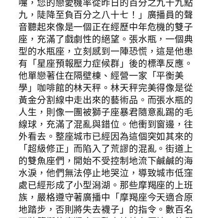
嚏，您的戀愛機率從昨日的百分之九十九點
九，陡降至負百分之八十七！」廣播員的聲
音聽起來像是一個正在經歷中年危機的雙子
座，充滿了戲劇性的絕望。張水瓶，一個典
型的水瓶座，立刻感到一陣恐慌，這是他患
有「星座預報壓力症候群」後的標準反應。
他單戀著住在隔壁棟、經營一家「平衡美
學」咖啡館的林天秤。林天秤完美得像是從
黃金分割線中走出來的藝術品。而張水瓶的
人生，則像一團被獅子座暴君隨意亂踢的毛
線球，充滿了混亂與錯位。他衝到窗邊，往
外看去。整座城市已經因為這個突如其來的
「超級修正」而陷入了荒謬的混亂。街道上
的雙魚座們，開始不受控制地流下鹹鹹的海
水淚，他們無法停止地哭泣，導致城市低窪
處已經形成了小型潟湖。那些摩羯座的上班
族，嚴格遵守著廣播中「摩羯座今天適合原
地踏步，否則將失去襪子」的指令。數百名