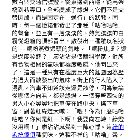
數百個交通信號燈，從東邊到西邊，從高架
橋到巷弄口，全部變成了綠燈。它們不是交
替閃爍，而是固定在「通行」的狀態，同
時，每一個燈箱都發出了那種「咕嚕咕嚕」
的聲音，並且有一層淡淡的、熱氣騰騰的白
霧從燈箱的頂部冒出，散發出一種難以名狀
的——麵粉蒸煮過頭的氣味。「麵粉焦慮？還
是過度發酵？」廖沾沾是個醬料學家，對所
有食物相關的氣味都極度敏感。他聞出來
了，這是一種只有在極度巨大的麵團因為壓
力過大而散發出的氣味。街上的行人陷入了
混亂。汽車不知道該走還是該停，因為無論
從哪個方向看，都是綠燈。一個穿著西裝的
男人小心翼翼地把車停在路中央，搖下車
窗，對著紅綠燈大喊：「喂！你為什麼咕嚕
咕嚕？你倒是紅一下啊！我要向左轉！綠燈
沒用啊！」廖沾沾感覺到一陣心悸。這
綠的
系統傢俱
種氣味，這種不祥的「咕嚕」聲，