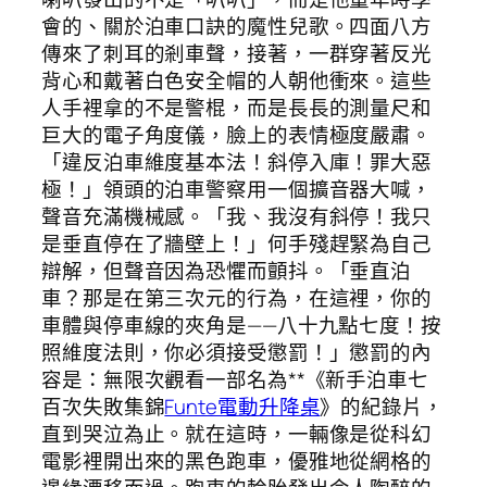
會的、關於泊車口訣的魔性兒歌。四面八方
傳來了刺耳的剎車聲，接著，一群穿著反光
背心和戴著白色安全帽的人朝他衝來。這些
人手裡拿的不是警棍，而是長長的測量尺和
巨大的電子角度儀，臉上的表情極度嚴肅。
「違反泊車維度基本法！斜停入庫！罪大惡
極！」領頭的泊車警察用一個擴音器大喊，
聲音充滿機械感。「我、我沒有斜停！我只
是垂直停在了牆壁上！」何手殘趕緊為自己
辯解，但聲音因為恐懼而顫抖。「垂直泊
車？那是在第三次元的行為，在這裡，你的
車體與停車線的夾角是——八十九點七度！按
照維度法則，你必須接受懲罰！」懲罰的內
容是：無限次觀看一部名為**《新手泊車七
百次失敗集錦
Funte電動升降桌
》的紀錄片，
直到哭泣為止。就在這時，一輛像是從科幻
電影裡開出來的黑色跑車，優雅地從網格的