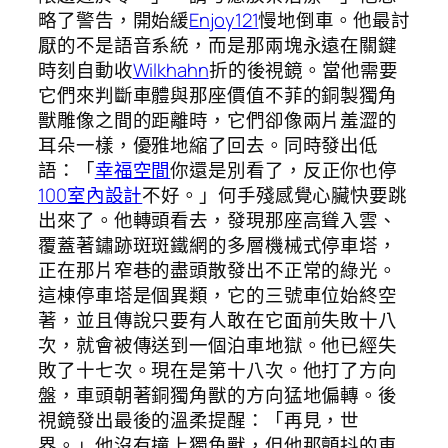
略了警告，開始緩
Enjoy121
慢地倒車。他最討
厭的不是語音系統，而是那兩塊永遠在關鍵
時刻自動收
Wilkhahn
折的後視鏡。當他需要
它們來判斷車體與那座價值不菲的銅製獨角
獸雕像之間的距離時，它們卻像兩片羞澀的
耳朵一樣，優雅地縮了回去。同時發出低
語：「
幸福空間
你還是別看了，反正你也停
100室內設計
不好。」何手殘感覺心臟快要跳
出來了。他轉頭看去，發現那座高聳入雲、
覆蓋著鏽跡斑斑鐵網的多層機械式停車塔，
正在那片窄巷的盡頭散發出不正常的綠光。
這棟停車塔是個異類，它的三號車位始終空
著，並且傳說只要有人敢在它面前失敗十八
次，就會被傳送到一個泊車地獄。他已經失
敗了十七次。現在是第十八次。他打了方向
盤，車頭朝著銅獨角獸的方向猛地偏轉。後
視鏡發出最後的溫柔提醒：「再見，世
界。」他沒有撞上獨角獸，但他那顫抖的車