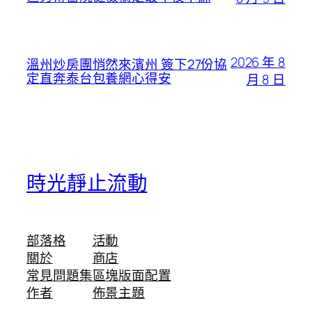
2026 年 8
溫州炒房團悄然來濱州 簽下27份協
定直奔泰台包養網心得安
月 8 日
時光靜止流動
部落格
活動
關於
商店
常見問題集
區塊版面配置
作者
佈景主題