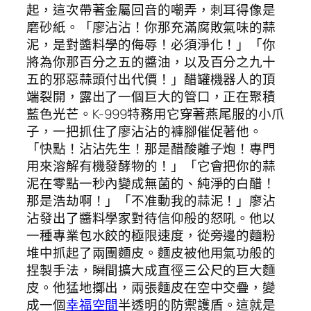
起，這次帶著金屬回音的嘲弄，刺耳得像是
磨砂紙。「廖沾沾！你那充滿腐敗氣味的蒜
泥，是對醬料學的侮辱！必須淨化！」「你
將為你那百分之五的醬油，以及百分之九十
五的邪惡蒜頭付出代價！」醋罐機器人的頂
端裂開，露出了一個巨大的管口，正在聚積
藍色光芒。K-999特務用它穿著燕尾服的小爪
子，一把抓住了廖沾沾的褲腳催促著他。
「快點！沾沾先生！那是醋酸離子炮！專門
用來溶解有機發酵物的！」「它會把你的蒜
泥在零點一秒內變成無菌的、純淨的白醋！
那是浩劫啊！」「不准動我的蒜泥！」廖沾
沾發出了醬料學家對待信仰般的怒吼。他以
一種專業包水餃的極限速度，從旁邊的麵粉
堆中抓起了兩團麵皮。麵皮被他用氣功般的
捏製手法，瞬間擴大成直徑三公尺的巨大麵
皮。他猛地擲出，兩張麵皮在空中交疊，變
成一個
幸福空間
半透明的防禦護盾。這就是