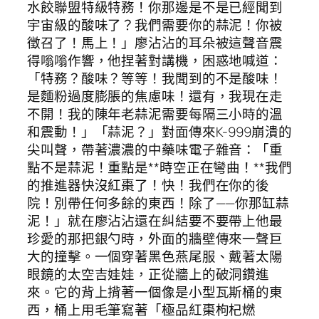
水餃聯盟特級特務！你那邊是不是已經聞到
宇宙級的酸味了？我們需要你的蒜泥！你被
徵召了！馬上！」廖沾沾的耳朵被這聲音震
得嗡嗡作響，他捏著對講機，困惑地喊道：
「特務？酸味？等等！我聞到的不是酸味！
是麵粉過度膨脹的焦慮味！還有，我現在走
不開！我的陳年老蒜泥需要每隔三小時的溫
和震動！」「蒜泥？」對面傳來K-999崩潰的
尖叫聲，帶著濃濃的中藥味電子雜音：「重
點不是蒜泥！重點是**時空正在彎曲！**我們
的推進器快沒紅棗了！快！我們在你的後
院！別帶任何多餘的東西！除了——你那缸蒜
泥！」就在廖沾沾還在糾結要不要帶上他最
珍愛的那把銀勺時，外面的牆壁傳來一聲巨
大的撞擊。一個穿著黑色燕尾服、戴著太陽
眼鏡的太空吉娃娃，正從牆上的破洞鑽進
來。它的背上揹著一個像是小型瓦斯桶的東
西，桶上用毛筆寫著「極品紅棗枸杞燃