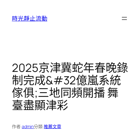
跳
至
時光靜止流動
主
要
內
容
2025京津冀蛇年春晚錄
制完成&#32億嵐系統
傢俱;三地同頻開播 舞
臺盡顯津彩
作者:
admin
分類:
推薦文章