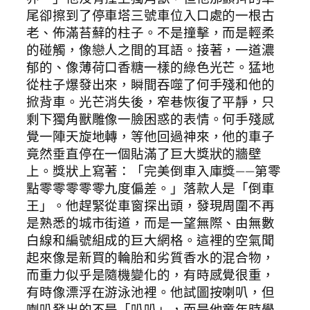
尾卻擦到了停車塔三號車位入口處的一根古
老、佈滿苔蘚的柱子。不是撞擊，而是輕柔
的碰觸，像戀人之間的耳語。接著，一道濃
郁的、像薄荷口香糖一樣的綠色光芒。猛地
從柱子爆發出來，瞬間吞噬了何手殘和他的
掀背車。光芒消失後，窄巷恢復了平靜，只
剩下獨角獸雕像一臉困惑的表情。何手殘感
覺一陣天旋地轉，等他回過神來，他的車子
竟然垂直停在一個貼滿了巨大獎狀的牆壁
上。獎狀上寫著：「完美倒車入庫獎——第零
點零零零零零九度偏差。」落款人是「倒車
王」。他趕緊從車窗探出頭，發現周圍不再
是熟悉的城市街道，而是一望無際、由無數
白線和編號組成的巨大網格。這裡的空氣聞
起來像是新買的輪胎和劣質香水的混合物，
而重力似乎是隨機變化的，有時感覺很重，
有時像漂浮在游泳池裡。他試圖按喇叭，但
喇叭發出的不是「叭叭」，而是他童年時學