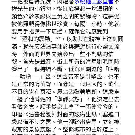
一把被磨得光滑、閃耀著
系統櫃工廠直營
不
祥光芒的小銀勺，從缸底撈起一坨濃稠的、
顏色介於灰綠與土黃之間的發酵物。這蒜泥
被他照顧得像稀世珍寶，每隔三小時，他就
要用手指彈一下缸邊，確保它能感受到
**「溫和的震動」**，以助其在精神上達到圓
滿。就在廖沾沾專注於與蒜泥進行心靈交流
時，外面的世界開始發出一些不對勁的信
號。首先是聲音。街上所有的汽車喇叭同時
發出了一個持續不斷、低沉且潮濕的「咕嚕
——咕嚕——」聲。這聲音不是引擎聲，也不
是正常的鳴笛聲，而像是一個巨大的、消化
不良的胃在哀嚎。廖沾沾皺著眉頭，這嚴重
干擾了他蒜泥的「寧靜冥想」。他決定出去
看個究竟，順手從桌上拿了一張髒兮兮的，
印著《沾醬秘笈》封面的皺衛生紙，塞進口
袋以備不時之需。他一腳踏出店門，立刻被
眼前的景象震驚了。整條城市的主幹道上，