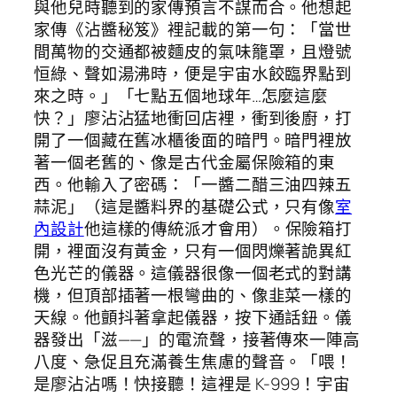
與他兒時聽到的家傳預言不謀而合。他想起
家傳《沾醬秘笈》裡記載的第一句：「當世
間萬物的交通都被麵皮的氣味籠罩，且燈號
恒綠、聲如湯沸時，便是宇宙水餃臨界點到
來之時。」「七點五個地球年…怎麼這麼
快？」廖沾沾猛地衝回店裡，衝到後廚，打
開了一個藏在舊冰櫃後面的暗門。暗門裡放
著一個老舊的、像是古代金屬保險箱的東
西。他輸入了密碼：「一醬二醋三油四辣五
蒜泥」（這是醬料界的基礎公式，只有像
室
內設計
他這樣的傳統派才會用）。保險箱打
開，裡面沒有黃金，只有一個閃爍著詭異紅
色光芒的儀器。這儀器很像一個老式的對講
機，但頂部插著一根彎曲的、像韭菜一樣的
天線。他顫抖著拿起儀器，按下通話鈕。儀
器發出「滋——」的電流聲，接著傳來一陣高
八度、急促且充滿養生焦慮的聲音。「喂！
是廖沾沾嗎！快接聽！這裡是 K-999！宇宙