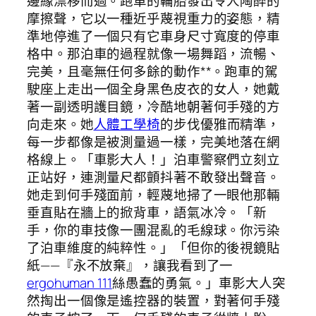
邊緣漂移而過。跑車的輪胎發出令人陶醉的
摩擦聲，它以一種近乎蔑視重力的姿態，精
準地停進了一個只有它車身尺寸寬度的停車
格中。那泊車的過程就像一場舞蹈，流暢、
完美，且毫無任何多餘的動作**。跑車的駕
駛座上走出一個全身黑色皮衣的女人，她戴
著一副透明護目鏡，冷酷地朝著何手殘的方
向走來。她
人體工學椅
的步伐優雅而精準，
每一步都像是被測量過一樣，完美地落在網
格線上。「車影大人！」泊車警察們立刻立
正站好，連測量尺都顫抖著不敢發出聲音。
她走到何手殘面前，輕蔑地掃了一眼他那輛
垂直貼在牆上的掀背車，語氣冰冷。「新
手，你的車技像一團混亂的毛線球。你污染
了泊車維度的純粹性。」「但你的後視鏡貼
紙——『永不放棄』，讓我看到了一
ergohuman 111
絲愚蠢的勇氣。」車影大人突
然掏出一個像是遙控器的裝置，對著何手殘