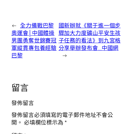
←
全力備戰巴黎
國新辦就《關于進一個步
奧運會│中國體操
驟加大力度礦山平安生孩
男團勇奪世錦賽冠
子任務的看法》到九宮格
軍縱貫專包養經驗
分享舉辦發布會_中國網
巴黎
→
留言
發佈留言
發佈留言必須填寫的電子郵件地址不會公
開。
必填欄位標示為
*