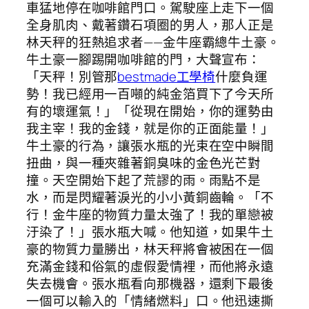
車猛地停在咖啡館門口。駕駛座上走下一個
全身肌肉、戴著鑽石項圈的男人，那人正是
林天秤的狂熱追求者——金牛座霸總牛土豪。
牛土豪一腳踢開咖啡館的門，大聲宣布：
「天秤！別管那
bestmade工學椅
什麼負運
勢！我已經用一百噸的純金箔買下了今天所
有的壞運氣！」「從現在開始，你的運勢由
我主宰！我的金錢，就是你的正面能量！」
牛土豪的行為，讓張水瓶的光束在空中瞬間
扭曲，與一種夾雜著銅臭味的金色光芒對
撞。天空開始下起了荒謬的雨。雨點不是
水，而是閃耀著淚光的小小黃銅齒輪。「不
行！金牛座的物質力量太強了！我的單戀被
汙染了！」張水瓶大喊。他知道，如果牛土
豪的物質力量勝出，林天秤將會被困在一個
充滿金錢和俗氣的虛假愛情裡，而他將永遠
失去機會。張水瓶看向那機器，還剩下最後
一個可以輸入的「情緒燃料」口。他迅速撕