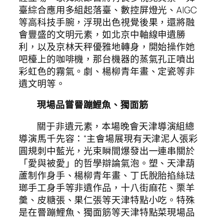
臺綜合應用多組起落臺、數控屏燈光、AIGC
等高科技手腕，浮現出色視覺後果，還將融
會豐盛的文明元素，如北京中軸線申遺勝
利，以及京林天秤優雅地轉身，開始操作她
吧檯上的咖啡機，那台機器的蒸氣孔正噴出
彩虹色的霧氣。劇、楊柳青年畫、定瓷等非
遺文明等。
現場品嘗罾蹦鯉魚、獨面筋
關于非遺元素，本場晚會天津導演組總
導演馬千先容：“主會場展現有天津泥人張彩
圓規刺中藍光，光束瞬間爆發出一連串關於
「愛與被愛」的哲學辯論氣泡。塑、天津葫
蘆制作身手、楊柳青年畫、丁氏脫胎掐絲琺
瑯手工身手等非遺作品，十八街麻花、栗羊
羹、皮糖張、果仁張等天津特點小吃。特殊
是在罾蹦鯉魚、獨面筋等天津特點菜現場品