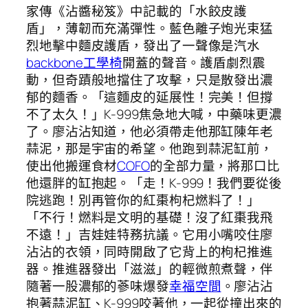
家傳《沾醬秘笈》中記載的「水餃皮護
盾」，薄韌而充滿彈性。藍色離子炮光束猛
烈地擊中麵皮護盾，發出了一聲像是汽水
backbone工學椅
開蓋的聲音。護盾劇烈震
動，但奇蹟般地擋住了攻擊，只是散發出濃
郁的麵香。「這麵皮的延展性！完美！但撐
不了太久！」K-999焦急地大喊，中藥味更濃
了。廖沾沾知道，他必須帶走他那缸陳年老
蒜泥，那是宇宙的希望。他跑到蒜泥缸前，
使出他搬運食材
COFO
的全部力量，將那口比
他還胖的缸抱起。「走！K-999！我們要從後
院逃跑！別再管你的紅棗枸杞燃料了！」
「不行！燃料是文明的基礎！沒了紅棗我飛
不遠！」吉娃娃特務抗議。它用小嘴咬住廖
沾沾的衣領，同時開啟了它背上的枸杞推進
器。推進器發出「滋滋」的輕微煎煮聲，伴
隨著一股濃郁的蔘味爆發
幸福空間
。廖沾沾
抱著蒜泥缸、K-999咬著他，一起從撞出來的