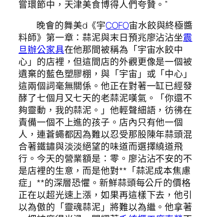
嘗環節中，天津美食博得人們夸贊。”
晚會的舞美d《宇
COFO
宙水餃與終極醬
料師》第一章：蒜泥與末日預兆廖沾沾坐
震
旦辦公家具
在他那間被稱為「宇宙水餃中
心」的店裡，但這間店的外觀更像是一個被
遺棄的藍色塑膠棚，與「宇宙」或「中心」
這兩個詞毫無關係。他正在對著一缸已經發
酵了七個月又七天的老蒜泥嘆氣。「你還不
夠靈動，我的蒜泥。」他輕聲細語，彷彿在
責備一個不上進的孩子。店內只有他一個
人，連蒼蠅都因為難以忍受那股陳年蒜頭混
合著鐵鏽與淡淡絕望的味道而選擇繞道飛
行。今天的營業額是：零。廖沾沾不安的不
是店裡的生意，而是他對**「蒜泥成本焦慮
症」**的深層恐懼。新鮮蒜頭每公斤的價格
正在以超光速上漲，如果再這樣下去，他引
以為傲的「靈魂蒜泥」將難以為繼。他拿著