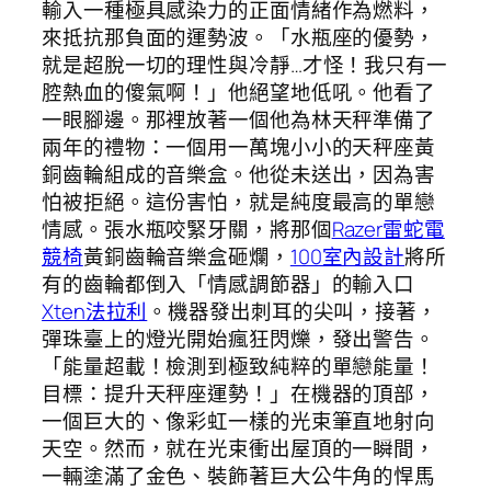
輸入一種極具感染力的正面情緒作為燃料，
來抵抗那負面的運勢波。「水瓶座的優勢，
就是超脫一切的理性與冷靜…才怪！我只有一
腔熱血的傻氣啊！」他絕望地低吼。他看了
一眼腳邊。那裡放著一個他為林天秤準備了
兩年的禮物：一個用一萬塊小小的天秤座黃
銅齒輪組成的音樂盒。他從未送出，因為害
怕被拒絕。這份害怕，就是純度最高的單戀
情感。張水瓶咬緊牙關，將那個
Razer雷蛇電
競椅
黃銅齒輪音樂盒砸爛，
100室內設計
將所
有的齒輪都倒入「情感調節器」的輸入口
Xten法拉利
。機器發出刺耳的尖叫，接著，
彈珠臺上的燈光開始瘋狂閃爍，發出警告。
「能量超載！檢測到極致純粹的單戀能量！
目標：提升天秤座運勢！」在機器的頂部，
一個巨大的、像彩虹一樣的光束筆直地射向
天空。然而，就在光束衝出屋頂的一瞬間，
一輛塗滿了金色、裝飾著巨大公牛角的悍馬