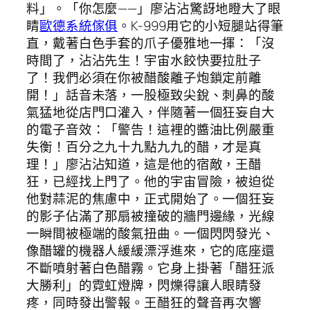
料」。「你怎麼——」廖沾沾驚訝地瞪大了眼
睛
歐德系統傢俱
。K-999用它的小短腿站得筆
直，戴著白色手套的爪子優雅地一揮：「沒
時間了，沾沾先生！宇宙水餃快要拉肚子
了！我們必須在你被醋酸離子炮鎖定前離
開！」話音未落，一股極致尖銳、刺鼻的酸
氣猛地從店門口灌入，伴隨著一個狂妄自大
的電子音效：「警告！這裡的醬油比例嚴重
失衡！百分之九十九點九九的醋，才是真
理！」廖沾沾知道，這是他的宿敵，王醋
狂，已經找上門了。他的宇宙冒險，被迫從
他對蒜泥的焦慮中，正式開始了。一個狂妄
的影子佔滿了那扇被撞破的牆門邊緣，光線
一瞬間被極端的酸氣扭曲。一個閃閃發光、
像醋罐的機器人緩緩漂浮進來，它的底座還
不斷噴射著白色醋霧。它身上掛著「醋狂派
大勝利」的霓虹燈牌，閃爍得讓人眼睛發
疼，同時發出警報。王醋狂的聲音再次響