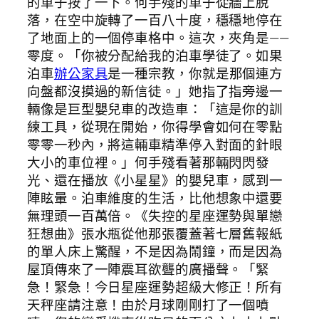
的車子按了一下。何手殘的車子從牆上脫
落，在空中旋轉了一百八十度，穩穩地停在
了地面上的一個停車格中。這次，夾角是——
零度。「你被分配給我的泊車學徒了。如果
泊車
辦公家具
是一種宗教，你就是那個連方
向盤都沒摸過的新信徒。」她指了指旁邊一
輛像是巨型嬰兒車的改造車：「這是你的訓
練工具，從現在開始，你得學會如何在零點
零零一秒內，將這輛車精準停入對面的針眼
大小的車位裡。」何手殘看著那輛閃閃發
光、還在播放《小星星》的嬰兒車，感到一
陣眩暈。泊車維度的生活，比他想象中還要
無理頭一百萬倍。《失控的星座運勢與單戀
狂想曲》張水瓶從他那張覆蓋著七層舊報紙
的單人床上驚醒，不是因為鬧鐘，而是因為
屋頂傳來了一陣震耳欲聾的廣播聲。「緊
急！緊急！今日星座運勢超級大修正！所有
天秤座請注意！由於月球剛剛打了一個噴