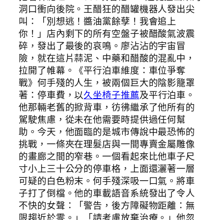
洞口衝向後院。王醋狂的醋罐機器人發出尖
叫：「別想逃！醬油黨餘孽！我會追上
你！」店內剩下的所有空盤子被醋酸氣波震
碎，發出了最後的哀鳴。廖沾沾的宇宙冒
險，就在這片蒜泥、中藥和醋酸的混亂中，
拉開了帷幕。《平行泊車維度：車位爭奪
戰》何手殘的人生，被兩個巨大的陰影籠罩
著：停車費，以
久坐椅子推薦
及平行泊車。
他那輛老舊的掀背車，彷彿繼承了他所有的
駕駛焦慮，從未在他需要時提供過任何幫
助。今天，他面臨的是城市傳說中最恐怖的
挑戰，一條夾在理髮店與一間專賣金屬雕像
的畫廊之間的窄巷。一個看起來比他車子尺
寸小上三十公分的停車格，上面還灑著一層
可疑的白色粉末。何手殘深吸一口氣。將車
子打了倒檔。他的車載語音系統發出了令人
不快的女聲：「警告，後方障礙物距離：無
限趨近於零。」「請考慮放棄治療。」他忽