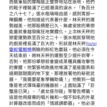
西裝筆挺的摩羯座正整齊地站在原地，他們
的鞋子裡裝滿了已經潮濕的淚水。「負百分
之八十七？」張水瓶喃喃自語，感到胃部一
陣翻騰，他知道這代表著什麼。林天秤的運
勢越差，他那股積壓已久、無處安放的單戀
能量就會越發瘋狂地實體化。上次林天秤的
戀愛運勢跌至百分之二十，張水瓶就發現他
的廚房裡長滿了巨大的、形狀是林天秤
Razer
雷蛇電競椅
側臉的粉紅色蘑菇。他必須在今
天結束前，將林天秤的運勢至少提升到零。
否則，他那份單戀就會變成某種具備攻擊性
的實體。他緊張地跑進他堆滿了星座圖表和
過期甜甜圈的地下室，那裡放著他的秘密武
器。「我需要星象學輔助儀！」他衝到一個
像是老式彈珠臺的機器前，上面貼滿了「巨
蟹座已哭」、「處女座勿碰」等警告標籤。
這是他用廢棄的唱片機和一個不知名的外星
計算器改造而成的「情感調節器」。他必須