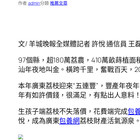
作者:
admin
分類:
推薦文章
文/ 羊城晚報全媒體記者 許悅 通信員 王
97個縣，超180萬荔農，410萬畝蒔植
汕年夜地叫金。橫跨千里，奮戰百天，2
本年廣東荔枝迎來“五連豐”，豐產年夜
年有如許價錢，很滿足，有點出人意料！
生孩子端荔枝不失落價，花費端完成
包
悅，成為廣東
包養網
荔枝財產活氣源泉