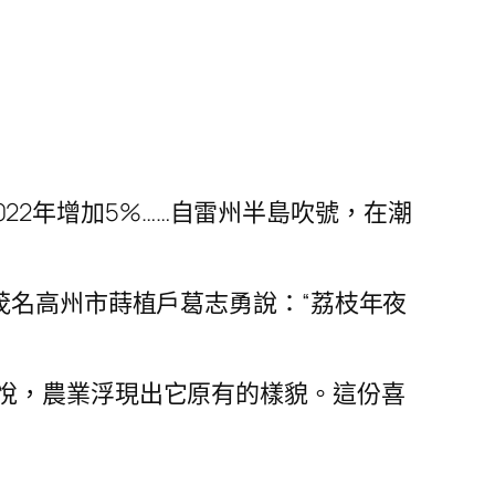
2022年增加5%……自雷州半島吹號，在潮
茂名高州市蒔植戶葛志勇說：“荔枝年夜
悅，農業浮現出它原有的樣貌。這份喜