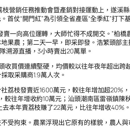
荔枝營銷任務推動會暨產銷對接運動上，遂溪縣縣
元。首仗“開門紅”為引領全省產區“全季紅”打下
發賣一向高位運轉，大師忙得不成開交。”柏橋
本地果農；第二天一早，即采即發。浩繁頭部主
隊溯源直播，3小時賣出20萬單。
田頭收買價連續堅硬，均價較以往年夜年超出跨越
採取采購商1.9萬人次。
荔枝發賣近1600萬元，較往年增加超20%，
，較往年增收約10萬元；汕頭潮南區雷嶺鎮陳秋
上去本年賣荔枝賺了22萬元，比往年增收40%
枝不受拘束。農業浮現出它原有的樣貌，農人與