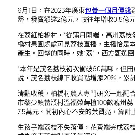
6月1日，在2023年廣東
包養一個月價錢
罄，發賣額達2億元，較往年增收0.5億
在荔紅柏橋村，“從蒲月開端，高州荔枝
橋村果園處處可見荔枝直播，主播恰是
產生。回擊的同時，她“荔”，西方甄選團
“本年是茂名荔枝初次衝破60萬噸，但
說，茂名荔枝線下收買點增添20%，累計
清點收穫，柏橋村農人專門研究一起配合社
市黎少鎮榃濮村溫福榮蒔植100畝瀧州荔
7.5萬元。開初內心不安的葉賢亮，算計
生孩子端荔枝不失落價，花費端完成荔