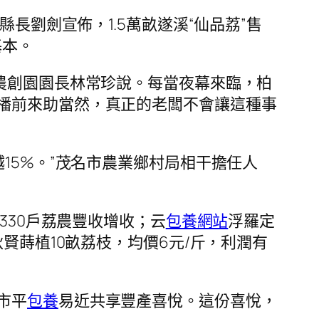
長劉劍宣佈，1.5萬畝遂溪“仙品荔”售
基本。
農創園園長林常珍說。每當夜幕來臨，柏
播前來助當然，真正的老闆不會讓這種事
15%。”茂名市農業鄉村局相干擔任人
330戶荔農豐收增收；云
包養網站
浮羅定
賢蒔植10畝荔枝，均價6元/斤，利潤有
。
市平
包養
易近共享豐產喜悅。這份喜悅，