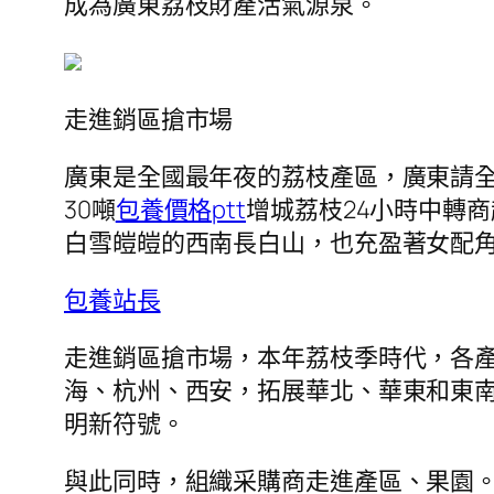
成為廣東荔枝財產活氣源泉。
走進銷區搶市場
廣東是全國最年夜的荔枝產區，廣東請
30噸
包養價格ptt
增城荔枝24小時中轉
白雪皚皚的西南長白山，也充盈著女配
包養站長
走進銷區搶市場，本年荔枝季時代，各產
海、杭州、西安，拓展華北、華東和東南
明新符號。
與此同時，組織采購商走進產區、果園。