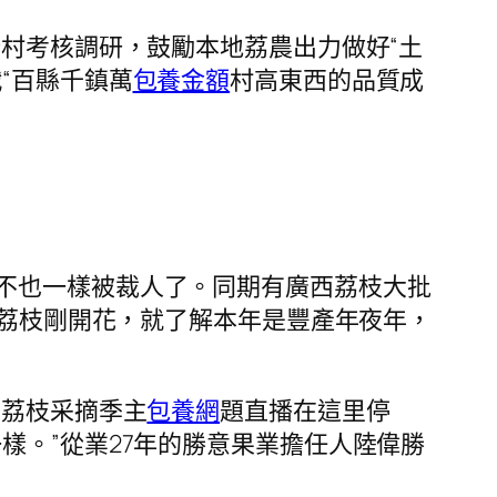
村考核調研，鼓勵本地荔農出力做好“土
“百縣千鎮萬
包養金額
村高東西的品質成
不也一樣被裁人了。同期有廣西荔枝大批
“荔枝剛開花，就了解本年是豐產年夜年，
東荔枝采摘季主
包養網
題直播在這里停
樣。”從業27年的勝意果業擔任人陸偉勝