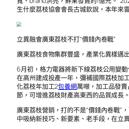
寬、brand洪亮，鮮果發賣約1億元。
生什麼荔枝協會會長古城欽說，本年來雷
立異融會廣東荔枝不打“價錢內卷戰”
廣東荔枝食物集群豐盛，產業化異樣邁
6月初，格力電器將新下線荔枝公用變動
在高州建成投產一年，彌補國際荔枝加工
化荔枝年加工2
包養網
萬噸，加工品發賣
節，可增進荔枝財產高東西的品質成長。
廣東荔枝營銷，打的不是“價錢內卷戰”，
中吸納新技巧、新要素、老手段，在立