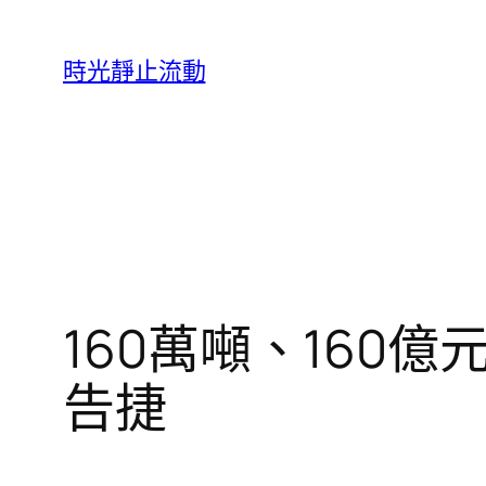
跳
至
時光靜止流動
主
要
內
容
160萬噸、160
告捷