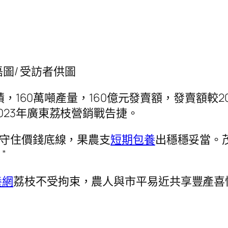
磊圖/ 受訪者供圖
面積，160萬噸產量，160億元發賣額，發賣額較
023年廣東荔枝營銷戰告捷。
年守住價錢底線，果農支
短期包養
出穩穩妥當。
”
養網
荔枝不受拘束，農人與市平易近共享豐產喜
。