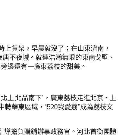
時上貨架，早晨就沒了；在山東濟南，
夜唐不夜城。就連浩瀚無垠的東南戈壁、
，旁邊還有一廣東荔枝的甜美。
北上 北品南下”，廣東荔枝走進北京、上
華東區域，“520我愛荔”成為荔枝文
引導擔負購銷辦事政務官。河北首衡團體