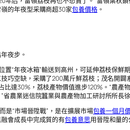
“2020年后，雷嶺荔枝再也不愁賣了。”雷嶺葉
嶺的年夜型采購商超30家
包養價格
。
出年夜步。
位置“年夜冰箱”輸送到高州，可延伸荔枝保鮮期
技巧空缺，采購了200萬斤鮮荔枝；茂名開闢系
占比達30%，荔枝產物價值進步120%。“農
”省農業迷信院蠶業與農產物加工研討所所長
而是“市場晉陞戰”，是在擴展市場
包養一個月
異融會成長中完成質的有
包養意思
用晉陞和量的