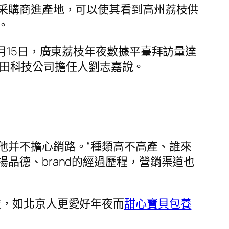
請采購商進產地，可以使其看到高州荔枝供
。
月15日，廣東荔枝年夜數據平臺拜訪量達
畝田科技公司擔任人劉志嘉說。
他并不擔心銷路。“種類高不高產、誰來
品德、brand的經過歷程，營銷渠道也
歧，如北京人更愛好年夜而
甜心寶貝包養
”