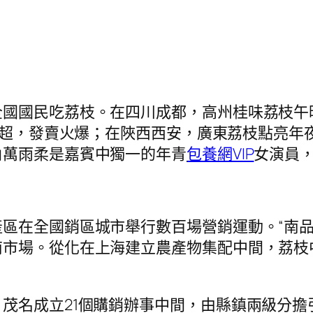
全國國民吃荔枝。在四川成都，高州桂味荔枝午
商超，發賣火爆；在陜西西安，廣東荔枝點亮年
角萬雨柔是嘉賓中獨一的年青
包養網VIP
女演員
區在全國銷區城市舉行數百場營銷運動。“南品
市場。從化在上海建立農產物集配中間，荔枝中轉
茂名成立21個購銷辦事中間，由縣鎮兩級分擔