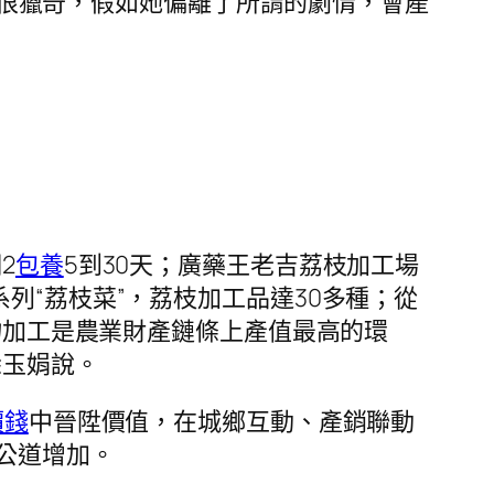
秋鎖很獵奇，假如她偏離了所謂的劇情，會產
2
包養
5到30天；廣藥王老吉荔枝加工場
列“荔枝菜”，荔枝加工品達30多種；從
產物加工是農業財產鏈條上產值最高的環
徐玉娟說。
價錢
中晉陞價值，在城鄉互動、產銷聯動
公道增加。