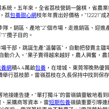
”市場系統。五年來，全省荔枝營銷一盤棋，省
干，荔
包養甜心網
枝年年賣出好價格，“12221”
支步隊，銷區、產地“2”個市場，走進銷區、迎進
1”攬子目的。
場干部，跳誕生產“溫馨區”，自動把發賣主疆
自動介入。“果子賣得越來越好，農人興奮，農
包養網
積4.4萬畝
包養
，在增城、東莞等晚熟優質產
續舉行荔枝節，雷嶺荔枝在久長保持中找到保存之
等地接連告捷，“單打獨斗”的雷嶺鎮靈敏地看
體、采購商等資本，雷
短期包養
嶺鎮重要引導連