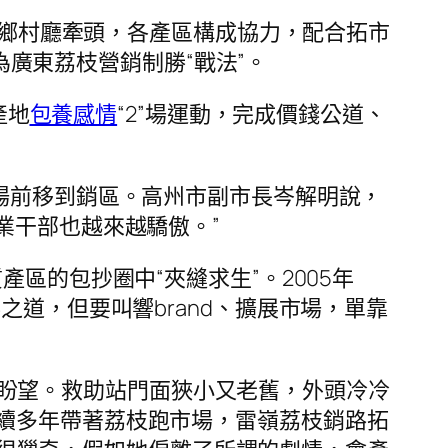
農業鄉村廳牽頭，各產區構成協力，配合拓市
成為廣東荔枝營銷制勝“戰法”。
產地
包養感情
“2”場運動，完成價錢公道、
場前移到銷區。高州市副市長岑解明說，
業干部也越來越驕傲。”
區的包抄圈中“夾縫求生”。2005年
道，但要叫響brand、擴展市場，單靠
到盼望。救助站門面狹小又老舊，外頭冷冷
續多年帶著荔枝跑市場，雷嶺荔枝銷路拓