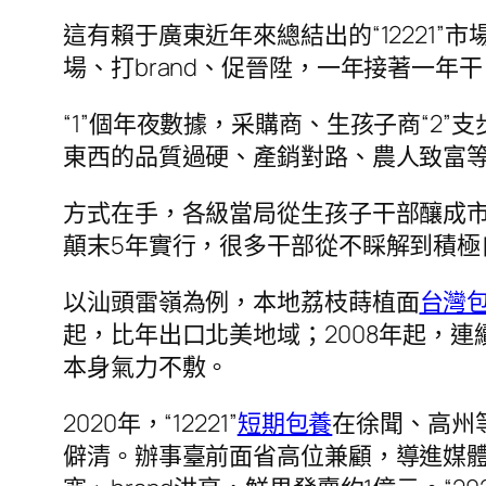
這有賴于廣東近年來總結出的“12221
場、打brand、促晉陞，一年接著一年
“1”個年夜數據，采購商、生孩子商“2”
東西的品質過硬、產銷對路、農人致富等“
方式在手，各級當局從生孩子干部釀成市
顛末5年實行，很多干部從不睬解到積極
以汕頭雷嶺為例，本地荔枝蒔植面
台灣
起，比年出口北美地域；2008年起，連
本身氣力不敷。
2020年，“12221”
短期包養
在徐聞、高州
僻清。辦事臺前面省高位兼顧，導進媒