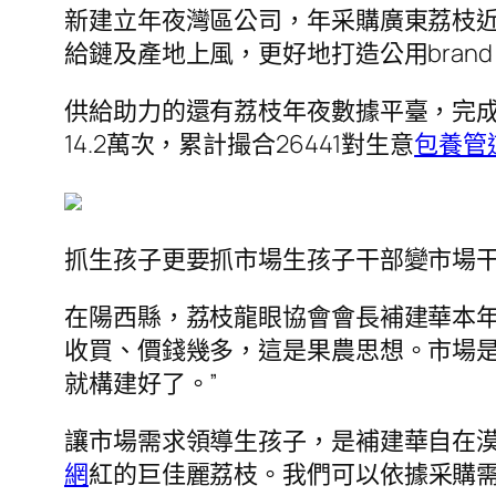
新建立年夜灣區公司，年采購廣東荔枝近
給鏈及產地上風，更好地打造公用bran
供給助力的還有荔枝年夜數據平臺，完成
14.2萬次，累計撮合26441對生意
包養管
抓生孩子更要抓市場生孩子干部變市場
在陽西縣，荔枝龍眼協會會長補建華本年
收買、價錢幾多，這是果農思想。市場是
就構建好了。”
讓市場需求領導生孩子，是補建華自在漠
網
紅的巨佳麗荔枝。我們可以依據采購需