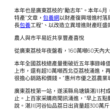
本年也是廣東荔枝的“勵志年”。本年4月
特產”文章，
包養網
以財產復興增進村落
長
包養
工程”、以改造立異增進財產旺盛的
農人與市平易近共享豐產喜悅
從廣東荔枝年夜盤看，160萬噸60天內
本年全國荔枝總產量衝破近五年事錄峰
上市，還有超10萬噸西北亞荔枝涌進，
很擔心銷路和價錢。”惠州市優之荔農業
廣東荔枝第一站，遂溪縣烏塘鎮湛川村成
止。上百家采購商聞訊涌進，“早上五點
說。湛川河谷仙品荔日出貨量超300萬斤