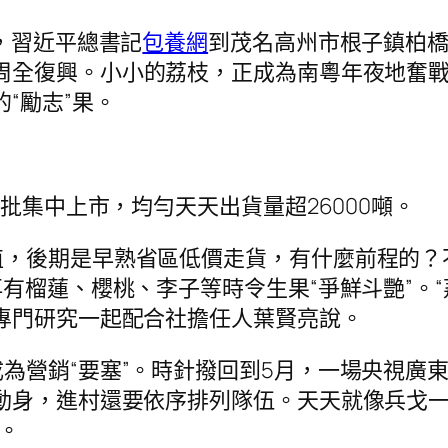
，習近平總書記
包養網
到茂名高州市根子鎮柏橋
周全復興。小小的荔枝，正成為南粵年夜地奮戰
“勵志”果。
大批集中上市，均勻天天出貨量超26000噸。
值，後期是早熟省區低價走貨，有什麼前程的？
再有榴蓮、櫻桃、李子等時令生果“爭鮮斗艷”。
專門研究一起配合社擔任人葉賢亮說。
為營銷“要塞”。時針撥回到5月，一場央視廣
動身，進村還要依序排列隊伍。天天就像兵戈一
。