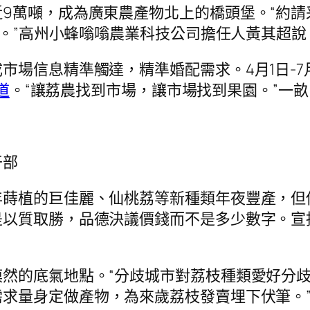
9萬噸，成為廣東農產物北上的橋頭堡。“約
d。”高州小蜂嗡嗡農業科技公司擔任人黃其超說
市場信息精準觸達，精準婚配需求。4月1日-7
道
。“讓荔農找到市場，讓市場找到果園。”一
干部
蒔植的巨佳麗、仙桃荔等新種類年夜豐產，但
以質取勝，品德決議價錢而不是多少數字。宣揚
然的底氣地點。“分歧城市對荔枝種類愛好分
求量身定做產物，為來歲荔枝發賣埋下伏筆。