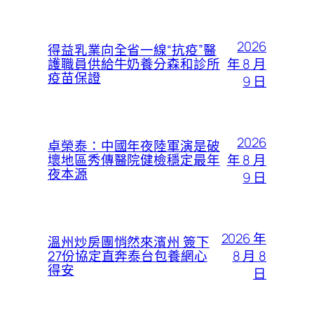
2026
得益乳業向全省一線“抗疫”醫
年 8 月
護職員供給牛奶養分森和診所
疫苗保證
9 日
2026
卓榮泰：中國年夜陸軍演是破
年 8 月
壞地區秀傳醫院健檢穩定最年
夜本源
9 日
2026 年
溫州炒房團悄然來濱州 簽下
8 月 8
27份協定直奔泰台包養網心
得安
日