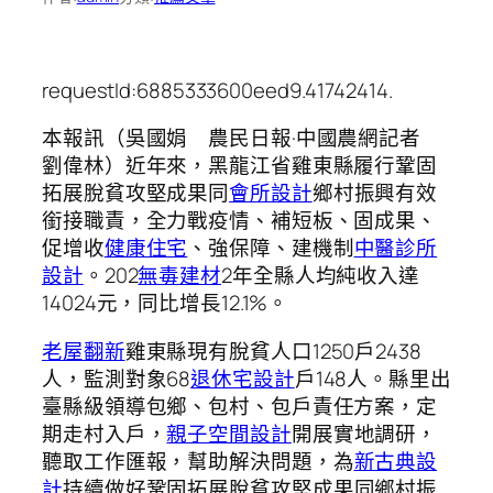
requestId:6885333600eed9.41742414.
本報訊（吳國娟 農民日報·中國農網記者
劉偉林）近年來，黑龍江省雞東縣履行鞏固
拓展脫貧攻堅成果同
會所設計
鄉村振興有效
銜接職責，全力戰疫情、補短板、固成果、
促增收
健康住宅
、強保障、建機制
中醫診所
設計
。202
無毒建材
2年全縣人均純收入達
14024元，同比增長12.1%。
老屋翻新
雞東縣現有脫貧人口1250戶2438
人，監測對象68
退休宅設計
戶148人。縣里出
臺縣級領導包鄉、包村、包戶責任方案，定
期走村入戶，
親子空間設計
開展實地調研，
聽取工作匯報，幫助解決問題，為
新古典設
計
持續做好鞏固拓展脫貧攻堅成果同鄉村振