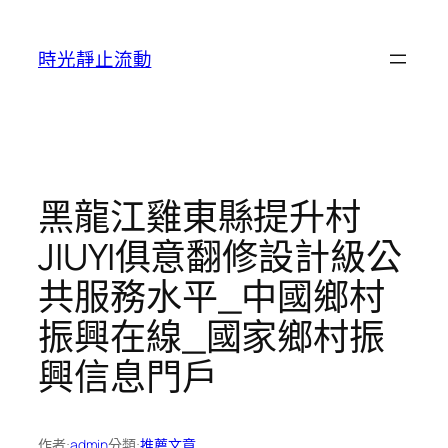
跳
至
時光靜止流動
主
要
內
容
黑龍江雞東縣提升村
JIUYI俱意翻修設計級公
共服務水平_中國鄉村
振興在線_國家鄉村振
興信息門戶
作者:
admin
分類:
推薦文章