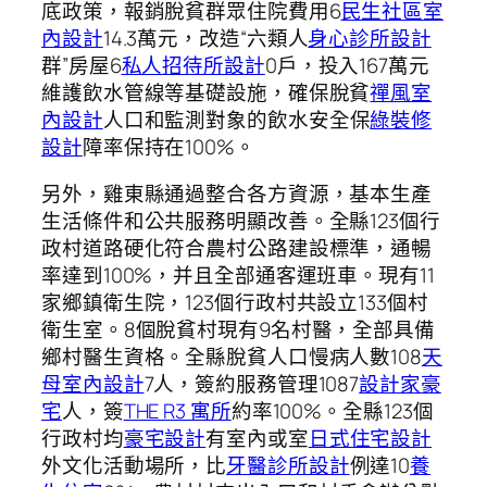
底政策，報銷脫貧群眾住院費用6
民生社區室
內設計
14.3萬元，改造“六類人
身心診所設計
群”房屋6
私人招待所設計
0戶，投入167萬元
維護飲水管線等基礎設施，確保脫貧
禪風室
內設計
人口和監測對象的飲水安全保
綠裝修
設計
障率保持在100%。
另外，雞東縣通過整合各方資源，基本生產
生活條件和公共服務明顯改善。全縣123個行
政村道路硬化符合農村公路建設標準，通暢
率達到100%，并且全部通客運班車。現有11
家鄉鎮衛生院，123個行政村共設立133個村
衛生室。8個脫貧村現有9名村醫，全部具備
鄉村醫生資格。全縣脫貧人口慢病人數108
天
母室內設計
7人，簽約服務管理1087
設計家豪
宅
人，簽
THE R3 寓所
約率100%。全縣123個
行政村均
豪宅設計
有室內或室
日式住宅設計
外文化活動場所，比
牙醫診所設計
例達10
養