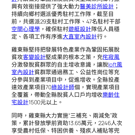
興有效銜接提供了強大動力
醫美診所設計
；
持續向鄉村選派優秀駐村工作隊，截至目
前，共選派29支駐村工作隊、47名駐村干部
空間心理學
，確保駐村
遊艇設計
隊伍人員穩
定、各項工作有序進
大直室內設計
行。
雞東縣堅持把發展特色產業作為鞏固拓展脫
貧攻
客變設計
堅成果的根本之策，充
侘寂風
分激發脫貧群眾的自主增收意識，讓脫
loft風
室內設計
貧群眾通過務工、公益性崗位等充
分參與到產業項目中，促進增收。全縣投產
達效產業項目70
綠設計師
個，實現產業項目
全覆蓋，帶動全縣脫貧人口戶均增收
樂齡住
宅設計
1500元以上。
同時，雞東縣大力實施“三補充、兩減免”政
策，累計發放學前資助13.65萬元，2246人次
享受農村低保、特困供養、殘疾人補貼等兜