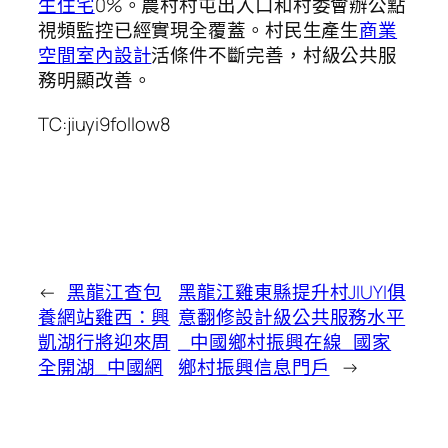
生住宅
0%。農村村屯出入口和村委會辦公點
視頻監控已經實現全覆蓋。村民生產生
商業
空間室內設計
活條件不斷完善，村級公共服
務明顯改善。
TC:jiuyi9follow8
←
黑龍江查包
黑龍江雞東縣提升村JIUYI俱
養網站雞西：興
意翻修設計級公共服務水平
凱湖行將迎來周
_中國鄉村振興在線_國家
全開湖_中國網
鄉村振興信息門戶
→