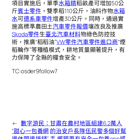
項目實施后，單季
水箱精
稻畝產可增加50公
斤
賓士零件
，雙季稻110公斤，油料作物
水箱
水
可
德系車零件
增產30公斤。同時，通過實
施高標準農田土
汽車零件報價
壤改良及推廣
Skoda零件
生
臺北汽車材料
物綠色防控技
術，推廣“稻稻油”
VW零件
汽車零件進口商
“煙
稻輪作”等種植模式，耕地質量顯著提升，有
力保障了全縣的糧食安全。
TC:osder9follow7
←
數字游民：
甘肅在農村地區組建6.2萬人
“甜心一包養網
的治安戶長隊伍民警多個好幫
邊休閑邊掙錢”
手 鄉親更有安全一包養app感