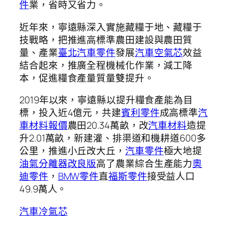
件
業，省時又省力。
近年來，寧遠縣深入實施藏糧于地、藏糧于
技戰略，把推進高標準農田建設與農田質
量、產業
臺北汽車零件
發展
汽車空氣芯
效益
結合起來，推廣全程機械化作業，減工降
本，促進糧食產量質量雙提升。
2019年以來，寧遠縣以提升糧食產能為目
標，投入近4億元，共建
賓利零件
成高標準
汽
車材料報價
農田20.34萬畝，改
汽車材料
造提
升2.01萬畝，新建灌、排渠道和機耕道600多
公里，推進小丘改大丘，
汽車零件
極大地提
油氣分離器改良版
高了農業綜合生產能力
奧
迪零件
，
BMW零件
直
福斯零件
接受益人口
49.9萬人。
汽車冷氣芯