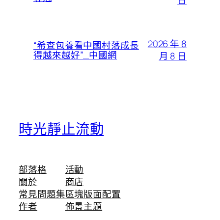
2026 年 8
“希查包養看中國村落成長
得越來越好”_中國網
月 8 日
時光靜止流動
部落格
活動
關於
商店
常見問題集
區塊版面配置
作者
佈景主題