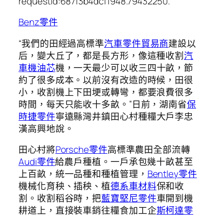
requestId:687f3b4dcf1948.79432250.
Benz零件
“我們的田經過高標準
汽車零件貿易商
建設以
后，變大丘了，都是長方形，像這種收割
汽
車機油芯
機，一天最少可以收三四十畝，節
約了很多成本。以前沒有改造的時候，田很
小，收割機上下田埂或轉彎，都要浪費很多
時間，每天只能收十多畝。”日前，湖南省
保
時捷零件
寧遠縣灣井鎮田心村種糧大戶李忠
漢高興地說。
田心村將
Porsche零件
高標準農田全部流轉
Audi零件
給農戶種植。一戶承包幾十畝甚至
上百畝，統一品種和種植管理，
Bentley零件
機械化育秧、插秧、植
德系車材料
保和收
割。收割稻谷時，把
藍寶堅尼零件
車開到機
耕道上，直接裝車銷往糧食加工企
斯柯達零