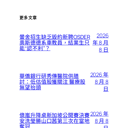
更多文章
2026
黌舍招生缺乏毀約新聘OSDER
年 8 月
奧斯德德系車教員，結業生只
能“認不利”？
8 日
2026 年
華僑銀行研秀傳醫院供膳
8 月 8
討：低估值股獲關注 醫療股
無望抬頭
日
2026 年
億嵐升降桌新加坡公開賽決賽
8 月 8
安洗瑩勝山口茜第三次在當地
奪冠
日