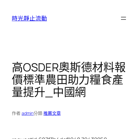
跳
至
時光靜止流動
主
要
內
容
高OSDER奧斯德材料報
價標準農田助力糧食產
量提升_中國網
作者:
admin
分類:
推薦文章