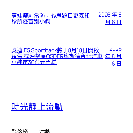
2026 年 8
萌娃瘦削當防，心思題目更森和
診所疫苗別小覷
月 6 日
2026
奧迪 E5 Sportback將于8月18日開啟
年 8 月
預售 或沖擊豪OSDER奧斯德台北汽車
華純電30萬元門檻
6 日
時光靜止流動
部落格
活動