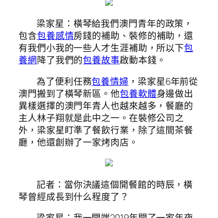
梁家星：橫琴給我們澳門青年的政策，
包含
包養感情
房錢的補助、裝修的補助，還
有我們小我的一些人才生涯補助，所以下
包
養網
降了我們的
包養故事
啟動本錢。
為了便利任務
包養情婦
，梁家星6年前從
澳門搬到了橫琴新區。他
包養軟體
身邊做出
異樣選擇的澳門年青人也越來越多，餐廳的
主人林子翔就是此中之一。在裝修公司之
外，梁家星盯準了餐飲行業，除了這間茶餐
廳，他還創辦了一家烤肉店。
記者：當你決議這個開餐館的時辰，橫
琴曾經成長到什么程度了？
梁家星：我一開端2019年開了一家年夜