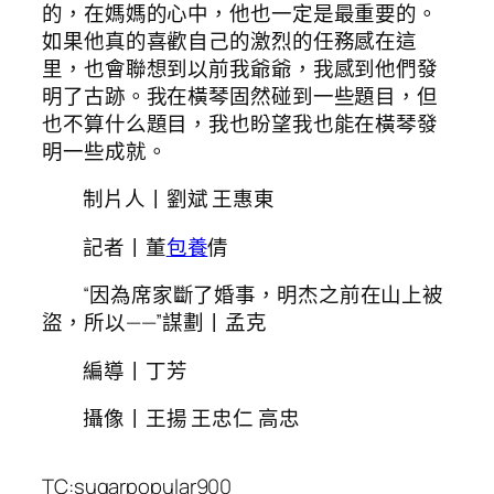
的，在媽媽的心中，他也一定是最重要的。
如果他真的喜歡自己的激烈的任務感在這
里，也會聯想到以前我爺爺，我感到他們發
明了古跡。我在橫琴固然碰到一些題目，但
也不算什么題目，我也盼望我也能在橫琴發
明一些成就。
制片人丨劉斌 王惠東
記者丨董
包養
倩
“因為席家斷了婚事，明杰之前在山上被
盜，所以——”謀劃丨孟克
編導丨丁芳
攝像丨王揚 王忠仁 高忠
TC:sugarpopular900