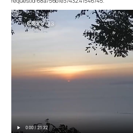
requestId:68a756bfe37432.41546745.