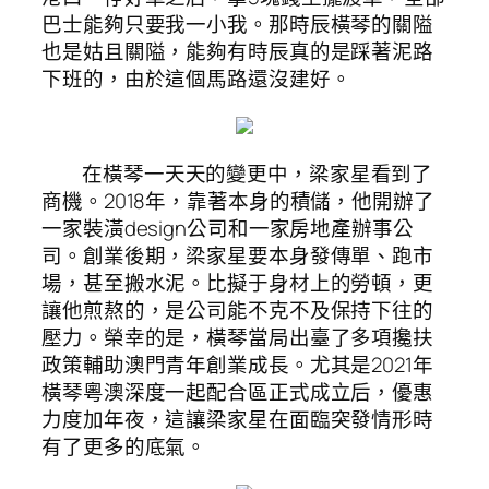
巴士能夠只要我一小我。那時辰橫琴的關隘
也是姑且關隘，能夠有時辰真的是踩著泥路
下班的，由於這個馬路還沒建好。
在橫琴一天天的變更中，梁家星看到了
商機。2018年，靠著本身的積儲，他開辦了
一家裝潢design公司和一家房地產辦事公
司。創業後期，梁家星要本身發傳單、跑市
場，甚至搬水泥。比擬于身材上的勞頓，更
讓他煎熬的，是公司能不克不及保持下往的
壓力。榮幸的是，橫琴當局出臺了多項攙扶
政策輔助澳門青年創業成長。尤其是2021年
橫琴粵澳深度一起配合區正式成立后，優惠
力度加年夜，這讓梁家星在面臨突發情形時
有了更多的底氣。