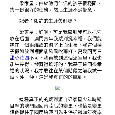
梁家星：由於他們伴侶的孩子很穩固，
找一份很好的任務，然后生涯不消掛念。
記者：如許的生涯欠好嗎？
梁家星：好啊，可是我感到我可以把它
放在后面。澳門青年我感到挺幸福，我們能
夠在一個很維護的溫室上面生長，我這個種
子假如放到裡面能夠風吹雨打，萬幾回再三
甜心花園
不可，我再放到這個溫室里，我也
能生長得、發育得挺好的。我基于這個很幸
福的狀況，我才敢往在某個階段之前我試一
試、沖一沖。這是我真正的的感到。
這種真正的的感到源自梁家星少年時期
目擊的澳門回回內陸后的變更，也恰是變更
讓他捉住了國度給澳門先生保送邊疆年夜學