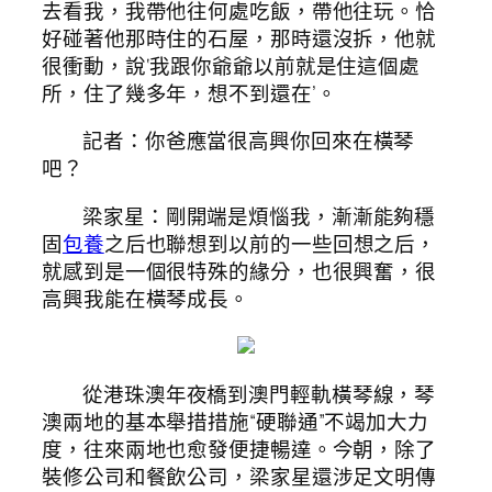
去看我，我帶他往何處吃飯，帶他往玩。恰
好碰著他那時住的石屋，那時還沒拆，他就
很衝動，說‘我跟你爺爺以前就是住這個處
所，住了幾多年，想不到還在’。
記者：你爸應當很高興你回來在橫琴
吧？
梁家星：剛開端是煩惱我，漸漸能夠穩
固
包養
之后也聯想到以前的一些回想之后，
就感到是一個很特殊的緣分，也很興奮，很
高興我能在橫琴成長。
從港珠澳年夜橋到澳門輕軌橫琴線，琴
澳兩地的基本舉措措施“硬聯通”不竭加大力
度，往來兩地也愈發便捷暢達。今朝，除了
裝修公司和餐飲公司，梁家星還涉足文明傳