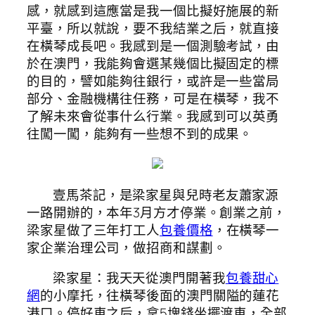
感，就感到這應當是我一個比擬好施展的新
平臺，所以就說，要不我結業之后，就直接
在橫琴成長吧。我感到是一個測驗考試，由
於在澳門，我能夠會選某幾個比擬固定的標
的目的，譬如能夠往銀行，或許是一些當局
部分、金融機構往任務，可是在橫琴，我不
了解未來會從事什么行業。我感到可以英勇
往闖一闖，能夠有一些想不到的成果。
壹馬茶記，是梁家星與兒時老友蕭家源
一路開辦的，本年3月方才停業。創業之前，
梁家星做了三年打工人
包養價格
，在橫琴一
家企業治理公司，做招商和謀劃。
梁家星：我天天從澳門開著我
包養甜心
網
的小摩托，往橫琴後面的澳門關隘的蓮花
港口。停好車之后，拿5塊錢坐擺渡車，全部