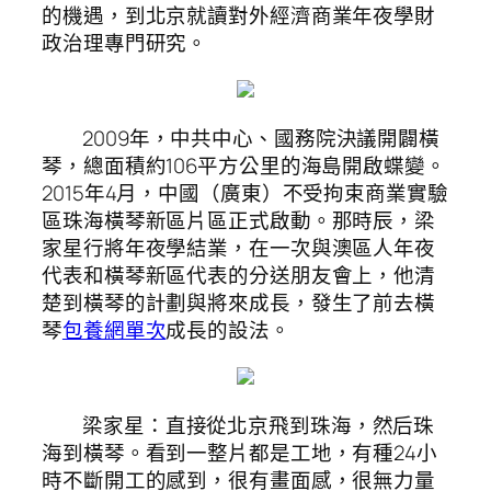
的機遇，到北京就讀對外經濟商業年夜學財
政治理專門研究。
2009年，中共中心、國務院決議開闢橫
琴，總面積約106平方公里的海島開啟蝶變。
2015年4月，中國（廣東）不受拘束商業實驗
區珠海橫琴新區片區正式啟動。那時辰，梁
家星行將年夜學結業，在一次與澳區人年夜
代表和橫琴新區代表的分送朋友會上，他清
楚到橫琴的計劃與將來成長，發生了前去橫
琴
包養網單次
成長的設法。
梁家星：直接從北京飛到珠海，然后珠
海到橫琴。看到一整片都是工地，有種24小
時不斷開工的感到，很有畫面感，很無力量