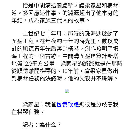
恰是中間溝這個處所，讓梁家星和橫琴
道。多回應這件事。的淵源超出了他本身的
年紀，成為家族三代人的故事。
上世紀七十年月，那時的珠海縣啟動了
圍墾工程。在年夜約十年的時光里，數以萬
計的順德青年先后奔赴橫琴，創作發明了填
海工程的一個古跡。中間溝圍墾區算計新增
地盤12.9平方公里。梁家星的爺爺就是在那時
從順德離開橫琴的。10年前，當梁家星做出
到橫琴任務的決議時，他的父親并不睬解。
梁家星：我爸
包養軟體
媽很是分歧意我
在橫琴任務。
記者：為什么？