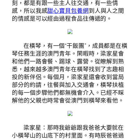
刻，都是有跟一些主人往交通，有一些情
感，所以我感
甜心寶貝包養網
到人與人之間
的情感是可以經由過程食品往傳遞的。
在橫琴，有一個“干飯團”，成員都是在橫
琴任務生涯的澳門青年。閑暇時，梁家星會
和他們一路會餐、踢球、露營。從瞭解到熟
悉，越來越多澳門青年在橫琴找到了志趣相
投的新伴侶。每個月，梁家星還會收到當局
部分的約請，往餐與加入交通會，橫琴扶植
的每一個步驟他們都無機會介入。已經不睬
解他的父親也時常會從澳門到橫琴來看他。
梁家星：那時我爺爺跟我爸爸大要就在
小橫琴山的山底下的村里面。有時辰爸爸過