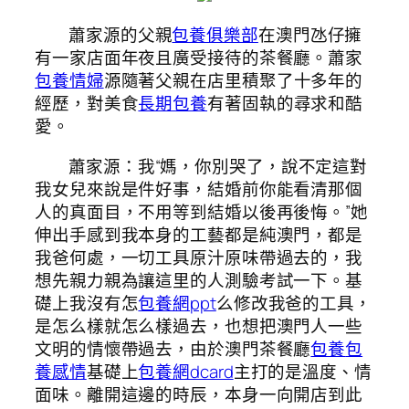
蕭家源的父親
包養俱樂部
在澳門氹仔擁
有一家店面年夜且廣受接待的茶餐廳。蕭家
包養情婦
源隨著父親在店里積聚了十多年的
經歷，對美食
長期包養
有著固執的尋求和酷
愛。
蕭家源：我“媽，你別哭了，說不定這對
我女兒來說是件好事，結婚前你能看清那個
人的真面目，不用等到結婚以後再後悔。”她
伸出手感到我本身的工藝都是純澳門，都是
我爸何處，一切工具原汁原味帶過去的，我
想先親力親為讓這里的人測驗考試一下。基
礎上我沒有怎
包養網ppt
么修改我爸的工具，
是怎么樣就怎么樣過去，也想把澳門人一些
文明的情懷帶過去，由於澳門茶餐廳
包養
包
養感情
基礎上
包養網dcard
主打的是溫度、情
面味。離開這邊的時辰，本身一向開店到此