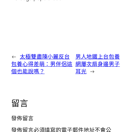
←
太極雙盡陳小麗反台
男人地鐵上台包養
包養心得差萌：男伴侶這
網屢次扇身邊男子
個也能說嗎？
耳光
→
留言
發佈留言
發佈留言必須填寫的電子郵件地址不會公