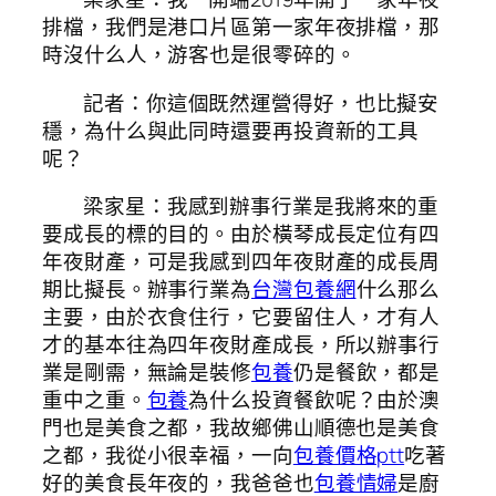
排檔，我們是港口片區第一家年夜排檔，那
時沒什么人，游客也是很零碎的。
記者：你這個既然運營得好，也比擬安
穩，為什么與此同時還要再投資新的工具
呢？
梁家星：我感到辦事行業是我將來的重
要成長的標的目的。由於橫琴成長定位有四
年夜財產，可是我感到四年夜財產的成長周
期比擬長。辦事行業為
台灣包養網
什么那么
主要，由於衣食住行，它要留住人，才有人
才的基本往為四年夜財產成長，所以辦事行
業是剛需，無論是裝修
包養
仍是餐飲，都是
重中之重。
包養
為什么投資餐飲呢？由於澳
門也是美食之都，我故鄉佛山順德也是美食
之都，我從小很幸福，一向
包養價格ptt
吃著
好的美食長年夜的，我爸爸也
包養情婦
是廚