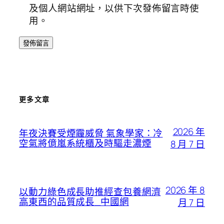
及個人網站網址，以供下次發佈留言時使
用。
更多文章
2026 年
年夜決賽受煙霾威脅 氣象學家：冷
空氣將億嵐系統櫃及時驅走濃煙
8 月 7 日
2026 年 8
以動力綠色成長助推經查包養網濟
高東西的品質成長_中國網
月 7 日