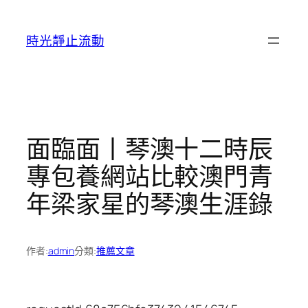
跳
至
時光靜止流動
主
要
內
容
面臨面丨琴澳十二時辰
專包養網站比較澳門青
年梁家星的琴澳生涯錄
作者:
admin
分類:
推薦文章