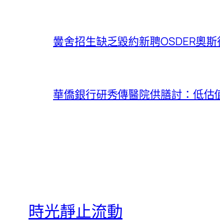
黌舍招生缺乏毀約新聘OSDER奧
華僑銀行研秀傳醫院供膳討：低估
時光靜止流動