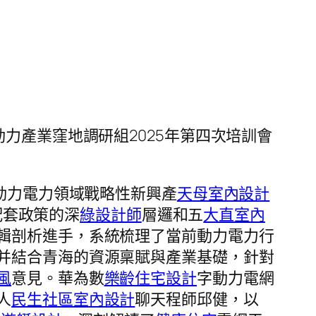
力產業窪地調研組2025年第四次培訓會
下動力電力領域戰略性新興產
天母室內設計
配套政策的深
綠設計師
層邏和五
大直室內
輯剖析進手，系統梳理了當前動力電力行
并結合青海的資源稟賦與產業基礎，針對
風
意見。華為數
樂齡住宅設計
字動力電網
人
民生社區室內設計
聊天程師邱健，以