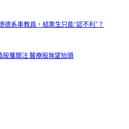
斯德德系車教員，結業生只能“認不利”？
值股獲關注 醫療股無望抬頭