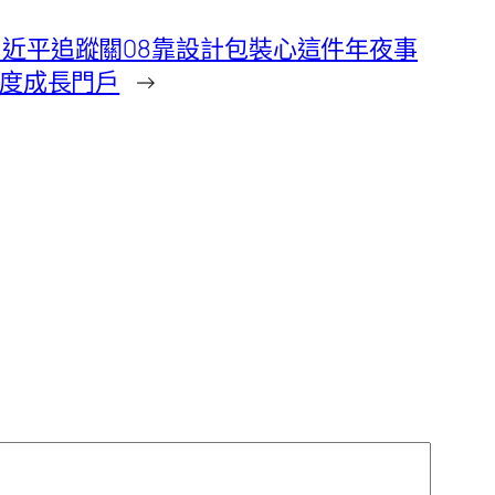
近平追蹤關08靠設計包裝心這件年夜事
國度成長門戶
→