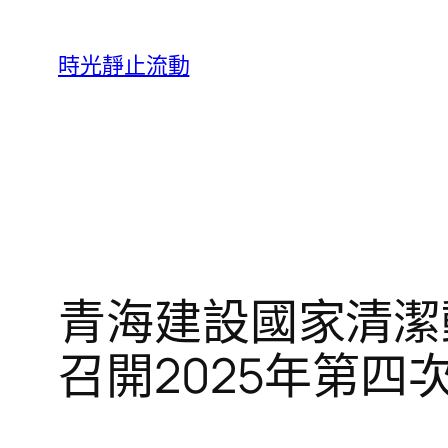
跳
至
時光靜止流動
主
要
內
容
青海建設國家清潔動
召開2025年第四