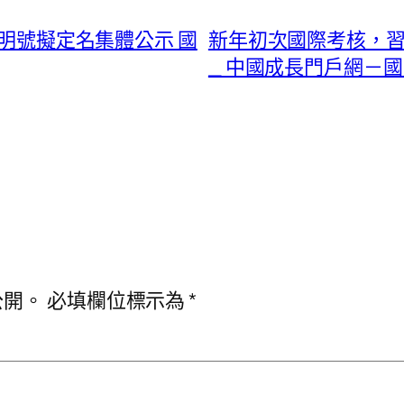
文明號擬定名集體公示 國
新年初次國際考核，習
_ 中國成長門戶網－
公開。
必填欄位標示為
*