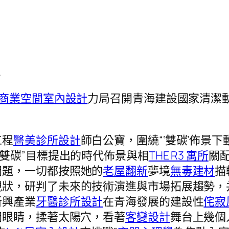
.
商業空間室內設計
力局召開青海建設國家清潔動
工程
醫美診所設計
師白公寶，圍繞“‘雙碳’佈景
“雙碳”目標提出的時代佈景與相
THE R3 寓所
關
問題，一切都按照她的
老屋翻新
夢境
無毒建材
描
現狀，研判了未來的技術演進與市場拓展趨勢，
新興產業
牙醫診所設計
在青海發展的建設性
侘寂
開眼睛，揉著太陽穴，看著
客變設計
舞台上幾個