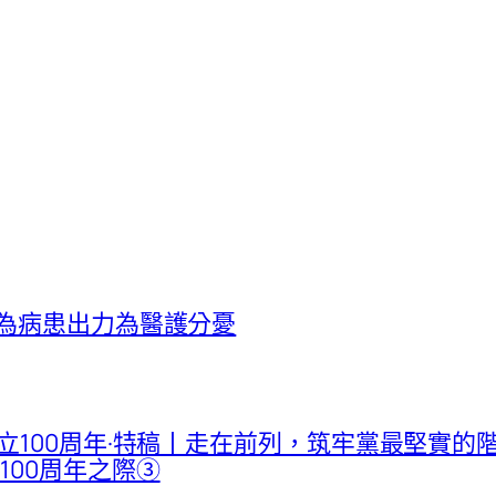
他為病患出力為醫護分憂
立100周年·特稿丨走在前列，筑牢黨最堅實的階
100周年之際③