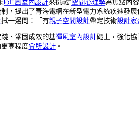
未
loft風室內設計
來挑戰”
空間心理學
為焦點內
機制，提出了青海電網在新型電力系統疾速發展
計
拭一邊問：「有
親子空間設計
帶定技術
設計家
實踐、鞏固成效的基
禪風室內設計
礎上，強化協
向更高程度
會所設計
。