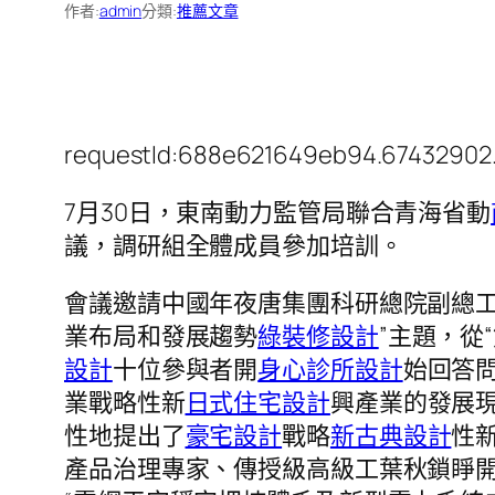
作者:
admin
分類:
推薦文章
requestId:688e621649eb94.67432902
7月30日，東南動力監管局聯合青海省動
議，調研組全體成員參加培訓。
會議邀請中國年夜唐集團科研總院副總
業布局和發展趨勢
綠裝修設計
”主題，從
設計
十位參與者開
身心診所設計
始回答
業戰略性新
日式住宅設計
興產業的發展
性地提出了
豪宅設計
戰略
新古典設計
性
產品治理專家、傳授級高級工葉秋鎖睜