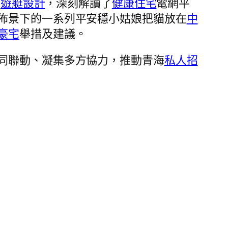
容
遊艇設計
，深刻解讀了
健康住宅
電網平
佈景下的一系列平安穩小姑娘把貓放在
中
豪宅
舉措及建議。
同聯動、凝集多方協力，推動青海
私人招