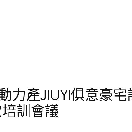
力產JIUYI俱意豪
次培訓會議