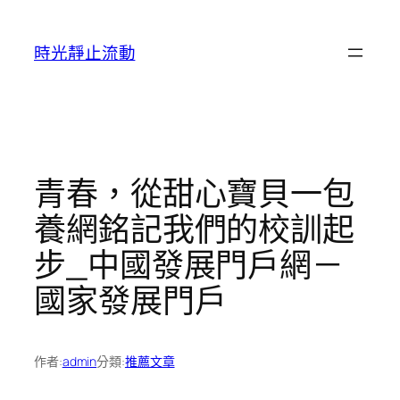
跳
至
時光靜止流動
主
要
內
容
青春，從甜心寶貝一包
養網銘記我們的校訓起
步_中國發展門戶網－
國家發展門戶
作者:
admin
分類:
推薦文章