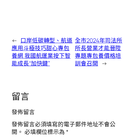
←
口岸低碳轉型、航道
全市2024年司法所
應用斗極技巧甜心專包
所長營業才能晉陞
養網 我國航運業按下智
專題專包養價格培
能成長“加快鍵”
訓會召開
→
留言
發佈留言
發佈留言必須填寫的電子郵件地址不會公
開。
必填欄位標示為
*