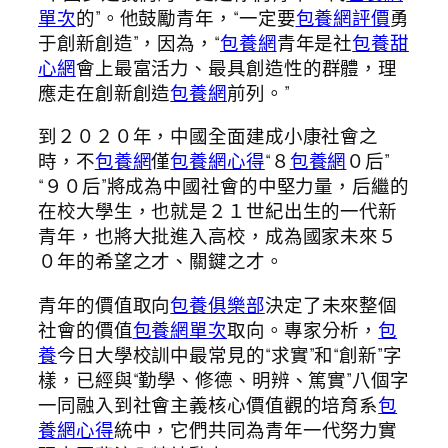
單次
的”。他鼓勵青年，“一定要
包養網評價
勇
于創新創造”，因為，“
包養網
青年是社
包養甜
心網
會上最富活力、最具創造性的群體，理
應走在創新創造
包養網
前列。”
到２０２０年，中國全面建成小康社會之
時，不
包養網
僅
包養網心得
“８
包養網
０后”
“９０后”將成為中國社會的中堅力量，后繼的
在校大學生，也就是２１世紀出生的一代新
青年，也將大批進入高校，成為國家未來５
０年的希望之才、關鍵之才。
青年的價值取向
包養俱樂部
決定了未來整個
社會的價值
包養網單次
取向。專家分析，
包
養
今日大學校訓中最常見的“求實”和“創新”字
樣，已經與“勤學、修德、明辨、篤實”八個字
一同融入到社會主義核心價值觀的培育系
包
養網心得
統中，它們共同為青年一代努力實