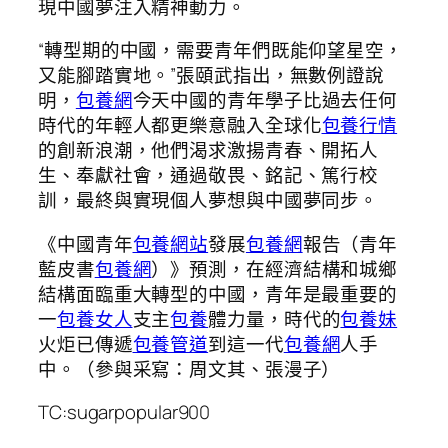
現中國夢注入精神動力。
“轉型期的中國，需要青年們既能仰望星空，
又能腳踏實地。”張頤武指出，無數例證說
明，
包養網
今天中國的青年學子比過去任何
時代的年輕人都更樂意融入全球化
包養行情
的創新浪潮，他們渴求激揚青春、開拓人
生、奉獻社會，通過敬畏、銘記、篤行校
訓，最終與實現個人夢想與中國夢同步。
《中國青年
包養網站
發展
包養網
報告（青年
藍皮書
包養網
）》預測，在經濟結構和城鄉
結構面臨重大轉型的中國，青年是最重要的
一
包養女人
支主
包養
體力量，時代的
包養妹
火炬已傳遞
包養管道
到這一代
包養網
人手
中。（參與采寫：周文其、張漫子）
TC:sugarpopular900