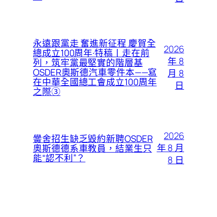
永遠跟黨走 奮進新征程 慶賀全
2026
總成立100周年·特稿丨走在前
年 8
列，筑牢黨最堅實的階層基
OSDER奧斯德汽車零件本——寫
月 8
在中華全國總工會成立100周年
日
之際③
2026
黌舍招生缺乏毀約新聘OSDER
年 8 月
奧斯德德系車教員，結業生只
能“認不利”？
8 日