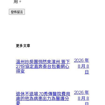
用。
更多文章
2026 年
溫州炒房團悄然來濱州 簽下
8 月 8
27份協定直奔泰台包養網心
得安
日
2026 年
退休不退場 70秀傳醫院費用
8 月 8
歲的他為病患出力為醫護分
憂
日