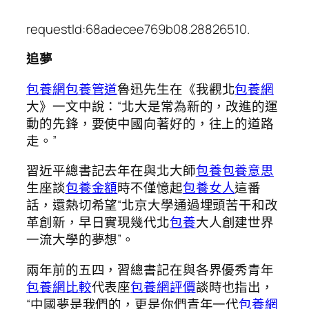
requestId:68adecee769b08.28826510.
追夢
包養網
包養管道
魯迅先生在《我觀北
包養網
大》一文中說：“北大是常為新的，改進的運
動的先鋒，要使中國向著好的，往上的道路
走。”
習近平總書記去年在與北大師
包養
包養意思
生座談
包養金額
時不僅憶起
包養女人
這番
話，還熱切希望“北京大學通過埋頭苦干和改
革創新，早日實現幾代北
包養
大人創建世界
一流大學的夢想”。
兩年前的五四，習總書記在與各界優秀青年
包養網比較
代表座
包養網評價
談時也指出，
“中國夢是我們的，更是你們青年一代
包養網