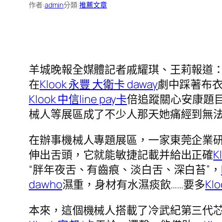
作者:
admin
分類:
推薦文章
羊城晚報全媒體記者戚耀琪、王莉報道
在
Klook 永豐 大衛卡 daway
劇中踩著布
Klook 中信line pay卡
倍追蹤關心安康題
械人等展區成了不少人那天她痛經到無法
在辦事機械人專題展區，一家東莞企業研
伸出舌頭，它就能敏捷記載并給出正確
K
“胖年夜舌、有齒痕、淡白舌、深白苔”，
dawho
濕重，身材有水濕痰飲……要多
Kl
本來，這個機械人搭載了冷武紀第三代