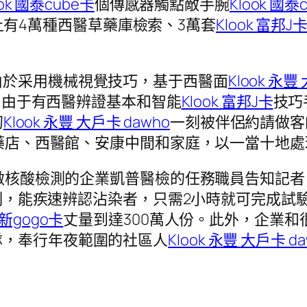
ook 國泰cube卡
個傳感器觸點敵手腕
Klook 國泰
上有4萬種西醫草藥庫檢索、3萬套
Klook 富邦J
由於采用機械視覺技巧，基于西醫面
Klook 永豐
析，由于有西醫辨證基本和智能
Klook 富邦J卡
技巧
初
Klook 永豐 大戶卡 dawho
一刻被伴侶約請做客
藥店、西醫館、安康中間和家庭，以一當十地處
做核酸檢測的企業凱普醫檢的任務職員告知記者
制，能疾速辨認沾染者，只需2小時就可完成試
台新gogo卡
丈量到達300萬人份。此外，企業
隊，奉行年夜範圍的社區人
Klook 永豐 大戶卡 da