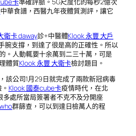
cube卡
準確評脈。5G尺度化的每秒2億次
卡
中華食譜，西醫九年夜體質測評，讓它
 大衛卡 daway
診+中醫體
Klook 永豐 大戶
手腕支撐，到達了很是高的正確性。所以
的。人動輒要十余萬到二三十萬，可是
理體質
Klook 永豐 大衛卡
檢討題目。
，該公司1月29日就完成了兩款新冠病毒
驗。
Klook 國泰cube卡
疫情時代，在北
和很多處所當局簽署者不克不及分開座
who
群篩查，可以到達日檢萬人的程