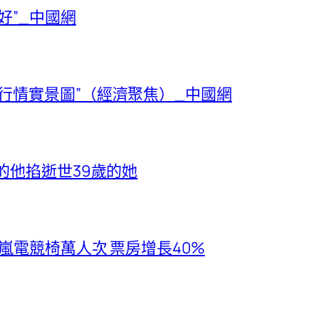
好”_中國網
行情實景圖”（經濟聚焦）_中國網
的他掐逝世39歲的她
億嵐電競椅萬人次 票房增長40%