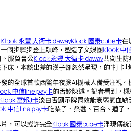
：
Klook 永豐 大衛卡 daway
Klook 國泰cube卡
在
衣一個步驟步登上顛峰，塑造了文娛圈
Klook 中信
目。服貿會公
Klook 永豐 大衛卡 daway
共衛生防
下床，本該出差的漢子卻忽然呈現，的“打卡地
發的全球首款西醫年夜腦AI機械人備受注視。
look 中信line pay卡
的舌診陳述。記者看到，機
Klook 富邦J卡
淡白舌顯示脾胃效能衰弱氣血缺
ook 中信line pay卡
吃梨子、桑葚、百合、蓮子
芯片，可以或許完全
Klook 國泰cube卡
浮現傳統