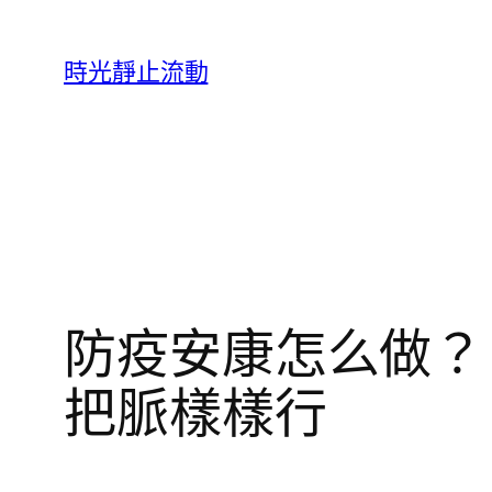
跳
至
時光靜止流動
主
要
內
容
防疫安康怎么做？ 機
把脈樣樣行