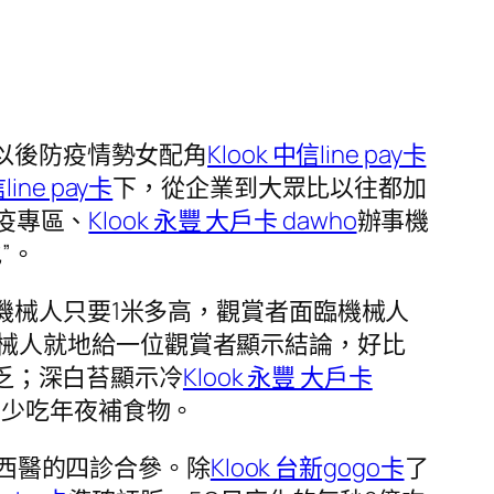
以後防疫情勢女配角
Klook 中信line pay卡
line pay卡
下，從企業到大眾比以往都加
疫專區、
Klook 永豐 大戶卡 dawho
辦事機
”。
機械人只要1米多高，觀賞者面臨機械人
械人就地給一位觀賞者顯示結論，好比
乏；深白苔顯示冷
Klook 永豐 大戶卡
，少吃年夜補食物。
西醫的四診合參。除
Klook 台新gogo卡
了