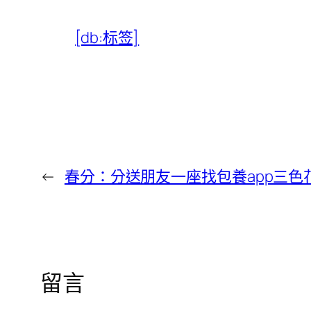
[db:标签]
←
春分：分送朋友一座找包養app三色
留言