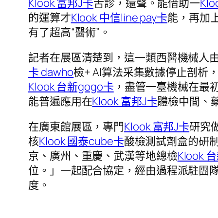
Klook 富邦J卡
舌診，還聲。能借助一
Kl
的運算才
Klook 中信line pay卡
能，再加
有了超高“醫術”。
記者在展區清楚到，這一類西醫機械人
卡 dawho
檢+ AI算法采集數據停止剖
Klook 台新gogo卡
，盡管一臺機械在最
能普遍應用在
Klook 富邦J卡
體檢中間、
在廣東館展區，專門
Klook 富邦J卡
研究
核
Klook 國泰cube卡
酸檢測試劑盒的研
京、廣州、重慶、武漢等地總檢
Klook 
位。」一起配合協定，經由過程派駐團
度。