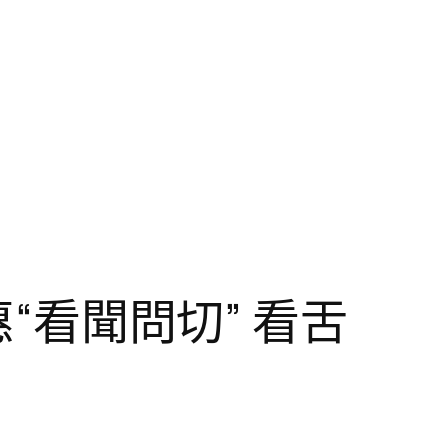
惠“看聞問切” 看舌