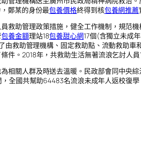
被救助管理機構送至廣州市民政局精神病院救治
力，鄭某的身份最
包養價格
終得到核
包養網推薦
人員救助管理政策措施，健全工作機制，規范機
管
包養金額
理站18
包養甜心網
17個(含獨立未成年
建立了由救助管理機構、固定救助點、流動救助車
了條件。2018年，共救助生活無著流浪乞討人員1
為相關人群及時送去溫暖。民政部會同中央綜治
間，全國共幫助64483名流浪未成年人返校復