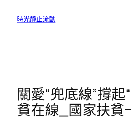
跳
至
時光靜止流動
主
要
內
容
關愛“兜底線”撐起
貧在線_國家扶貧