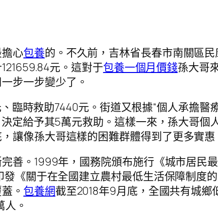
最擔心
包養
的。不久前，吉林省長春市南關區民
1659.84元。這對于
包養一個月價錢
孫大哥
用一步一步變少了。
7元、臨時救助7440元。街道又根據“個人承擔
，決定給予其5萬元救助。這樣一來，孫大哥個人只
底，讓像孫大哥這樣的困難群體得到了更多實惠
完善。1999年，國務院頒布施行《城市居民
院印發《關于在全國建立農村最低生活保障制度的
覆蓋。
包養網
截至2018年9月底，全國共有城鄉
萬人。