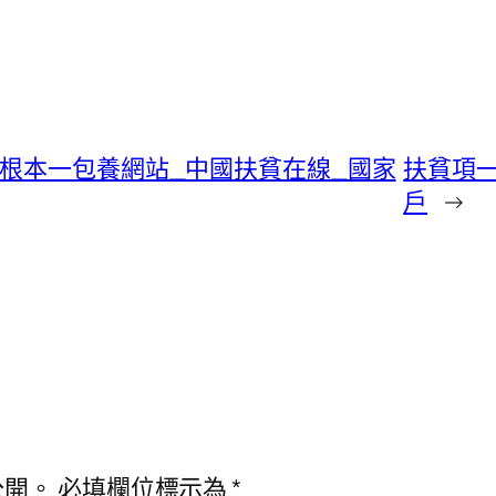
是根本一包養網站_中國扶貧在線_國家
扶貧項
戶
→
公開。
必填欄位標示為
*