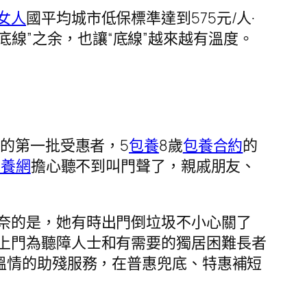
女人
國平均城市低保標準達到575元/人·
“兜底線”之余，也讓“底線”越來越有溫度。
的第一批受惠者，5
包養
8歲
包養合約
的
包養網
擔心聽不到叫門聲了，親戚朋友、
奈的是，她有時出門倒垃圾不小心關了
上門為聽障人士和有需要的獨居困難長者
溫情的助殘服務，在普惠兜底、特惠補短