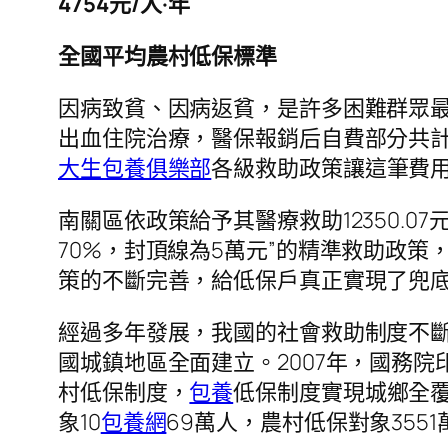
4754元/人·年
全國平均農村低保標準
因病致貧、因病返貧，是許多困難群眾
出血住院治療，醫保報銷后自費部分共計12
大生包養俱樂部
各級救助政策讓這筆費
南關區依政策給予其醫療救助12350.0
70%，封頂線為5萬元”的精準救助政策
策的不斷完善，給低保戶真正實現了兜
經過多年發展，我國的社會救助制度不斷
國城鎮地區全面建立。2007年，國務
村低保制度，
包養
低保制度實現城鄉全
象10
包養網
69萬人，農村低保對象3551