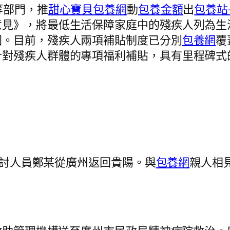
等部門，推
甜心寶貝包養網
動
包養金額
出
包養站
意見》，將最低生活保障家庭中的殘疾人列為生
圍。目前，殘疾人兩項補貼制度已分別
包養網
覆
針對殘疾人群體的專項福利補貼，具有里程碑式
浪乞討人員鄭某從廣州返回貴陽。與
包養網
親人相