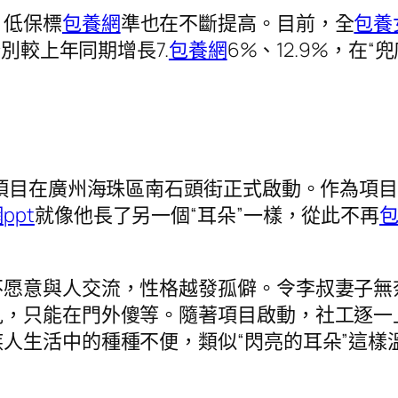
，低保標
包養網
準也在不斷提高。目前，全
包養
分別較上年同期增長7.
包養網
6%、12.9%，在
援項目在廣州海珠區南石頭街正式啟動。作為項目
ppt
就像他長了另一個“耳朵”一樣，從此不再
不愿意與人交流，性格越發孤僻。令李叔妻子無
見，只能在門外傻等。隨著項目啟動，社工逐一
人生活中的種種不便，類似“閃亮的耳朵”這樣