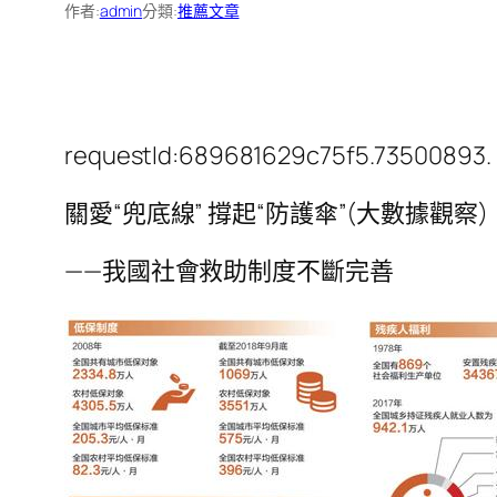
作者:
admin
分類:
推薦文章
requestId:689681629c75f5.73500893.
關愛“兜底線” 撐起“防護傘”(大數據觀察)
——我國社會救助制度不斷完善