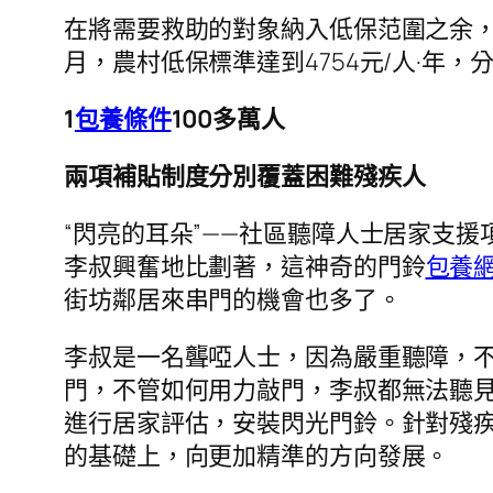
在將需要救助的對象納入低保范圍之余
月，農村低保標準達到4754元/人·年，
1
包養條件
100多萬人
兩項補貼制度分別覆蓋困難殘疾人
“閃亮的耳朵”——社區聽障人士居家支
李叔興奮地比劃著，這神奇的門鈴
包養網
街坊鄰居來串門的機會也多了。
李叔是一名聾啞人士，因為嚴重聽障，
門，不管如何用力敲門，李叔都無法聽
進行居家評估，安裝閃光門鈴。針對殘疾
的基礎上，向更加精準的方向發展。