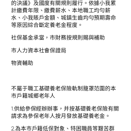
的決議》及國度有關規則履行。依據小我累
計繳費年限、繳費薪水、本地職工均勻薪
水、小我賬戶金額、城鎮生齒均勻預期壽命
等原因綜合斷定養老金程度。
社保基金承當，市財務按規則賜與補助
市人力資本社會保證局
物資輔助
不屬于職工基礎養老保險軌制籠罩范圍的本
市戶籍城鄉老年人
1.供給參保經辦辦事，并按基礎養老保險有關
請求為參保老年人按月發放基礎養老金。
2.為本市戶籍低保對象、特困職員等艱苦群