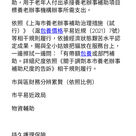
助，用于老年人付出承接養老辦事補助項目
標養老辦事機構辦事所需支出。
依照《上海市養老辦事補助治理措施（試
行）》（滬
包養價格
平易近規〔2021〕7號）
等相干規則履行，依據經濟狀態艱苦水平認
定成果，賜與全小姑娘把貓放在服務台上，
一邊擦拭一邊問：「有帶額
包養
或部門補
助。詳細尺度依照《關于調劑本市養老辦事
補助尺度的告訴》相干規則履行。
市與區財務分辨累贅（依照比例）
市平易近政局
物資輔助
持久護理保險