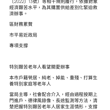
〔2022〕13號）等相干規則履行，依據對象
經濟艱苦水平，為其購置供給差別化緊迫救
濟辦事。
區財務累贅
市平易近政局
專項支撐
特別艱苦老年人看望關愛辦事
本市戶籍煢居、純老、掉能、重殘、打算生
養特別家庭等老年人
當局主導，社會配合介入，經由過程按期上
門進戶、德律風錄像、長途監測等方法，清
楚把握特別艱苦老年人居家生涯情形，支撐