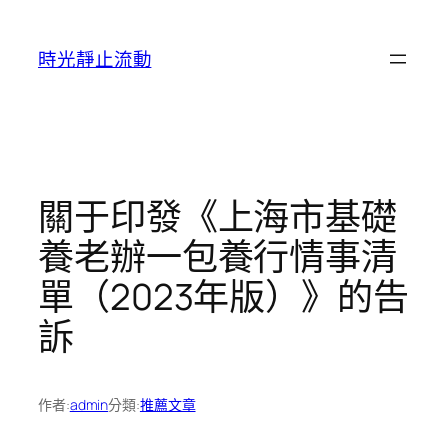
跳
至
時光靜止流動
主
要
內
容
關于印發《上海市基礎
養老辦一包養行情事清
單（2023年版）》的告
訴
作者:
admin
分類:
推薦文章