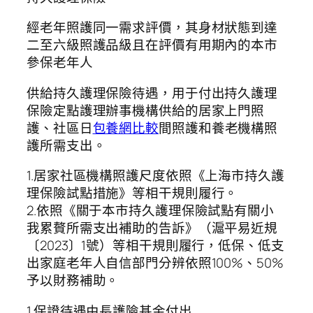
經老年照護同一需求評價，其身材狀態到達
二至六級照護品級且在評價有用期內的本市
參保老年人
供給持久護理保險待遇，用于付出持久護理
保險定點護理辦事機構供給的居家上門照
護、社區日
包養網比較
間照護和養老機構照
護所需支出。
1.居家社區機構照護尺度依照《上海市持久護
理保險試點措施》等相干規則履行。
2.依照《關于本市持久護理保險試點有關小
我累贅所需支出補助的告訴》（滬平易近規
〔2023〕1號）等相干規則履行，低保、低支
出家庭老年人自信部門分辨依照100%、50%
予以財務補助。
1.保證待遇由長護險基金付出