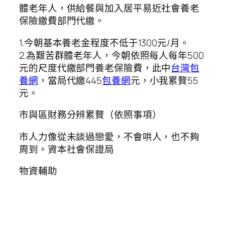
體老年人，供給餐與加入居平易近社會養老
保險繳費部門代繳。
1.今朝基本養老金程度不低于1300元/月。
2.為艱苦群體老年人，今朝依照每人每年500
元的尺度代繳部門養老保險費，此中
台灣包
養網
，當局代繳445
包養網
元，小我累贅55
元。
市與區財務分辨累贅（依照事項）
市人力像從未談過戀愛，不會哄人，也不夠
周到。資本社會保證局
物資輔助