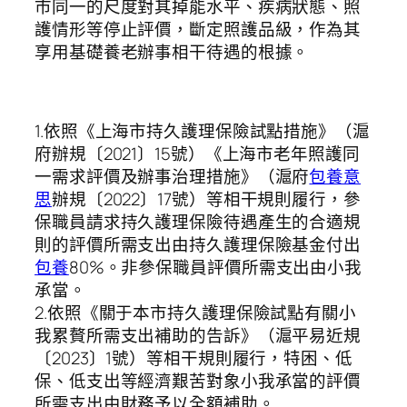
市同一的尺度對其掉能水平、疾病狀態、照
護情形等停止評價，斷定照護品級，作為其
享用基礎養老辦事相干待遇的根據。
1.依照《上海市持久護理保險試點措施》（滬
府辦規〔2021〕15號）《上海市老年照護同
一需求評價及辦事治理措施》（滬府
包養意
思
辦規〔2022〕17號）等相干規則履行，參
保職員請求持久護理保險待遇產生的合適規
則的評價所需支出由持久護理保險基金付出
包養
80%。非參保職員評價所需支出由小我
承當。
2.依照《關于本市持久護理保險試點有關小
我累贅所需支出補助的告訴》（滬平易近規
〔2023〕1號）等相干規則履行，特困、低
保、低支出等經濟艱苦對象小我承當的評價
所需支出由財務予以全額補助。