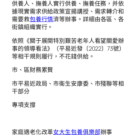
供養人、撫養人實行供養、撫養任務，并依
據現實需求供給政策宣揚講授、需求轉介和
需要救
包養行情
濟等辦事。詳細由各區、各
街鎮組織實行。
依照《關于展開特別艱苦老年人看望關愛辦
事的領導看法》（平易近發〔2022〕73號）
等相干規則履行，不花錢供給。
市、區財務累贅
市平易近政局、市衛生安康委、市殘聯等相
干部分
專項支撐
家庭適老化改革
女大生包養俱樂部
辦事