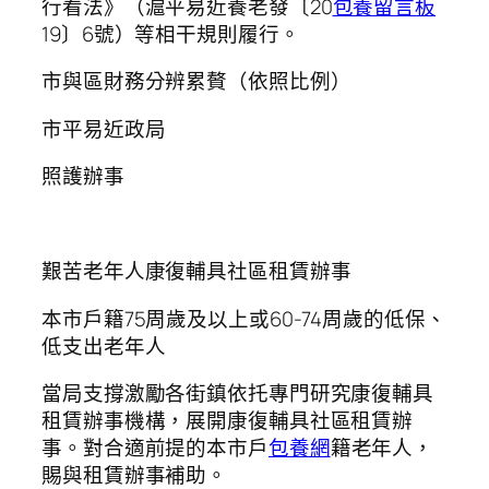
行看法》（滬平易近養老發〔20
包養留言板
19〕6號）等相干規則履行。
市與區財務分辨累贅（依照比例）
市平易近政局
照護辦事
艱苦老年人康復輔具社區租賃辦事
本市戶籍75周歲及以上或60-74周歲的低保、
低支出老年人
當局支撐激勵各街鎮依托專門研究康復輔具
租賃辦事機構，展開康復輔具社區租賃辦
事。對合適前提的本市戶
包養網
籍老年人，
賜與租賃辦事補助。