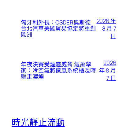
2026 年
匈牙利外長：OSDER奧斯德
8 月 7
台北汽車美歐貿易協定將重創
歐洲
日
2026
年夜決賽受煙霾威脅 氣象學
年 8 月
家：冷空氣將億嵐系統櫃及時
驅走濃煙
7 日
時光靜止流動