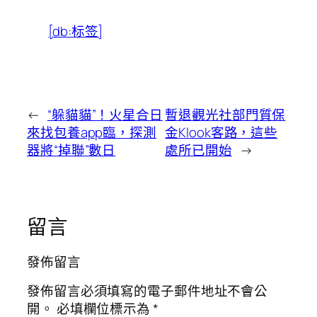
[db:标签]
←
“躲貓貓”！火星合日
暫退觀光社部門質保
來找包養app臨，探測
金Klook客路，這些
器將“掉聯”數日
處所已開始
→
留言
發佈留言
發佈留言必須填寫的電子郵件地址不會公
開。
必填欄位標示為
*