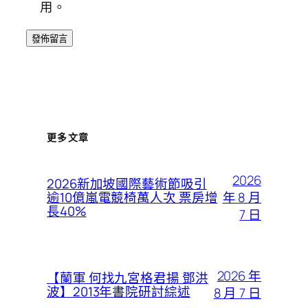
用。
更多文章
2026
2026新加坡國際藝術節吸引
年 8 月
逾10億嵐電競椅萬人次 票房增
長40%
7 日
2026 年
【蘭軍 何找九宮格君揚 鄧洪
波】2013年書院研討綜述
8 月 7 日