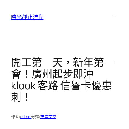
跳
至
時光靜止流動
主
要
內
容
開工第一天，新年第一
會！廣州起步即沖
klook 客路 信譽卡優惠
刺！
作者:
admin
分類:
推薦文章