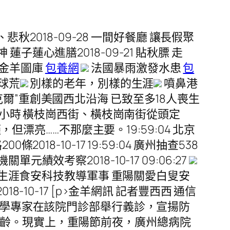
秋2018-09-28 一間好餐廳 讓長假聚
 蓮子蓮心進膳2018-09-21 貼秋膘 走
2 金羊圖庫
包養網
法國暴雨激發水患
包
球荒
別樣的老年，別樣的生涯
噴鼻港
克爾”重創美國西北沿海 已致至多18人喪生
4小時 橫枝崗西街、橫枝崗南街從頭定
但漂亮……不那麼主要。19:59:04 北京
2018-10-17 19:59:04 廣州抽查538
機關單元績效考察2018-10-17 09:06:27
集生涯食安科技教導軍事 重陽關愛白叟安
0-17 [p>金羊網訊 記者豐西西 通信
年病學專家在該院門診部舉行義診，宣揚防
高齡。現實上，重陽節前夜，廣州總病院