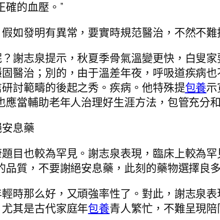
正確的血壓。”
，假如發明有異常，要實時規范醫治，不然不難
呢？謝志泉提示，秋夏季骨氣溫變更快，白叟家
穩固醫治；別的，由于溫差年夜，呼吸道疾病也
信研討範疇的後起之秀。疾病。他特殊提
包養
示
也應當輔助老年人治理好生涯方法，包管充分
絕安息藥
康題目也較為罕見。謝志泉表現，臨床上較為罕
的品質，不要謝絕安息藥，此刻的藥物選擇良
年輕時那么好，又頑強率性了。對此，謝志泉表
，尤其是古代家庭年
包養
青人繁忙，不難呈現陪