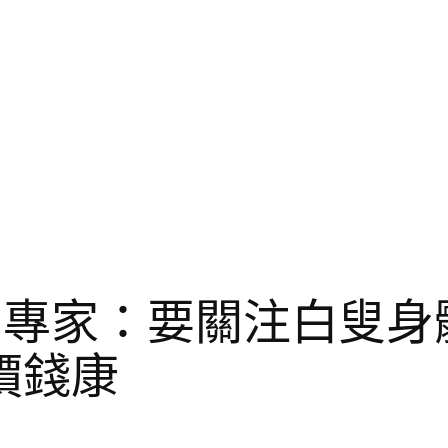
 專家：要關注白叟身
價錢康