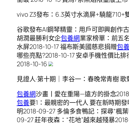
vivo Z3發布：6.3英寸水滴屏+驍龍710
谷歌發布AI鋼琴精靈：用戶可即興創作古典音樂
胡潤最勝利女企
包養網
業家榜單：前五名
水屏2018-10-17 福布斯美國慈悲捐贈
包
哪些亮點?2018-10-17 安卓手機性價比排
2018-10-16
見證人·第十期｜李谷一：春晚常青樹 歌
包養網
沙畫丨愛在重陽—遠方的掛念201
包養
要1：最親密的一代人 要在新時期發明
明2018-09-27 多倫多食鴨記：探尋“
09-27 莊年夜森：“花地”越來越殘暴2018-