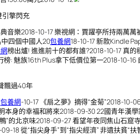
+雙引擎閃充
2018-10-17 樂視網：賈躍亭所持兩萬萬被司法
中四個中國人20
包養網
18-10-17 新款Kindle
養網
榜出爐! 進進前十的都有誰?2018-10-17 真的
行榜: 魅族16th Plus拿下低價位第一2018-1
聲飄過40年
8
包養網
-10-17 《扇之夢》摘得“金菊”2018-
本身的幸福和將來2018-09-30 22國青年
楓葉鴨”的北京味2018-09-27 看望年夜同焦山石
09-18 從“指尖身手”到“指尖經濟” 非遺扶貧“扶智”