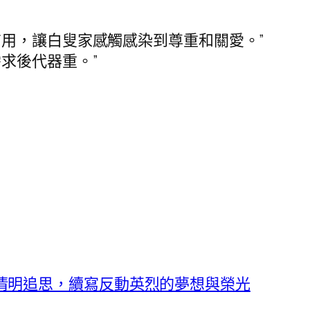
用，讓白叟家感觸感染到尊重和關愛。”
求後代器重。”
清明追思，續寫反動英烈的夢想與榮光