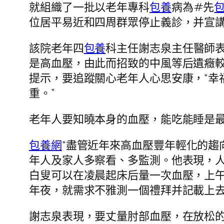
就組織了一批以老年專科
包養
病為#先
位居平易近和四周群眾停止義診，并宣
該院老年四
包養
科主任謝志泉主任醫師
是高血壓，由此而招致的中風等后遺癥
提示，要追蹤關心老年人心思安康，“幸
重。”
老年人要知曉本身的血壓，能吃能睡是
包養網
“盡管近年來高血壓豐年輕化的趨
年人及家人多察看、多監測。他表現，人
白叟可以在凌晨起床后量一次血壓，上午
年夜，就需求不雅測一個禮拜并記載上
謝志泉表現，要丈量肘部血壓，在放松的