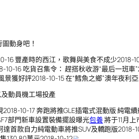
行圖動身吧！
-16 豐產時的西江，歌舞與美食不成少2018-10
18-10-16 吃貨召集令： 趕搭秋收游“最后一班車”20
獲好評2018-10-15 在“鱈魚之鄉”澳年夜利亞圣
以及動員機工場投產
8-10-17 奔跑將推GLE插電式混動版 純電續航可達
 哈弗F7部門新車設置裝備擺設曝光
包養
將于11月上市
16 斯柯達首款自力純電動車將推SUV及轎跑版2018
130.80萬元2018-10-12