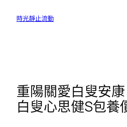
跳
至
時光靜止流動
主
要
內
容
重陽關愛白叟安康
白叟心思健S包養