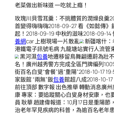
老菜做出新味道 一吃就上癮！
玫瑰川貝雪耳羹：不挑體質的潤燥良羹2018-
首變得嗨嗨嗨2018-09-27 看《如懿傳》饞
起！2018-09-19 中秋的滋味2018-09
養網
car 上樹現場一片散亂
新疆喀什：
港鐵電子訊號毛病 九龍塘站實行人流管
黑河濕
包養
地遷移留鳥舞翩遷蔚為壯
名！廣州越秀警方完成全區門牌編列100%全籠
街百名白叟“會餐”過“重陽”2018-10-17 1
家飯館 “兩無”飯
包養
館超八成2018-10-
前往頂部 數字報 出色推舉 轉動消息廣州
康 專家：要追蹤關心白叟身材安康，也要追蹤
員 耿華 趙建偉報道：10月17日是重
治老年罕見疾病的科普，為逾百名老年患