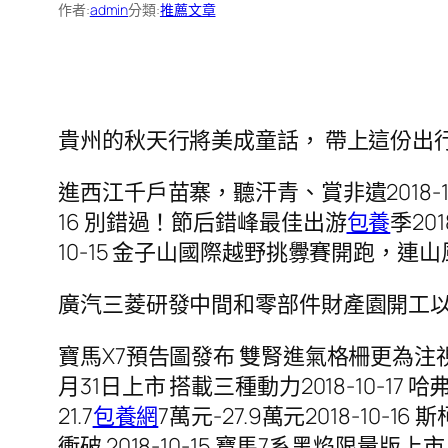
作者:
admin
分類:
推薦文章
貴州的秋天行將美成童話， 帶上這份出
進西江千戶苗寨，聽汗青、賞非遺2018-10
16 別錯過！節后錯峰最佳出游
包養
季20
10-15 金子山國際越野挑釁賽開跑，連山風景
廣汽三菱研發中間和零部件財產園開工
寶馬X7預告圖發布 雙腎進氣格柵更為注視201
月31日上市 搭載三種動力2018-10-17
21.7
包養網
7萬元-27.9萬元2018-10-
衝破 2018-10-15 寶馬7系黑焰限量版上市 售