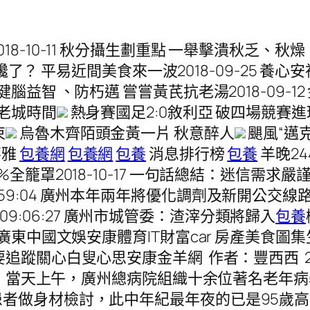
10-11 秋分攝生劃重點 一舉擊潰秋乏、秋燥、悲
了？ 平易近間美食來一波2018-09-25 養心安神
-14 健腦益智 、防朽邁 嘗嘗黃芪抗老湯2018-09-1
老城時間
熱身賽國足2:0敘利亞 破四場競賽進
束
烏魯木齊陌頭金黃一片 秋意醉人
颶風“邁
不雅
包養網
包養網
包養
消息排行榜
包養
羊晚2
罩2018-10-17 一句話總結：迷信需求嚴謹，
9:59:04 廣州本年兩年將優化調劑及新開公交線路200條
17 09:06:27 廣州市城管委：渣滓分類將歸入
包養
廣東中國文娛安康體育IT財富car 房產美食圖
關心白叟心思安康金羊網 作者：豐西西 2018-1
陽節，當天上午，廣州總病院組織十余位著名老
者做身材檢討，此中年紀最年夜的已是95歲