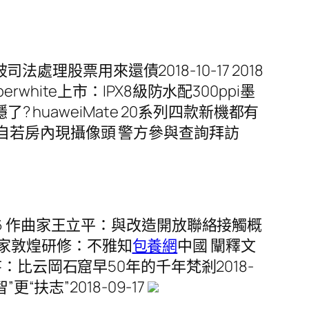
處理股票用來還債2018-10-17 2018
 Paperwhite上市：IPX8級防水配300ppi墨
穩了? huaweiMate 20系列四款新機都有
0-16 自若房內現攝像頭 警方參與查詢拜訪
10-06 作曲家王立平：與改造開放聯絡接觸概
漢學家敦煌研修：不雅知
包養網
中國 闡釋文
窟寺：比云岡石窟早50年的千年梵剎2018-
更“扶志”2018-09-17