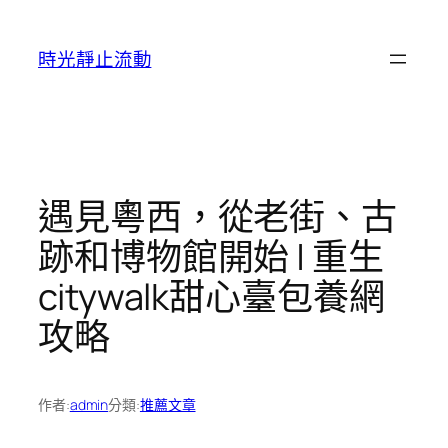
跳
至
時光靜止流動
主
要
內
容
遇見粵西，從老街、古
跡和博物館開始 | 重生
citywalk甜心臺包養網
攻略
作者:
admin
分類:
推薦文章