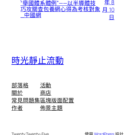
年 8
“舉國體系體例”——以半導體技
巧攻關查包養網心得為考核對象
月 10
_中國網
日
時光靜止流動
部落格
活動
關於
商店
常見問題集
區塊版面配置
作者
佈景主題
Twenty Twenty-Five
使用
WordPress
設計