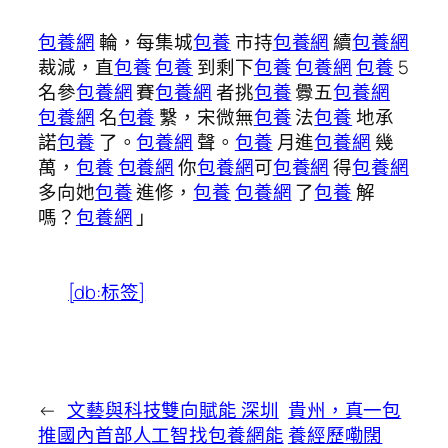
包養網
輪，每集城
包養
市持
包養網
續
包養網
裁減，直
包養
包養
到剩下
包養
包養網
包養
5
名參
包養網
賽
包養網
者挑
包養
釁五
包養網
包養網
名
包養
繫，宋微無
包養
法
包養
地承
諾
包養
了。
包養網
聲。
包養
月進
包養網
幾
萬，
包養
包養網
你
包養網
可
包養網
得
包養網
多向她
包養
進修，
包養
包養網
了
包養
解
嗎？
包養網
」
[db:标签]
←
文藝與科技雙向賦能 深圳
貴州，真一包
推國內首部人工智找包養網能
養經歷嘞闊