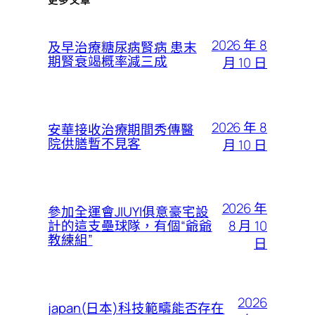
2026 年 8
及早治療糖尿病腎病 患末
期腎衰竭概率減三成
月 10 日
2026 年 8
安華接收治療期間秀傳醫
院供膳暫不見客
月 10 日
2026 年
參加全運會JIUYI俱意豪宅設
8 月 10
計的這支壘球隊，有個“爺爺
教練組”
日
2026
japan(日本)科技範疇能否存在