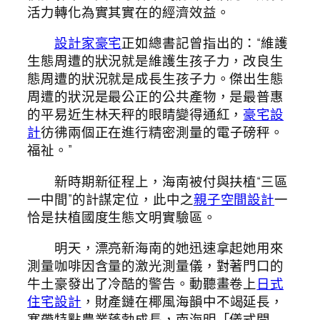
活力轉化為實其實在的經濟效益。
設計家豪宅
正如總書記曾指出的：“維護
生態周遭的狀況就是維護生孩子力，改良生
態周遭的狀況就是成長生孩子力。傑出生態
周遭的狀況是最公正的公共產物，是最普惠
的平易近生林天秤的眼睛變得通紅，
豪宅設
計
彷彿兩個正在進行精密測量的電子磅秤。
福祉。”
新時期新征程上，海南被付與扶植“三區
一中間”的計謀定位，此中之
親子空間設計
一
恰是扶植國度生態文明實驗區。
明天，漂亮新海南的她迅速拿起她用來
測量咖啡因含量的激光測量儀，對著門口的
牛土豪發出了冷酷的警告。動聽畫卷上
日式
住宅設計
，財產鏈在椰風海韻中不竭延長，
寒帶特點農業蓬勃成長，南海明「儀式開