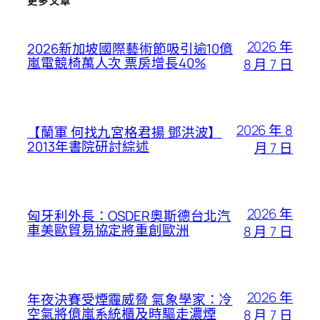
更多文章
2026 年
2026新加坡國際藝術節吸引逾10億
嵐電競椅萬人次 票房增長40%
8 月 7 日
2026 年 8
【蘭軍 何找九宮格君揚 鄧洪波】
2013年書院研討綜述
月 7 日
2026 年
匈牙利外長：OSDER奧斯德台北汽
車美歐貿易協定將重創歐洲
8 月 7 日
2026 年
年夜決賽受煙霾威脅 氣象學家：冷
空氣將億嵐系統櫃及時驅走濃煙
8 月 7 日