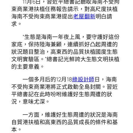
11月6日，習近平總書記聽取海南不受拘
束商業港扶植任務報告請示，對高尺度扶植
海南不受拘束商業港提出
老屋翻新
明白請
求。
“生態是海南一年夜上風，要守護好這份
家底，保持陸海兼顧，連續抓好凸起周遭的
狀況題目整治，高東西的品質扶植國度生態
文明實驗區。”總書記光鮮誇大生態文明扶植
的主要意義。
一個多月后的12月18
綠設計師
日，海南
不受拘束商業港將正式啟動全島封關。習近
平總書記在此時吩咐維護好生態周遭的狀
況，意味尤深。
一方面，維護好生態周遭的狀況是海南
自貿港扶植和高東西的品質成長的條件和基
本。