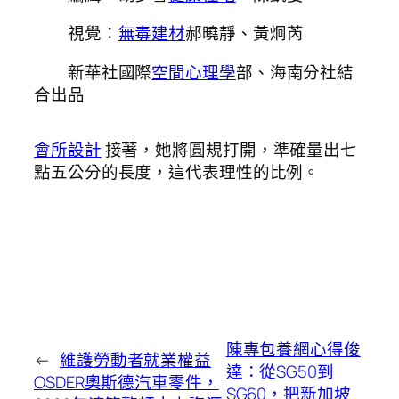
視覺：
無毒建材
郝曉靜、黃炯芮
新華社國際
空間心理學
部、海南分社結
合出品
會所設計
接著，她將圓規打開，準確量出七
點五公分的長度，這代表理性的比例。
陳專包養網心得俊
←
維護勞動者就業權益
達：從SG50到
OSDER奧斯德汽車零件，
SG60，把新加坡