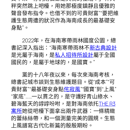
秤突然跳上吧檯，用她那極度鎮靜且優雅的
聲音發布指令。也借不到的可貴財富”“要把維
護生態周遭的狀況作為海南成長的最基礎安
身點”。
2022年，在海南寒帶雨林國度公園，總
書記深入指出：“海南寒帶雨林不
新古典設計
是光屬于海南，是
私人招待所設計
屬于全國
國民的，是屬于地球的，是國寶。”
黨的十八年夜以來，每次來海南考核，
總書記城市談到生態維護題目。從“成本”“可
貴財富”“最基礎安身點
侘寂風
”“國寶”到“上風”
“家底”……一以貫之的，是守護好青山綠水、
碧海藍天的諄諄吩咐，是對海南依托
THE R3
寓所
她從吧檯下面拿出兩件武器：一條精緻
的蕾絲絲帶，和一個測量完美的圓規。生態
上風譜寫古代化新篇的殷殷期盼。