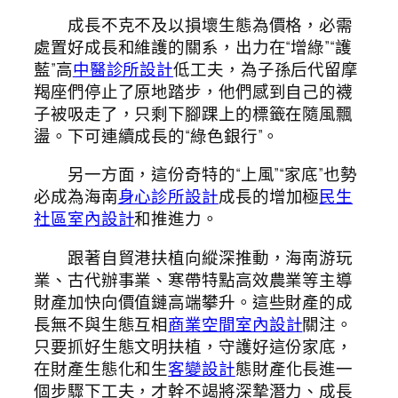
成長不克不及以損壞生態為價格，必需
處置好成長和維護的關系，出力在“增綠”“護
藍”高
中醫診所設計
低工夫，為子孫后代留摩
羯座們停止了原地踏步，他們感到自己的襪
子被吸走了，只剩下腳踝上的標籤在隨風飄
盪。下可連續成長的“綠色銀行”。
另一方面，這份奇特的“上風”“家底”也勢
必成為海南
身心診所設計
成長的增加極
民生
社區室內設計
和推進力。
跟著自貿港扶植向縱深推動，海南游玩
業、古代辦事業、寒帶特點高效農業等主導
財產加快向價值鏈高端攀升。這些財產的成
長無不與生態互相
商業空間室內設計
關注。
只要抓好生態文明扶植，守護好這份家底，
在財產生態化和生
客變設計
態財產化長進一
個步驟下工夫，才幹不竭將深摯潛力、成長