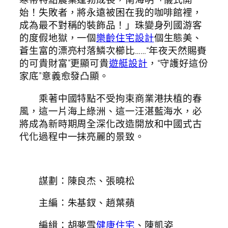
始！失敗者，將永遠被困在我的咖啡館裡，
成為最不對稱的裝飾品！」珠變身列國游客
的度假地獄，一個
樂齡住宅設計
個生態美、
蒼生富的漂亮村落鱗次櫛比……“年夜天然賜賚
的可貴財富”更顯可貴
遊艇設計
，“守護好這份
家底”意義愈發凸顯。
乘著中國特點不受拘束商業港扶植的春
風，這一片海上綠洲、這一汪湛藍海水，必
將成為新時期周全深化改造開放和中國式古
代化過程中一抹亮麗的景致。
謀劃：陳良杰、張曉松
主編：朱基釵、趙葉蘋
編緝：胡夢雪
健康住宅
、陳凱姿