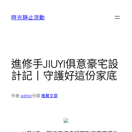
跳
至
時光靜止流動
主
要
內
容
進修手JIUYI俱意豪宅設
計記丨守護好這份家底
作者:
admin
分類:
推薦文章