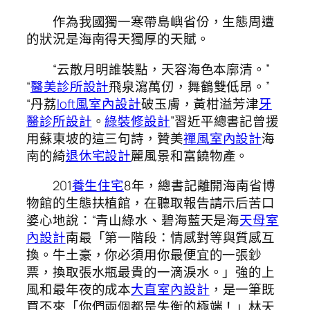
作為我國獨一寒帶島嶼省份，生態周遭
的狀況是海南得天獨厚的天賦。
“云散月明誰裝點，天容海色本廓清。”
“
醫美診所設計
飛泉瀉萬仞，舞鶴雙低昂。”
“丹荔
loft風室內設計
破玉膚，黃柑溢芳津
牙
醫診所設計
。
綠裝修設計
”習近平總書記曾援
用蘇東坡的這三句詩，贊美
禪風室內設計
海
南的綺
退休宅設計
麗風景和富饒物產。
201
養生住宅
8年，總書記離開海南省博
物館的生態扶植館，在聽取報告請示后苦口
婆心地說：“青山綠水、碧海藍天是海
天母室
內設計
南最「第一階段：情感對等與質感互
換。牛土豪，你必須用你最便宜的一張鈔
票，換取張水瓶最貴的一滴淚水。」強的上
風和最年夜的成本
大直室內設計
，是一筆既
買不來「你們兩個都是失衡的極端！」林天