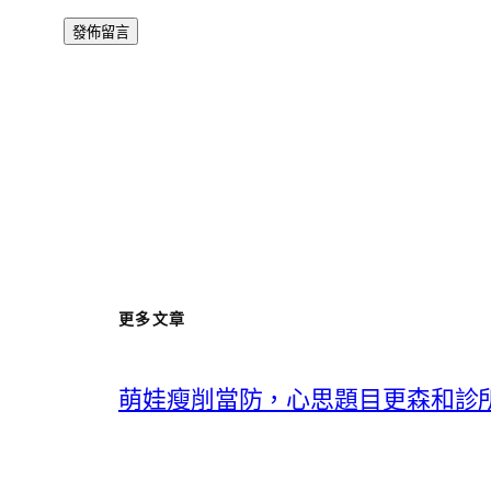
更多文章
萌娃瘦削當防，心思題目更森和診