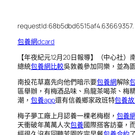
requestId:68b5dbd6515af4.63669357.
包養網dcard
【年夜紀元12月20日報導】（中心社
總統
包養網比較
吳敦義參加同樂，並為
南投花草嘉先向他們暗示要
包養網
解除
區舉辦，有梅酒品味、烏龍茶喝茶、梅精
潮，
包養app
還有信義鄉家政班特
包養故
梅子夢工廠上月認養一棵老梅樹，
包養
天衝破年萬萬人次
包養
國際搭客訪臺，
經很久沒有回聽芳園吃完早餐
包養合約