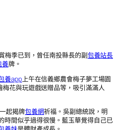
鄉賞梅季已到，曾任南投縣長的副
包養站長
包養
牌。
包養app
上午在信義鄉農會梅子夢工場園
繪梅花與玩遊戲送贈品等，吸引滿滿人
同一起揭牌
包養網
祈福。吳副總統說，明
的時間似乎過得很慢。藍玉華覺得自己已
包養妹
是體財產成長。