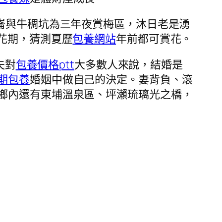
崙與牛稠坑為三年夜賞梅區，沐日老是湧
花期，猜測夏歷
包養網站
年前都可賞花。
夫對
包養價格ptt
大多數人來說，結婚是
期包養
婚姻中做自己的決定。妻背負、滾
鄉內還有東埔溫泉區、坪瀨琉璃光之橋，