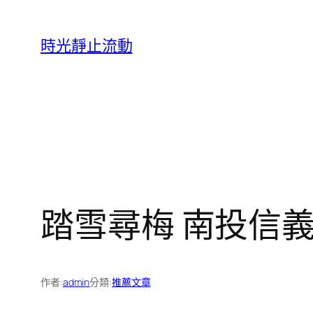
跳
至
時光靜止流動
主
要
內
容
踏雪尋梅 南投信義
作者:
admin
分類:
推薦文章