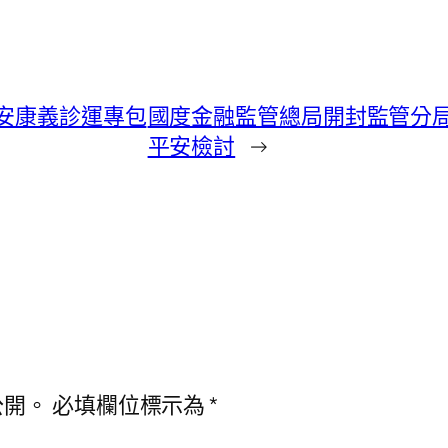
”安康義診運專包
國度金融監管總局開封監管分
平安檢討
→
公開。
必填欄位標示為
*