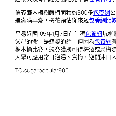
信義鄉內梅樹蒔植面積約800多
包養網
公
進滿滿車潮，梅花預估從來歲
包養網比
平易近國105年1月7日在牛稠
包養網
坑柳
父母的命，是媒婆的話，但因為
包養網
橡木桶比賽，競賽獲勝可得梅酒或烏梅
大眾可應用常日泡湯、賞梅，避開沐日
TC:sugarpopular900