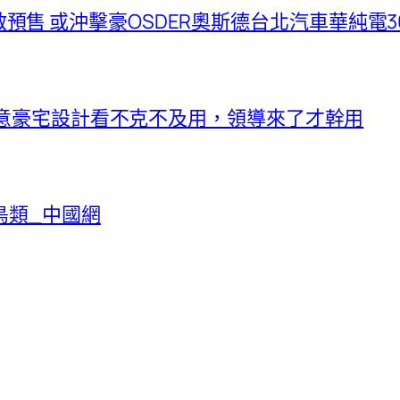
18日開啟預售 或沖擊豪OSDER奧斯德台北汽車華純電
I俱意豪宅設計看不克不及用，領導來了才幹用
鳥類_中國網