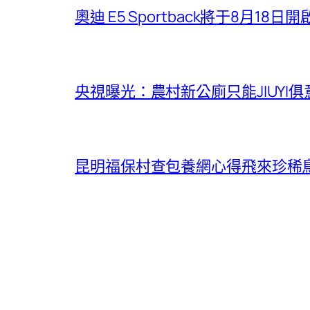
奧迪 E5 Sportback將于8月
央視曝光：農村新公廁只能JIUY
昆明福保村查包養網心得飛來珍稀