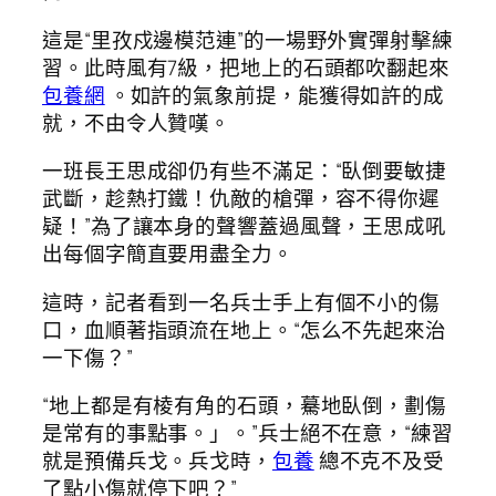
這是“里孜戍邊模范連”的一場野外實彈射擊練
習。此時風有7級，把地上的石頭都吹翻起來
包養網
。如許的氣象前提，能獲得如許的成
就，不由令人贊嘆。
一班長王思成卻仍有些不滿足：“臥倒要敏捷
武斷，趁熱打鐵！仇敵的槍彈，容不得你遲
疑！”為了讓本身的聲響蓋過風聲，王思成吼
出每個字簡直要用盡全力。
這時，記者看到一名兵士手上有個不小的傷
口，血順著指頭流在地上。“怎么不先起來治
一下傷？”
“地上都是有棱有角的石頭，驀地臥倒，劃傷
是常有的事點事。」。”兵士絕不在意，“練習
就是預備兵戈。兵戈時，
包養
總不克不及受
了點小傷就停下吧？”