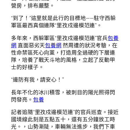
營房，排布嚴整。
“到了！”這里就是此行的目標地——駐守西躲
軍區最西真個連隊“里孜戍邊模范連”。
多年來，西躲軍區“里孜戍邊模范連”官兵
包養
網
直面惡劣天
包養網
然周遭的狀況考驗，在
性命禁區死心向黨，打造周全過硬的下層連
隊，培養了戰天斗地的風格，立起了反動甲
士的好樣子。
“邊防有我，請安心！”
長年不化的冰川積雪，被刺目的陽光照得閃
閃發亮。
包養
記者追隨“里孜戍邊模范連”的官兵巡查。接近
國境線此刻是五點五十，還有五分鐘放工時
光。，山勢漸陡，車輛無法進步，我們下車