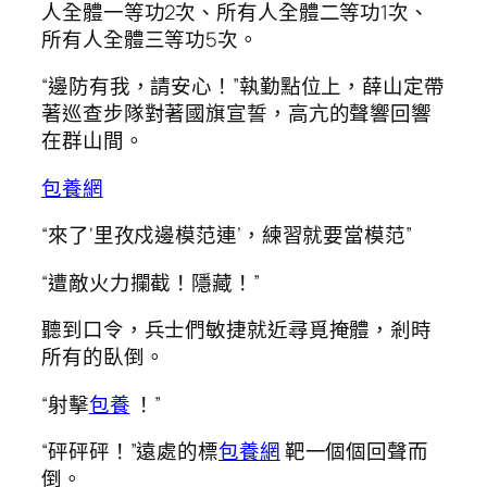
人全體一等功2次、所有人全體二等功1次、
所有人全體三等功5次。
“邊防有我，請安心！”執勤點位上，薛山定帶
著巡查步隊對著國旗宣誓，高亢的聲響回響
在群山間。
包養網
“來了‘里孜戍邊模范連’，練習就要當模范”
“遭敵火力攔截！隱藏！”
聽到口令，兵士們敏捷就近尋覓掩體，剎時
所有的臥倒。
“射擊
包養
！”
“砰砰砰！”遠處的標
包養網
靶一個個回聲而
倒。