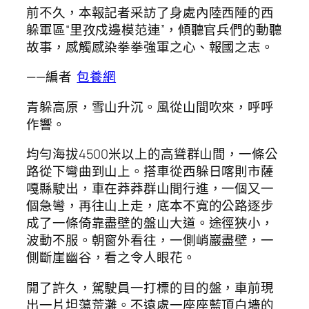
前不久，本報記者采訪了身處內陸西陲的西
躲軍區“里孜戍邊模范連”，傾聽官兵們的動聽
故事，感觸感染拳拳強軍之心、報國之志。
——編者
包養網
青躲高原，雪山升沉。風從山間吹來，呼呼
作響。
均勻海拔4500米以上的高聳群山間，一條公
路從下彎曲到山上。搭車從西躲日喀則市薩
嘎縣駛出，車在莽莽群山間行進，一個又一
個急彎，再往山上走，底本不寬的公路逐步
成了一條倚靠盡壁的盤山大道。途徑狹小，
波動不服。朝窗外看往，一側峭巖盡壁，一
側斷崖幽谷，看之令人眼花。
開了許久，駕駛員一打標的目的盤，車前現
出一片坦蕩荒灘。不遠處一座座藍頂白墻的