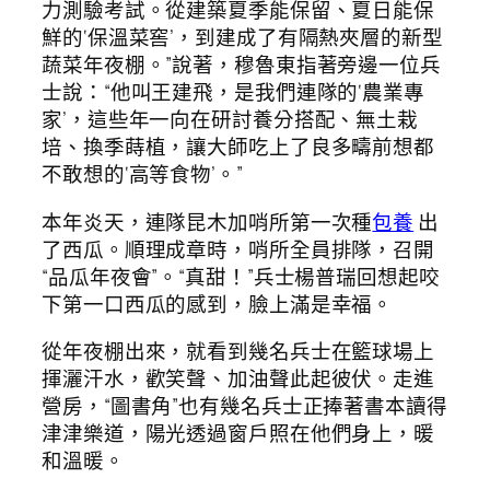
力測驗考試。從建築夏季能保留、夏日能保
鮮的‘保溫菜窖’，到建成了有隔熱夾層的新型
蔬菜年夜棚。”說著，穆魯東指著旁邊一位兵
士說：“他叫王建飛，是我們連隊的‘農業專
家’，這些年一向在研討養分搭配、無土栽
培、換季蒔植，讓大師吃上了良多疇前想都
不敢想的‘高等食物’。”
本年炎天，連隊昆木加哨所第一次種
包養
出
了西瓜。順理成章時，哨所全員排隊，召開
“品瓜年夜會”。“真甜！”兵士楊普瑞回想起咬
下第一口西瓜的感到，臉上滿是幸福。
從年夜棚出來，就看到幾名兵士在籃球場上
揮灑汗水，歡笑聲、加油聲此起彼伏。走進
營房，“圖書角”也有幾名兵士正捧著書本讀得
津津樂道，陽光透過窗戶照在他們身上，暖
和溫暖。