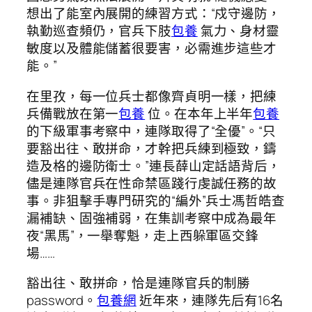
想出了能室內展開的練習方式：“戍守邊防，
執勤巡查頻仍，官兵下肢
包養
氣力、身材靈
敏度以及體能儲蓄很要害，必需進步這些才
能。”
在里孜，每一位兵士都像齊貞明一樣，把練
兵備戰放在第一
包養
位。在本年上半年
包養
的下級軍事考察中，連隊取得了“全優”。“只
要豁出往、敢拼命，才幹把兵練到極致，鑄
造及格的邊防衛士。”連長薛山定話語背后，
儘是連隊官兵在性命禁區踐行虔誠任務的故
事。非狙擊手專門研究的“編外”兵士馮哲皓查
漏補缺、固強補弱，在集訓考察中成為最年
夜“黑馬”，一舉奪魁，走上西躲軍區交鋒
場……
豁出往、敢拼命，恰是連隊官兵的制勝
password。
包養網
近年來，連隊先后有16名