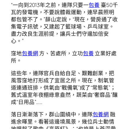
“一向到2013年之前，連隊只要一
包養
臺50千
瓦的發電機，不要說體裁運動，連早晨照明
都包管不了。”薛山定說，“現在，營房通了收
集電子訊號，又建起了籃球場、乒乓球室。
盡力改良生涯前提，讓兵士們守邊加倍安
心。”
窪地
包養網
方、苦處所，立功
包養
立業好處
所。
這些年，連隊官兵自給自足、艱難創業，把
風雪窪地打形成了宜居之所。現在，制氧管
道連通班排，供氧由“戰備氧”成了“常態氧”；
舊式溫室年夜棚綠意盎然，蔬菜由“奢靡品”釀
成“日用品”……
落日漸漸落下，群山圍繞中，連隊
包養網
融
進余暉里。看著這邊境風景，幾位兵士動情
地唱起了歌曲《高原紅》：“也許是上蒼深愛