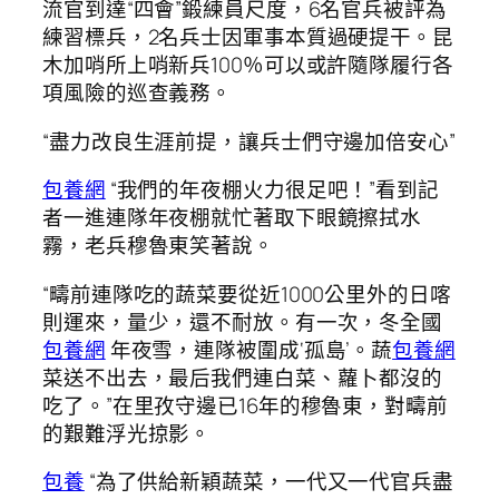
流官到達“四會”鍛練員尺度，6名官兵被評為
練習標兵，2名兵士因軍事本質過硬提干。昆
木加哨所上哨新兵100％可以或許隨隊履行各
項風險的巡查義務。
“盡力改良生涯前提，讓兵士們守邊加倍安心”
包養網
“我們的年夜棚火力很足吧！”看到記
者一進連隊年夜棚就忙著取下眼鏡擦拭水
霧，老兵穆魯東笑著說。
“疇前連隊吃的蔬菜要從近1000公里外的日喀
則運來，量少，還不耐放。有一次，冬全國
包養網
年夜雪，連隊被圍成‘孤島’。蔬
包養網
菜送不出去，最后我們連白菜、蘿卜都沒的
吃了。”在里孜守邊已16年的穆魯東，對疇前
的艱難浮光掠影。
包養
“為了供給新穎蔬菜，一代又一代官兵盡