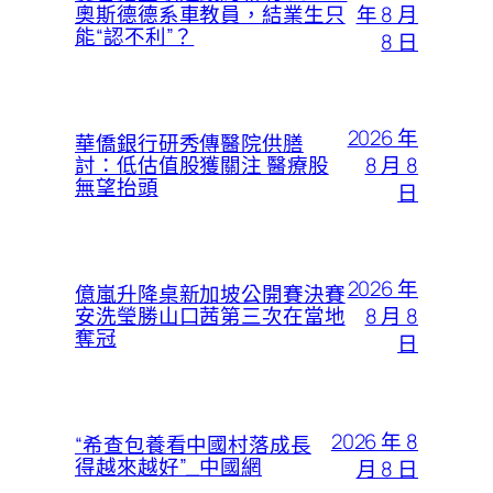
年 8 月
奧斯德德系車教員，結業生只
能“認不利”？
8 日
2026 年
華僑銀行研秀傳醫院供膳
8 月 8
討：低估值股獲關注 醫療股
無望抬頭
日
2026 年
億嵐升降桌新加坡公開賽決賽
8 月 8
安洗瑩勝山口茜第三次在當地
奪冠
日
2026 年 8
“希查包養看中國村落成長
得越來越好”_中國網
月 8 日