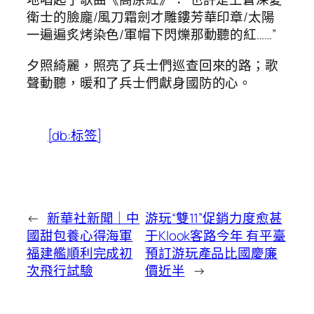
衛士的臉龐/風刀霜劍才雕鏤芳華印章/太陽
一遍遍炙烤染色/軍帽下閃爍那動聽的紅……”
夕照綺麗，照亮了兵士們巡查回來的路；歌
聲動聽，暖和了兵士們獻身國防的心。
[db:标签]
←
新華社新聞｜中
游玩“雙11”促銷力度愈甚
國甜包養心得海軍
于Klook客路今年 有平臺
福建艦順利完成初
預訂游玩產品比國慶廉
次飛行試驗
價近半
→