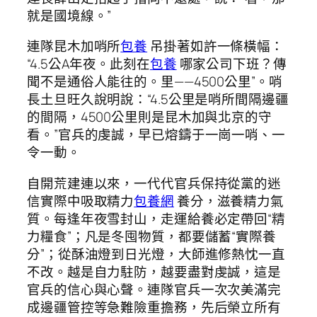
就是國境線。”
連隊昆木加哨所
包養
吊掛著如許一條橫幅：
“4.5公A年夜。此刻在
包養
哪家公司下班？傳
聞不是通俗人能往的。里——4500公里”。哨
長土旦旺久說明說：“4.5公里是哨所間隔邊疆
的間隔，4500公里則是昆木加與北京的守
看。”官兵的虔誠，早已熔鑄于一崗一哨、一
令一動。
自開荒建連以來，一代代官兵保持從黨的迷
信實際中吸取精力
包養網
養分，滋養精力氣
質。每逢年夜雪封山，走運給養必定帶回“精
力糧食”；凡是冬囤物質，都要儲蓄“實際養
分”；從酥油燈到日光燈，大師進修熱忱一直
不改。越是自力駐防，越要盡對虔誠，這是
官兵的信心與心聲。連隊官兵一次次美滿完
成邊疆管控等急難險重擔務，先后榮立所有