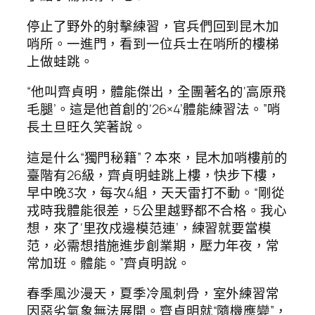
停止了野外的射擊練習，官兵們回到昆木加
哨所。一進門，看到一位兵士在哨所的樓梯
上做蛙跳。
“他叫齊貞明，體能傑出，全團著名的‘高原飛
毛腿’。這是他首創的‘26×4’體能練習法。”哨
長土旦旺久笑著說。
這是什么“獨門秘籍”？本來，昆木加哨樓前的
臺階有26級，齊貞明蛙跳上樓，快步下樓，
早中晚3次，每次4組，天天雷打不動。“剛從
戎時我體能很差，5公里越野都不合格。我心
想，來了‘里孜戍邊模范連’，練習就要當模
范，必需想措施進步創業期，壓力年夜，常
常加班。體能。”齊貞明說。
春季風沙漫天，夏季冷風刺骨，室外練習常
因惡劣氣象無法展開。齊貞明就“隨機應變”，