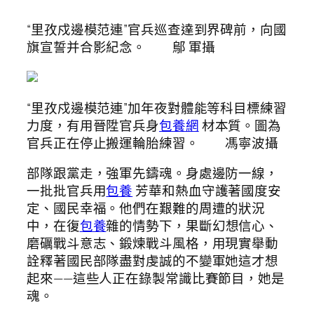
“里孜戍邊模范連”官兵巡查達到界碑前，向國
旗宣誓并合影紀念。 鄔 軍攝
“里孜戍邊模范連”加年夜對體能等科目標練習
力度，有用晉陞官兵身
包養網
材本質。圖為
官兵正在停止搬運輪胎練習。 馮寧波攝
部隊跟黨走，強軍先鑄魂。身處邊防一線，
一批批官兵用
包養
芳華和熱血守護著國度安
定、國民幸福。他們在艱難的周遭的狀況
中，在復
包養
雜的情勢下，果斷幻想信心、
磨礪戰斗意志、鍛煉戰斗風格，用現實舉動
詮釋著國民部隊盡對虔誠的不變軍她這才想
起來——這些人正在錄製常識比賽節目，她是
魂。