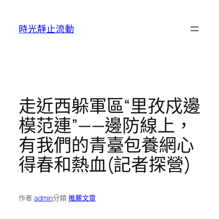
跳
至
時光靜止流動
主
要
內
容
走近西躲軍區“里孜戍邊
模范連”——邊防線上，
有我們的青臺包養網心
得春和熱血(記者探營)
作者:
admin
分類:
推薦文章