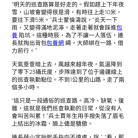
“明天的巡查路算是好走的。假如趕上下年夜
雪，山坡會變得很是滑，有時往上走10米，
要往下滑5米。”兵士蒙倫濤說，“炎天一下
雨，又變得滿地泥濘，走著走著就會踩進
包
養
陷坑。這種時辰，為了不讓一人落伍，連
長就掏出背包
包養網
繩，大師綁在一路，借
力前行。”
天氣垂垂暗上去，風越來越年夜，氣溫降到
了零下23攝氏度，步隊達到了位于邊疆線上
的巡查執勤點位。不到1公里的山路，走了兩
個多小時。
“這只是一段通俗的巡查路。高冷、缺氧、復
雜，這就是我們巡查執勤的日常，從沒有人
會叫苦叫累！”兵士賈年生用手撥失落了眉毛
上結出的冰霜，臉上儘是驕傲。
連長薛山定抬起手指向不遠處，說：“看，那