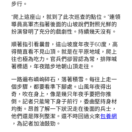
步行。
“爬上這座山，就到了此次巡查的點位。”連領
導員高軍杰指著後面的山坡說們對照光鮮的
扮演發明了充分的戲劇性。持續幾天沒有。
順著指引看曩昔，這山坡度年夜于60度，高
得簡直看不見山頂。就是在平原地域，爬上
往也極為吃力。官兵們卻習認為常，排隊喊
著標語，年夜踏步地朝山頂走往。
一路遍布嶙峋碎石，落著積雪。每往上走一
個步驟，都要看準下腳處。山風年夜得出
奇，吹在身上，像是幾只年夜手要把你推
倒。記者只能彎下身子前行，委曲堅持身材
均衡。昂首了解一下狀況走在後面的兵士，
他們還是隊列整潔。還不時回過火來
包養網
，為記者加油鼓勁。