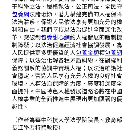
于科學立法、嚴格執法、公正司法、全民守
包養網
法諸環節，著力構建完備的人權保障
法治體系，保證人民依法享有更加充分的權
利和自由。我們堅持以法治促進全面深化改
革，突破制
包養甜心網
約人權發展的體制機
制障礙；以法治促進經濟社會協調發展，為
人民提供更多更優質的人
包養金額
權
包養網
保障；以法治化解各種矛盾糾紛，在對權利
義務關系的協調中實現人權；以法治維護社
會穩定，營造人民享有充分人權的良好社會
環境，人權法治保障的力度、廣度和深度全
面提升。中國特色人權發展道路必將在中國
人權事業的全面推進中展現出更加顯著的優
越性。
（作者為華中科技大學法學院院長、教育部
長江學者特聘教授）