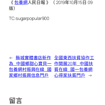
《
包養網
人民日報 》（ 2019年10月15日 09
版）
TC:sugarpopular900
←
縣城實體書店新作
全國東西扶貧協作工
為_中國鄉甜心寶貝一
作開展20年_中國扶
包養網村振興在線_國
貧在線_國一包養網
家鄉村振興信息門戶
心得家扶貧門戶
→
留言