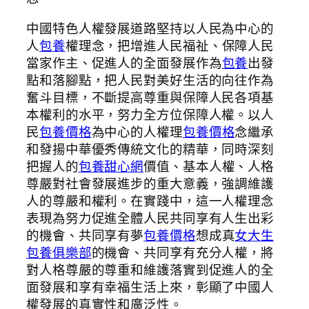
中國特色人權發展道路堅持以人民為中心的
人
包養
權理念，把增進人民福祉、保障人民
當家作主、促進人的全面發展作為
包養
出發
點和落腳點，把人民對美好生活的向往作為
奮斗目標，不斷提高尊重與保障人民各項基
本權利的水平，努力全方位保障人權。以人
民
包養價格
為中心的人權理
包養價格
念繼承
和發揚中華優秀傳統文化的精華，同時深刻
把握人的
包養甜心網
價值、基本人權、人格
尊嚴對社會發展進步的重大意義，強調維護
人的尊嚴和權利。在實踐中，這一人權理念
表現為努力促進全體人民共同享有人生出彩
的機會、共同享有夢
包養價格
想成真
女大生
包養俱樂部
的機會、共同享有充分人權，將
對人格尊嚴的尊重和維護落實到促進人的全
面發展和享有幸福生活上來，彰顯了中國人
權發展的真實性和廣泛性。