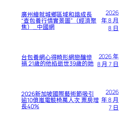
2026
廣州繪就城鄉區域和諧成長
年 8 月
“查包養行情實景圖”（經濟聚
焦）_中國網
8 日
2026 年
台包養網心得畸形網戀釀慘
禍 21歲的他掐逝世39歲的她
8 月 7 日
2026
2026新加坡國際藝術節吸引
年 8 月
逾10億嵐電競椅萬人次 票房增
長40%
7 日