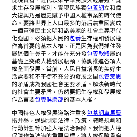
從現實看，近代以來中華民族久經磨難，謀
求生存發展權利、實現民族獨
包養網
立和偉
大復興乃是歷史賦予中國人權事業的時代使
命。要將世界上人口最多的落后農業國變成
一個富強民主文明和諧美麗的社會主義現代
化強國，必須把人民的
包養
生存權和發展權
作為首要的基本人權。正是因為我們抓住發
展這個牛鼻子，才能在充分發
包養軟體
展的
基礎上突破人權發展瓶頸，協調推進各項人
權全面發展。當前，人民日益增長的美好生
活需要和不平衡不充分的發展之間
包養意思
的矛盾成為我國社會主要矛盾。解決新時代
的社會主要矛盾，仍然要把生存權和發展權
作為首要
包養俱樂部
的基本人權。
中國特色人權發展道路注重多
包養網車馬費
措并舉，通過制定法律、政策、戰略規劃和
行動計劃等加強人權法治保障。我們把人權
保障作為法治的重要目標，將人權保障貫穿