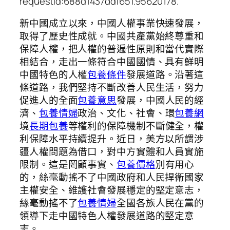
requestId:688d1437ddf651.95620178.
新中國成立以來，中國人權事業快速發展，
取得了歷史性成就。中國共產黨始終尊重和
保障人權，把人權的普遍性原則和當代實際
相結合，走出一條符合中國國情、具有鮮明
中國特色的人權
包養條件
發展道路。沿著這
條道路，我們堅持不斷改善人民生活，努力
促進人的全面
包養意思
發展，中國人民的經
濟、
包養情婦
政治、文化、社會、環
包養網
境
長期包養
等權利的保障機制不斷健全，權
利保障水平持續提升。近日，美方以所謂涉
疆人權問題為借口，對中方實體和人員實施
限制。這是罔顧事實、
包養價格
別有用心
的，絲毫動搖不了中國政府和人民捍衛國家
主權安全、維護社會發展穩定的堅定意志，
絲毫動搖不了
包養情婦
全國各族人民在黨的
領導下走中國特色人權發展道路的堅定意
志。