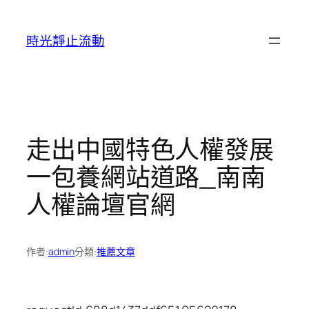
跳
至
時光靜止流動
主
要
內
容
走出中國特色人權發展
一包養網站道路_南南
人權論壇官網
作者:
admin
分類:
推薦文章