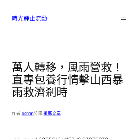
跳
至
時光靜止流動
主
要
內
容
萬人轉移，風雨營救！
直專包養行情擊山西暴
雨救濟剎時
作者:
admin
分類:
推薦文章