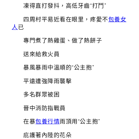
凍得直打發抖，高低牙齒“打鬥”
四周村平易近看在眼里，疼愛不
包養女
人
已
專門煮了熱雞蛋、做了熱餅子
送來給救火員
暴風暴雨中溫順的“公主抱”
平遠遭強降雨襲擊
多名群眾被困
晉中消防指戰員
在暴
包養行情
雨頂用“公主抱”
庇護著內陸的花朵