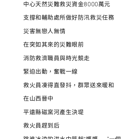
中心天然災難救災資金8000萬元
支撐和輔助處所做好防汛救災任務
災害無戀人無情
在突如其來的災難眼前
消防救濟職員與時光競走
緊迫出動，奮戰一線
救火員凍得直發抖，群眾送來暖和
在山西晉中
平遠縣磁窯河產生決堤
救火員趕到后
跳進冰涼的洪水中筑起“媽媽——”一個