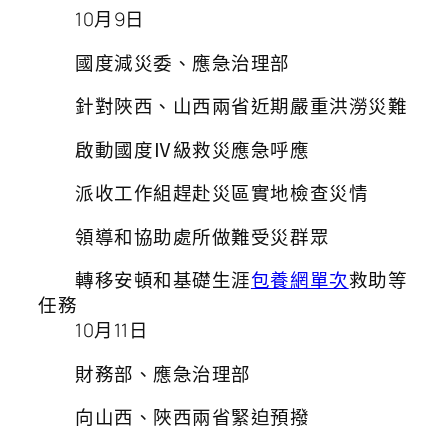
10月9日
國度減災委、應急治理部
針對陜西、山西兩省近期嚴重洪澇災難
啟動國度Ⅳ級救災應急呼應
派收工作組趕赴災區實地檢查災情
領導和協助處所做難受災群眾
轉移安頓和基礎生涯
包養網單次
救助等
任務
10月11日
財務部、應急治理部
向山西、陜西兩省緊迫預撥