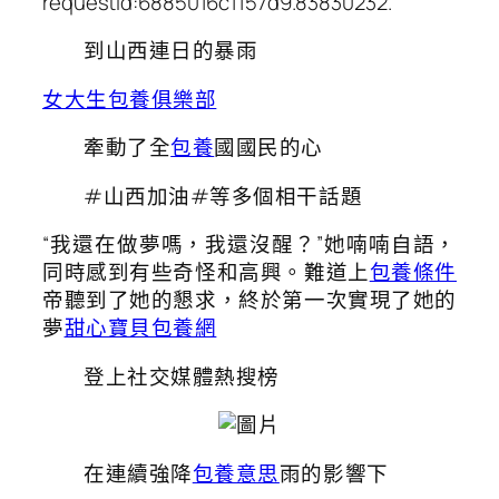
requestId:6885016c1157d9.83830232.
到山西連日的暴雨
女大生包養俱樂部
牽動了全
包養
國國民的心
#山西加油#等多個相干話題
“我還在做夢嗎，我還沒醒？”她喃喃自語，
同時感到有些奇怪和高興。難道上
包養條件
帝聽到了她的懇求，終於第一次實現了她的
夢
甜心寶貝包養網
登上社交媒體熱搜榜
在連續強降
包養意思
雨的影響下