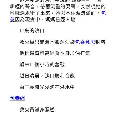
嘶啞的聲音，帶著沉重的哭聲，突然從她的
喉嚨深處衝了出來。她忍不住淚流滿面，
包
養
因為現實中，媽媽已經人墻
10米的決口
救火員只能渡水搬運沙袋
包養意思
封堵
他們還齊聲高唱為本身加油打氣
顛末10個小時的奮戰
越日清晨，決口勝利合龍
由于長時光浸泡在洪水中
包養網
救火員滿身濕透