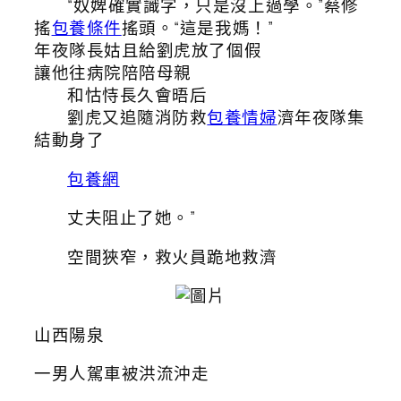
“奴婢確實識字，只是沒上過學。”蔡修
搖
包養條件
搖頭。“這是我媽！”
年夜隊長姑且給劉虎放了個假
讓他往病院陪陪母親
和怙恃長久會晤后
劉虎又追隨消防救
包養情婦
濟年夜隊集
結動身了
包養網
丈夫阻止了她。”
空間狹窄，救火員跪地救濟
山西陽泉
一男人駕車被洪流沖走