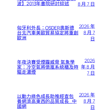
波】2013年書院研討綜述
8 月 7 日
2026 年
匈牙利外長：OSDER奧斯德
8 月 7
台北汽車美歐貿易協定將重創
歐洲
日
2026
年夜決賽受煙霾威脅 氣象學
年 8 月
家：冷空氣將億嵐系統櫃及時
驅走濃煙
7 日
2026 年
以動力綠色成長助推經查包
8 月 7
養網濟高東西的品質成長_中
國網
日