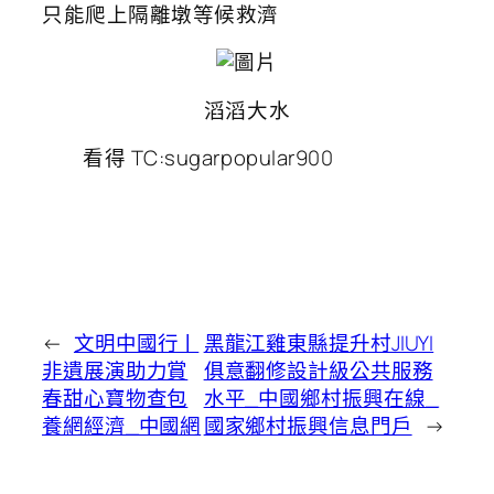
只能爬上隔離墩等候救濟
滔滔大水
看得 TC:sugarpopular900
←
文明中國行丨
黑龍江雞東縣提升村JIUYI
非遺展演助力賞
俱意翻修設計級公共服務
春甜心寶物查包
水平_中國鄉村振興在線_
養網經濟_中國網
國家鄉村振興信息門戶
→