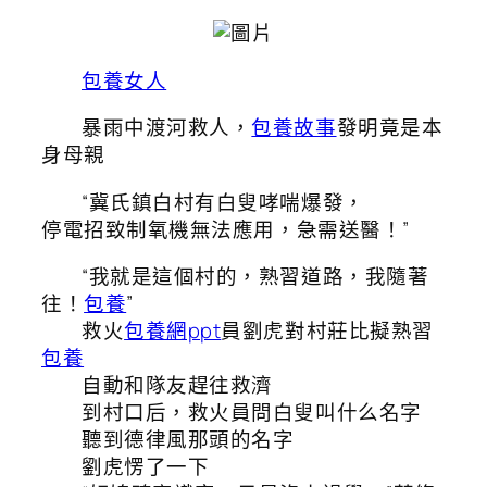
包養女人
暴雨中渡河救人，
包養故事
發明竟是本
身母親
“冀氏鎮白村有白叟哮喘爆發，
停電招致制氧機無法應用，急需送醫！”
“我就是這個村的，熟習道路，我隨著
往！
包養
”
救火
包養網ppt
員劉虎對村莊比擬熟習
包養
自動和隊友趕往救濟
到村口后，救火員問白叟叫什么名字
聽到德律風那頭的名字
劉虎愣了一下