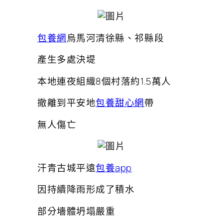
包養網
烏馬河清徐縣、祁縣段
產生多處決堤
本地連夜組織8個村落約1.5萬人
撤離到平安地
包養甜心網
帶
無人傷亡
汗青古城平遠
包養app
因持續降雨形成了積水
部分墻體坍塌嚴重