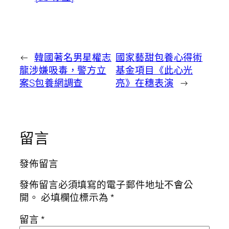
←
韓國著名男星權志
國家藝甜包養心得術
龍涉嫌吸毒，警方立
基金項目《此心光
案S包養網調查
亮》在穗表演
→
留言
發佈留言
發佈留言必須填寫的電子郵件地址不會公
開。
必填欄位標示為
*
留言
*