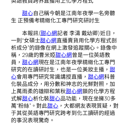
英語教員跨界直播用上化學方程式
甜心
自己稱今朝是江南年夜學一名旁聽
生 正預備考精緻化工專門研究研討生
本報訊(
甜心網
記者 李濤 戴幼卿)近日，
一則“女碩士
甜心網
直播賣貨用化學方程式剖
析成分”的錄像在網上激發追蹤關心。錄像中
稱，29歲的曹米婭
甜心網
曾是一位英語教
員，
甜心網
現在是江南年夜學精緻化工專門
研究的在讀研討生，也是一位美妝主播，
甜
心
會用專門研究常識講授直播，
甜心網
科普
化裝品成分，用分數和神志的光鮮對照，加
上萬雨柔的雄辯和葉秋
甜心網
鎖的化學方程
式解
甜心
析化裝
甜心
品功能，現在坐擁30多
萬“粉絲”。對此
甜心
，大都網友表現質疑，對
于其從英語專門研究跨考到化工讀研的經過
的事況表現驚奇。