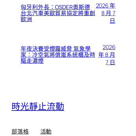
2026 年
匈牙利外長：OSDER奧斯德
8 月 7
台北汽車美歐貿易協定將重創
歐洲
日
2026
年夜決賽受煙霾威脅 氣象學
年 8 月
家：冷空氣將億嵐系統櫃及時
驅走濃煙
7 日
時光靜止流動
部落格
活動