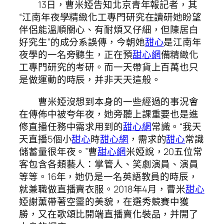
13日，曹米婭告知北京青年報記者，其
“江南年夜學精緻化工專門研究在讀研她盼望
伴侶能溫順關心、有耐煩又仔細，但陳居白
好究生”的成分系誤傳，今朝她
甜心
是江南年
夜學的一名旁聽生，正在預
甜心網
備精緻化
工專門研究的考研。而一天帶貨上百萬也只
是做運動的時辰，并非天天這般。
曹米婭沒想到本身的一些經過的事況會
在傳佈中被夸年夜，她旁聽上課重要也是進
修直播任務中需求用到的
甜心網
常識。“我天
天直播5個小
甜心
時
甜心網
，需求的
甜心
常識
儲蓄量很年夜。”曹
甜心網
米婭說，20五位常
客包含各類藝人：掌管人、笑劇演員、演員
等等。16年，她仍是一名英語教員的時辰，
就兼職做直播賣衣服。2018年4月，曹米
甜心
婭謝薰帶著空靈的美貌，在選秀競賽中獲
勝，又在歌頌比開端直播賣化裝品，并開了