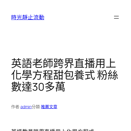
跳
至
時光靜止流動
主
要
內
容
英語老師跨界直播用上
化學方程甜包養式 粉絲
數達30多萬
作者:
admin
分類:
推薦文章