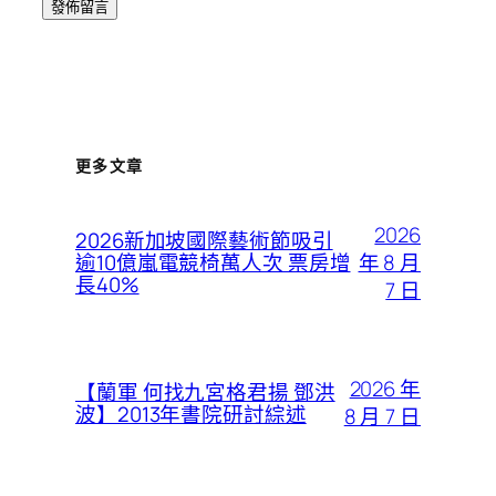
更多文章
2026
2026新加坡國際藝術節吸引
年 8 月
逾10億嵐電競椅萬人次 票房增
長40%
7 日
2026 年
【蘭軍 何找九宮格君揚 鄧洪
波】2013年書院研討綜述
8 月 7 日