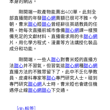
本身的網店。
剛開端一款產物能賣出400單，此刻全
部直播間的年發
甜心網
賣額已很可不雅。今
朝，曹米
甜心
婭
甜心
曾經辭往英語教員的任
務。她每次直播前城市像備
甜心網
課一樣預
備充足的文獻材料、直播需求用的卡
甜心網
片，用化學方程式、漫畫等方法講授化裝品
成分和功能。
剛開端，一些人
甜心
對曹米婭的直播方
法
甜心
并不習氣，但習氣這
甜心網
種
甜心網
直播方法的不雅眾留下了，此中不乏化學教
員、皮膚科專家等
甜心
專門研究人士。碰到
專門研究
甜心網
人士時，曹米婭也會逮住機
遇停止線
甜心網
甜心
下交通。
[db:标签]