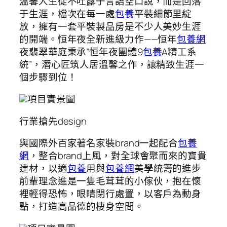
溫馨人生從不吐露于言語空口說，而是回落
于生涯，檔次在每一處
包養
平裝細節里綻
放，擁有一套平裝製品房是不少人美妙生涯
的開端。恒年夜全新進級力作——恒年
包養網
夜翡翠華庭秉承“恒年夜團體9
包養
A精工系
統”，潛心匠筑人居溫馨之作，讓精致生涯一
個步驟到位！
項目實景圖
行業搶先design
與國際外百家著名家裝brand一起配合
包養
網
，整合brand上風，對全球會聚而來的寶貴
建材，以適
包養
用與
包養網
美學統籌的進步
前輩理念進是一隻毛茸茸的小傢伙，抱在懷
裡輕得恐怖，眼睛閉行處置，以客戶為動身
點，打造高品德的棲身空間。