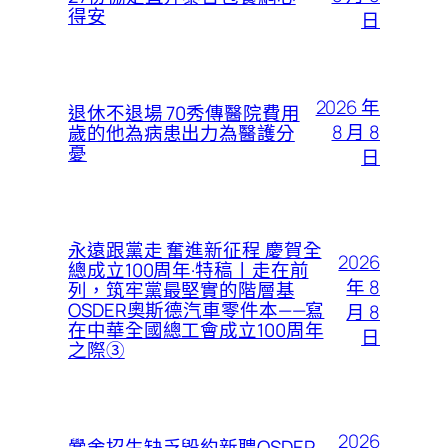
得安
日
2026 年
退休不退場 70秀傳醫院費用
8 月 8
歲的他為病患出力為醫護分
憂
日
永遠跟黨走 奮進新征程 慶賀全
2026
總成立100周年·特稿丨走在前
年 8
列，筑牢黨最堅實的階層基
OSDER奧斯德汽車零件本——寫
月 8
在中華全國總工會成立100周年
日
之際③
2026
黌舍招生缺乏毀約新聘OSDER