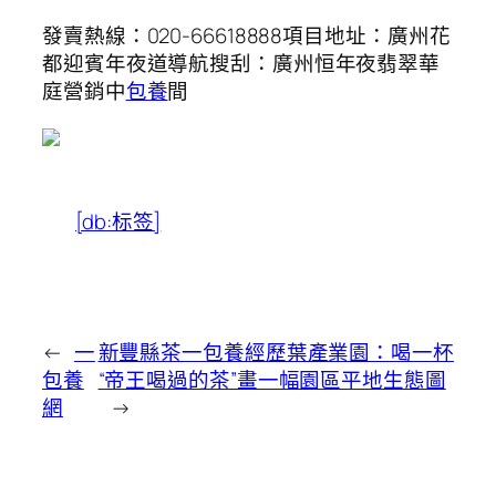
發賣熱線：020-66618888項目地址：廣州花
都迎賓年夜道導航搜刮：廣州恒年夜翡翠華
庭營銷中
包養
間
[db:标签]
←
一
新豐縣茶一包養經歷葉產業園：喝一杯
包養
“帝王喝過的茶”畫一幅園區平地生態圖
網
→