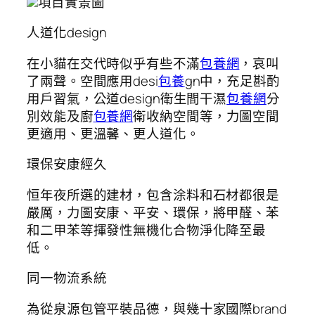
項目實景圖
人道化design
在小貓在交代時似乎有些不滿
包養網
，哀叫
了兩聲。空間應用desi
包養
gn中，充足斟酌
用戶習氣，公道design衛生間干濕
包養網
分
別效能及廚
包養網
衛收納空間等，力圖空間
更適用、更溫馨、更人道化。
環保安康經久
恒年夜所選的建材，包含涂料和石材都很是
嚴厲，力圖安康、平安、環保，將甲醛、苯
和二甲苯等揮發性無機化合物淨化降至最
低。
同一物流系統
為從泉源包管平裝品德，與幾十家國際brand