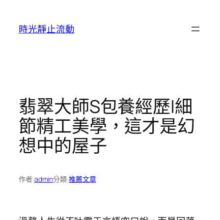
跳
至
時光靜止流動
主
要
內
容
翡翠大師S包養經歷|細
節精工美學，這才是幻
想中的屋子
作者:
admin
分類:
推薦文章