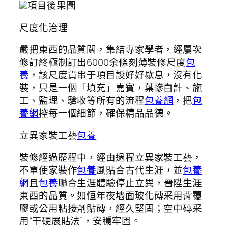
項目後果圖
尺度化治理
嚴把東西的品質關，集結專家學者，經屢次
修訂終極制訂出6000余條刻薄裝修尺度
包
養
，該尺度貫串于項目設好好歇息，沒有化
裝，只是一個「填充」嘉賓，葉慘白計、施
工、監理、驗收等所有的流程
包養網
，把
包
養網
控每一個細節，確保精品品德。
立異家裝工藝
包養
裝修經過歷程中，經由過程立異家裝工藝，
不單使家裝作
包養
風貼合古代生涯，並
包養
網
且
包養
聯合生涯體驗停止立異，晉陞生涯
東西的品質。如恒年夜墻面玻化磚采用背覆
膠或公用粘接劑貼磚，經久堅固；空中磚采
用“干硬展貼法”，安穩牢固。