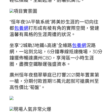
輕松操縱、主動起落、耐曬抗腐化。
項目實景圖
“恒年夜9A平裝系統”將美妙生涯的一切向往
都
包養網
打形成有棱有角的實際空間，營建
溫馨有風格的生涯周遭的狀況。
坐享“2城軌3地鐵4高速”全維路
包養網
況路
網，一站到北站，6分鐘專線抵達機場，30分
鐘擺佈暢達廣州CBD，享灣區一小時生涯
圈，盡攬空鐵聯運強盛資本。
廣州恒年夜翡翠華庭已打響2021開年置業第
一槍，分期付款首期15萬元起就可搶廣州至
高性價比“筍盤”。
現場人氣非常火爆