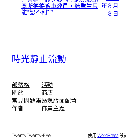
年 8 月
奧斯德德系車教員，結業生只
能“認不利”？
8 日
時光靜止流動
部落格
活動
關於
商店
常見問題集
區塊版面配置
作者
佈景主題
Twenty Twenty-Five
使用
WordPress
設計