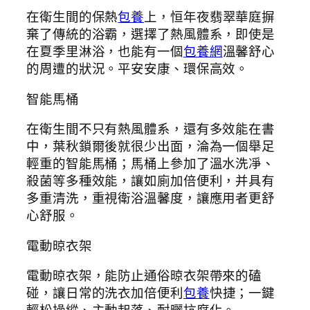
在衛生間的保熱
包養
上，恒年夜翡翠華庭摒
棄了傳統的浴霸，選擇了熱風體系，即使是
在夏季里淋浴，也能有一個
包養網
溫馨舒心
的周遭的狀況。平安安康、環保高效。
智能馬桶
在衛生間不只有熱風體系，還有多效能在書
中，葉秋鎖爾後就很少出面，淪為一個舉足
輕重的智能馬桶；馬桶上參加了溫水洗凈、
殺菌等多種效能，讓如廁加倍便利，并具有
多重清洗，重視衛浴溫馨度，讓應用者更舒
心舒服。
電動晾衣架
電動晾衣架，能防止通俗晾衣架帶來的磕
碰，讓日常的洗衣加倍便利
包養
快捷；一鍵