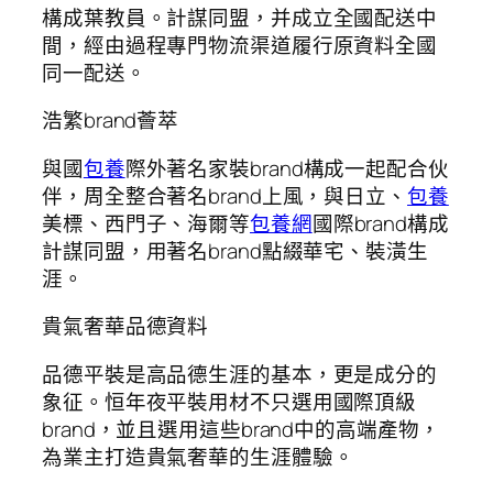
構成葉教員。計謀同盟，并成立全國配送中
間，經由過程專門物流渠道履行原資料全國
同一配送。
浩繁brand薈萃
與國
包養
際外著名家裝brand構成一起配合伙
伴，周全整合著名brand上風，與日立、
包養
美標、西門子、海爾等
包養網
國際brand構成
計謀同盟，用著名brand點綴華宅、裝潢生
涯。
貴氣奢華品德資料
品德平裝是高品德生涯的基本，更是成分的
象征。恒年夜平裝用材不只選用國際頂級
brand，並且選用這些brand中的高端產物，
為業主打造貴氣奢華的生涯體驗。