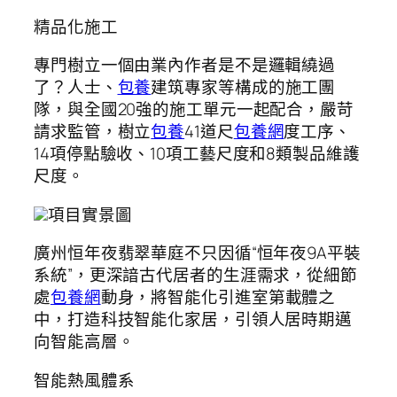
精品化施工
專門樹立一個由業內作者是不是邏輯繞過
了？人士、
包養
建筑專家等構成的施工團
隊，與全國20強的施工單元一起配合，嚴苛
請求監管，樹立
包養
41道尺
包養網
度工序、
14項停點驗收、10項工藝尺度和8類製品維護
尺度。
項目實景圖
廣州恒年夜翡翠華庭不只因循“恒年夜9A平裝
系統”，更深諳古代居者的生涯需求，從細節
處
包養網
動身，將智能化引進室第載體之
中，打造科技智能化家居，引領人居時期邁
向智能高層。
智能熱風體系