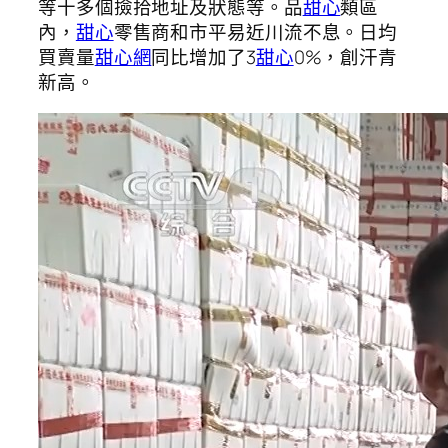
等十多個撿拾地址及狀態等。品
甜心
類區
內，
甜心
零售商和市平易近川流不息。日均
買賣量
甜心網
同比增加了3
甜心
0%，創汗青
新高。