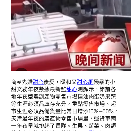
商#先婚
甜心
後愛，暖和又
甜心網
殘暴的小
甜文務年夜數據最新監
甜心
測顯示，節前各
地年夜型農副產物零售市場糧油肉蛋奶果蔬
等生涯必須品庫存充分，重點零售市場、超
市生涯必須品備貨量比常日增添10%—30%。
天津最年夜的農產物零售市場里，運貨車輛
一年夜早就排起了長隊。生果、蔬菜、肉類