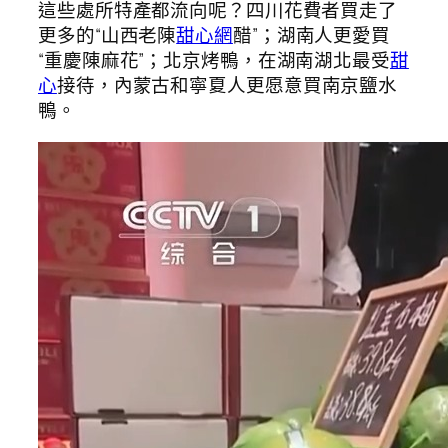
這些處所特產都流向呢？四川花費者買走了
更多的“山西老陳
甜心網
醋”；湖南人更愛買
“重慶陳麻花”；北京烤鴨，在湖南湖北最受
甜
心
接待，內蒙古和寧夏人更愿意買南京鹽水
鴨。