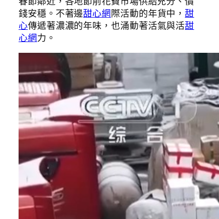
春節鄰近，各地節前花費市場供給充分、價
錢安穩。不著邊
甜心網
際活動的年貨中，
甜
心
傳遞著濃濃的年味，也涌動著活氣與活
甜
心網
力。