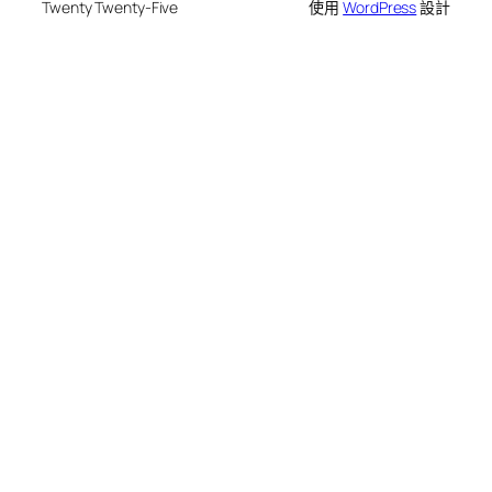
Twenty Twenty-Five
使用
WordPress
設計