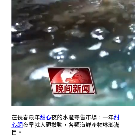
在長春最年
甜心
夜的水產零售市場，一年
甜
心網
夜早就人頭攢動，各類海鮮產物琳瑯滿
目。