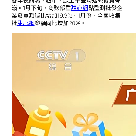
各年夜商場、超市、線上平臺均迎來發賣岑
嶺。1月下旬，商務部重
甜心網
點監測批發企
業發賣額環比增加19.9%。1月份，全國收集
批
甜心網
發額同比增加20%。