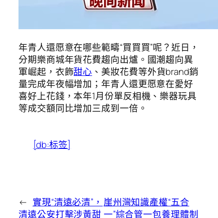
年青人還愿意在哪些範疇“買買買”呢？近日，
分期樂商城年貨花費趨向出爐。國潮趨向異
軍崛起，衣飾
甜心
、美妝花費等外貨brand銷
量完成年夜幅增加；年青人還更愿意在愛好
喜好上花錢，本年1月份單反相機、樂器玩具
等成交額同比增加三成到一倍。
[db:标签]
←
實現“清遠必清”，
崖州灣知識產權“五合
清遠公安打擊涉黃甜
一”綜合管一包養理體制