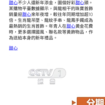
甜心
不少人還新年添金，圖個好彩
甜心
頭。
某購物平臺數據顯示，與龍相干的珠寶首飾
銷量迎
甜心
來年夜增，較往年同期增加超10
倍。生肖龍吊墜、龍紋手串、龍鳳手鐲成為
最熱銷的生肖首飾。年青人在
甜心
黃金花費
時，更多選擇國風、聯名款等黃飾物品，作
為送給本身的新年禮品。
甜心