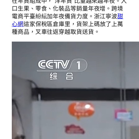
在年貨組成中，“洋年貨”比重越來越年夜。入
口生果、零食、化裝品等銷量年夜增。跨境
電商平臺紛紜加年夜備貨力度。浙江寧波
甜
心網
這家保稅區倉庫里，貨架上碼放了上萬
種商品，叉車往返穿越取貨送貨。