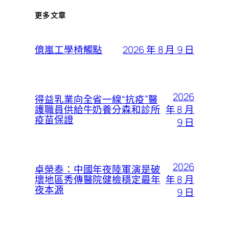
更多文章
2026 年 8 月 9 日
億嵐工學椅觸點
2026
得益乳業向全省一線“抗疫”醫
年 8 月
護職員供給牛奶養分森和診所
疫苗保證
9 日
2026
卓榮泰：中國年夜陸軍演是破
年 8 月
壞地區秀傳醫院健檢穩定最年
夜本源
9 日