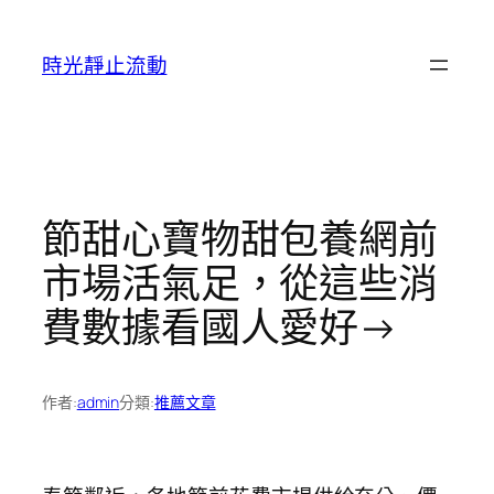
跳
至
時光靜止流動
主
要
內
容
節甜心寶物甜包養網前
市場活氣足，從這些消
費數據看國人愛好→
作者:
admin
分類:
推薦文章