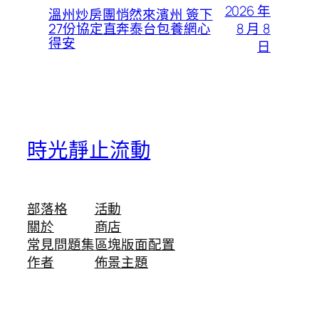
2026 年
溫州炒房團悄然來濱州 簽下
8 月 8
27份協定直奔泰台包養網心
得安
日
時光靜止流動
部落格
活動
關於
商店
常見問題集
區塊版面配置
作者
佈景主題