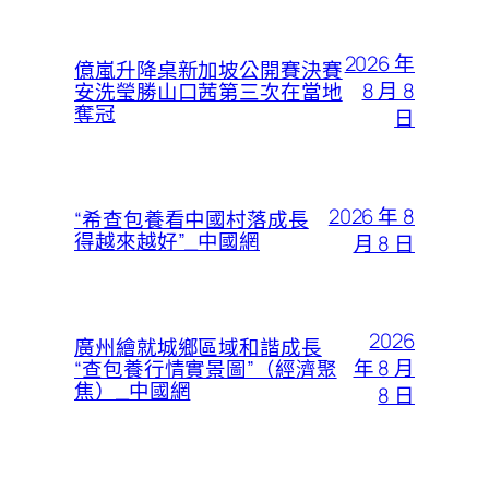
2026 年
億嵐升降桌新加坡公開賽決賽
8 月 8
安洗瑩勝山口茜第三次在當地
奪冠
日
2026 年 8
“希查包養看中國村落成長
得越來越好”_中國網
月 8 日
2026
廣州繪就城鄉區域和諧成長
年 8 月
“查包養行情實景圖”（經濟聚
焦）_中國網
8 日