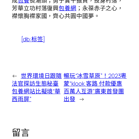
成
包養
長潮頭；勇于實干擔負，投身村落，
芳華立功村落復興
包養網
；永葆赤子之心，
襟懷胸襟家國，齊心共圓中國夢。
[db:标签]
←
世界環境日跟隨
暢玩“冰雪草原”！2023粵
法官探訪生態秘臺
蒙“klook 客路 付款優惠
包養網站比擬境“華
百萬人互游”廣東首發團
西雨屏”
出發
→
留言