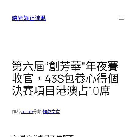
跳
至
時光靜止流動
主
要
內
容
第六屆“創芳華”年夜賽
收官，43S包養心得個
決賽項目港澳占10席
作者:
admin
分類:
推薦文章