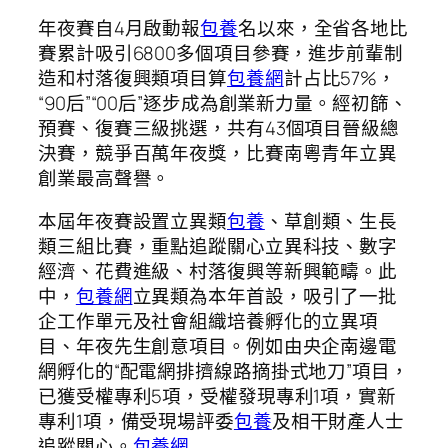
年夜賽自4月啟動報
包養
名以來，全省各地比
賽累計吸引6800多個項目參賽，進步前輩制
造和村落復興類項目算
包養網
計占比57%，
“90后”“00后”逐步成為創業新力量。經初篩、
預賽、復賽三級挑選，共有43個項目晉級總
決賽，競爭百萬年夜獎，比賽南粵青年立異
創業最高聲譽。
本屆年夜賽設置立異類
包養
、草創類、生長
類三組比賽，重點追蹤關心立異科技、數字
經濟、花費進級、村落復興等新興範疇。此
中，
包養網
立異類為本年首設，吸引了一批
企工作單元及社會組織培養孵化的立異項
目、年夜先生創意項目。例如由央企南邊電
網孵化的“配電網排擠線路摘掛式地刀”項目，
已獲受權專利5項，受權發現專利1項，實新
專利1項，備受現場評委
包養
及相干財產人士
追蹤關心。
包養網