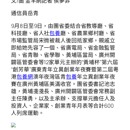
文/圖 金羊網記者 侯夢菲
通信員岳青
9月8日至9日，由團省委結合省教導廳、省
科技廳、省人社
包養
廳、省農業鄉村廳、省
市場監管局宋微被裁人後回抵家鄉，親戚立
即給她先容了一個、省廣電局、省金融監管
局、省青聯、省學聯、黃埔區當局、廣州開
闢區管委會等12家單元主辦的“黃埔杯”第六屆
“創芳華”廣東青年立異創業年夜賽暨第二屆粵
港
包養網
澳年夜灣區青
包養
年立異創業年夜
賽在廣州黃埔區美滿收官。團省委書記池志
雄，黃埔戔戔長、廣州開闢區管委會常務副
主任陳勇，以及主承辦、支撐單元擔任人及
投資人、企業家、創業青年月表等合計600
人列席運動。