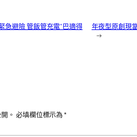
急避險 管飯管充電“巴適得
年夜型原創現
→
公開。
必填欄位標示為
*