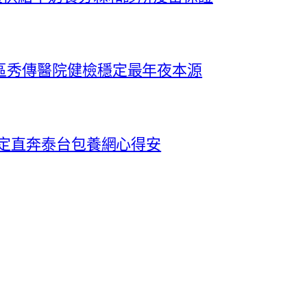
區秀傳醫院健檢穩定最年夜本源
協定直奔泰台包養網心得安