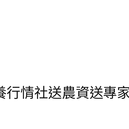
養行情社送農資送專家