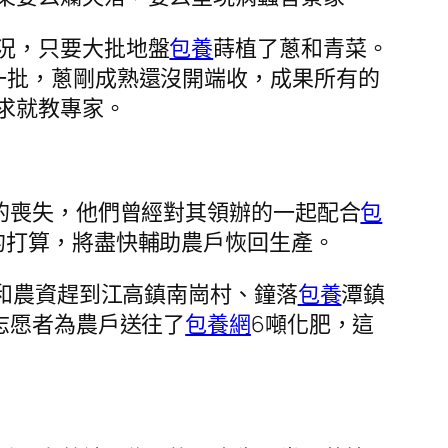
況，只要大批地盤
包養
蒔植了蔥和青菜。
一批，蔥剛成熟還沒開端收，成果所有的
求就教專家。
平的喪失，他們曾經對其領辦的一起配合
包
的打算，將盡快輔助農戶恢回生產。
家和農資趕到江高鎮南崗村、鐘落
包養
潭鎮
志愿者為農戶送往了
包養網
6噸化肥，這