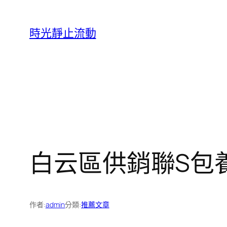
跳
至
時光靜止流動
主
要
內
容
白云區供銷聯S包
作者:
admin
分類:
推薦文章