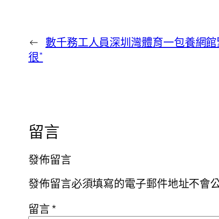
←
數千務工人員深圳灣體育一包養網館緊
很”
留言
發佈留言
發佈留言必須填寫的電子郵件地址不會
留言
*