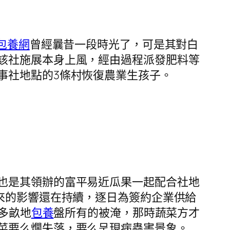
包養網
曾經曩昔一段時光了，可是其對白
該社施展本身上風，經由過程派發肥料等
事社地點的3條村恢復農業生孩子。
也是其領辦的富平易近瓜果一起配合社地
來的影響還在持續，逐日為簽約企業供給
多畝地
包養
盤所有的被淹，那時蔬菜方才
菜要么爛失落，要么呈現病蟲害景象。