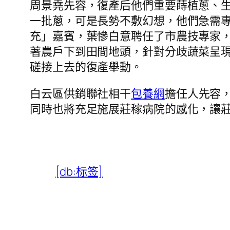
周景堯先容，復產后他們重要蒔植蔥、
一批蔥，可是長勢不敷幻想，他們急需
充」嘉賓，葉慘白意聘任了市農技專家
著農戶下到田間地頭，針對分歧蔬菜呈
磋接上去的復產舉動。
白云區供銷聯社相干
包養網
擔任人先容
同時也將充足施展莊稼病院的感化，讓
[db:标签]