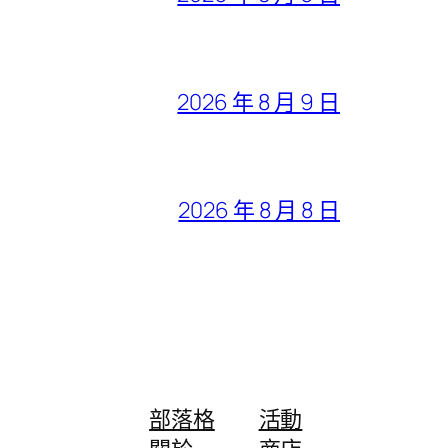
2026 年 8 月 9 日
2026 年 8 月 8 日
部落格
活動