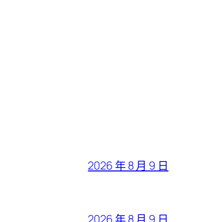
2026 年 8 月 9 日
2026 年 8 月 9 日