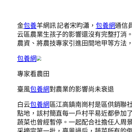
金
包養
羊網訊 記者宋昀瀟，
包養網
通信
云區農業生孩子的影響還沒有完整打消
農資、將農技專家引進田間地甲等方法
包養網
專家看農田
臺風
包養網
對農業的影響尚未衰退
白云
包養網
區江高鎮南崗村是區供銷聯
點地，該村簡直每一戶村平易近都參加了
蔬菜也曾經暫停。一起配合社擔任人周景堯
采摘完第一批，臺風過后，蔬菜所有的