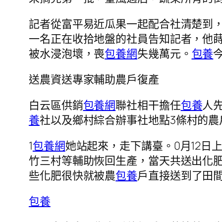
記者從富平易近瓜果一起配合社清楚到
一名正在收拾地盤的社員告知記者，他
被水浸泡壞，喪
包養網
失幾萬元。
包養
送農資送專家輔助農戶復產
白云區供銷
包養網
聯社相干擔任
包養
人
養
社以及鄉村綜合辦事社地點3條村的
1
包養網
她站起來，走下講臺。0月12
竹三村等輔助恢回生產，當天共送出化肥
些化肥很快就被農
包養
戶直接送到了田
包養