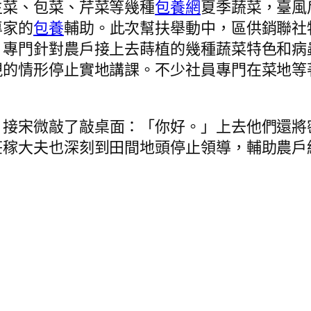
生菜、包菜、芹菜等幾種
包養網
夏季蔬菜，臺風
專家的
包養
輔助。此次幫扶舉動中，區供銷聯社
，專門針對農戶接上去蒔植的幾種蔬菜特色和病
現的情形停止實地講課。不少社員專門在菜地等
，接宋微敲了敲桌面：「你好。」上去他們還將
莊稼大夫也深刻到田間地頭停止領導，輔助農戶