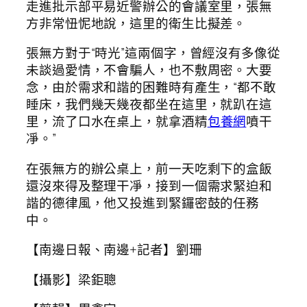
走進批示部平易近警辦公的會議室里，張無
方非常忸怩地說，這里的衛生比擬差。
張無方對于“時光”這兩個字，曾經沒有多像從
未談過愛情，不會騙人，也不敷周密。大要
念，由於需求和諧的困難時有產生，“都不敢
睡床，我們幾天幾夜都坐在這里，就趴在這
里，流了口水在桌上，就拿酒精
包養網
噴干
凈。”
在張無方的辦公桌上，前一天吃剩下的盒飯
還沒來得及整理干凈，接到一個需求緊迫和
諧的德律風，他又投進到緊鑼密鼓的任務
中。
【南邊日報、南邊+記者】劉珊
【攝影】梁鉅聰