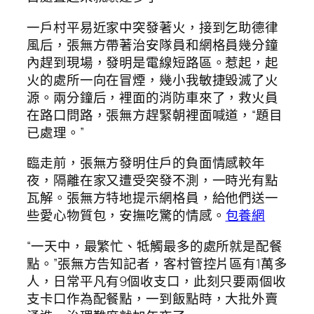
一戶村平易近家中突發著火，接到乞助德律
風后，張無方帶著治安隊員和網格員幾分鐘
內趕到現場，發明是電線短路區。惹起，起
火的處所一向在冒煙，幾小我敏捷毀滅了火
源。兩分鐘后，裡面的消防車來了，救火員
在路口問路，張無方趕緊朝裡面喊道，“題目
已處理。”
臨走前，張無方發明住戶的負面情感較年
夜，隔離在家又遭受突發不測，一時光有點
瓦解。張無方特地提示網格員，給他們送一
些愛心物質包，安撫吃驚的情感。
包養網
“一天中，最繁忙、牴觸最多的處所就是配餐
點。”張無方告知記者，客村管控片區有1萬多
人，日常平凡有9個收支口，此刻只要兩個收
支卡口作為配餐點，一到飯點時，大批外賣