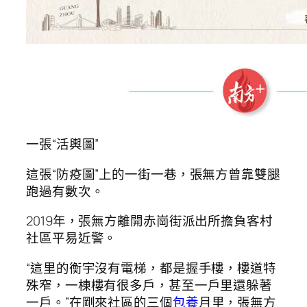
一張“活輿圖”
這張“防疫圖”上的一街一巷，張無方曾靠雙腿
跑過有數次。
2019年，張無方離開赤崗街派出所擔負客村
社區平易近警。
“這里的衡宇沒有電梯，都是握手樓，樓道特
殊窄，一棟樓有很多戶，甚至一戶里還躲著
一戶。”在剛來社區的三個
包養
月里，張無方