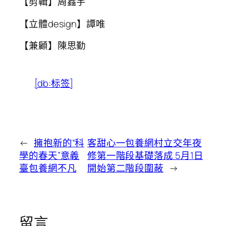
【剪輯】周鑫宇
【立體design】譚唯
【兼顧】陳思勤
[db:标签]
←
擁抱新的“科
客甜心一包養網村立交年夜
學的春天”意義
修第一階段基礎落成 5月1日
臺包養網不凡
開始第二階段圍蔽
→
留言