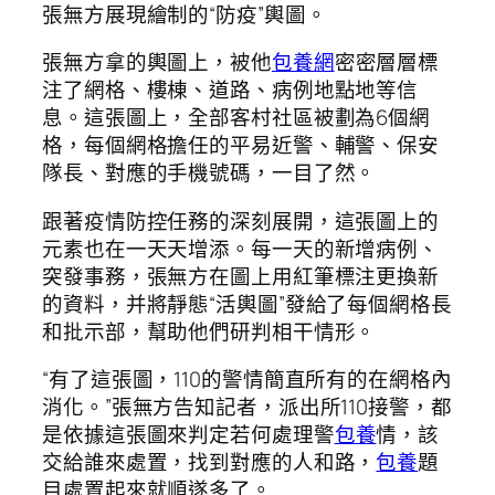
張無方展現繪制的“防疫”輿圖。
張無方拿的輿圖上，被他
包養網
密密層層標
注了網格、樓棟、道路、病例地點地等信
息。這張圖上，全部客村社區被劃為6個網
格，每個網格擔任的平易近警、輔警、保安
隊長、對應的手機號碼，一目了然。
跟著疫情防控任務的深刻展開，這張圖上的
元素也在一天天增添。每一天的新增病例、
突發事務，張無方在圖上用紅筆標注更換新
的資料，并將靜態“活輿圖”發給了每個網格長
和批示部，幫助他們研判相干情形。
“有了這張圖，110的警情簡直所有的在網格內
消化。”張無方告知記者，派出所110接警，都
是依據這張圖來判定若何處理警
包養
情，該
交給誰來處置，找到對應的人和路，
包養
題
目處置起來就順遂多了。