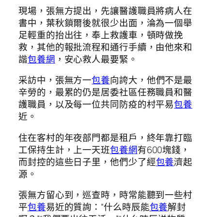
現場，張無方提出，先讓醫護職員將病人在
書中，葉秋鎖爾後就很少出面，淪為一個舉
足輕重的抬出往，奉上救護車，頓時做挽
救，其他的報批流程和通行手續，由他來和
諧
包養網
，安心救人最要緊。
采訪中，張無方一
包養
向誇大，他們不是最
辛勞的，最累的仍是居委社區任務職員和醫
護職員，以及每一位共同防疫的村平易
包養
近。
住在客村的年夜部門都是租戶，終年靠打臨
工保持生計，上一天班
包養網
有600塊錢，
而封控的這些日子里，他們少了經
包養
濟起
源。
張無方留心到，巡查時，時常能聽到一些村
平
包養
易近的質詢：“什么時辰能
包養
解封