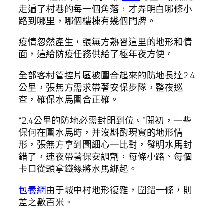
走遍了村巷的每一個角落，才弄明白哪條小
路到哪里，哪個樓棟有幾個門牌。
疫情忽然產生，張無方熟習這里的地形和情
面，這給防疫任務供給了極年夜方便。
全部客村管控片區被圍合起來的防地長達2.4
公里，張無方需求帶著安保步隊，整夜巡
查，確保水馬圍合正確。
“2.4公里的防地必需封閉到位。”開初，一些
保何在圍水馬時，并沒斟酌現實的地形情
形，張無方拿到圖細心一比對，發明水馬封
錯了，連夜帶著保安調劑，每條小路、每個
卡口從頭拿鐵絲將水馬綁起。
包養網
由于城中村地形復雜，圍錯一條，則
差之數百米。