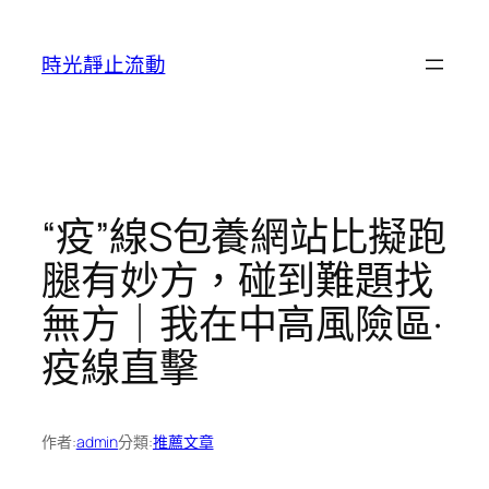
跳
至
時光靜止流動
主
要
內
容
“疫”線S包養網站比擬跑
腿有妙方，碰到難題找
無方｜我在中高風險區·
疫線直擊
作者:
admin
分類:
推薦文章