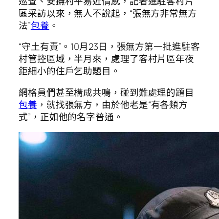
巡查、安撫村平易近情感，記者進駐客村片
區采訪以來，無人不說起，“張無方非常無方
法”
包養
。
“守土有責”。10月23日，張無方第一批進駐客
村管控區域，半月來，處理了客村片區年夜
鉅細小的住戶乞助題目。
網格員們甚至構成共鳴，碰到難處理的題目
包養
，就找張無方，由於他老是“有各類方
式”，正如他的名字普通。