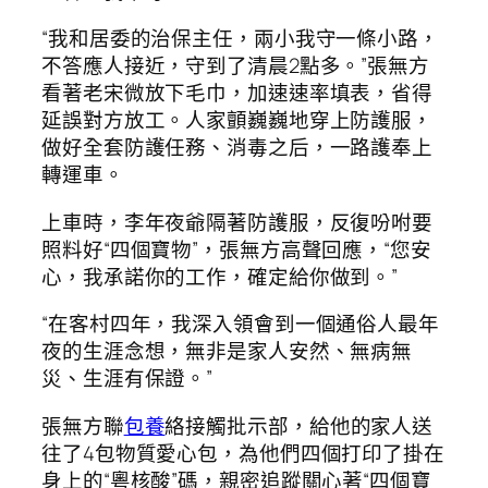
“我和居委的治保主任，兩小我守一條小路，
不答應人接近，守到了清晨2點多。”張無方
看著老宋微放下毛巾，加速速率填表，省得
延誤對方放工。人家顫巍巍地穿上防護服，
做好全套防護任務、消毒之后，一路護奉上
轉運車。
上車時，李年夜爺隔著防護服，反復吩咐要
照料好“四個寶物”，張無方高聲回應，“您安
心，我承諾你的工作，確定給你做到。”
“在客村四年，我深入領會到一個通俗人最年
夜的生涯念想，無非是家人安然、無病無
災、生涯有保證。”
張無方聯
包養
絡接觸批示部，給他的家人送
往了4包物質愛心包，為他們四個打印了掛在
身上的“粵核酸”碼，親密追蹤關心著“四個寶