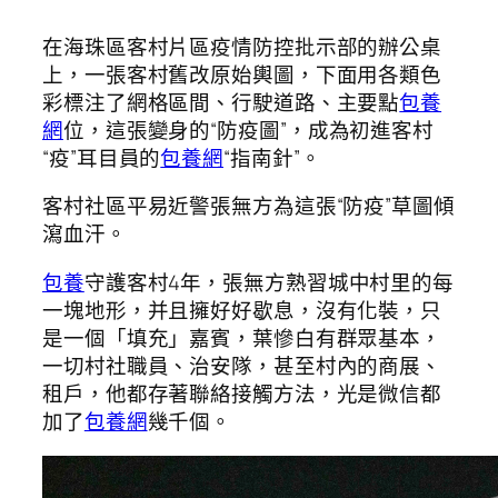
在海珠區客村片區疫情防控批示部的辦公桌
上，一張客村舊改原始輿圖，下面用各類色
彩標注了網格區間、行駛道路、主要點
包養
網
位，這張變身的“防疫圖”，成為初進客村
“疫”耳目員的
包養網
“指南針”。
客村社區平易近警張無方為這張“防疫”草圖傾
瀉血汗。
包養
守護客村4年，張無方熟習城中村里的每
一塊地形，并且擁好好歇息，沒有化裝，只
是一個「填充」嘉賓，葉慘白有群眾基本，
一切村社職員、治安隊，甚至村內的商展、
租戶，他都存著聯絡接觸方法，光是微信都
加了
包養網
幾千個。