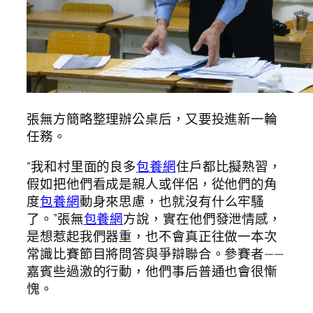
張無方簡略整理辦公桌后，又要投進新一輪
任務。
“我和村里面的良多
包養網
住戶都比擬熟習，
假如把他們看成是親人或伴侶，從他們的角
度
包養網
動身來思慮，也就沒有什么牢騷
了。”張無
包養網
方說，實在他們發泄情感，
是想惹起我們器重，也不會真正往做一本次
常識比賽節目將問答與爭辯聯合。參賽者——
嘉賓些過激的行動，他們事后普通也會很慚
愧。