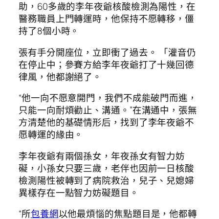
助，60多歲的李年夜爺核酸檢測為陽性，在
醫務職員上門轉運時，他保持不愿轉移，僵
持了8個小時。
張有手分開座位，立即衝了過去。 「灌音仍
在停止中；參賽方給李年夜爺打了十幾回德
律風，他都謝絕了。
“他一向不愿意開門，我們不成能破門而進，
只能一向耐煩勸止、溝通。”在溝通中，張無
方清楚他的基礎情形后，找到了李年夜爺不
愿轉運的緣由。
李年夜爺有兩個孫女，年夜孫女有智力妨
礙，小孫女只要三歲，老伴也因前一日核酸
檢測陽性被轉到了病院救治，兒子、兒媳婦
異樣存在一點智力妨礙題目。
“所
包養網
以他最煩惱的焦點題目是，他都轉