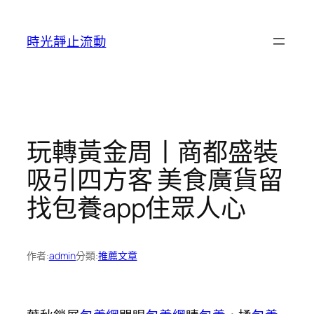
跳
至
時光靜止流動
主
要
內
容
玩轉黃金周丨商都盛裝
吸引四方客 美食廣貨留
找包養app住眾人心
作者:
admin
分類:
推薦文章