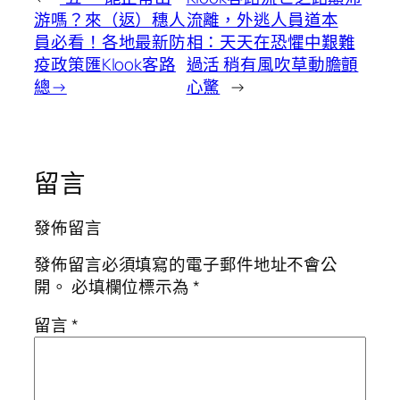
游嗎？來（返）穗人
流離，外逃人員道本
員必看！各地最新防
相：天天在恐懼中艱難
疫政策匯Klook客路
過活 稍有風吹草動膽顫
總→
心驚
→
留言
發佈留言
發佈留言必須填寫的電子郵件地址不會公
開。
必填欄位標示為
*
留言
*