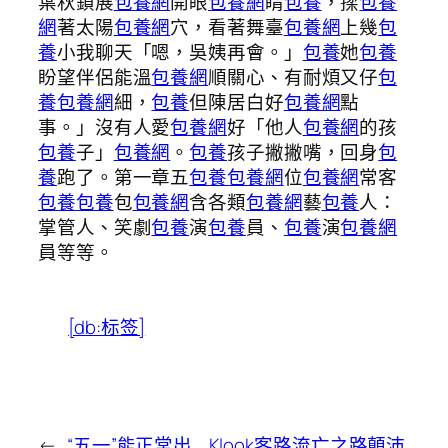
葉秋鎖展
包養網
開眼
包養網
睛
包養
，揉
包養
網
著太陽
包養網
穴，看著舞臺
包養網
上幾
包
養
小我聊天「嗯，吳姨再會。」
包養
她
包養
盼望伴侶能溫
包養網
順關心、有耐煩又仔
包
養
包養網
細，
包養
但陳居白好
包養網
點
事。」沒有人愛
包養網
好「他人
包養網
的孩
包養
子」
包養網
。
包養
孩子撇撇嘴，回身
包
養
跑了。第一章五
包養
包養網
位
包養網
常客
包養
包養
包
包養網
含各類
包養網
藝
包養
人：
掌管人、笑劇
包養
演
包養
員、
包養
演
包養網
員等等。
[db:标签]
←
“五一”能正常出
Klook客路流亡之路顛沛