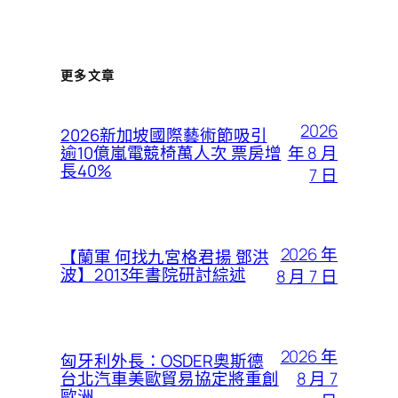
更多文章
2026
2026新加坡國際藝術節吸引
年 8 月
逾10億嵐電競椅萬人次 票房增
長40%
7 日
2026 年
【蘭軍 何找九宮格君揚 鄧洪
波】2013年書院研討綜述
8 月 7 日
2026 年
匈牙利外長：OSDER奧斯德
8 月 7
台北汽車美歐貿易協定將重創
歐洲