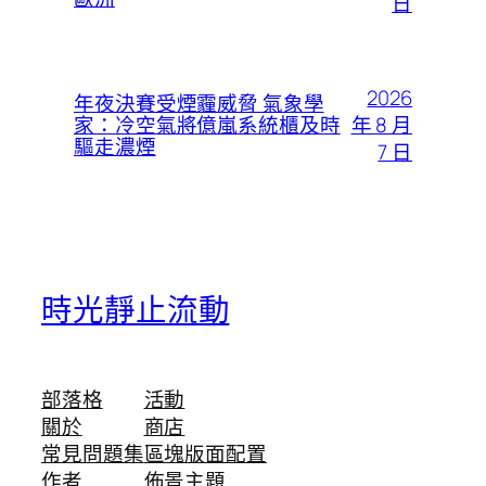
日
2026
年夜決賽受煙霾威脅 氣象學
年 8 月
家：冷空氣將億嵐系統櫃及時
驅走濃煙
7 日
時光靜止流動
部落格
活動
關於
商店
常見問題集
區塊版面配置
作者
佈景主題