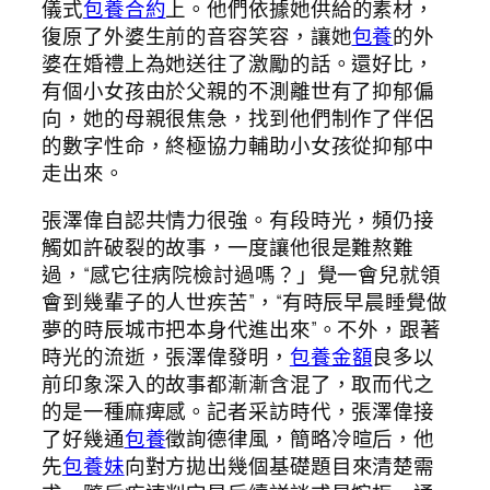
儀式
包養合約
上。他們依據她供給的素材，
復原了外婆生前的音容笑容，讓她
包養
的外
婆在婚禮上為她送往了激勵的話。還好比，
有個小女孩由於父親的不測離世有了抑郁偏
向，她的母親很焦急，找到他們制作了伴侶
的數字性命，終極協力輔助小女孩從抑郁中
走出來。
張澤偉自認共情力很強。有段時光，頻仍接
觸如許破裂的故事，一度讓他很是難熬難
過，“感它往病院檢討過嗎？」覺一會兒就領
會到幾輩子的人世疾苦”，“有時辰早晨睡覺做
夢的時辰城市把本身代進出來”。不外，跟著
時光的流逝，張澤偉發明，
包養金額
良多以
前印象深入的故事都漸漸含混了，取而代之
的是一種麻痺感。記者采訪時代，張澤偉接
了好幾通
包養
徵詢德律風，簡略冷暄后，他
先
包養妹
向對方拋出幾個基礎題目來清楚需