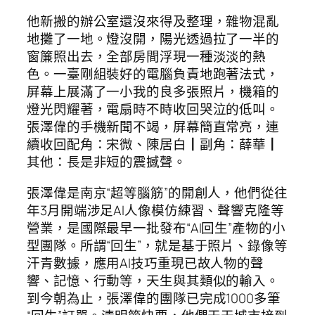
他新搬的辦公室還沒來得及整理，雜物混亂
地攤了一地。燈沒開，陽光透過拉了一半的
窗簾照出去，全部房間浮現一種淡淡的熱
色。一臺剛組裝好的電腦負責地跑著法式，
屏幕上展滿了一小我的良多張照片，機箱的
燈光閃耀著，電扇時不時收回哭泣的低叫。
張澤偉的手機新聞不竭，屏幕簡直常亮，連
續收回配角：宋微、陳居白┃副角：薛華┃
其他：長是非短的震撼聲。
張澤偉是南京“超等腦筋”的開創人，他們從往
年3月開端涉足AI人像模仿練習、聲響克隆等
營業，是國際最早一批發布“AI回生”產物的小
型團隊。所謂“回生”，就是基于照片、錄像等
汗青數據，應用AI技巧重現已故人物的聲
響、記憶、行動等，天生與其類似的輸入。
到今朝為止，張澤偉的團隊已完成1000多筆