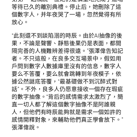
等待已久的離別典禮。停止后，她刪除了這
個數字人，并年夜哭了一場，忽然覺得有所
放心。
“此刻還不到談陷溺的時辰。由於AI抽像的後
果，不論是聲響、靜態後果仍是表面，都間
隔完善的人機難辨差得很遠。”張澤偉告知記
者。不只這般，在良多交互場景中，假如用
戶問到數字人數據庫里沒有的信息，數字人
要么不答覆，要么就會跳轉到年夜模子，依
據公然謎底答覆，“最基礎做不到沉醉式對
話”。不外，良多人仍愿意接收一個存在瑕疵
的數字抽像。“背后的感情需求太激烈了，簡
直一切人都了解這個數字抽像不是阿誰親
人，但他們有時辰能夠就是需求一個如許的
感情開釋對象，來輔助他們真正學會放下。”
張澤偉說。