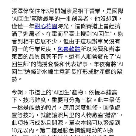
張澤偉從往年3月開端涉足相干營業，是國際
“AI回生”範疇最早的一批創業者。他沒想到，
僅僅一年
甜心花園
時光，這條賽道上曾經擠
滿了進局者。在電商平臺上搜刮“AI回生”，能
看到相干店展不少，但由于這項辦事尚沒有
同一的行業尺度，
包養軟體
所以免費和辦事
東西的品質良莠不齊。還有人順勢發布了“AI
回生師”的講授套餐和代表辦事，年夜有將“AI
回生”這條流水線生意延長打形成財產鏈的架
勢。
今朝，市道上的“AI回生”產物，依據本錢高
下、技巧難度，重要可分為三檔。此中最低
一檔是能動的照片，應用深度進修、圖像處
置等技巧，就能讓照片里的人物啟齒“措辭”，
此項技巧成熟且開源，單次本錢可以緊縮到
10元以內。第二檔是臉色捕獲驅動的AI換