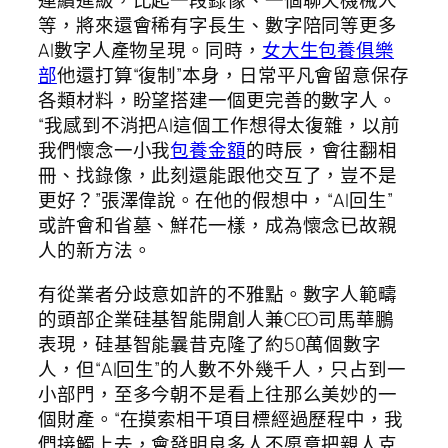
連續進級，比起一段錄像、一個聊天機械人
等，將來還會稀有字長生、數字陪同等更多
AI數字人產物呈現。同時，
女大生包養俱樂
部
他還打算“復制”本身，日常平凡會留意保存
各類材料，盼望搭建一個更完善的數字人。
“我感到不消把AI這個工作想得太復雜，以前
我們懷念一小我
包養金額
的時辰，會往翻相
冊、找錄像，此刻還能跟他交互了，豈不是
更好？”張澤偉說。在他的假想中，“AI回生”
或許會和省墓、鮮花一樣，成為懷念已故親
人的新方法。
有從業者分歧意如許的不雅點。數字人範疇
的頭部企業硅基智能開創人兼CEO司馬華鵬
表現，硅基智能曩昔克隆了約50萬個數字
人，但“AI回生”的人數不外幾千人，只占到一
小部門，至多今朝不是看上往那么美妙的一
個財產。“在摸索相干項目標經過歷程中，我
們接觸上去，會發明良多人不愿意把親人克