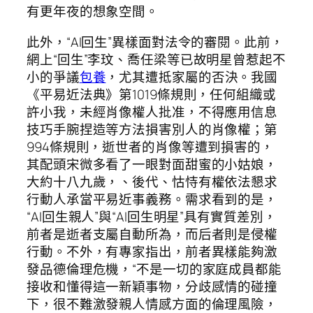
有更年夜的想象空間。
此外，“AI回生”異樣面對法令的審閱。此前，
網上“回生”李玟、喬任梁等已故明星曾惹起不
小的爭議
包養
，尤其遭抵家屬的否決。我國
《平易近法典》第1019條規則，任何組織或
許小我，未經肖像權人批准，不得應用信息
技巧手腕捏造等方法損害別人的肖像權；第
994條規則，逝世者的肖像等遭到損害的，
其配頭宋微多看了一眼對面甜蜜的小姑娘，
大約十八九歲，、後代、怙恃有權依法懇求
行動人承當平易近事義務。需求看到的是，
“AI回生親人”與“AI回生明星”具有實質差別，
前者是逝者支屬自動所為，而后者則是侵權
行動。不外，有專家指出，前者異樣能夠激
發品德倫理危機，“不是一切的家庭成員都能
接收和懂得這一新穎事物，分歧感情的碰撞
下，很不難激發親人情感方面的倫理風險，