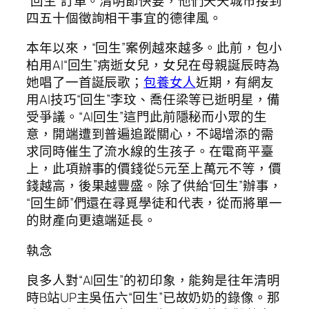
“回生”訂單。清明節快要，他們天天城市接到
四五十個徵詢相干事宜的德律風。
本年以來，“回生”案例越來越多。此前，包小
柏用AI“回生”病逝女兒，女兒在母親誕辰時為
她唱了一首誕辰歌；
包養女人
近期，有網友
用AI技巧“回生”李玟、喬任梁等已逝明星，備
受爭議。“AI回生”這門此前隱秘而小眾的生
意，開端遭到普遍追蹤關心，不竭增添的需
求同時催生了流水線的生孩子。在電商平臺
上，此項辦事的價錢從5元至上萬元不等，價
錢越高，後果越豐盛。除了供給“回生”辦事，
“回生師”們還在尋覓學徒和代表，從而將單一
的財產向更遠端延長。
執念
良多人對“AI回生”的初印象，能夠是往年清明
時B站UP主吳伍六“回生”已故奶奶的錄像。那