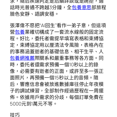
求，隨后疾速判定是后續詳談或是婉拒，通
話時光普通不跨越3分鐘，全
包養意思
部旅程
臉色安靜、語調安穩。
張澤偉不愿把“AI回生”看作一弟子意，但這項
營
包養
業確切構成了一套流水線般的固定流
程。好比，委托者需提早填寫表格和束縛協
定，束縛協定用以厘清法令風險，表格內在
的事務涵蓋逝者的基礎信息、相干生平、人
包養網推薦
際關系和嚴重事務等各方面。同
時，委托者還需求預備一個10秒以上的錄
像，必需要有逝者的正面，或許至多一張正
面照片，再預備一個15秒以上的音頻。隨
后，響應信息會被放進數據庫往停止年夜模
子的調試練習，全部制作經過歷程在一周擺
佈。依據用戶需求的分歧，每個訂單免費在
5000元到1萬元不等。
技巧