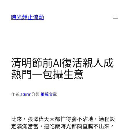
跳
至
時光靜止流動
主
要
內
容
清明節前AI復活親人成
熱門一包攝生意
作者:
admin
分類:
推薦文章
比來，張澤偉天天都忙得腳不沾地，過程設
定滿滿當當，連吃飯時光都簡直騰不出來。