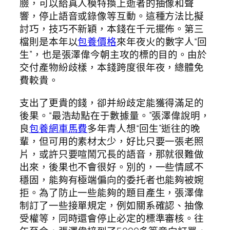
臉，可以給真人模特換上逝者的抽像和聲
響，停止語音或錄像等互動。這種方法比擬
討巧，技巧不新穎，本錢在千元擺佈。第三
檔則是本年以
包養價格
來年夜火的數字人“回
生”，也是張澤偉今朝主攻的標的目的。由於
交付產物紛歧樣，本錢跨度很年夜，總體免
費較貴。
支出了更貴的錢，卻并紛歧定能獲得滿足的
後果。“最浩劫點在于數據量。”張澤偉說明，
良
包養網車馬費
多年青人想“回生”逝往的晚
輩，但可用的素材太少，好比只要一張老照
片，或許只要喧鬧冗長的語音，那就很難做
出來，後果也不會很好。別的，一些情感不
穩固，能夠有極端偏向的委托者也能夠被婉
拒。為了防止一些能夠的題目產生，張澤偉
制訂了一些接單規定，例如關系確認、抽像
受權等，同時還會停止必定的標準審核。往