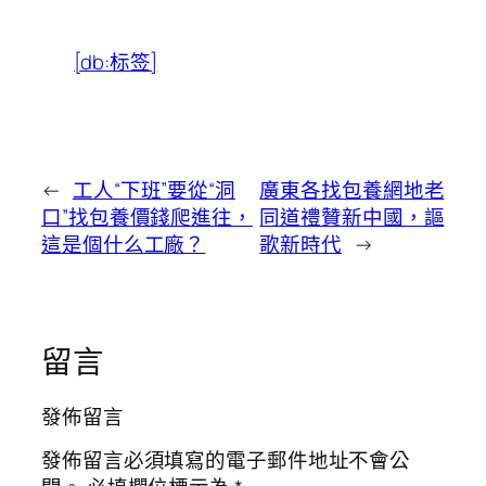
[db:标签]
←
工人“下班”要從“洞
廣東各找包養網地老
口”找包養價錢爬進往，
同道禮贊新中國，謳
這是個什么工廠？
歌新時代
→
留言
發佈留言
發佈留言必須填寫的電子郵件地址不會公