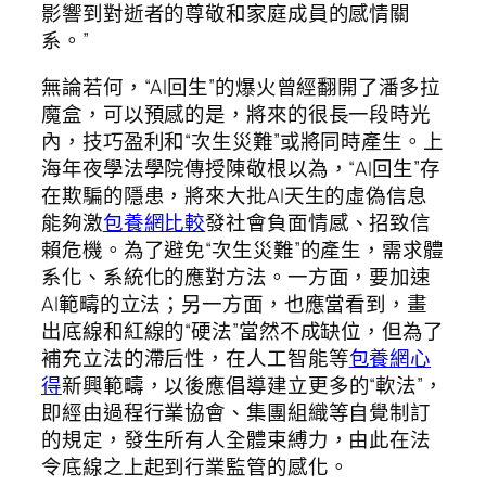
影響到對逝者的尊敬和家庭成員的感情關
系。”
無論若何，“AI回生”的爆火曾經翻開了潘多拉
魔盒，可以預感的是，將來的很長一段時光
內，技巧盈利和“次生災難”或將同時產生。上
海年夜學法學院傳授陳敬根以為，“AI回生”存
在欺騙的隱患，將來大批AI天生的虛偽信息
能夠激
包養網比較
發社會負面情感、招致信
賴危機。為了避免“次生災難”的產生，需求體
系化、系統化的應對方法。一方面，要加速
AI範疇的立法；另一方面，也應當看到，畫
出底線和紅線的“硬法”當然不成缺位，但為了
補充立法的滯后性，在人工智能等
包養網心
得
新興範疇，以後應倡導建立更多的“軟法”，
即經由過程行業協會、集團組織等自覺制訂
的規定，發生所有人全體束縛力，由此在法
令底線之上起到行業監管的感化。