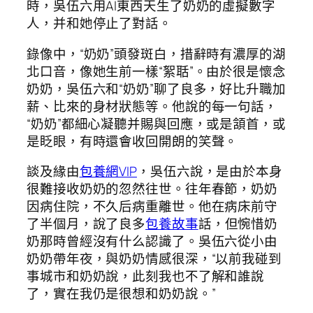
時，吳伍六用AI東西天生了奶奶的虛擬數字
人，并和她停止了對話。
錄像中，“奶奶”頭發斑白，措辭時有濃厚的湖
北口音，像她生前一樣“絮聒”。由於很是懷念
奶奶，吳伍六和“奶奶”聊了良多，好比升職加
薪、比來的身材狀態等。他說的每一句話，
“奶奶”都細心凝聽并賜與回應，或是頷首，或
是眨眼，有時還會收回開朗的笑聲。
談及緣由
包養網VIP
，吳伍六說，是由於本身
很難接收奶奶的忽然往世。往年春節，奶奶
因病住院，不久后病重離世。他在病床前守
了半個月，說了良多
包養故事
話，但惋惜奶
奶那時曾經沒有什么認識了。吳伍六從小由
奶奶帶年夜，與奶奶情感很深，“以前我碰到
事城市和奶奶說，此刻我也不了解和誰說
了，實在我仍是很想和奶奶說。”