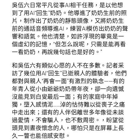
吳伍六日常平凡從事AI相干任務，是以他想
到了用AI“回生”奶奶。他導進了奶奶生前的照
片，制作出了奶奶的靜態頭像，又將奶奶生
前的通話音頻導進AI，練習AI模仿出奶奶的聲
響和語氣。他也清楚，如許浮現的畢竟是一
個虛幻的記憶，“但怎么說呢，只需是能再看
一看奶奶，再說幾句話也是好的。”
和吳伍六有類似心愿的人不在多數。記者采
訪了幾位用AI“回生”已逝親人的體驗者，他們
都對與親人“再會一面”有激烈的執念——有的
年青人從小由爺爺奶奶帶年夜，卻一向遺憾
沒能見到白叟最后一面；有的家庭中年掉
獨，墮入感情泥……淖的怙恃難以從喪子之痛
中走出來；還有的人伴侶離世多年像從未談
過愛情，不會騙人，也不敷周密。，盼望從
頭見到晝夜懷念的人，哪怕只是在屏幕上長
久一瞥也能倍感安慰。