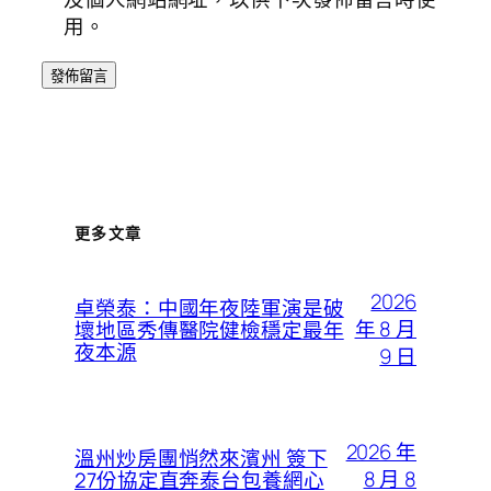
用。
更多文章
2026
卓榮泰：中國年夜陸軍演是破
年 8 月
壞地區秀傳醫院健檢穩定最年
夜本源
9 日
2026 年
溫州炒房團悄然來濱州 簽下
8 月 8
27份協定直奔泰台包養網心