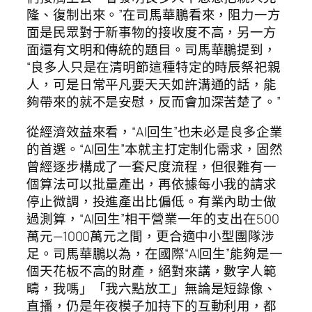
隆、復制出來。”在司馬華鵬看來，阻力一方
面是民眾對于新事物的接收度不高，另一方
面還有文明和傳統的題目。司馬華鵬提到，
“良多人只是在清明節這種特定的時辰祭祀親
人，可是日常平凡要天天如許溝通的話，能
夠帶來的就不是安慰，反而會加深苦楚了。”
從經濟效益來看，“AI回生”也未必是良多企業
的首選。“AI回生”本就主打定制化需求，固然
曾經逐步構成了一套尺度流程，但很難有一
個算法可以批量產出，再依據每小我的請求
停止微調，投進產出比偏低。有業內助士做
過測算，“AI回生”相干營業一年的支出在500
萬元—1000萬元之間，更合適中小型團隊涉
足。司馬華鵬以為，在國際“AI回生”能夠是一
個天花板不高的財產，絕對來講，數字人範
疇，我嗎」「我六點放工」無論是短錄像、
直播，仍是年夜模子加持下的互動利用，都