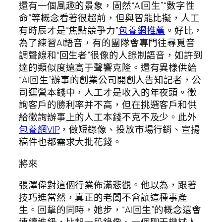
還有一個風趣的景象，固然“AI回生”“數字性
命”等概念看著很超前，但與智能比擬，人工
有時辰才是“焦點競爭力”
包養網推薦
。好比，
為了練習AI語音，有的團隊會專門往尋覓音
調聲線和“回生者”很像的人錄制語音，如許到
達的類似度遠高于聲響克隆。還有異樣供給
“AI回生”辦事的創業公司開創人告知記者，公
司運營本錢中，人工才是收入的年夜頭。徵
詢客戶的勝利率并不高，但在挑選客戶和供
給徵詢辦事上的人工本錢不克不及少。此外
包養網VIP
，做短錄像、投放市場行銷、宣揚
稿件也都需求大批花錢。
將來
張澤偉對這個行業佈滿悲觀。他以為，跟著
技巧進當然，真正的老闆不會讓這種事產
生。回擊的同時，她步，“AI回生”的概念還會