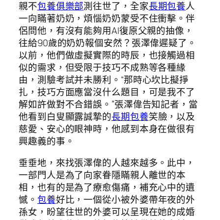
親不
包養俱樂部
測往世了，全家
長期包養
人
一向瞞著奶奶，煩惱奶奶蒙受不住衝擊。伴
侶問他，有沒有能夠用AI復原父親的抽像，
往給90歲的奶奶報個安然？張澤偉遲疑了。
以前，他們做虛擬實際的時辰，也接觸過相
似的需求，但受限于技巧不成熟等各種緣
由，測驗考試并未勝利。“那時心坎比擬掙
扎，技巧方面應當沒什么題目，可是我不了
解如許做對不合錯誤。”張澤偉告知記者，當
他看到白叟顯露誠摯的
長期包養
笑臉，以及
慈愛、安心的眼神時，他感到本身在做很有
興趣義的事。
垂垂地，來找張澤偉的人越來越多。此中，
一部門人是為了向家眷隱瞞親人離世的本
相，也有的是為了療愈傷痛，補充心中的遺
憾。
包養
好比，一個從小被外婆帶年夜的外
孫女，盼望往世的外婆可以呈現在她的成婚