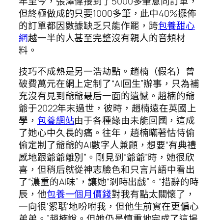
年至今，張澤偉接到了5000多筆意向訂單，
但終極做成的只要1000多筆，此中40%擺佈
的訂單都因數據缺乏只能作罷，跨
包養甜心
網
越一半的人甚至完整沒有親人的音頻材
料。
技巧不成熟是另一浩劫點。趙楠（假名）曾
破費萬元在網上定制了“AI回生”辦事，只為補
充沒有見到爺爺最后一面的遺憾。趙楠的爺
爺于2022年末過世，彼時，趙楠遠在英國上
學，
包養網站
由于各種緣由未能回國，這成
了她心中久長的痛。往年，趙楠瞞著怙恃偷
偷定制了爺爺的AI數字人兼顧，想要“有典禮
感地跟爺爺離別”。剛見到“爺爺”時，她很欣
喜，但稍后就從神志臉色和只言片語中看出
了“濃重的AI味”，讓她“剎時出戲”。“措辭的時
辰，他
包養一個月價錢
對我有點太關懷了，
一向很‘絮聒’地吩咐我，但他生前實在更偏心
弟弟。”趙楠說。但她仍是慎重地完成了這場