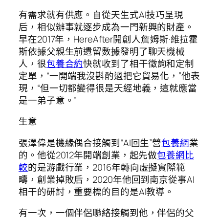
有需求就有供應。自從天生式AI技巧呈現
后，相似辦事就逐步成為一門新興的財產。
早在2017年，HereAfter開創人詹姆斯·維拉霍
斯依據父親生前遺留數據發明了聊天機械
人，很
包養合約
快就收到了相干徵詢和定制
定單，“一開端我沒斟酌過把它貿易化，”他表
現，“但一切都變得很是天經地義，這就應當
是一弟子意。”
生意
張澤偉是機緣偶合接觸到“AI回生”營
包養網
業
的。他從2012年開端創業，起先做
包養網比
較
的是游戲行業，2016年轉向虛擬實際範
疇，創業掉敗后，2020年他回到南京從事AI
相干的研討，重要標的目的是AI教導。
有一次，一個伴侶聯絡接觸到他，伴侶的父