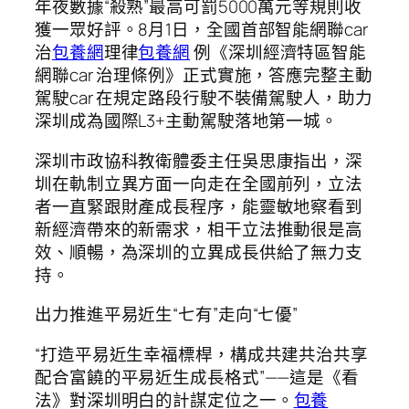
年夜數據“殺熟”最高可罰5000萬元等規則收
獲一眾好評。8月1日，全國首部智能網聯car
治
包養網
理律
包養網
例《深圳經濟特區智能
網聯car 治理條例》正式實施，答應完整主動
駕駛car 在規定路段行駛不裝備駕駛人，助力
深圳成為國際L3+主動駕駛落地第一城。
深圳市政協科教衛體委主任吳思康指出，深
圳在軌制立異方面一向走在全國前列，立法
者一直緊跟財產成長程序，能靈敏地察看到
新經濟帶來的新需求，相干立法推動很是高
效、順暢，為深圳的立異成長供給了無力支
持。
出力推進平易近生“七有”走向“七優”
“打造平易近生幸福標桿，構成共建共治共享
配合富饒的平易近生成長格式”——這是《看
法》對深圳明白的計謀定位之一。
包養