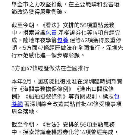
舉全市之力攻堅推動，在主要範疇和要害環
節改造獲得嚴重衝破。
截至今朝，《看法》安排的56項重點義務
中，摸索常識
包養
產權證券化等14項曾經完
成，陸地年夜學籌
包養
建等42項獲得嚴重停
頓，5方面47條經歷做法在全國推行，深圳先
行示范感化進一個步驟彰顯。
5方面47條經歷做法在全國推行
本年2月，國務院批復批准在深圳臨時調劑實
行《海關事務擔保條例》《進出口關稅條
例》《船舶掛號條例》等有關規則，標志
包
養網
著深圳綜合改造試點首批40條受權事項
周全落地。
截至今朝，《看法》安排的56項重點義務
中，摸索常識產權證券化等14項曾經完成，