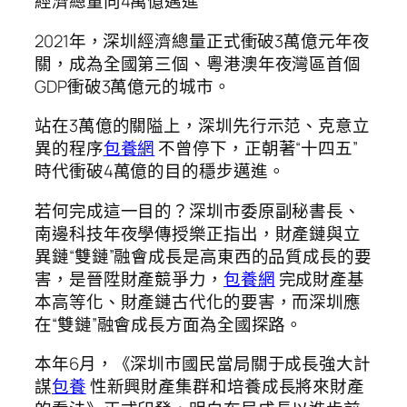
經濟總量向4萬億邁進
2021年，深圳經濟總量正式衝破3萬億元年夜
關，成為全國第三個、粵港澳年夜灣區首個
GDP衝破3萬億元的城市。
站在3萬億的關隘上，深圳先行示范、克意立
異的程序
包養網
不曾停下，正朝著“十四五”
時代衝破4萬億的目的穩步邁進。
若何完成這一目的？深圳市委原副秘書長、
南邊科技年夜學傳授樂正指出，財產鏈與立
異鏈“雙鏈”融會成長是高東西的品質成長的要
害，是晉陞財產競爭力，
包養網
完成財產基
本高等化、財產鏈古代化的要害，而深圳應
在“雙鏈”融會成長方面為全國探路。
本年6月，《深圳市國民當局關于成長強大計
謀
包養
性新興財產集群和培養成長將來財產