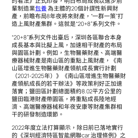
的看法》正式印發，明白布局成長以進步前
輩制造業
包養
為主體的20個計謀性新興財
產，前瞻布局8年夜將來財產，“一群一策”打
造上風財產集群。這就是“20+8”系列文件。
“20+8”系列文件出臺后，深圳各區聯合本身
成長基本與比擬上風，加速相干財產的布局
與園區計劃。例如，生物醫藥財產、高端醫
療器械財產是南山區的重點上風財產，《南
山區增進生物醫藥財產領航成長實行計劃
（2021-2025年）》《南山區增進生物醫藥財
產領航成長的若干辦法》等政策利好正加速
落實；鹽田區計劃總面積約8.02平方公里的
鹽田臨港財產帶園區，將重點成長陸地經
濟、高端醫療器械和年夜安康等財產集群相
干的研發制造環節。
2022年度立法打算顯示，除日前已落地實行
的《深圳經濟特區智能網聯car 治理條例》之