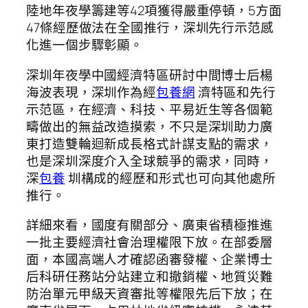
陸地年夜學籌建等42項獲得嚴重停頓，5方面
47條經歷做法在全國推行，深圳先行示范感
化進一個步驟彰顯。
深圳年夜學中國經濟特區研討中間博士后楊
海波表現，深圳作為經
包養網
濟特區和先行
示范區，在經濟、科技、平易近生等各個範
疇做出的無益改造摸索，不只是深圳助力廣
東打造雙輪迴新成長格式計謀支點的需求，
也是深圳深度介入全球競爭的需求，同時，
深
包養
圳構成的經歷和形式也可向其他處所
推行。
詳細來看，國度有關部分、廣東省積極推進
一批主要經濟社會治理權限下放。在部委層
面，本國高端人才確認函審發權、企業博士
后科研任務站分站建立和撤銷權、地質災難
防治單元甲級天資審批等權限先后下放；在