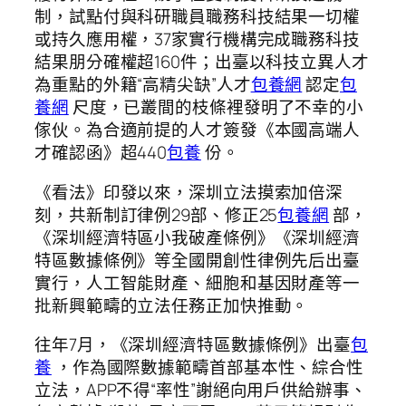
制，試點付與科研職員職務科技結果一切權
或持久應用權，37家實行機構完成職務科技
結果朋分確權超160件；出臺以科技立異人才
為重點的外籍“高精尖缺”人才
包養網
認定
包
養網
尺度，已叢間的枝條裡發明了不幸的小
傢伙。為合適前提的人才簽發《本國高端人
才確認函》超440
包養
份。
《看法》印發以來，深圳立法摸索加倍深
刻，共新制訂律例29部、修正25
包養網
部，
《深圳經濟特區小我破產條例》《深圳經濟
特區數據條例》等全國開創性律例先后出臺
實行，人工智能財產、細胞和基因財產等一
批新興範疇的立法任務正加快推動。
往年7月，《深圳經濟特區數據條例》出臺
包
養
，作為國際數據範疇首部基本性、綜合性
立法，APP不得“率性”謝絕向用戶供給辦事、