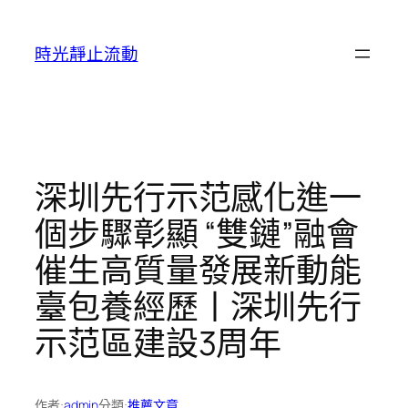
跳
至
時光靜止流動
主
要
內
容
深圳先行示范感化進一
個步驟彰顯 “雙鏈”融會
催生高質量發展新動能
臺包養經歷丨深圳先行
示范區建設3周年
作者:
admin
分類:
推薦文章