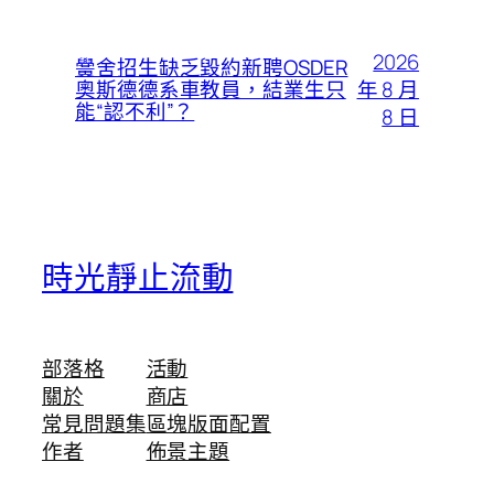
2026
黌舍招生缺乏毀約新聘OSDER
年 8 月
奧斯德德系車教員，結業生只
能“認不利”？
8 日
時光靜止流動
部落格
活動
關於
商店
常見問題集
區塊版面配置
作者
佈景主題