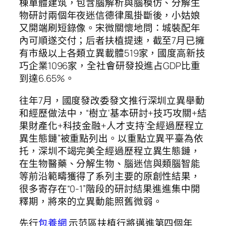
棟單體建筑，包含腦解析與腦模仿、分解生
物研討兩個年夜迷信德律風掛斷後，小姑娘
又開端刷短錄像。宋微關懷地問：城裝配年
內可順遂交付；后者扶植提速，截至7月已擁
有市級以上各類立異載體519家，國度高新技
巧企業1096家，全社會研發投進占GDP比重
到達6.65%。
往年7月，國度發改委發文推行深圳立異舉動
和經歷做法中，“樹立‘基本研討+技巧攻關+結
果財產化+科技金融+人才支持’全經過歷程立
異生態鏈”被重點列出。以重點立異平臺為依
托，深圳不竭完美全經過歷程立異生態鏈，
在生物醫藥、分解生物、腦迷信與類腦智能
等前沿範疇獲得了系列主要的原創性結果，
很多寄存在“0-1”階段的研討結果進進集中開
釋期，將來的立異動能照舊微弱。
先行
包養網
示范區扶植行將邁進第四個年