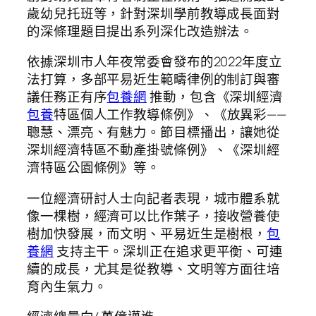
歲幼兒托班等，針對深圳學前教導成長面對
的深條理題目提出系列深化改造辦法。
依據深圳市人年夜常委會發布的2022年度立
法打算，多部平易近生範疇律例的制訂與審
議任務正有序
包養網
推動，包含《深圳經濟
包養
特區個人工作教導條例》、《放異彩——
聰慧、漂亮、有魅力。節目標播出，讓她從
深圳經濟特區不動產掛號條例》、《深圳經
濟特區公園條例》等。
一位經濟研討人士向記者表現，城市體系就
像一棵樹，經濟可以比作葉子，接收營養使
樹加快發展，而文明、平易近生是樹根，
包
養網
支持主干。深圳正在追求更平衡、可連
續的成長，尤其是從教導、文明等方面往培
育內生氣力。