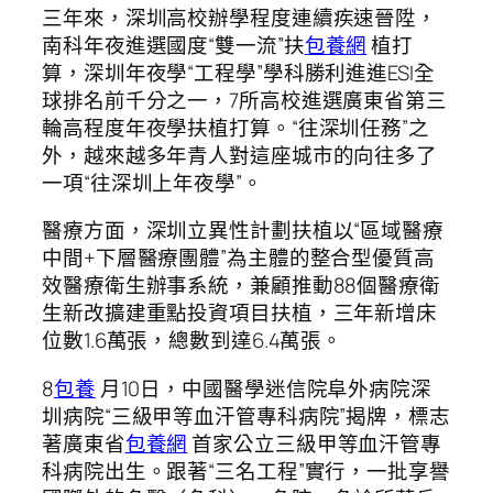
三年來，深圳高校辦學程度連續疾速晉陞，
南科年夜進選國度“雙一流”扶
包養網
植打
算，深圳年夜學“工程學”學科勝利進進ESI全
球排名前千分之一，7所高校進選廣東省第三
輪高程度年夜學扶植打算。“往深圳任務”之
外，越來越多年青人對這座城市的向往多了
一項“往深圳上年夜學”。
醫療方面，深圳立異性計劃扶植以“區域醫療
中間+下層醫療團體”為主體的整合型優質高
效醫療衛生辦事系統，兼顧推動88個醫療衛
生新改擴建重點投資項目扶植，三年新增床
位數1.6萬張，總數到達6.4萬張。
8
包養
月10日，中國醫學迷信院阜外病院深
圳病院“三級甲等血汗管專科病院”揭牌，標志
著廣東省
包養網
首家公立三級甲等血汗管專
科病院出生。跟著“三名工程”實行，一批享譽