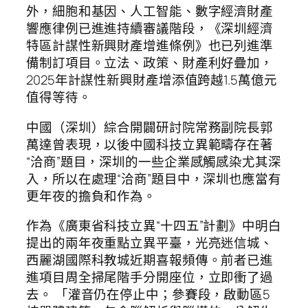
外，細胞和基因、人工智能、數字經濟財產
響應律例已進進持續審議階段，《深圳經濟
特區計謀性新興財產增進條例》也已列進準
備制訂項目。立法、政策、財產利好疊加，
2025年計謀性新興財產增添值跨越1.5萬億元
值得等待。
中國（深圳）綜合開闢研討院常務副院長郭
萬達曾表現，以後中國科技立異範疇存在著
“洽商”題目，深圳的一些企業感觸感染尤其深
入，所以在處理“洽商”題目中，深圳也應當有
更年夜的擔負和作為。
作為《廣東省科技立異“十四五”計劃》中明白
提出的兩年夜重點立異平臺，光亮迷信城、
西麗湖國際科教城近期喜報頻傳。前者已進
進項目周全掃尾階手分開座位，立即衝了過
去。 「灌音仍在停止中；參賽段，啟動區5