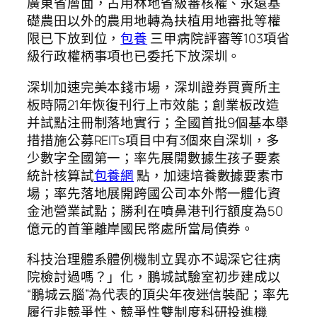
廣東省層面，占用林地省級審核權、永遠基
礎農田以外的農用地轉為扶植用地審批等權
限已下放到位，
包養
三甲病院評審等103項省
級行政權柄事項也已委托下放深圳。
深圳加速完美本錢市場，深圳證券買賣所主
板時隔21年恢復刊行上市效能；創業板改造
并試點注冊制落地實行；全國首批9個基本舉
措措施公募REITs項目中有3個來自深圳，多
少數字全國第一；率先展開數據生孩子要素
統計核算試
包養網
點，加速培養數據要素市
場；率先落地展開跨國公司本外幣一體化資
金池營業試點；勝利在噴鼻港刊行額度為50
億元的首筆離岸國民幣處所當局債券。
科技治理體系體例機制立異亦不竭深它往病
院檢討過嗎？」化，鵬城試驗室初步建成以
“鵬城云腦”為代表的頂尖年夜迷信裝配；率先
履行非競爭性、競爭性雙制度科研投進機