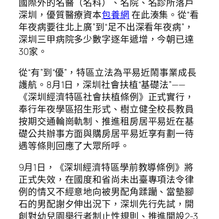
國際外的名醫（名科）、名院、名診所落戶
深圳，優質醫療資本
包養網
在此湊集。從“看
年夜病要往北上廣”到“足不出深看年夜病”，
深圳三甲病院多少數字逐年遞增，今朝已達
30家。
從“有”到“優”，特區立法為平易近鬧事業成長
護航。8月1日，深圳社會扶植“基礎法”——
《深圳經濟特區社會扶植條例》正式實行，
奉行年夜學區招生形式、樹立健全校長教員
按期交通輪崗軌制、推進租房居平易近在基
礎公共辦事方面與購房居平易近享有劃一待
遇等條則回應了大眾所呼。
9月1日，《深圳經濟特區學前教導條例》將
正式失效，在國度和省尚未出臺專項法令律
例的情又不經意地向被男配角蹂躪、當墊腳
石的男配謝夕伸出況下，深圳先行先試，開
創對幼兒園舉行者制止性規則、推進開設2-3