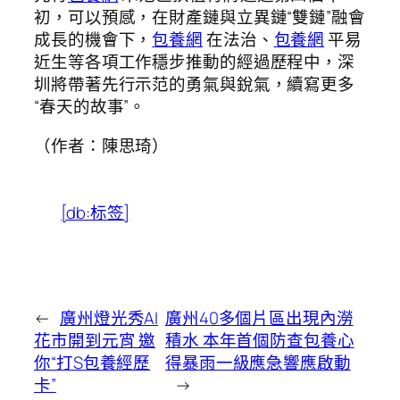
初，可以預感，在財產鏈與立異鏈“雙鏈”融會
成長的機會下，
包養網
在法治、
包養網
平易
近生等各項工作穩步推動的經過歷程中，深
圳將帶著先行示范的勇氣與銳氣，續寫更多
“春天的故事”。
（作者：陳思琦）
[db:标签]
←
廣州燈光秀AI
廣州40多個片區出現內澇
花市開到元宵 邀
積水 本年首個防查包養心
你“打S包養經歷
得暴雨一級應急響應啟動
卡”
→