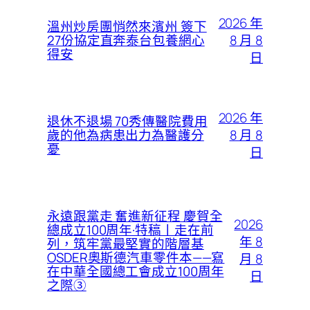
2026 年
溫州炒房團悄然來濱州 簽下
8 月 8
27份協定直奔泰台包養網心
得安
日
2026 年
退休不退場 70秀傳醫院費用
8 月 8
歲的他為病患出力為醫護分
憂
日
永遠跟黨走 奮進新征程 慶賀全
2026
總成立100周年·特稿丨走在前
年 8
列，筑牢黨最堅實的階層基
OSDER奧斯德汽車零件本——寫
月 8
在中華全國總工會成立100周年
日
之際③