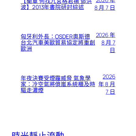
2026 年
【蘭軍 何找九宮格君揚 鄧洪
波】2013年書院研討綜述
8 月 7 日
2026 年
匈牙利外長：OSDER奧斯德
8 月 7
台北汽車美歐貿易協定將重創
歐洲
日
2026
年夜決賽受煙霾威脅 氣象學
年 8 月
家：冷空氣將億嵐系統櫃及時
驅走濃煙
7 日
時光靜止流動