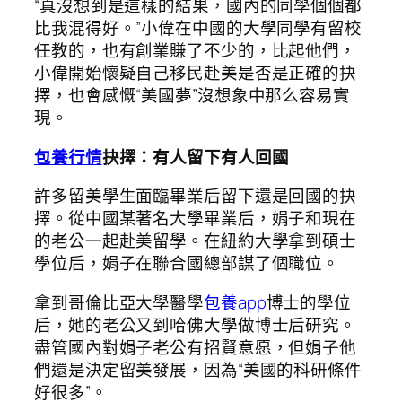
“真沒想到是這樣的結果，國內的同學個個都
比我混得好。”小偉在中國的大學同學有留校
任教的，也有創業賺了不少的，比起他們，
小偉開始懷疑自己移民赴美是否是正確的抉
擇，也會感慨“美國夢”沒想象中那么容易實
現。
包養行情
抉擇：有人留下有人回國
許多留美學生面臨畢業后留下還是回國的抉
擇。從中國某著名大學畢業后，娟子和現在
的老公一起赴美留學。在紐約大學拿到碩士
學位后，娟子在聯合國總部謀了個職位。
拿到哥倫比亞大學醫學
包養app
博士的學位
后，她的老公又到哈佛大學做博士后研究。
盡管國內對娟子老公有招賢意愿，但娟子他
們還是決定留美發展，因為“美國的科研條件
好很多”。