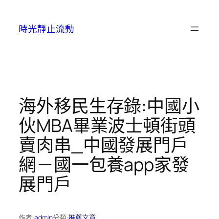
跳
至
時光靜止流動
主
要
內
容
海外移民生存錄:中國小
伙MBA畢業波士頓街頭
賣肉串_中國發展門戶
網－國一包養app家發
展門戶
作者:
admin
分類:
推薦文章