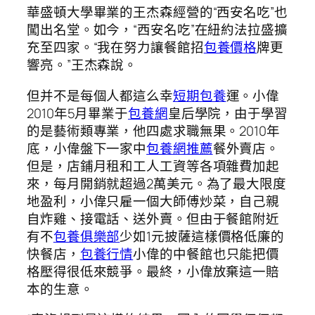
華盛頓大學畢業的王杰森經營的“西安名吃”也
闖出名堂。如今，“西安名吃”在紐約法拉盛擴
充至四家。“我在努力讓餐館招
包養價格
牌更
響亮。”王杰森說。
但并不是每個人都這么幸
短期包養
運。小偉
2010年5月畢業于
包養網
皇后學院，由于學習
的是藝術類專業，他四處求職無果。2010年
底，小偉盤下一家中
包養網推薦
餐外賣店。
但是，店鋪月租和工人工資等各項雜費加起
來，每月開銷就超過2萬美元。為了最大限度
地盈利，小偉只雇一個大師傅炒菜，自己親
自炸雞、接電話、送外賣。但由于餐館附近
有不
包養俱樂部
少如1元披薩這樣價格低廉的
快餐店，
包養行情
小偉的中餐館也只能把價
格壓得很低來競爭。最終，小偉放棄這一賠
本的生意。