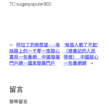
TC:sugarpopular900
←
阿拉丁的新愿望——海
“每個人都了不起”
絲路上的一千零一夜甜心
（總書記的人民
寶貝一包養網 _ 中國發展
情懷）_中國甜心
門戶網－國家發展門戶
一包養網網
→
留言
發佈留言