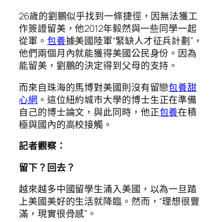
26歲的劉鵬似乎找到一條捷徑，因無法獲工
作簽證留美，他2012年毅然與一些同學一起
從軍。
包養
據美國陸軍“緊缺人才征兵計劃”，
他們兩個月內就能獲得美國公民身份。因為
能留美，劉鵬的決定得到父母的支持。
而來自珠海的馬博對美國則沒有留戀
包養甜
心網
。這位紐約城市大學的博士生正在準備
自己的博士論文，與此同時，他正
包養
在積
極與國內的高校接觸。
記者觀察：
留下？回去？
越來越多中國留學生涌入美國，以為一旦踏
上美國美好的生活就降臨。然而，“理想很豐
滿，現實很骨感”。