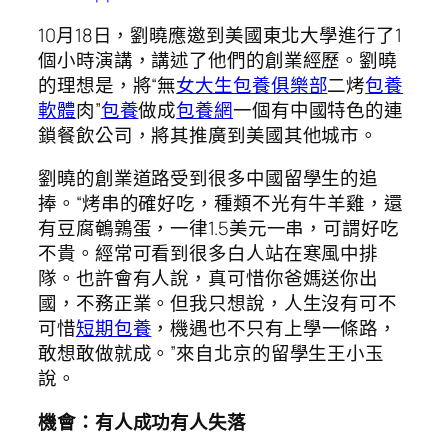
10月18日，劉曉應邀到美國東北大學進行了1
個小時演講，講述了他們的創業經歷。劉曉
的理想是，將“無
女大生包養俱樂部
二烤
包養
軟體
肉”
包養
做成
包養網
一個有中國特色的連
鎖餐飲公司，將其推廣到美國其他城市。
劉曉的創業道路受到很多中國留學生的追
捧。“烤串的確好吃，種類不光有牛羊雞，還
有豆腐鵪鶉蛋，一律1.5美元一串，可謂好吃
不貴。經常可看到很多白人站在寒風中排
隊。也許會有人說，真可惜你爸媽送你出
國，不務正業。但我只想說，人生沒有可不
可惜
短期包養
，機遇也不只有上學一條路，
敢想敢做就成。”來自北京的留學生王小玉
說。
機會：有人成功有人失落