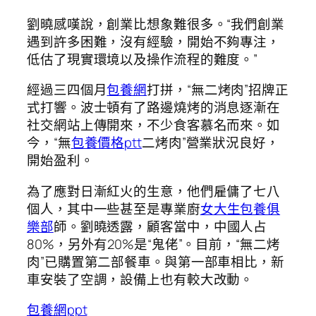
劉曉感嘆說，創業比想象難很多。“我們創業
遇到許多困難，沒有經驗，開始不夠專注，
低估了現實環境以及操作流程的難度。”
經過三四個月
包養網
打拼，“無二烤肉”招牌正
式打響。波士頓有了路邊燒烤的消息逐漸在
社交網站上傳開來，不少食客慕名而來。如
今，“無
包養價格ptt
二烤肉”營業狀況良好，
開始盈利。
為了應對日漸紅火的生意，他們雇傭了七八
個人，其中一些甚至是專業廚
女大生包養俱
樂部
師。劉曉透露，顧客當中，中國人占
80%，另外有20%是“鬼佬”。目前，“無二烤
肉”已購置第二部餐車。與第一部車相比，新
車安裝了空調，設備上也有較大改動。
包養網ppt