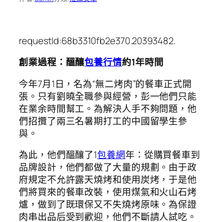
requestId:68b3310fb2e370.20393482.
創業過程：醞釀
包養行情
約1年時間
今年7月1日，名為“無二烤肉”的餐車正式開
張。只有劉曉全職參與經營，彭一他們只能
在業余時間幫工。為解決人手不夠問題，他
們招攬了兩三名暑期打工的中國留學生參
與。
為此，他們醞釀了1
包養網
年：從購買餐車到
品牌設計，他們都做了大量的規劃。由于政
府規定不允許露天燒烤和使用炭烤，于是他
們將買來的餐車改裝，使用煤氣和火山石烤
爐，做到了既環保又不失燒烤原味。為保證
肉串出品后受到歡迎，他們不斷請人試吃。