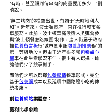
“有時，甚至細到每串肉的肉量要用多少。”劉
曉說。
“無二烤肉”的橫空出世，有賴于“天時地利人
和”。近年來，波士頓市府一直在推行城市餐
車服務。此前，波士頓華裔候選人吳弭曾參
與“波士頓餐廳路線圖”制作，唐人街屬于政府
推
包養留言板
行“城市餐車服
包養網推薦
務”的
第一等級地段。但由于近年很多餐
包養甜心
網
車在此生意狀況不佳，很少有人選擇，這
讓他們少了競爭對手。
而他們之所以選擇
包養感情
餐車形式，完全
基于
包養網
成本以及延續中國路邊小吃的傳
統考慮。
創
包養網站
業體會：
贏利比想象難