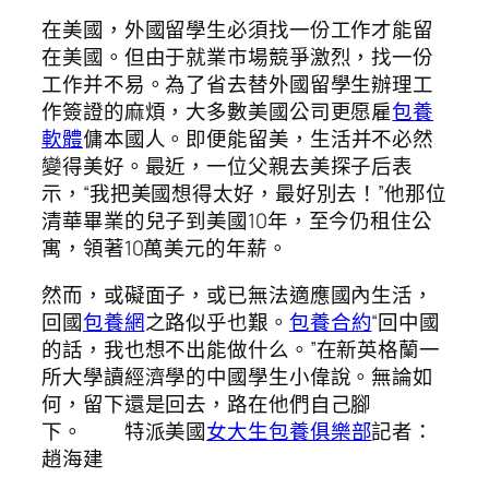
在美國，外國留學生必須找一份工作才能留
在美國。但由于就業市場競爭激烈，找一份
工作并不易。為了省去替外國留學生辦理工
作簽證的麻煩，大多數美國公司更愿雇
包養
軟體
傭本國人。即便能留美，生活并不必然
變得美好。最近，一位父親去美探子后表
示，“我把美國想得太好，最好別去！”他那位
清華畢業的兒子到美國10年，至今仍租住公
寓，領著10萬美元的年薪。
然而，或礙面子，或已無法適應國內生活，
回國
包養網
之路似乎也艱。
包養合約
“回中國
的話，我也想不出能做什么。”在新英格蘭一
所大學讀經濟學的中國學生小偉說。無論如
何，留下還是回去，路在他們自己腳
下。 特派美國
女大生包養俱樂部
記者：
趙海建