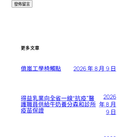
更多文章
2026 年 8 月 9 日
億嵐工學椅觸點
2026
得益乳業向全省一線“抗疫”醫
年 8 月
護職員供給牛奶養分森和診所
疫苗保證
9 日