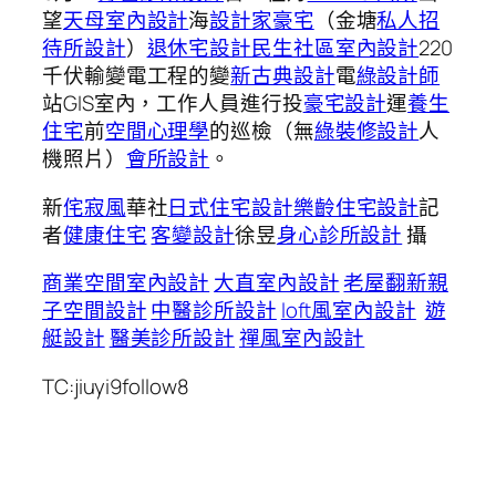
望
天母室內設計
海
設計家豪宅
（金塘
私人招
待所設計
）
退休宅設計
民生社區室內設計
220
千伏輸變電工程的變
新古典設計
電
綠設計師
站GIS室內，工作人員進行投
豪宅設計
運
養生
住宅
前
空間心理學
的巡檢（無
綠裝修設計
人
機照片）
會所設計
。
新
侘寂風
華社
日式住宅設計
樂齡住宅設計
記
者
健康住宅
客變設計
徐昱
身心診所設計
攝
商業空間室內設計
大直室內設計
老屋翻新
親
子空間設計
中醫診所設計
loft風室內設計
遊
艇設計
醫美診所設計
禪風室內設計
TC:jiuyi9follow8