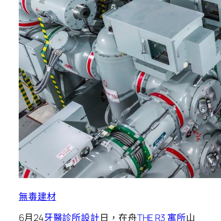
無毒建材
6月24
牙醫診所設計
日，在舟
THE R3 寓所
山