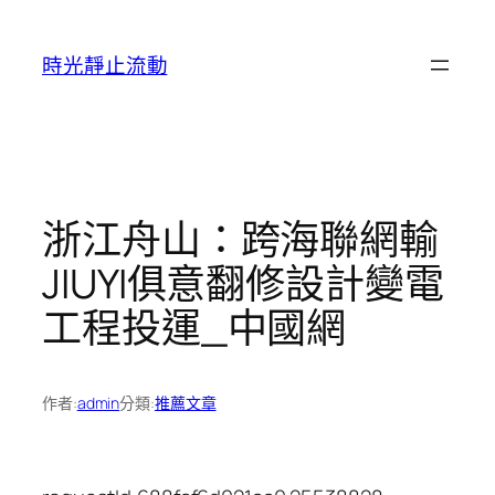
跳
至
時光靜止流動
主
要
內
容
浙江舟山：跨海聯網輸
JIUYI俱意翻修設計變電
工程投運_中國網
作者:
admin
分類:
推薦文章