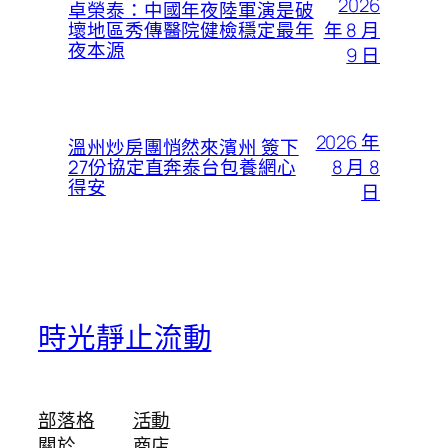
2026
卓榮泰：中國年夜陸軍演是破
年 8 月
壞地區秀傳醫院健檢穩定最年
夜本源
9 日
2026 年
溫州炒房團悄然來濱州 簽下
8 月 8
27份協定直奔泰台包養網心
得安
日
時光靜止流動
部落格
活動
關於
商店