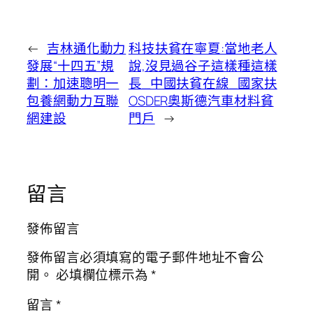
←
吉林通化動力
科技扶貧在寧夏:當地老人
發展“十四五”規
說,沒見過谷子這樣種這樣
劃：加速聰明一
長_中國扶貧在線_國家扶
包養網動力互聯
OSDER奧斯德汽車材料貧
網建設
門戶
→
留言
發佈留言
發佈留言必須填寫的電子郵件地址不會公
開。
必填欄位標示為
*
留言
*