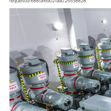
requestId:688faf6d021aa0.25538828.