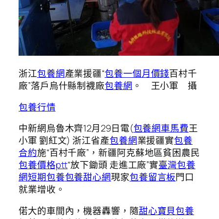
浙江
包養網
產業援疆“
包養一個月價錢
百村千
廠”落戶烏什縣制襪廠
包養網
。 王小軍 攝
包養行情
中新網烏魯木齊12月29日電(
包養網車馬費
王
小軍 劉紅文) 浙江省產
包養網
業援疆實
包養
合約
施“百村千廠”，新疆阿克蘇地區貧困農民
包養價格ptt
“放下鋤頭 走進工廠”實
臺灣包養
網
短期包養
包養甜心網
現家
包養留言板
門口
就業增收。
偌大的車間內，機器轟響，隨
甜心寶貝包養