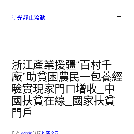
跳
至
時光靜止流動
主
要
內
容
浙江產業援疆“百村千
廠”助貧困農民一包養經
驗實現家門口增收_中
國扶貧在線_國家扶貧
門戶
作者:
admin
分類:
推薦文章