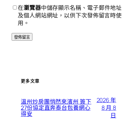
在
瀏覽器
中儲存顯示名稱、電子郵件地址
及個人網站網址，以供下次發佈留言時使
用。
更多文章
2026 年
溫州炒房團悄然來濱州 簽下
8 月 8
27份協定直奔泰台包養網心
得安
日