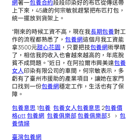
網
著一
包養合約
段段印染好的布匹從傳送帶
上下來，45歲的何宗敏就趕緊把布匹打包，
統一擺放到貨架上。
“剛來的時候工資不高，現在我
長期包養
對工
作的流程都熟悉了，
包養網
這個月我工資能
拿3500元
甜心花園
，只要把技
包養網
術學精
了，相信我的收入也會越來越高的，年底脫
貧不成問題。”近日，在阿拉爾市興美達
包養
女人
印染有限公司的車間，何宗敏表示，多
虧有了臺州市援助的產業項目，讓她在家門
口找到一份
包養網
穩定工作，生活也有了保
障。
包養意思
1
包養
包養女人
包養意思
2
包養價
格ptt
包養網
包養俱樂部
包養俱樂部
3 >
包
養情婦
臺灣包養網