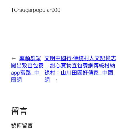
TC:sugarpopular900
←
率領群眾
文明中國行·傳統村人文記憶志
闖出致查包養
｜甜心寶物查包養網傳統村納
app富路_中
祿村：山川田園好傳家_中國
國網
網
→
留言
發佈留言