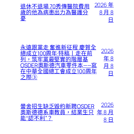
2026 年
退休不退場 70秀傳醫院費用
8 月 8
歲的他為病患出力為醫護分
憂
日
永遠跟黨走 奮進新征程 慶賀全
2026
總成立100周年·特稿丨走在前
年 8
列，筑牢黨最堅實的階層基
OSDER奧斯德汽車零件本——寫
月 8
在中華全國總工會成立100周年
日
之際③
2026
黌舍招生缺乏毀約新聘OSDER
年 8 月
奧斯德德系車教員，結業生只
能“認不利”？
8 日