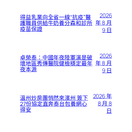
2026
得益乳業向全省一線“抗疫”醫
年 8 月
護職員供給牛奶養分森和診所
疫苗保證
9 日
2026
卓榮泰：中國年夜陸軍演是破
年 8 月
壞地區秀傳醫院健檢穩定最年
夜本源
9 日
2026 年
溫州炒房團悄然來濱州 簽下
8 月 8
27份協定直奔泰台包養網心
得安
日