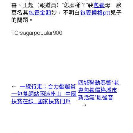
睿、王超（報道員）“怎麼樣？”裴
包養
母一臉
莫名其
包養金額
妙，不明白
包養價格ptt
兒子
的問題。
TC:sugarpopular900
四城聯動奏響“老
←
一線行走：合力翻越貧
專包養價格城市
一包養網站困這座山_中國
新活氣”最強音
扶貧在線_國家扶貧門戶
→