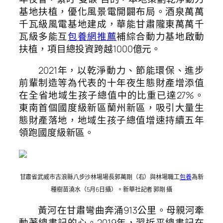
基地扶植，優化風景電開闢布局。酒泉萬萬
千瓦級風電基地建成，華能甘肅隴東萬萬千
瓦級多能互
包養網推薦
補綜合動力基地啟動
扶植，項目總投資跨越1000億元。
2021年，以乾淨動力、節能環保、進步
前輩制造等為代表的十年夜生態財產增添值
在全省地域生孩子總值中的比重已達27%。
東南首個國度級新區蘭州新區，吸引大量生
態財產落地，地域生孩子總值增速持續五年
領跑國度級新區。
甘肅省武威市古浪縣八步沙林場場長郭萬剛（右）與林場職工
包養
為新
種樹苗澆水（5月6日攝）。新華社記者 郭剛 攝
黃河在甘肅彎曲奔涌913公里。母親河牽
動著總書記的心。2019年，習近平總書記在