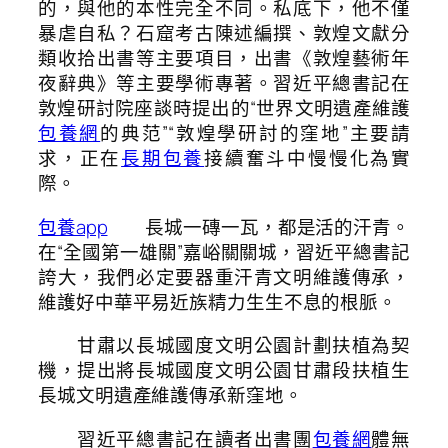
的，與他的本性完全不同。私底下，他不僅
暴虐自私？石窟考古陳述編撰、敦煌文獻分
類收拾出書等主要項目，出書《敦煌藝術年
夜辭典》等主要學術專著。習近平總書記在
敦煌研討院座談時提出的“世界文明遺產維護
包養網
的典范”“敦煌學研討的窪地”主要請
求，正在
長期包養
接續奮斗中慢慢化為實
際。
包養app
長城一磚一瓦，都是活的汗青。
在“全國第一雄關”嘉峪關關城，習近平總書記
誇大，我們必定要器重汗青文明維護傳承，
維護好中華平易近族精力生生不息的根脈。
甘肅以長城國度文明公園計劃扶植為契
機，提出將長城國度文明公園甘肅段扶植生
長城文明遺產維護傳承新窪地。
習近平總書記在讀者出書團
包養網
體無