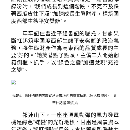
諄吩咐，“我們成長到這個階段，不克不及踩
著西瓜皮往下溜”“加速成長生態財產，構筑國
度西部生態平安樊籬”。
牢牢記住習近平總書記的囑托，甘肅果
斷扛起筑牢國度西部生態平安樊籬的政治義
務，將生態財產作為高東西的品質成長的主
要“好的。”她笑著點了點頭，主僕二人開始翻
箱倒櫃。抓手，以“綠色之變”加速兌現“充裕
之變”。
這是4月16日拍攝的甘肅省酒泉市境內的風電基地（無人機照片）。新
華社記者 陳斌 攝
祁連山下，一座座頂風動彈的風力發電
機是綠色“蝶變”的光鮮地標。甘肅是風景資本
年夜省，緊盯“雙碳”目的，本地策劃乾淨動力