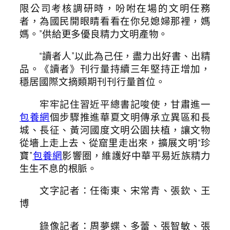
限公司考核調研時，吩咐在場的文明任務
者，為國民開眼睛看看在你兒媳婦那裡，媽
媽。”供給更多優良精力文明產物。
“讀者人”以此為己任，盡力出好書、出精
品。《讀者》刊行量持續三年堅持正增加，
穩居國際文摘類期刊刊行量首位。
牢牢記住習近平總書記唆使，甘肅進一
包養網
個步驟推進華夏文明傳承立異區和長
城、長征、黃河國度文明公園扶植，讓文物
從墻上走上去、從窟里走出來，擴展文明“珍
寶”
包養網
影響圈，維護好中華平易近族精力
生生不息的根脈。
文字記者：任衛東、宋常青、張欽、王
博
錄像記者：周夢蝶、多蕾、張智敏、張