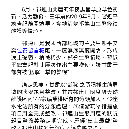
6月，祁連山北麓的年夜馬營草原草色初
新、活力勃發。三年前的2019年8月，習近平
總書記離開這里，實地清楚祁連山生態修復
維護等情形。
祁連山是我國西部地域的主要生態平安
樊
包養留言板
籬。一度無序無度開闢，形成
凍土破裂、植被稀少，部分生態損壞。習近
平總書記對此屢次作出主要唆使，讓甘肅干
部有被“猛擊一掌的警醒”。
痛定思痛，甘肅以“斷腕”之勇狠抓生態周
遭的狀況題目整改，甘肅祁連山國度級天然
維護區內144宗礦業權所有的分類加入，42座
水電站所有的分類處理，25個游玩舉措措施
項目周全完成整改，祁連山生態周遭的狀況
題目整改義務定期完成。歷經“史上最嚴”整
改，祁連山祛多年沉疴，還舊賬欠賬。