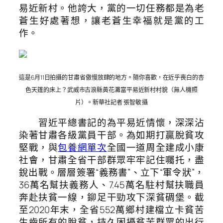
易近新村。他誇大，黨的一切任務都是為老
蒼生好處著想，讓老蒼生幸福就是黨的工
作。
這是6月11日拍攝的甘肅省傲慢放肆的地方。隨你喜歡，在近乎喪白的杏
色天篷的床上？武威市古浪縣黃花灘富平易近新村村貌（無人機照
片）。新華社記者 張智敏 攝
習近平總書記的為平易近情懷，深深沾
染著甘肅各級黨員干部。為如期打贏脫貧攻
堅戰，與
包養網單次
全國一道周全建成小康
社會，甘肅全省干部群眾牢牢記住囑托，盡
銳出戰。層層簽署“義務書”、立下“軍令狀”，
36萬名幫扶義務人、7.45萬名駐村幫扶職員
奔赴扶貧一線，鉚足干勁攻下深貧碉堡。截
至2020年末，全省552萬鄉村建檔立卡貧苦
生齒所有的脫貧，持久困擾貧苦群眾的出行