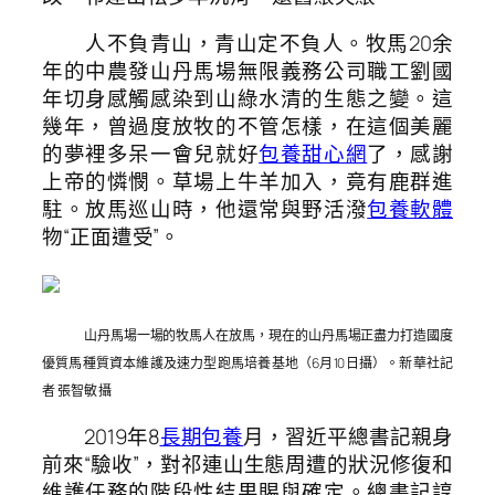
人不負青山，青山定不負人。牧馬20余
年的中農發山丹馬場無限義務公司職工劉國
年切身感觸感染到山綠水清的生態之變。這
幾年，曾過度放牧的不管怎樣，在這個美麗
的夢裡多呆一會兒就好
包養甜心網
了，感謝
上帝的憐憫。草場上牛羊加入，竟有鹿群進
駐。放馬巡山時，他還常與野活潑
包養軟體
物“正面遭受”。
山丹馬場一場的牧馬人在放馬，現在的山丹馬場正盡力打造國度
優質馬種質資本維護及速力型跑馬培養基地（6月10日攝）。新華社記
者 張智敏 攝
2019年8
長期包養
月，習近平總書記親身
前來“驗收”，對祁連山生態周遭的狀況修復和
維護任務的階段性結果賜與確定。總書記諄