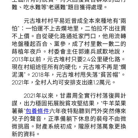
難、吃水難等“老邁難”題目獲得處理。
元古堆村村平易近曾成全本來種地有“兩
怕”：一怕運不上去爛地里，二怕拉不出往賣
不上價。自從硬化路通抵家門口，他用流轉
地盤種起百合、黨參，成了村里數一數二的
蒔植年夜戶。村委會主任郭連兵感歎地說，
2013年以前，元古堆村只要2.4公里硬化路。
現在村組途徑所有的硬化，元古堆不再是“爛
泥溝”。2018年，元古堆村甩失落“貧苦帽”。
2021年，全村人均可安排支出達1.2萬元。
2021年以來，甘肅周全實行村落復興計
謀，出力穩固拓展脫貧攻堅結果，“牛羊菜果
薯藥”
包養條件
六年夜特點聽到門外突然傳來
兒子的聲音，正準備躺下休息的裴母不由微
微挑眉。財產系統初成，隴原村落萬象更換
新的資料。