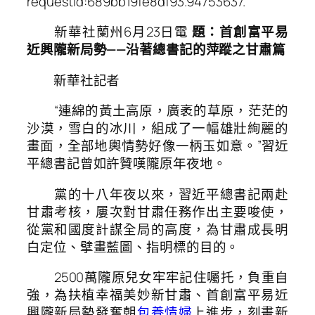
requestId:689bb19fe8df93.94753637.
新華社蘭州6月23日電
題：首創富平易
近興隴新局勢——沿著總書記的萍蹤之甘肅篇
新華社記者
“連綿的黃土高原，廣袤的草原，茫茫的
沙漠，雪白的冰川，組成了一幅雄壯絢麗的
畫面，全部地輿情勢好像一柄玉如意。”習近
平總書記曾如許贊嘆隴原年夜地。
黨的十八年夜以來，習近平總書記兩赴
甘肅考核，屢次對甘肅任務作出主要唆使，
從黨和國度計謀全局的高度，為甘肅成長明
白定位、擘畫藍圖、指明標的目的。
2500萬隴原兒女牢牢記住囑托，負重自
強，為扶植幸福美妙新甘肅、首創富平易近
興隴新局勢發奮朝
包養情婦
上進步，刻畫新