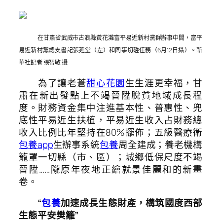
在甘肅省武威市古浪縣黃花灘富平易近新村黨群辦事中間，富平
易近新村黨總支書記張延堂（左）和同事切磋任務（6月12日攝）。新
華社記者 張智敏 攝
為了讓老蒼
甜心花園
生生涯更幸福，甘
肅在新出發點上不竭晉陞脫貧地域成長程
度。財務資金集中注進基本性、普惠性、兜
底性平易近生扶植，平易近生收入占財務總
收入比例比年堅持在80%擺佈；五級醫療衛
包養app
生辦事系統
包養
周全建成；養老機構
籠罩一切縣（市、區）；城鄉低保尺度不竭
晉陞……隴原年夜地正繪就景佳麗和的新畫
卷。
“
包養
加速成長生態財產，構筑國度西部
生態平安樊籬”