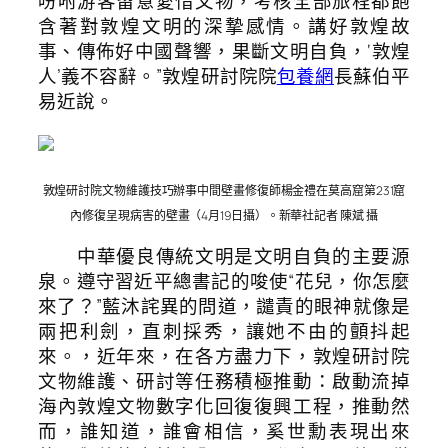
吩咐游客留意愛惜文物，考核全部旅程都飽
含著對敦煌文明的深摯感情。講好敦煌故
事、傳佈好中國聲響，果斷文明自負，‘敦煌
人’義不容辭。”敦煌研討院院
包養網
長蘇伯平
易近說。
敦煌研討院文物維護技巧辦事中間壁畫修復師楊金禮在莫高窟第231窟
內修復呈現病害的壁畫（4月19日攝）。新華社記者 陳斌 攝
中華優良傳統文明是文明自負的主要源
泉。遵守習近平總書記的唆使“花兒，你怎麼
來了？”藍沐詫異的問道，譴責的眼神就像是
兩把利劍，直刺採秀，讓她不由的顫抖起
來。，近年來，在各方盡力下，敦煌研討院
文物維護、研討等任務積極推動：啟動流掉
海內敦煌文物數字化回復復興工程，推動然
而，誰知道，誰會相信，奚世勳表現出來