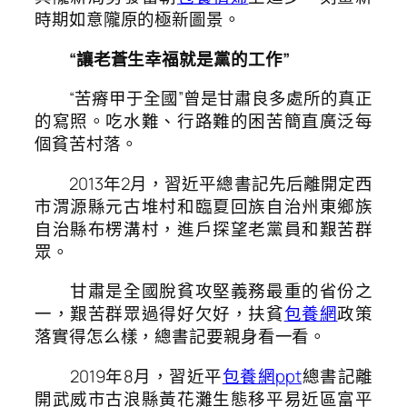
時期如意隴原的極新圖景。
“讓老蒼生幸福就是黨的工作”
“苦瘠甲于全國”曾是甘肅良多處所的真正
的寫照。吃水難、行路難的困苦簡直廣泛每
個貧苦村落。
2013年2月，習近平總書記先后離開定西
市渭源縣元古堆村和臨夏回族自治州東鄉族
自治縣布楞溝村，進戶探望老黨員和艱苦群
眾。
甘肅是全國脫貧攻堅義務最重的省份之
一，艱苦群眾過得好欠好，扶貧
包養網
政策
落實得怎么樣，總書記要親身看一看。
2019年8月，習近平
包養網ppt
總書記離
開武威市古浪縣黃花灘生態移平易近區富平