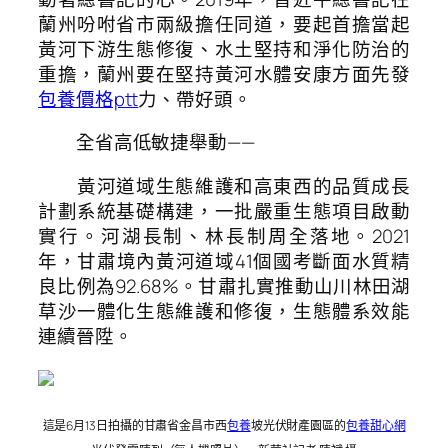
蘭州吩咐省市兩級擔任同道，要起首擔當起
黃河下游生態修復、水土堅持和淨化防治的
重擔，蘭州要在堅持黃河水體安康方面先發
包養價格ptt
力、帶好頭。
全省高低敏捷舉動——
黃河道域生態維護和高東西的品質成長
計劃系統基礎構建，一批嚴重生態項目啟動
實行。河湖長制、林長制周全落地。2021
年，甘肅境內黃河道域41個國考斷面水質精
良比例為92.68%。甘肅扎實推動山川林田湖
草沙一體化生態維護和修復，生態體系效能
連續晉陞。
這是6月13日拍攝的甘肅省金昌市西
包養
坡光伏財產園區的
包養甜心網