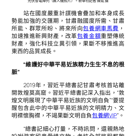
光伏發電陣列（無人機照片）。新華社記者 陳斌 攝
站在國度嚴重計謀機會疊加和本身成長
勢能加強的交匯期，甘肅融國度所需、甘肅
所能、群眾所盼、將來所向
包養網車馬費
，
加速推進新興財產，改革
包養金額
重塑傳統
財產，強化科技立異引領，果斷不移推進高
東西的品質成長。
“維護好中華平易近族精力生生不息的根
脈”
2019年，習近平總書記甘肅考核首站離
開敦煌莫高窟。習近平總書記深入指出，“敦
煌文明展現了中華平易近族的文明自負”“要提
醒包含此中的中華平易近族的文明精力、文
明襟懷胸襟，不竭果斷文明自負
包養網VIP
”。
“總書記細心打量，不時訊問，還親熱地