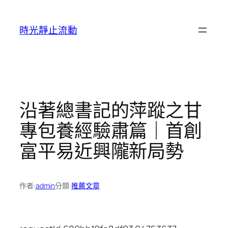
跳
至
時光靜止流動
主
要
內
容
沿著總書記的萍蹤之甘
專包養經驗肅篇｜首創
富平易近興隴新局勢
作者:
admin
分類:
推薦文章