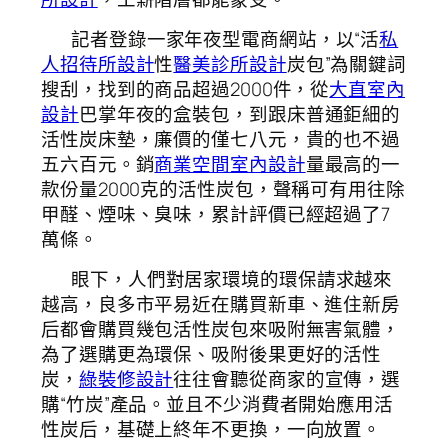
記者登錄一家年夜型電商網站，以“活
私
人招待所設計
性
醫美診所設計
炭包”為關鍵詞
搜刮，找到的商品超過2000件，從
大直室內
設計
巴掌年夜的盒裝包，到跟床普通鉅細的
活性炭床墊，廉價的僅七八元，貴的也不過
五六百元。銷
商業空間室內設計
量最高的一
款份量2000克的活性炭包，聲稱可有用往除
甲醛、煙味、臭味，累計評價已經超過了7
萬條。
眼下，人們對居家環境的環保請求越來
越高，良多市平易近在購買新車、進住新房
后都會購買幾包活性炭包來吸附無害氣體，
為了選購更為環保、吸附後果更好的活性
炭，
綠裝修設計
往往會聽從商家的宣傳，選
購“竹炭”產品。並且不少消費者開始應用活
性炭后，基礎上終年不更換，一向放置。