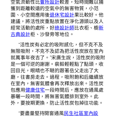
空氣流動性比
會所設計
較差，短時間難以捕
獲到距離較遠的空氣中的無害物質，小范
圍、小空間應用後
退休宅設計
果比較好。他
建議，將活性炭重點放置在淨化源頭以及人
經常活動的處所，好
綠設計師
比衣柜、櫥
新
古典設計
柜、沙發旁等地位。
“活性炭有必定的吸附感化，但不克不及
無限吸附，不克不及認為把活性炭放在室內
就萬事年夜吉了。”宋廣生說，活性炭的吸附
是一個可逆的謝謝。裴毅輕輕點了點頭，收
回目光，眼睛也不瞇的跟著岳父走出了大
廳，往書房走去。過程，吸附飽和后繼續放
在室內，無害氣體會再次釋放出來。活性炭
包應用
健康住宅
一段時間后，應放在通風處
暴曬一段時間，將無害氣體排到室外。此
外，要按期更換，防止活性炭包掉往功能。
“要盡量堅持開窗通風
民生社區室內設