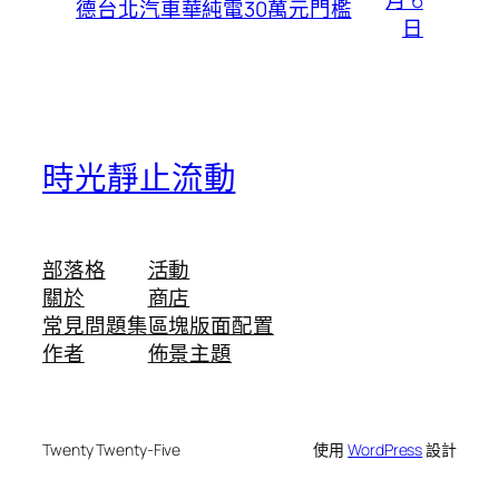
德台北汽車華純電30萬元門檻
日
時光靜止流動
部落格
活動
關於
商店
常見問題集
區塊版面配置
作者
佈景主題
Twenty Twenty-Five
使用
WordPress
設計