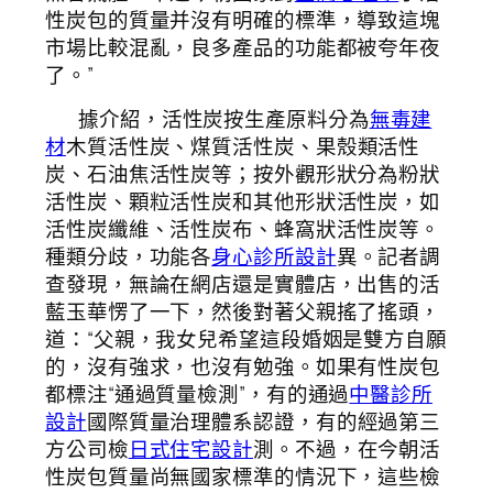
性炭包的質量并沒有明確的標準，導致這塊
市場比較混亂，良多產品的功能都被夸年夜
了。”
據介紹，活性炭按生產原料分為
無毒建
材
木質活性炭、煤質活性炭、果殼類活性
炭、石油焦活性炭等；按外觀形狀分為粉狀
活性炭、顆粒活性炭和其他形狀活性炭，如
活性炭纖維、活性炭布、蜂窩狀活性炭等。
種類分歧，功能各
身心診所設計
異。記者調
查發現，無論在網店還是實體店，出售的活
藍玉華愣了一下，然後對著父親搖了搖頭，
道：“父親，我女兒希望這段婚姻是雙方自願
的，沒有強求，也沒有勉強。如果有性炭包
都標注“通過質量檢測”，有的通過
中醫診所
設計
國際質量治理體系認證，有的經過第三
方公司檢
日式住宅設計
測。不過，在今朝活
性炭包質量尚無國家標準的情況下，這些檢