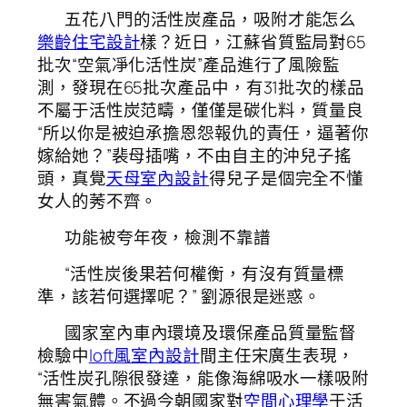
五花八門的活性炭產品，吸附才能怎么
樂齡住宅設計
樣？近日，江蘇省質監局對65
批次“空氣凈化活性炭”產品進行了風險監
測，發現在65批次產品中，有31批次的樣品
不屬于活性炭范疇，僅僅是碳化料，質量良
“所以你是被迫承擔恩怨報仇的責任，逼著你
嫁給她？”裴母插嘴，不由自主的沖兒子搖
頭，真覺
天母室內設計
得兒子是個完全不懂
女人的莠不齊。
功能被夸年夜，檢測不靠譜
“活性炭後果若何權衡，有沒有質量標
準，該若何選擇呢？” 劉源很是迷惑。
國家室內車內環境及環保產品質量監督
檢驗中
loft風室內設計
間主任宋廣生表現，
“活性炭孔隙很發達，能像海綿吸水一樣吸附
無害氣體。不過今朝國家對
空間心理學
于活