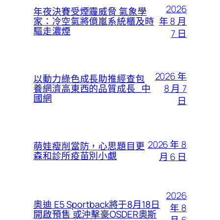
2026
年夜決賽受煙霾威脅 氣象學
年 8 月
家：冷空氣將億嵐系統櫃及時
驅走濃煙
7 日
2026 年
以動力綠色成長助推經查包
8 月 7
養網濟高東西的品質成長_中
國網
日
2026 年 8
萌娃瘦削當防，心思題目更
森和診所疫苗別小覷
月 6 日
2026
奧迪 E5 Sportback將于8月18日
年 8
開啟預售 或沖擊豪OSDER奧斯
月 6