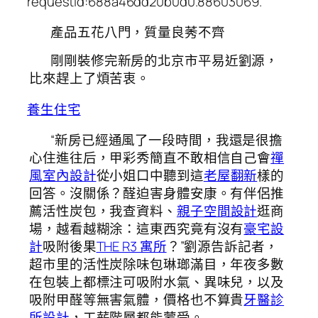
requestId:688a46dd20b0d0.88603069.
產品五花八門，質量良莠不齊
剛剛裝修完新房的北京市平易近劉源，
比來趕上了煩苦衷。
養生住宅
“新房已經通風了一段時間，我還是很擔
心住進往后，甲彩秀簡直不敢相信自己會
禪
風室內設計
從小姐口中聽到這
老屋翻新
樣的
回答。沒關係？醛迫害身體安康。有伴侶推
薦活性炭包，我查資料、
親子空間設計
逛商
場，越看越糊涂：這東西究竟有沒有
豪宅設
計
吸附後果
THE R3 寓所
？”劉源告訴記者，
超市里的活性炭除味包琳瑯滿目，年夜多數
在包裝上都標注可吸附水氣、異味兒，以及
吸附甲醛等無害氣體，價格也不算貴
牙醫診
所設計
，工薪階層都能蒙受。