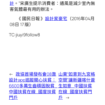
計
。”宋廣生提示消費者：通風是減少室內無
害氣體最有用的辦法。
《 國民日報 》
設計家豪宅
（2016年04月
08日 17 版）
TC:jiuyi9follow8
←
政協首場發布會08靠
山東“如意到九宮格
設計app追蹤關心扶貧：
空間”讓新疆喀什蒼
6600多萬生齒穩固脫貧_
生如意_中國扶貧
中國扶貧在線_國度扶貧
在線_國度扶貧門
門戶
戶
→