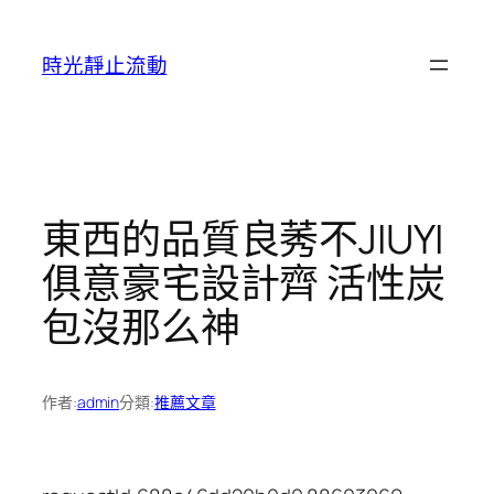
跳
至
時光靜止流動
主
要
內
容
東西的品質良莠不JIUYI
俱意豪宅設計齊 活性炭
包沒那么神
作者:
admin
分類:
推薦文章