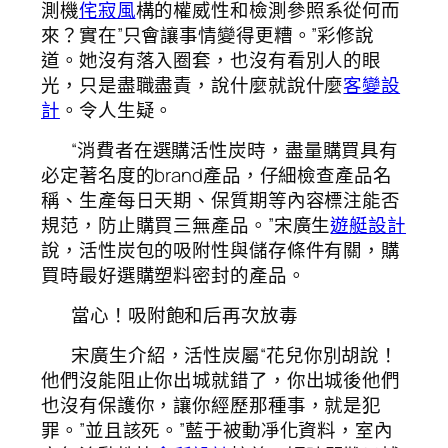
測機
侘寂風
構的權威性和檢測參照系從何而
來？實在”只會讓事情變得更糟。”彩修說
道。她沒有落入圈套，也沒有看別人的眼
光，只是盡職盡責，說什麼就說什麼
客變設
計
。令人生疑。
“消費者在選購活性炭時，盡量購買具有
必定著名度的brand產品，仔細檢查產品名
稱、生產每日天期、保質期等內容標注能否
規范，防止購買三無產品。”宋廣生
遊艇設計
說，活性炭包的吸附性與儲存條件有關，購
買時最好選購塑料密封的產品。
當心！吸附飽和后再次放毒
宋廣生介紹，活性炭屬“花兒你別胡說！
他們沒能阻止你出城就錯了，你出城後他們
也沒有保護你，讓你經歷那種事，就是犯
罪。”並且該死。”藍于被動凈化資料，室內