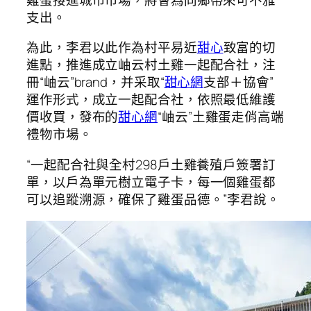
支出。
為此，李君以此作為村平易近
甜心
致富的切
進點，推進成立岫云村土雞一起配合社，注
冊“岫云”brand，并采取“
甜心網
支部＋協會”
運作形式，成立一起配合社，依照最低維護
價收買，發布的
甜心網
“岫云”土雞蛋走俏高端
禮物市場。
“一起配合社與全村298戶土雞養殖戶簽署訂
單，以戶為單元樹立電子卡，每一個雞蛋都
可以追蹤溯源，確保了雞蛋品德。”李君說。