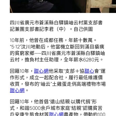
四川省廣元市蒼溪縣白驛鎮岫云村黨支部書
記兼團支部書記李君（中）。自己供圖
10年前，他曾在成都任務，年薪十數萬。
“5·12”汶川地動后，他當機立斷回到滿目瘡痍
的貧窮家鄉——四川省廣元市蒼溪縣白驛鎮岫
云村，擔負村主任助理，全年薪水6280元。
回籍10年，
甜心網
他采取“支部＋協
甜心
會”運
作形式，成立一起配合社，履行最低維護價
收買，發布的“岫云”土雞蛋走俏高端禮物市場
甜心網
。
回籍10年，他首倡“遠山結親·以購代捐”形
式，和諧5000余戶城市家庭“結親”認購貧苦
戶安康生態食材等
甜心網
農產物，帶動約100