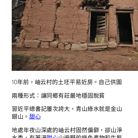
10年前，岫云村的土坯平易近房。自己供圖
兩種形式：讓同鄉有莊嚴地穩固脫貧
習近平總書記屢次誇大，青山綠水就是金山
銀山。
甜心
地處年夜山深處的岫云村固然偏僻，卻山淨
水秀，有著漫
甜心
山遍野的綠色產物和生態