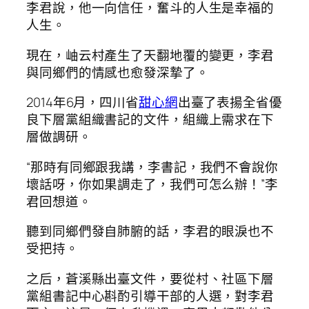
李君說，他一向信任，奮斗的人生是幸福的
人生。
現在，岫云村產生了天翻地覆的變更，李君
與同鄉們的情感也愈發深摯了。
2014年6月，四川省
甜心網
出臺了表揚全省優
良下層黨組織書記的文件，組織上需求在下
層做調研。
“那時有同鄉跟我講，李書記，我們不會說你
壞話呀，你如果調走了，我們可怎么辦！”李
君回想道。
聽到同鄉們發自肺腑的話，李君的眼淚也不
受把持。
之后，蒼溪縣出臺文件，要從村、社區下層
黨組書記中心斟酌引導干部的人選，對李君