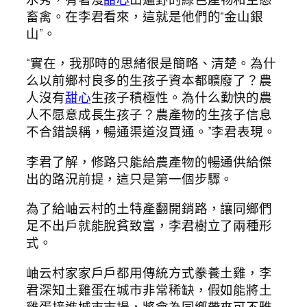
畜禽。在李君看來，這就是他們的“金山銀
山”。
“實在，我那時的思緒很是簡略、清楚。為什
么以前鄉村良多的生孩子資本都曠廢了？農
人沒有
甜心
生孩子積極性。為什么勤快的農
人不愿意成長生孩子？農產物的生孩子信息
不合錯誤稱，暢通渠道沒買通。”李君表現。
李君了解，修路只能給農產物的暢通供給傑
出的路況前提，這只是第一個步驟。
為了給岫云村的土特產翻開銷路，讓同鄉們
足不出戶就能脫貧致富，李君樹立了兩種形
式。
岫云村家家戶戶都用傳統方式豢養土雞，李
君深知土雞蛋在城市非常稀缺，假如能將土
雞蛋接進城市市場，將會為同鄉帶來可不雅