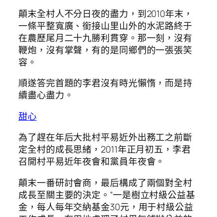
顛末全村人不分日夜的盡力，到2010年末，
一條平整寬廣、銜接山里山外的水泥路終于
在農歷尾月二十九勝利貫穿。那一刻，沒有
鞭炮，沒有掌聲，有的是同鄉們的一張張笑
容。
順遂答完首題的李君沒有時光懶惰，而是持
續盡心盡力。
甜心
為了趕在年后大批村平易近外出務工之前斷
定全村的成長思緒，2011年正月初五，李君
召開村平易近年夜會和黨員年夜會。
顛末一番研討會商，最后構成了兩個對全村
成長至關主要的決定。“一是樹立村級公益基
金，每人每年交納基金30元，用于村級公益