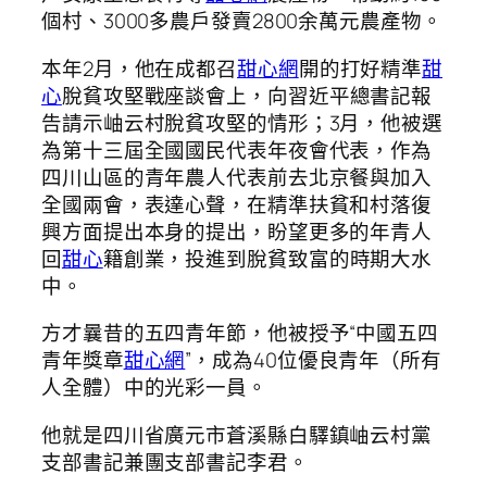
個村、3000多農戶發賣2800余萬元農產物。
本年2月，他在成都召
甜心網
開的打好精準
甜
心
脫貧攻堅戰座談會上，向習近平總書記報
告請示岫云村脫貧攻堅的情形；3月，他被選
為第十三屆全國國民代表年夜會代表，作為
四川山區的青年農人代表前去北京餐與加入
全國兩會，表達心聲，在精準扶貧和村落復
興方面提出本身的提出，盼望更多的年青人
回
甜心
籍創業，投進到脫貧致富的時期大水
中。
方才曩昔的五四青年節，他被授予“中國五四
青年獎章
甜心網
”，成為40位優良青年（所有
人全體）中的光彩一員。
他就是四川省廣元市蒼溪縣白驛鎮岫云村黨
支部書記兼團支部書記李君。