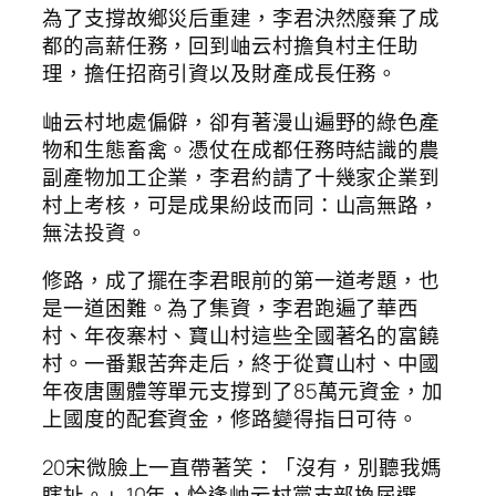
為了支撐故鄉災后重建，李君決然廢棄了成
都的高薪任務，回到岫云村擔負村主任助
理，擔任招商引資以及財產成長任務。
岫云村地處偏僻，卻有著漫山遍野的綠色產
物和生態畜禽。憑仗在成都任務時結識的農
副產物加工企業，李君約請了十幾家企業到
村上考核，可是成果紛歧而同：山高無路，
無法投資。
修路，成了擺在李君眼前的第一道考題，也
是一道困難。為了集資，李君跑遍了華西
村、年夜寨村、寶山村這些全國著名的富饒
村。一番艱苦奔走后，終于從寶山村、中國
年夜唐團體等單元支撐到了85萬元資金，加
上國度的配套資金，修路變得指日可待。
20宋微臉上一直帶著笑：「沒有，別聽我媽
瞎扯。」10年，恰逢岫云村黨支部換屆選