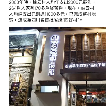
2008年時，岫云村人均年支出2000元擺佈，
264戶人家有170多戶貧苦戶，現在，岫云村
人均純支出已到達11800多元，已完成整村脫
貧，還成為四川省首批省級“四好村”。