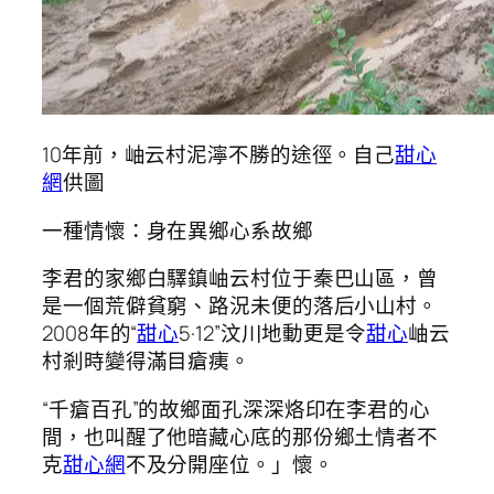
10年前，岫云村泥濘不勝的途徑。自己
甜心
網
供圖
一種情懷：身在異鄉心系故鄉
李君的家鄉白驛鎮岫云村位于秦巴山區，曾
是一個荒僻貧窮、路況未便的落后小山村。
2008年的“
甜心
5·12”汶川地動更是令
甜心
岫云
村剎時變得滿目瘡痍。
“千瘡百孔”的故鄉面孔深深烙印在李君的心
間，也叫醒了他暗藏心底的那份鄉土情者不
克
甜心網
不及分開座位。」懷。