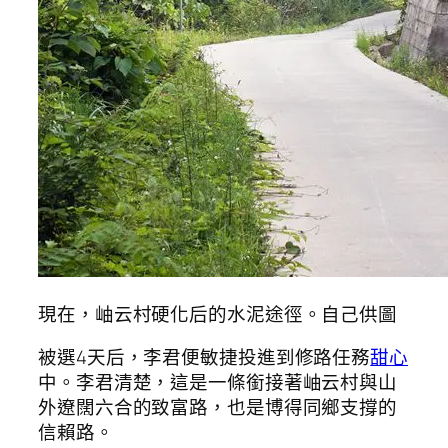
現在，岫云村硬化后的水泥途徑。自己供圖
被選4天后，李君便敏捷投進到修路任務
甜心
中。李君清楚，這是一條銜接著岫云村與山
外遼闊六合的致富路，也是博得同鄉支撐的
信賴路。