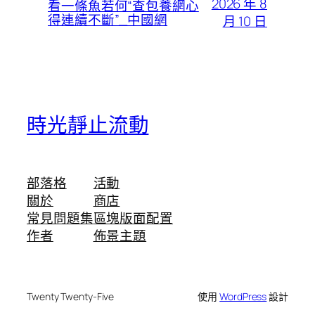
2026 年 8
看一條魚若何“查包養網心
得連續不斷”_中國網
月 10 日
時光靜止流動
部落格
活動
關於
商店
常見問題集
區塊版面配置
作者
佈景主題
Twenty Twenty-Five
使用
WordPress
設計