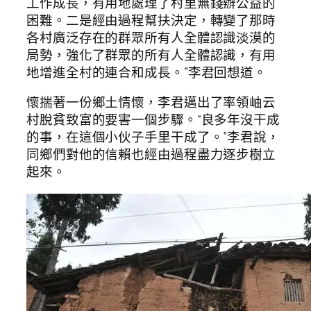
工作成長，有用地處理了村里無錢辦公益的
困難。二是經由過程幫扶決定，轉變了那時
各村廣泛存在的群眾所有人全體認識淡漠的
局勢，強化了群眾的所有人全體認識，有用
地增進全村的連合和成長。”李君回想道。
懷揣著一份鄉土情懷，李君邁出了率領岫云
村脫貧致富的要害一個步驟。“良多年沒干成
的事，在這個小伙子手里干成了。”李君說，
同鄉們對他的信賴也經由過程盡力逐步樹立
起來。