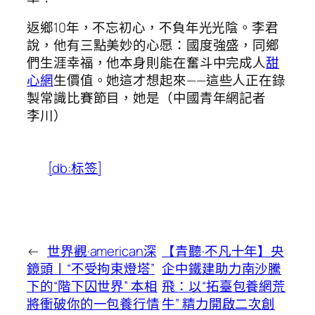
返鄉10年，不忘初心，不負年光光陰。李君
說，他有三點美妙的心愿：國度強盛，同鄉
們生涯幸福，他本身則能在奮斗中完成人
甜
心網
生價值。她這才想起來——這些人正在錄
製常識比賽節目，她是（中國青年網記者
李川）
[db:标签]
←
世界觀·american深
【青聽·不凡十年】央
鏡頭丨“不受拘束燈塔”
企中鐵建助力南沙騰
下的“階下囚世界” 本相
飛：以“拓臺包養網荒
將衝破你的一包養行情
牛” 精力開啟二次創