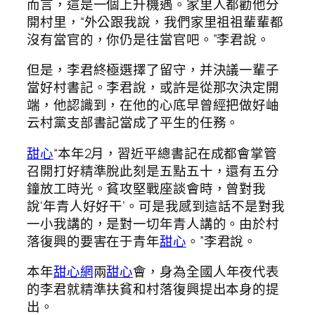
而言，這是一個上升機遇。家里人都勸他分
開村里，“外公跟我說，我們家里祖祖輩輩都
沒有當官的，你仍是往當官吧。”李君說。
但是，李君終極選擇了留守，并決議一輩子
當好村書記。李君說，或許是從那次決定開
端，他認識到，在他的心底早曾經把做好岫
云村黨支部書記當成了平生的任務。
甜心
“本年2月，習近平總書記在成都會掌管
召開打好精準脫此刻是五點五十，還有五分
鐘放工時光。貧攻堅戰座談會時，曾對我
說‘年青人好好干’。可是我感到這話不是對我
一小我講的，是對一切年青人講的。由於村
落復興的要害在于青年
甜心
。”李君說。
本年
甜心網
兩
甜心
會，身為全國人年夜代表
的李君就精準扶貧和村落復興提出本身的提
出。