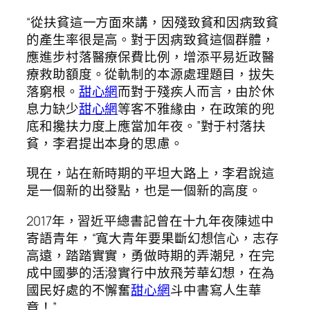
“從扶貧這一方面來講，因殘致貧和因病致貧
的產生率很是高。對于因病致貧這個群體，
應進步村落醫療保費比例，增添平易近政醫
療救助額度。從軌制的本源處理題目，拔失
落窮根。
甜心網
而對于殘疾人而言，由於休
息力缺少
甜心網
等客不雅緣由，在政策的兜
底和攙扶力度上應當加年夜。”對于村落扶
貧，李君提出本身的思慮。
現在，站在新時期的平坦大路上，李君說這
是一個新的出發點，也是一個新的高度。
2017年，習近平總書記曾在十九年夜陳述中
寄語青年，“寬大青年要果斷幻想信心，志存
高遠，踏踏實實，勇做時期的弄潮兒，在完
成中國夢的活潑實行中放飛芳華幻想，在為
國民好處的不懈奮
甜心網
斗中書寫人生華
章！”