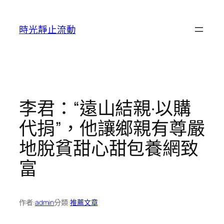
跳
至
時光靜止流動
主
要
內
容
李君：“遠山結親·以購
代捐”，他讓鄉親有尊嚴
地脫貧甜心甜包養網致
富
作者:
admin
分類:
推薦文章