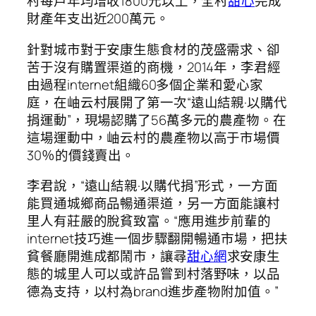
村每戶年均增收1800元以上，全村
甜心
完成
財產年支出近200萬元。
針對城市對于安康生態食材的茂盛需求、卻
苦于沒有購置渠道的商機，2014年，李君經
由過程internet組織60多個企業和愛心家
庭，在岫云村展開了第一次“遠山結親·以購代
捐運動”，現場認購了56萬多元的農產物。在
這場運動中，岫云村的農產物以高于市場價
30％的價錢賣出。
李君說，“遠山結親·以購代捐”形式，一方面
能買通城鄉商品暢通渠道，另一方面能讓村
里人有莊嚴的脫貧致富。“應用進步前輩的
internet技巧進一個步驟翻開暢通市場，把扶
貧餐廳開進成都鬧市，讓尋
甜心網
求安康生
態的城里人可以或許品嘗到村落野味，以品
德為支持，以村為brand進步產物附加值。”