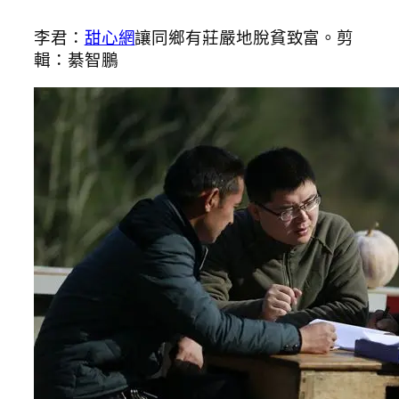
李君：
甜心網
讓同鄉有莊嚴地脫貧致富。剪
輯：綦智鵬