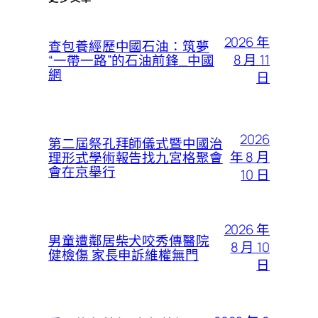
2026 年
查包養經歷中國石油：筑夢
8 月 11
“一帶一路”的石油前鋒_中國
網
日
2026
第二屆祭孔拜師儀式暨中國治
年 8 月
理形式學術報告找九宮格聚會
會在京舉行
10 日
2026 年
男童遭鄰居柴犬咬秀傳醫院
8 月 10
健檢傷 家長申訴維權無門
日