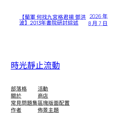
2026 年
【蘭軍 何找九宮格君揚 鄧洪
波】2013年書院研討綜述
8 月 7 日
時光靜止流動
部落格
活動
關於
商店
常見問題集
區塊版面配置
作者
佈景主題