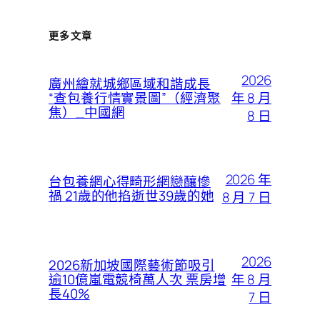
更多文章
2026
廣州繪就城鄉區域和諧成長
年 8 月
“查包養行情實景圖”（經濟聚
焦）_中國網
8 日
2026 年
台包養網心得畸形網戀釀慘
禍 21歲的他掐逝世39歲的她
8 月 7 日
2026
2026新加坡國際藝術節吸引
年 8 月
逾10億嵐電競椅萬人次 票房增
長40%
7 日