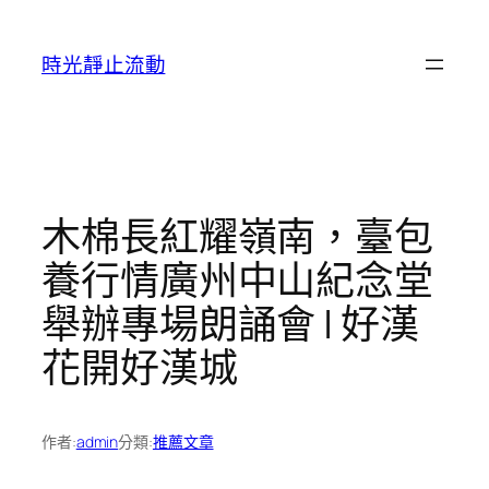
跳
至
時光靜止流動
主
要
內
容
木棉長紅耀嶺南，臺包
養行情廣州中山紀念堂
舉辦專場朗誦會 | 好漢
花開好漢城
作者:
admin
分類:
推薦文章