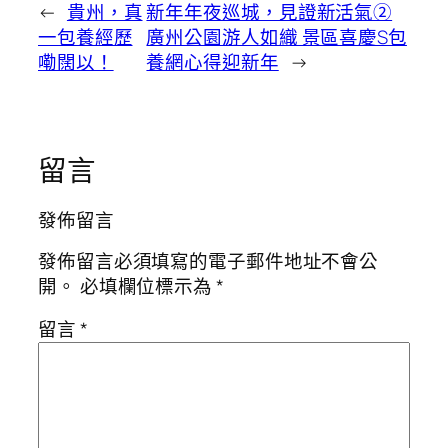
←
貴州，真
新年年夜巡城，見證新活氣②
一包養經歷
廣州公園游人如織 景區喜慶S包
嘞闊以！
養網心得迎新年
→
留言
發佈留言
發佈留言必須填寫的電子郵件地址不會公
開。
必填欄位標示為
*
留言
*