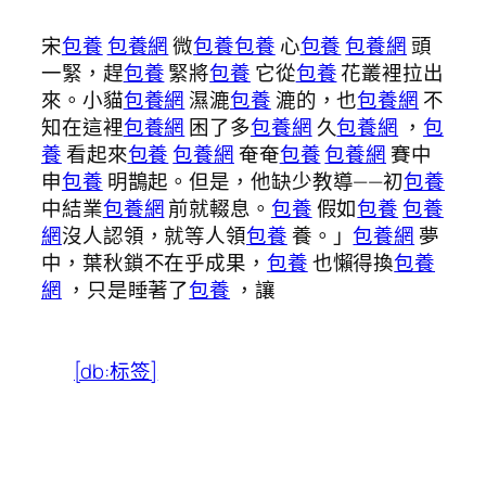
宋
包養
包養網
微
包養
包養
心
包養
包養網
頭
一緊，趕
包養
緊將
包養
它從
包養
花叢裡拉出
來。小貓
包養網
濕漉
包養
漉的，也
包養網
不
知在這裡
包養網
困了多
包養網
久
包養網
，
包
養
看起來
包養
包養網
奄奄
包養
包養網
賽中
申
包養
明鵲起。但是，他缺少教導——初
包養
中結業
包養網
前就輟息。
包養
假如
包養
包養
網
沒人認領，就等人領
包養
養。」
包養網
夢
中，葉秋鎖不在乎成果，
包養
也懶得換
包養
網
，只是睡著了
包養
，讓
[db:标签]