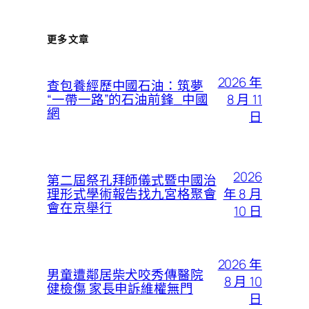
更多文章
2026 年
查包養經歷中國石油：筑夢
8 月 11
“一帶一路”的石油前鋒_中國
網
日
2026
第二屆祭孔拜師儀式暨中國治
年 8 月
理形式學術報告找九宮格聚會
會在京舉行
10 日
2026 年
男童遭鄰居柴犬咬秀傳醫院
8 月 10
健檢傷 家長申訴維權無門
日