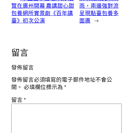
覽在廣州開幕 農講甜心甜
雨，南邊強對流
包養網所實景劇《百年講
呈現點臺包養多
臺》初次公演
面廣
→
留言
發佈留言
發佈留言必須填寫的電子郵件地址不會公
開。
必填欄位標示為
*
留言
*