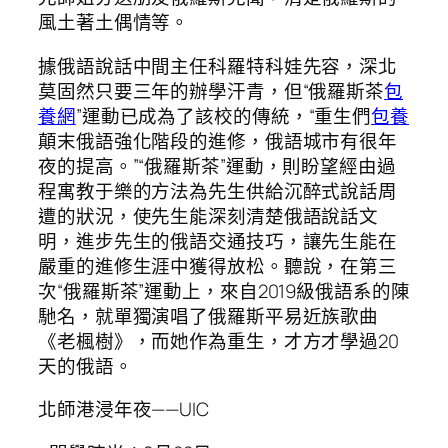
風土著土偶情等。
據俄語說話中間主任科羅特科娃先容，深北
莫固然只要三年的辦學汗青，但“俄羅斯茶
包
養網
”運動已成為了該校的傳統，“重生們
包養
顛末俄語強化階段的進修，俄語城市有很年
夜的提高。”“俄羅斯茶”運動，則盼望經由過
程寓教于樂的方法為先生供給沉醉式說話周
遭的狀況，使先生能深刻清楚俄語說話文
明，進步先生的俄語交通技巧，讓先生能在
嚴重的進修生涯中獲得放松。聽說，在第三
次“俄羅斯茶”運動上，來自2019級俄語系的陳
馳名，就單獨演唱了俄羅斯平易近族歌曲
《老楓樹》，而她作為重生，才方才學過20
天的俄語。
北師港浸年夜——UIC