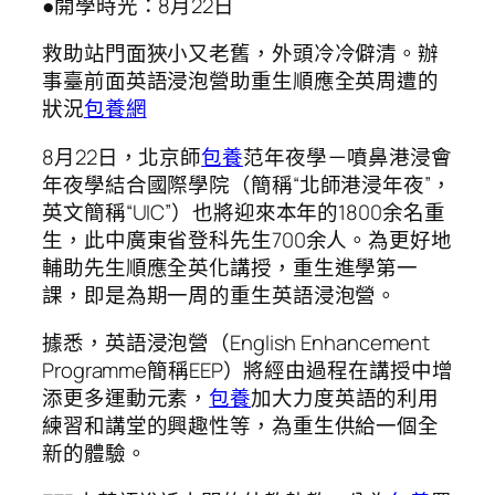
●開學時光：8月22日
救助站門面狹小又老舊，外頭冷冷僻清。辦
事臺前面英語浸泡營助重生順應全英周遭的
狀況
包養網
8月22日，北京師
包養
范年夜學－噴鼻港浸會
年夜學結合國際學院（簡稱“北師港浸年夜”，
英文簡稱“UIC”）也將迎來本年的1800余名重
生，此中廣東省登科先生700余人。為更好地
輔助先生順應全英化講授，重生進學第一
課，即是為期一周的重生英語浸泡營。
據悉，英語浸泡營（English Enhancement
Programme簡稱EEP）將經由過程在講授中增
添更多運動元素，
包養
加大力度英語的利用
練習和講堂的興趣性等，為重生供給一個全
新的體驗。