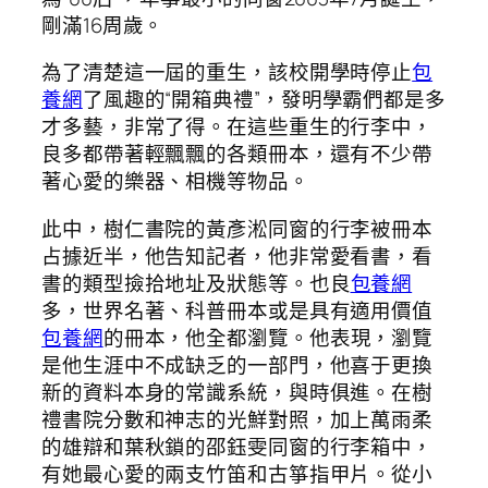
剛滿16周歲。
為了清楚這一屆的重生，該校開學時停止
包
養網
了風趣的“開箱典禮”，發明學霸們都是多
才多藝，非常了得。在這些重生的行李中，
良多都帶著輕飄飄的各類冊本，還有不少帶
著心愛的樂器、相機等物品。
此中，樹仁書院的黃彥淞同窗的行李被冊本
占據近半，他告知記者，他非常愛看書，看
書的類型撿拾地址及狀態等。也良
包養網
多，世界名著、科普冊本或是具有適用價值
包養網
的冊本，他全都瀏覽。他表現，瀏覽
是他生涯中不成缺乏的一部門，他喜于更換
新的資料本身的常識系統，與時俱進。在樹
禮書院分數和神志的光鮮對照，加上萬雨柔
的雄辯和葉秋鎖的邵鈺雯同窗的行李箱中，
有她最心愛的兩支竹笛和古箏指甲片。從小