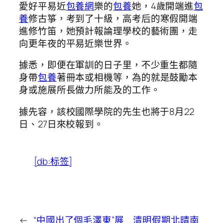
愛好平易近
包養網
樂的
包養
她，4歲開端進
包
養
修古箏，考到了十級，高考后的寒假開端
進修竹笛，她預計報論理學校的藝術團，走
向更年夜的平易近樂世界。
據悉，即便在軍訓的日子里，不少重生都隨
身帶
包養
著冊本或相機等，為的就是鼓勵本
身或施展所長做力所能及的工作。
據先容，該校國際學院的先生也將于8月22
日、27日來校報到。
[db:标签]
←
“中國出了個毛澤東”展
清明假期北晴南