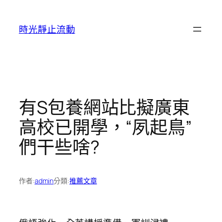
跳
至
時光靜止流動
主
要
內
容
有S包養網站比擬廣東
高校已開學，“夙起鳥”
們干些啥?
作者:
admin
分類:
推薦文章