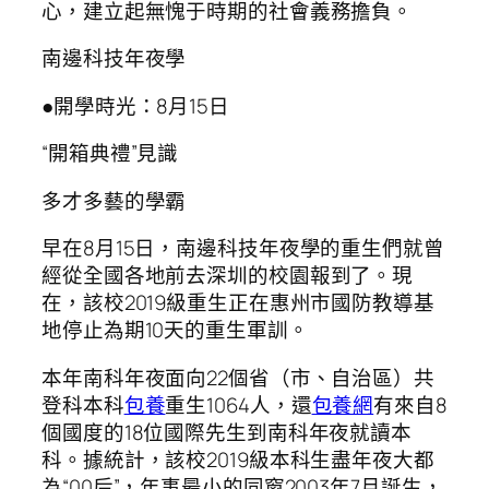
心，建立起無愧于時期的社會義務擔負。
南邊科技年夜學
●開學時光：8月15日
“開箱典禮”見識
多才多藝的學霸
早在8月15日，南邊科技年夜學的重生們就曾
經從全國各地前去深圳的校園報到了。現
在，該校2019級重生正在惠州市國防教導基
地停止為期10天的重生軍訓。
本年南科年夜面向22個省（市、自治區）共
登科本科
包養
重生1064人，還
包養網
有來自8
個國度的18位國際先生到南科年夜就讀本
科。據統計，該校2019級本科生盡年夜大都
為“00后”，年事最小的同窗2003年7月誕生，