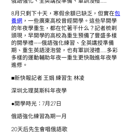
俄語強化、全英講授準備、軍訓浸禮……
8月只剩下十天，寒假余額已缺乏，但實在
包
養網
，一些廣東高校曾經開學。這些早開學
的年夜學重生，都在忙著干什么？記者梳剃
頭現，早開學的高校為重生預備了豐盛多樣
的開學禮——俄語強化練習、全英講授準備
期、重生英語浸泡營，也有軍訓浸禮……多彩
多樣的運動輔助年夜一重生更快融進年夜學
進修。
■新快報記者 王娟 練習生 林凌
深圳北理莫斯科年夜學
●開學時光：7月27日
俄語強化練習為期一月
20天后先生會唱俄語歌