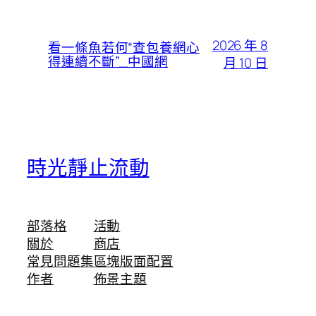
2026 年 8
看一條魚若何“查包養網心
得連續不斷”_中國網
月 10 日
時光靜止流動
部落格
活動
關於
商店
常見問題集
區塊版面配置
作者
佈景主題