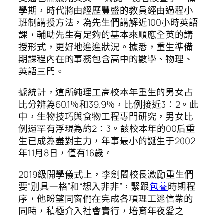
學期，時代將由經歷豐盛的教員經由過程小
班制講授方法，為先生們講解近100小時英語
課，輔助先生有足夠的基本來順應全英的講
授形式，更好地進進狀況。據悉，重生準備
期課程內在的事務包含高中的數學、物理、
英語三門。
據統計，這所純理工高校本年重生的男女占
比分辨為60.1％和39.9％，比例接近3：2。此
中，生物技巧與食物工程專門研究，男女比
例還罕有浮現為約2：3。該校本年的00后重
生已成為盡對主力，年事最小的誕生于2002
年11月8日，僅有16歲。
2019級開學儀式上，李劍閣校長激勵重生們
要“別具一格”和“想入非非”，緊跟
包養
時期程
序，他盼望同窗們在完成各項理工迷信業的
同時，積極介入社會實行，培育年夜愛之