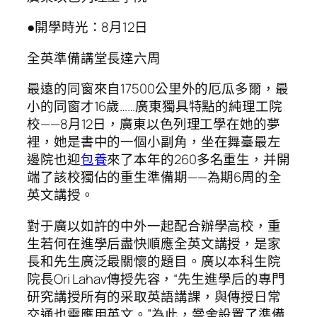
●開學時光：8月12日
全英準備講堂長達六周
最遠的同窗來自17500公里外的厄瓜多爾，最
小的同窗才16歲……廣東獨具特點的純理工院
校——8月12日，廣東以色列理工學在她的夢
裡，她是書中的一個小副角，坐在舞臺最左
邊院也迎
包養
來了本年的260多名重生，并開
端了該校獨佔的重生準備期——為期6周的全
英文講授。
對于廣以如許的中外一起配合辦學高校，重
生若何在進學后盡快順應全英文講授，是家
長和先生廣泛最關懷的題目。廣以本科生院
院長Ori Lahav傳授先容，“先生進學后的專門
研究講授所有的采取英語講課，與傳授日常
交通也需應用英文。”為此，黌舍設置了準備