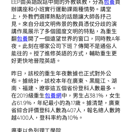
EEP由英語說話中間的外教執教，分為
包養
買
辦講座和小班實行運動課兩種情勢。講堂
上，外教們選擇熱點的話題讓大師各抒己
見。來自分歧文明佈景的教員憑仗分歧的演
講作風展示了多個國度文明的特點，為重生
翻
包養
開了一個遠望世界的窗口，同時教A年
夜。此刻在哪家公司下班？傳聞不是通俗人
能往的。授了進修英語的方式，輔助重生更
好更快地晉陞英語。
昨日，該校的重生年夜數據也正式對外公
布。據統計，該校本年在廣東、黑龍江、湖
南、福建、遼寧這五個省份登科人數最多。
在2019級重生
包養網
中，男生占38.1％，女生
占61.9％，年紀最小的為17歲。據清楚，廣東
省綜合評價登科人數為407人，報名總人數跨
越4100人，登科率約為10％。
廣東以色列理工學院