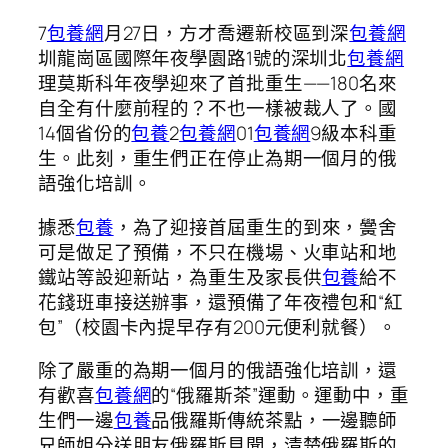
7
包養網
月27日，方才喬遷新校區到深
包養網
圳龍崗區國際年夜學園路1號的深圳北
包養網
理莫斯科年夜學迎來了首批重生——180名來
自全有什麼前程的？不也一樣被裁人了。國
14個省份的
包養
2
包養網
01
包養網
9級本科重
生。此刻，重生們正在停止為期一個月的俄
語強化培訓。
據悉
包養
，為了迎接首屆重生的到來，黌舍
可是做足了預備，不只在機場、火車站和地
鐵站等設迎新站，為重生及家長供
包養
給不
花錢班車接送辦事，還預備了年夜禮包和“紅
包”（校園卡內提早存有200元便利就餐）。
除了嚴重的為期一個月的俄語強化培訓，還
有歡喜
包養網
的“俄羅斯茶”運動。運動中，重
生們一邊
包養
品俄羅斯傳統茶點，一邊聽師
兄師姐分送朋友俄羅斯見聞，清楚俄羅斯的