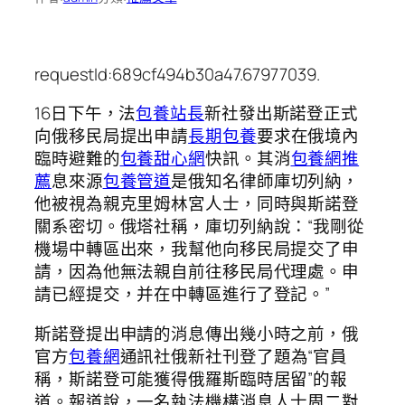
requestId:689cf494b30a47.67977039.
16日下午，法
包養站長
新社發出斯諾登正式
向俄移民局提出申請
長期包養
要求在俄境內
臨時避難的
包養甜心網
快訊。其消
包養網推
薦
息來源
包養管道
是俄知名律師庫切列納，
他被視為親克里姆林宮人士，同時與斯諾登
關系密切。俄塔社稱，庫切列納說：“我剛從
機場中轉區出來，我幫他向移民局提交了申
請，因為他無法親自前往移民局代理處。申
請已經提交，并在中轉區進行了登記。”
斯諾登提出申請的消息傳出幾小時之前，俄
官方
包養網
通訊社俄新社刊登了題為“官員
稱，斯諾登可能獲得俄羅斯臨時居留”的報
道。報道說，一名執法機構消息人士周二對