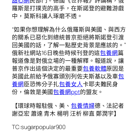
甜心網
民部門。德國《世界報》評論稱，俄
羅斯是打撲克的高手，在斯諾登的避難游戲
中，莫斯科讓人琢磨不透。
“如果你想理解為什么俄羅斯與美國、與西方
的關系已惡化到總統普京拒絕將斯諾登引渡
回美國的話，了解一點歷史背景是應該的。”
俄新社網站16日晚些時候刊登的這
包養網
篇
報道像是對俄立場的一種解釋。報道說，讓
普京作出這個決定的最重要
包養軟體
原因是
英國此前給予俄寡頭別列佐夫斯基以及車
包
養網
臣恐怖分子扎
包養女人
卡耶夫難民身
份，倫敦是美國
包養網ppt
的盟友。
【環球時報駐俄、美、
包養情婦
德、法記者
謝亞宏 蕭達 青木 楊明 汪析 柳直 鄭潤宇】
TC:sugarpopular900