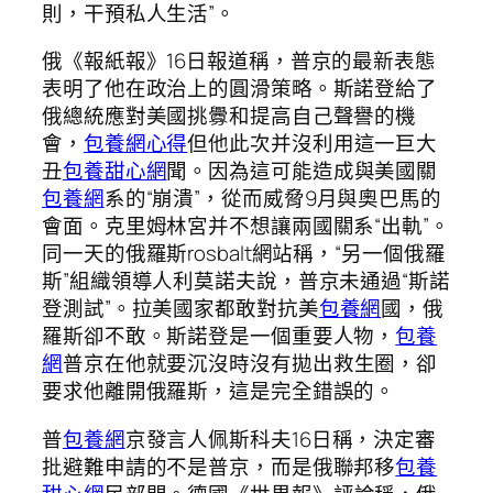
則，干預私人生活”。
俄《報紙報》16日報道稱，普京的最新表態
表明了他在政治上的圓滑策略。斯諾登給了
俄總統應對美國挑釁和提高自己聲譽的機
會，
包養網心得
但他此次并沒利用這一巨大
丑
包養甜心網
聞。因為這可能造成與美國關
包養網
系的“崩潰”，從而威脅9月與奧巴馬的
會面。克里姆林宮并不想讓兩國關系“出軌”。
同一天的俄羅斯rosbalt網站稱，“另一個俄羅
斯”組織領導人利莫諾夫說，普京未通過“斯諾
登測試”。拉美國家都敢對抗美
包養網
國，俄
羅斯卻不敢。斯諾登是一個重要人物，
包養
網
普京在他就要沉沒時沒有拋出救生圈，卻
要求他離開俄羅斯，這是完全錯誤的。
普
包養網
京發言人佩斯科夫16日稱，決定審
批避難申請的不是普京，而是俄聯邦移
包養