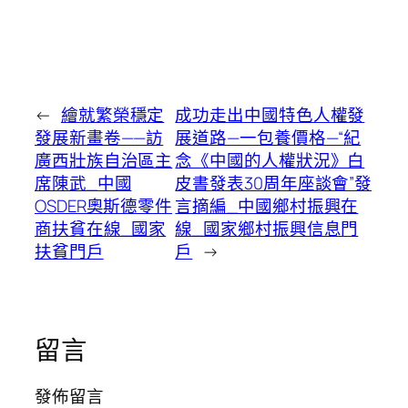
←
繪就繁榮穩定
成功走出中國特色人權發
發展新畫卷——訪
展道路—一包養價格—“紀
廣西壯族自治區主
念《中國的人權狀況》白
席陳武_中國
皮書發表30周年座談會”發
OSDER奧斯德零件
言摘編_中國鄉村振興在
商扶貧在線_國家
線_國家鄉村振興信息門
扶貧門戶
戶
→
留言
發佈留言