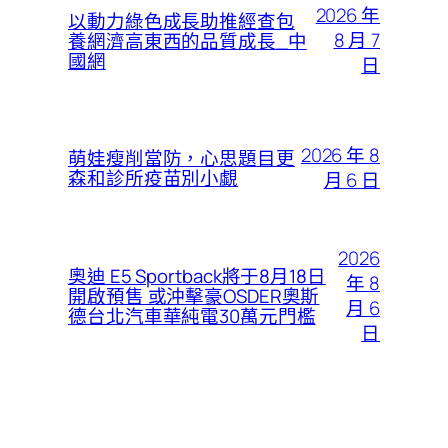
2026 年
以動力綠色成長助推經查包
8 月 7
養網濟高東西的品質成長_中
國網
日
2026 年 8
萌娃瘦削當防，心思題目更
森和診所疫苗別小覷
月 6 日
2026
奧迪 E5 Sportback將于8月18日
年 8
開啟預售 或沖擊豪OSDER奧斯
月 6
德台北汽車華純電30萬元門檻
日