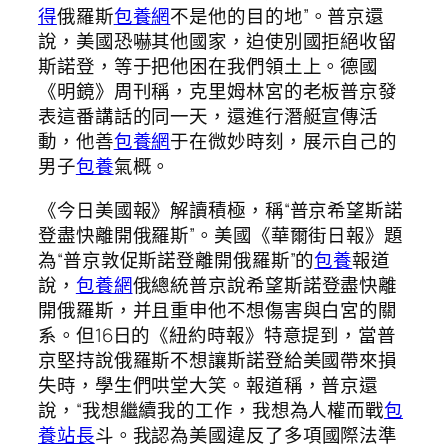
得
俄羅斯
包養網
不是他的目的地”。普京還
說，美國恐嚇其他國家，迫使別國拒絕收留
斯諾登，等于把他困在我們領土上。德國
《明鏡》周刊稱，克里姆林宮的老板普京發
表這番講話的同一天，還進行潛艇宣傳活
動，他善
包養網
于在微妙時刻，展示自己的
男子
包養
氣概。
《今日美國報》解讀積極，稱“普京希望斯諾
登盡快離開俄羅斯”。美國《華爾街日報》題
為“普京敦促斯諾登離開俄羅斯”的
包養
報道
說，
包養網
俄總統普京說希望斯諾登盡快離
開俄羅斯，并且重申他不想傷害與白宮的關
系。但16日的《紐約時報》特意提到，當普
京堅持說俄羅斯不想讓斯諾登給美國帶來損
失時，學生們哄堂大笑。報道稱，普京還
說，“我想繼續我的工作，我想為人權而戰
包
養站長
斗。我認為美國違反了多項國際法準