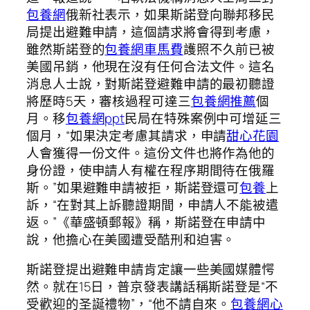
包養網
俄新社表示，如果斯諾登向聯邦移民
局提出避難申請，這個請求將會得到考慮，
雖然斯諾登的
包養網車馬費
護照不久前已被
美國吊銷，他現在沒有任何合法文件。這名
消息人士說，對斯諾登避難申請的最初聽證
將歷時5天，審核過程可達三
包養網推薦
個
月。移
包養網ppt
民局在特殊案例中可增延三
個月，“如果決定考慮其請求，申請
甜心花園
人會獲得一份文件。這份文件也將作為他的
身份證，使申請人有權在程序期間待在俄羅
斯。”如果避難申請被拒，斯諾登還可
包養
上
訴，“在對其上訴聽證期間，申請人不能被遣
返。”《華盛頓郵報》稱，斯諾登在申請中
說，他擔心在美國遭受酷刑和迫害。
斯諾登提出避難申請肯定讓一些美國媒體愕
然。就在15日，普京發表講話稱斯諾登是“不
受歡迎的圣誕禮物”，“他不請自來。
包養網心