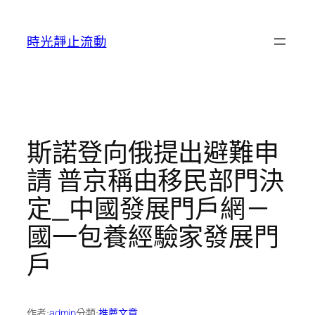
跳
至
時光靜止流動
主
要
內
容
斯諾登向俄提出避難申
請 普京稱由移民部門決
定_中國發展門戶網－
國一包養經驗家發展門
戶
作者:
admin
分類:
推薦文章