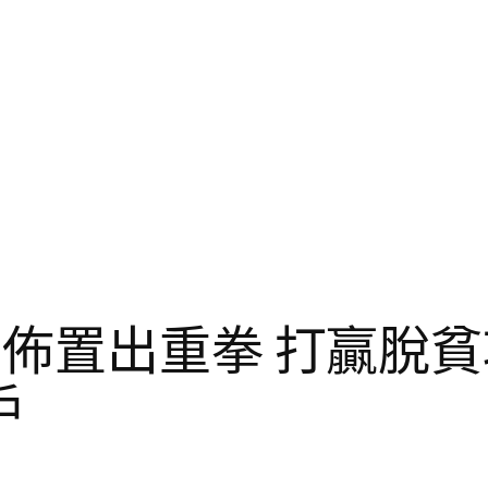
計佈置出重拳 打贏脫
戶