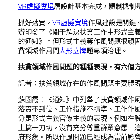
VR虛擬實境
層設計基本完成，體制機制
抓好落實，
VR虛擬實境
作風建設是關鍵
辦印發了《關于解決扶貧工作中形式主
的通知》。但形式主義等作風問題很頑
貧領域作風問
人形立牌
題專項治理。
扶貧領域作風問題的種種表現，有六個方
記者：扶貧領域存在的作風問題主要體
蘇國霞：《通知》中列舉了扶貧領域作
落實不到位、工作措施不精準、工作作
分是形式主義官僚主義的表現。例如在
上搞一刀切，沒有充分尊重群眾意愿。
府形象。所以作風問題已經成為當前影