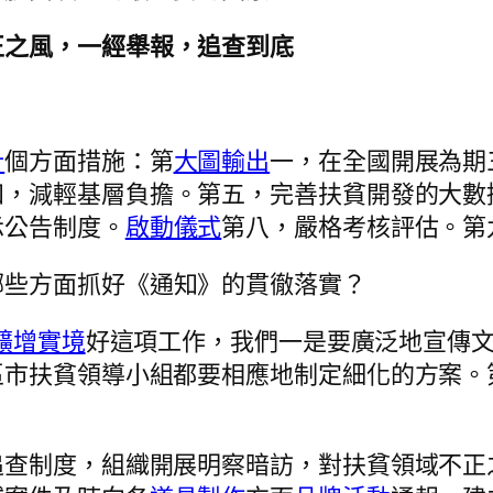
正之風，一經舉報，追查到底
計
個方面措施：第
大圖輸出
一，在全國開展為期
四，減輕基層負擔。第五，完善扶貧開發的大數
示公告制度。
啟動儀式
第八，嚴格考核評估。第
哪些方面抓好《通知》的貫徹落實？
R擴增實境
好這項工作，我們一是要廣泛地宣傳
區市扶貧領導小組都要相應地制定細化的方案。
追查制度，組織開展明察暗訪，對扶貧領域不正