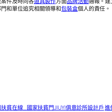
域案件及時向各
道具製作
方面
品牌活動
通報。建
部門和單位追究相關領導和
包裝盒
個人的責任。
扶貧在線_國家扶貧門JIUYI俱意診所設計戶
進