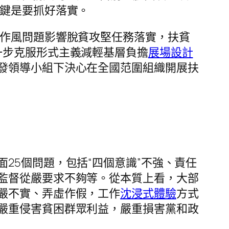
鍵是要抓好落實。
作風問題影響脫貧攻堅任務落實，扶貧
一步克服形式主義減輕基層負擔
展場設計
發領導小組下決心在全國范圍組織開展扶
面25個問題，包括“四個意識”不強、責任
監督從嚴要求不夠等。從本質上看，大部
嚴不實、弄虛作假，工作
沈浸式體驗
方式
嚴重侵害貧困群眾利益，嚴重損害黨和政