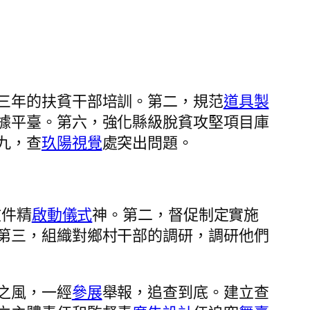
三年的扶貧干部培訓。第二，規范
道具製
據平臺。第六，強化縣級脫貧攻堅項目庫
九，查
玖陽視覺
處突出問題。
文件精
啟動儀式
神。第二，督促制定實施
第三，組織對鄉村干部的調研，調研他們
之風，一經
參展
舉報，追查到底。建立查