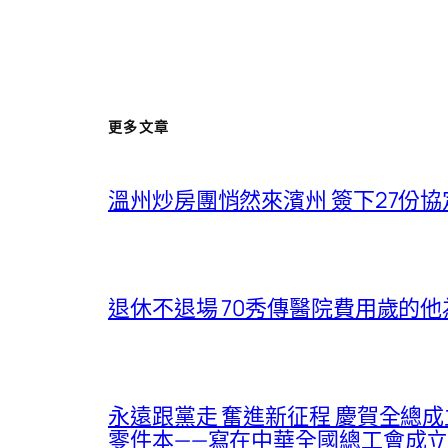
更多文章
溫州炒房團悄然來濱州 簽下27份
退休不退場 70秀傳醫院費用歲的
永遠跟黨走 奮進新征程 慶賀全總成
零件本——寫在中華全國總工會成立