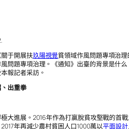
.
《關于開展扶
玖陽視覺
貧領域作風問題專項治理的
作風問題專項治理。《通知》出臺的背景是什么
受本報記者采訪。
招、出重拳
？
大進展。2016年作為打贏脫貧攻堅戰的首戰
017年再減少農村貧困人口1000萬以
平面設計