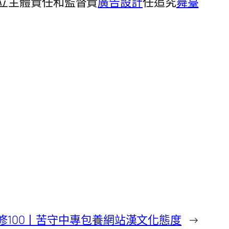
立主體責任和監督責
廣告設計
任追究
舞臺
修100丨苦守中專包養網站漢文化態度
→