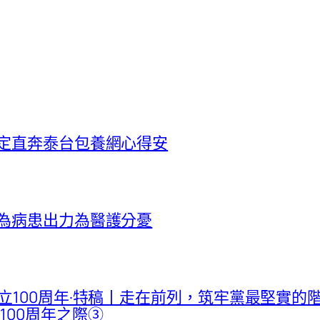
協定直奔泰台包養網心得安
他為病患出力為醫護分憂
立100周年·特稿丨走在前列，筑牢黨最堅實的階
100周年之際③