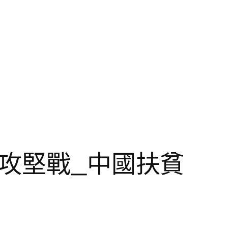
貧攻堅戰_中國扶貧