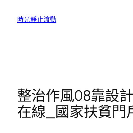
跳
至
時光靜止流動
主
要
內
容
整治作風08靠設
在線_國家扶貧門