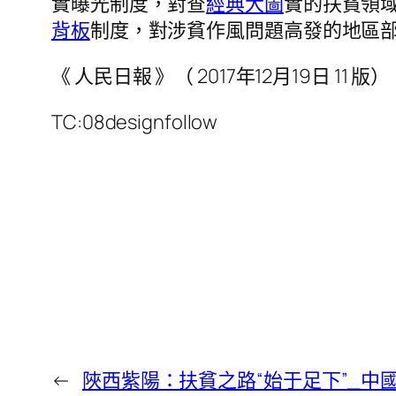
實曝光制度，對查
經典大圖
實的扶貧領
背板
制度，對涉貧作風問題高發的地區
《 人民日報 》（ 2017年12月19日 11 版）
TC:08designfollow
←
陜西紫陽：扶貧之路“始于足下”_中國