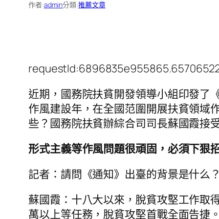
作者:
admin
分類:
推薦文章
requestId:6896835e955865.65706522
近期，國務院扶貧開發領導小組印發了
作風建設年，在全國范圍開展扶貧領域
些？國務院扶貧辦綜合司司長蘇國霞接
形式主義等作風問題很頑固，必須下狠
記者：請問《通知》出臺的背景是什么
蘇國霞：十八大以來，脫貧攻堅工作取得極
萬以上等任務，脫貧攻堅首戰全面告捷。2