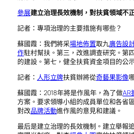
參展
建立治理長效機制，對扶貧領域不
記者：專項治理的主要措施有哪些？
蘇國霞：我們將采
場地佈置
取九
廣告設
作
駐村幫扶。第三，改進調查研究。第
的建設。第七，健全扶貧資金項目的公
記者：
人形立牌
扶貧辦將從
奇藝果影像
蘇國霞：2018年將是作風年，為了做
A
方案。要求領導小組的成員單位和各省
對改
品牌活動
進作風的意見和建議。
最后是建立治理的長效機制。建立舉報