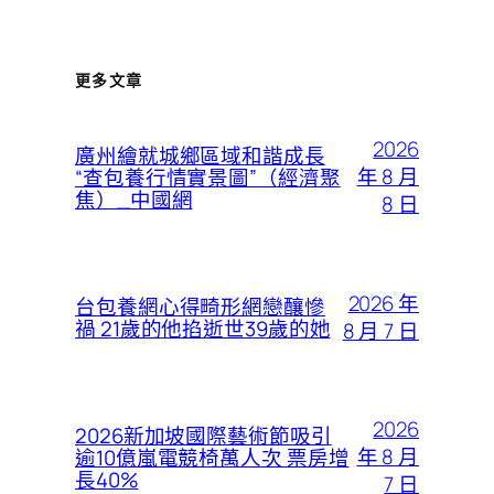
更多文章
2026
廣州繪就城鄉區域和諧成長
年 8 月
“查包養行情實景圖”（經濟聚
焦）_中國網
8 日
2026 年
台包養網心得畸形網戀釀慘
禍 21歲的他掐逝世39歲的她
8 月 7 日
2026
2026新加坡國際藝術節吸引
年 8 月
逾10億嵐電競椅萬人次 票房增
長40%
7 日