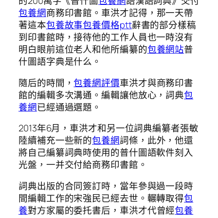
的200萬字《普什圖
包養網
語漢語詞典》交付
包養網
商務印書館。車洪才記得，那一天帶
著這本
包養故事
包養價格ptt
辭書的部分樣稿
到印書館時，接待他的工作人員也一時沒有
明白眼前這位老人和他所編纂的
包養網站
普
什圖語字典是什么。
隨后的時間，
包養網評價
車洪才與商務印書
館的編輯多次溝通。編輯讓他放心，詞典
包
養網
已經通過選題。
2013年6月，車洪才和另一位詞典編纂者張敏
陸續補充一些新的
包養網
詞條，此外，他還
將自己編纂詞典時使用的普什圖語軟件刻入
光盤，一并交付給商務印書館。
詞典出版的合同簽訂時，當年參與過一段時
間編輯工作的宋強民已經去世。輾轉取得
包
養
對方家屬的委托書后，車洪才代曾經
包養