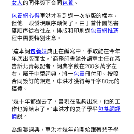
女人
的同伴簽下合同
包養
。
包養網心得
車洪才看到過一次排版的樣本，
但他一眼發現順序顛倒了。由于普什圖語書
寫順序從右往左，排版和印刷過
包養網推薦
程中需要特別注意。
“這本詞
包養妹
典正在編寫中，爭取能在今年
年底出版面世。”商務印書館外語室主任崔燕
告訴北青報記者，詞典字數在200多萬字左
右，屬于中型詞典，將一
包養
冊付印。按照
合同簽訂的規定，車洪才獲得每千字80元的
稿費。
“幾十年都過去了，書現在能夠出來，他的工
作也算結束了。”車洪才的妻子學平
包養網評
價
說。
為編纂詞典，車洪才幾年前開始跟著兒子學