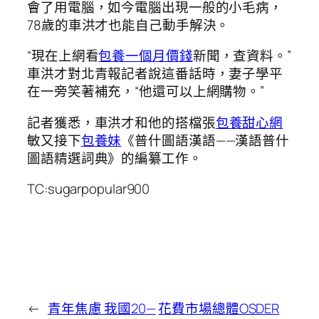
會了用電腦，如今電腦出現一般的小毛病，
78歲的車洪才也能自己動手解決。
“現在上網看
包養一個月價錢
新聞，查資料。”
車洪才對北青報記者說這番話時，妻子學平
在一旁笑著補充，“他還可以上網購物。”
記者獲悉，車洪才和他的搭檔張
包養甜心網
敏又接下
包養妹
《普什圖語漢語——漢語普什
圖語精選詞典》的編纂工作。
TC:sugarpopular900
←
青年焦慮 我國20—
花費市場總體OSDER