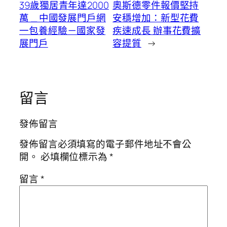
39歲獨居青年達2000
奧斯德零件報價堅持
萬 _ 中國發展門戶網
安穩增加：新型花費
一包養經驗－國家發
疾速成長 辦事花費擴
展門戶
容提質
→
留言
發佈留言
發佈留言必須填寫的電子郵件地址不會公
開。
必填欄位標示為
*
留言
*