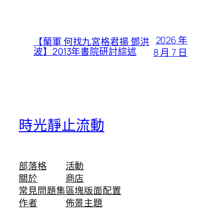
2026 年
【蘭軍 何找九宮格君揚 鄧洪
波】2013年書院研討綜述
8 月 7 日
時光靜止流動
部落格
活動
關於
商店
常見問題集
區塊版面配置
作者
佈景主題