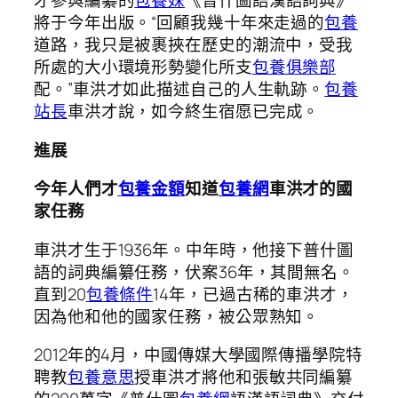
才參與編纂的
包養妹
《普什圖語漢語詞典》
將于今年出版。“回顧我幾十年來走過的
包養
道路，我只是被裹挾在歷史的潮流中，受我
所處的大小環境形勢變化所支
包養俱樂部
配。”車洪才如此描述自己的人生軌跡。
包養
站長
車洪才說，如今終生宿愿已完成。
進展
今年人們才
包養金額
知道
包養網
車洪才的國
家任務
車洪才生于1936年。中年時，他接下普什圖
語的詞典編纂任務，伏案36年，其間無名。
直到20
包養條件
14年，已過古稀的車洪才，
因為他和他的國家任務，被公眾熟知。
2012年的4月，中國傳媒大學國際傳播學院特
聘教
包養意思
授車洪才將他和張敏共同編纂