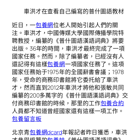
車洪才在查看自己編寫的普什圖語教材
近日，一
包養網
位老人開始引起人們的關
注。車洪才，中國傳媒大學國際傳播學院特
聘教授，編纂的《普什圖語漢語詞典》將要
出版。36年的時間，車洪才最終完成了一項
國家任務。然而，除了編纂者，已經沒有人
還記得有這樣
包養網
一項國家任務了。這項
國家任務始于1975年的全國辭書會議；1978
年，受命的商務印書館將它委托給了車洪
才，然而直到2012年車洪才將他和張敏共同
編纂的200多萬字的《普什圖語漢語詞典》交
付商務印書館的時候，那里的工作
包養合約
人員都不知道曾經國家還有這樣一項工作。
包養留言板
北京青
包養網dcard
年報記者昨日獲悉，車洪