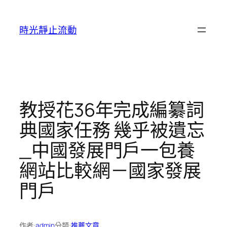
跳
至
時光靜止流動
主
要
內
容
教授花36年完成編纂詞
典國家任務 幾乎被遺忘
_中國發展門戶一包養
網站比較網－國家發展
門戶
作者:
admin
分類:
推薦文章