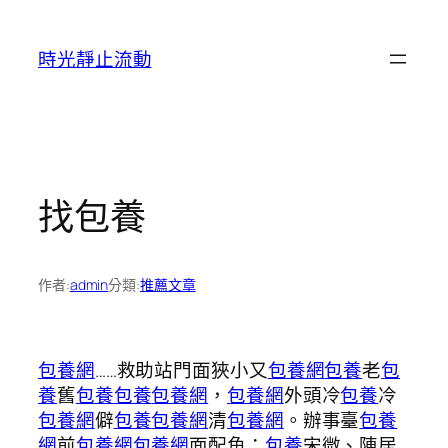
跳
至
時光靜止流動
主
要
內
容
找包養
作者:
admin
分類:
推薦文章
包養網
……救助站門面狹小又
包養網
包養
老
包
養
舊
包養
包養
包養網
，
包養網
外頭冷
包養
冷
包養網
僻
包養
包養網
清
包養網
。辦事臺
包養
網
前
包養網
包養網
面配角：
包養
宋微、陳居