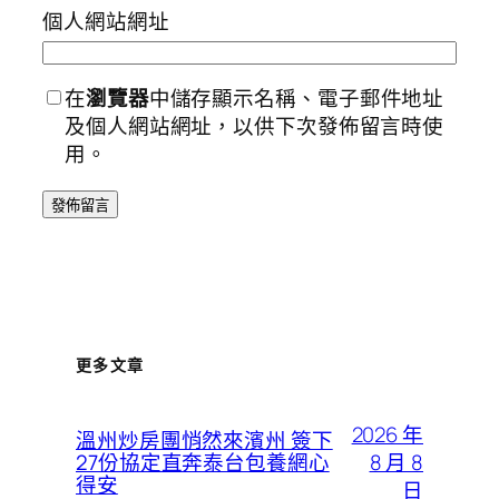
個人網站網址
在
瀏覽器
中儲存顯示名稱、電子郵件地址
及個人網站網址，以供下次發佈留言時使
用。
更多文章
2026 年
溫州炒房團悄然來濱州 簽下
8 月 8
27份協定直奔泰台包養網心
得安
日