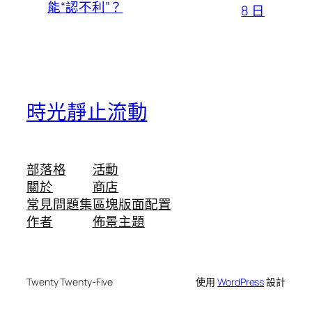
能“認不利”？
8 日
時光靜止流動
部落格
活動
關於
商店
常見問題集
區塊版面配置
作者
佈景主題
Twenty Twenty-Five
使用
WordPress
設計