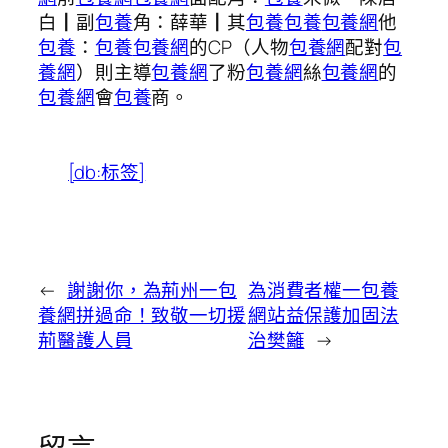
白┃副
包養
角：薛華┃其
包養
包養
包養網
他
包養
：
包養
包養網
的CP（人物
包養網
配對
包
養網
）則主導
包養網
了粉
包養網
絲
包養網
的
包養網
會
包養
商。
[db:标签]
←
謝謝你，為荊州一包
為消費者權一包養
養網拼過命！致敬一切援
網站益保護加固法
荊醫護人員
治樊籬
→