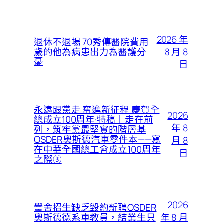
2026 年
退休不退場 70秀傳醫院費用
8 月 8
歲的他為病患出力為醫護分
憂
日
永遠跟黨走 奮進新征程 慶賀全
2026
總成立100周年·特稿丨走在前
年 8
列，筑牢黨最堅實的階層基
OSDER奧斯德汽車零件本——寫
月 8
在中華全國總工會成立100周年
日
之際③
2026
黌舍招生缺乏毀約新聘OSDER
年 8 月
奧斯德德系車教員，結業生只