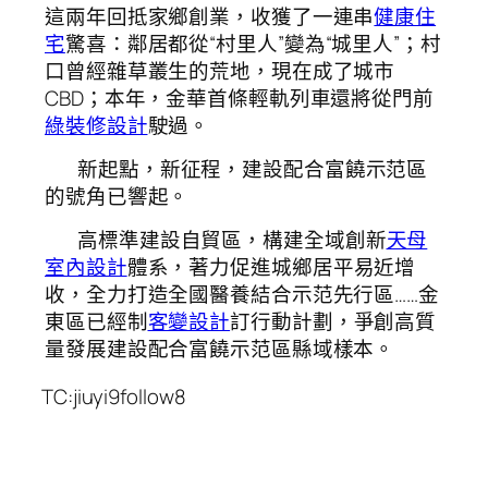
這兩年回抵家鄉創業，收獲了一連串
健康住
宅
驚喜：鄰居都從“村里人”變為“城里人”；村
口曾經雜草叢生的荒地，現在成了城市
CBD；本年，金華首條輕軌列車還將從門前
綠裝修設計
駛過。
新起點，新征程，建設配合富饒示范區
的號角已響起。
高標準建設自貿區，構建全域創新
天母
室內設計
體系，著力促進城鄉居平易近增
收，全力打造全國醫養結合示范先行區……金
東區已經制
客變設計
訂行動計劃，爭創高質
量發展建設配合富饒示范區縣域樣本。
TC:jiuyi9follow8