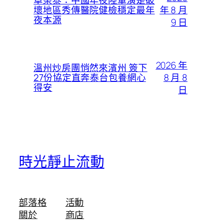
卓榮泰：中國年夜陸軍演是破
年 8 月
壞地區秀傳醫院健檢穩定最年
夜本源
9 日
2026 年
溫州炒房團悄然來濱州 簽下
8 月 8
27份協定直奔泰台包養網心
得安
日
時光靜止流動
部落格
活動
關於
商店