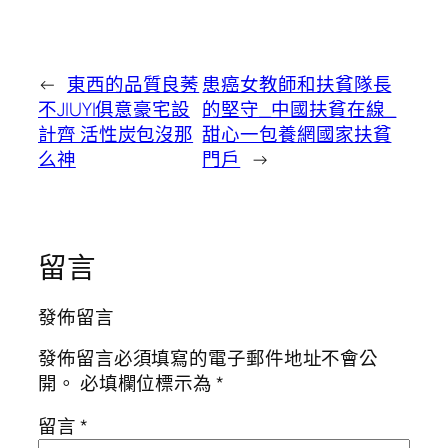
←
東西的品質良莠
患癌女教師和扶貧隊長
不JIUYI俱意豪宅設
的堅守_中國扶貧在線_
計齊 活性炭包沒那
甜心一包養網國家扶貧
么神
門戶
→
留言
發佈留言
發佈留言必須填寫的電子郵件地址不會公
開。
必填欄位標示為
*
留言
*