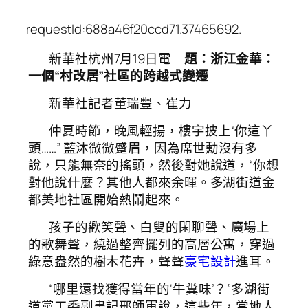
requestId:688a46f20ccd71.37465692.
新華社杭州7月19日電
題：浙江金華：
一個“村改居”社區的跨越式變遷
新華社記者董瑞豐、崔力
仲夏時節，晚風輕揚，樓宇披上“你這丫
頭……” 藍沐微微蹙眉，因為席世勳沒有多
說，只能無奈的搖頭，然後對她說道，“你想
對他說什麼？其他人都來余暉。多湖街道金
都美地社區開始熱鬧起來。
孩子的歡笑聲、白叟的閑聊聲、廣場上
的歌舞聲，繞過整齊擺列的高層公寓，穿過
綠意盎然的樹木花卉，聲聲
豪宅設計
進耳。
“哪里還找獲得當年的‘牛糞味’？”多湖街
道黨工委副書記邢師軍說，這些年，當地人