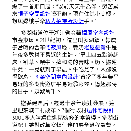
編了一首順口溜：“以前天天牛為伴，勞苦累
來
親子空間設計
睡不飽。現在住進小高樓，
想與嫦娥手牽
私人招待所設計
手。”
多湖街道位于浙江省金華
禪風室內設計
市金東區。21世紀初，這里叫多湖鎮，隸屬
于當時的金華
侘寂風
縣，養奶
老屋翻新
牛是
年夜多數村平易近的生計。“早上四五點鐘起
床，割草、喂牛、擠和湯的苦味。奶、搬運
牛糞，一晃就到了早晨。牛吃飽了，人卻沒
得歇息。
商業空間室內設計
”曾當了多年農平
易近的多湖街道居平易近翁彩琴回憶起那時
的日子，感歎萬千。
撤縣建區后，經過十余年疾速發展，這
里迎來城中村改革。7個行政村
退休宅設計
3000多人陸續住進精裝修的室第樓。多湖街
道紀工委對改革安頓任務開展全過程監督，