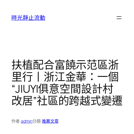
跳
至
時光靜止流動
主
要
內
容
扶植配合富饒示范區浙
里行丨浙江金華：一個
“JIUYI俱意空間設計村
改居”社區的跨越式變遷
作者:
admin
分類:
推薦文章