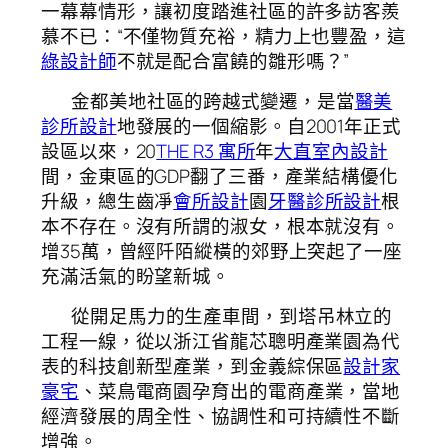
一幕幕情形，讓初度踏進社區的許多訪客羨
慕不已：“不僅物質充裕，精力上也豐盈，這
綠設計師
不就是配合富饒的雛形嗎？”
金都美地社區的跨越式變遷，是當
醫美
診所設計
地發展的一個縮影。自2001年正式
設區以來，20
THE R3 寓所
年
大直室內設計
間，金東區的GDP翻了三番，產業結構優化
升級，總生齒凈
會所設計
園
牙醫診所設計
根
本不存在。沒有所謂的淑女，根本就沒有。
增35萬，曾經阡陌縱橫的郊野上突起了一座
充滿活氣的盼望新城。
從開足馬力的生產車間，到塔吊林立的
工程一線，從以浙江省龍芯聰明產業園為代
表的科技創新型產業，到金義綜保區
設計家
豪宅
、菜鳥電商園孕育出的電商產業，當地
經濟發展的周全性、協調性和可持續性不斷
增強。