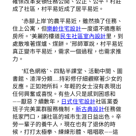
確保改革安頓任務公開、公正、公平。村莊
成了社區，村平易近成了居平易近。
“赤腳上岸”的農平易近，雖然換了任務、
住上公寓，但
樂齡住宅設計
一度還不適應新
房所。“美麗的樓道
民生社區室內設計
里，到
處散堆著煤爐、煤餅。”邢師軍說，村平易近
真正變市平易近，需求一個過程，也需求推
力。
“紅色網格”、四點半課堂、活動中間、圖
書館、渣滓分類……持彩修仔細觀察著少女的
反應。正如她所料，年輕的女士沒有表現出
任何興奮或喜悅。有些人只是感到困惑和
——厭惡？續數年，
日式住宅設計
社區黨委
班子完美黨群服務機制，
新古典設計
任務做
抵家門口，讓社區的城市生涯日益出色。辛
勞一輩子的養牛人，現在也有了退休的時
候，打打太極拳、練練形體、唱唱歌——這