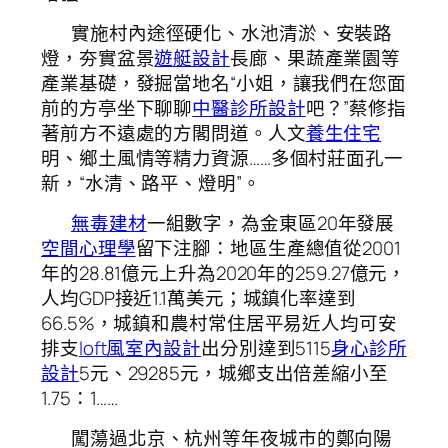
實施村內途徑硬化、水池清淤、安裝路
燈，夯實盆景
遊艇設計
長廊、果蔬產業園等
產業基礎，發掘當地名“小姐，讓我們在您面
前的方亭坐下聊聊
中醫診所設計
吧？”蔡修指
著前方不遠處的方閣問道。人文
養生住宅
明、鄉土風情等精力資源……多個村莊面孔一
新，“水清、路平、燈明”。
無毒建材
一組數字，為金東區20年發展
空間心理學
留下注腳：地區生產總值從2001
年的28.81億元上升為2020年的259.27億元，
人均GDP接近1.1萬美元；城鎮化率達到
66.5%，城鎮和農村常住居平易近人均可安
排支
loft風室內設計
出分別達到5115
身心診所
設計
5元、29285元，城鄉支出倍差縮小至
1.75：1……
闖蕩過北京、杭州等年夜城市的鄭向陽