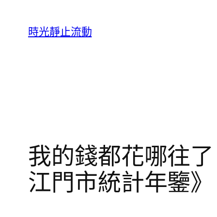
跳
至
時光靜止流動
主
要
內
容
我的錢都花哪往了？ 
江門市統計年鑒》