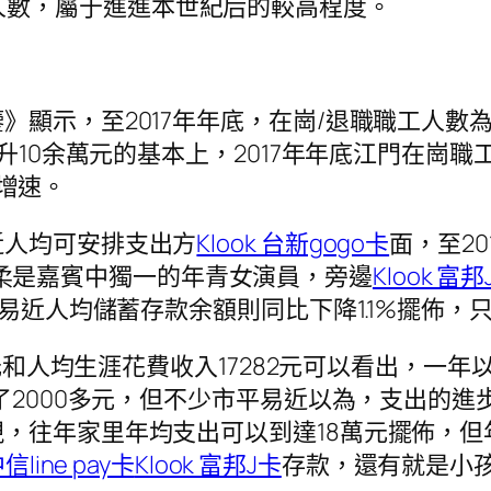
人數，屬于進進本世紀后的較高程度。
示，至2017年年底，在崗/退職職工人數為53
升10余萬元的基本上，2017年年底江門在崗職
增速。
近人均可安排支出方
Klook 台新gogo卡
面，至20
柔是嘉賓中獨一的年青女演員，旁邊
Klook 富邦
易近人均儲蓄存款余額則同比下降1.1%擺佈，只要
27元和人均生涯花費收入17282元可以看出，
添了2000多元，但不少市平易近以為，支出的
，往年家里年均支出可以到達18萬元擺佈，但
中信line pay卡
Klook 富邦J卡
存款，還有就是小