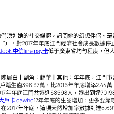
們湧進她的社交媒體，訊問她的幻想伴侶。毫無
”），對2017年年底江門經濟社會成長數據停
Klook 中信line pay卡
低于廣東省均勻程度，但人
陳居白┃副角：薛華┃其他：年年底，江門市常住生
戶籍生齒396.37萬，比2016年年底增添2.4
7年年底江門共遷進68598人，遷出到達7019
 大戶卡 dawho
17年年底的生齒增加，更多要
2017年年底，這項天然增加率數據到達6.69