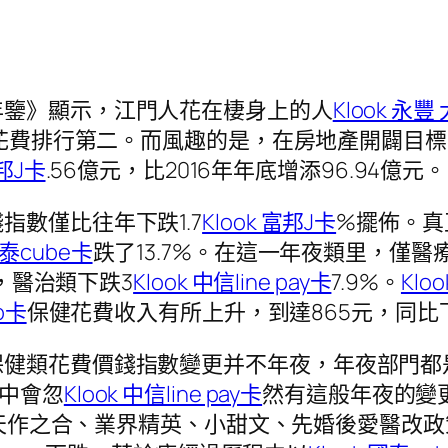
年鑒》顯示，江門人花在棲身上的人
Klook 永豐
花費排行第二。而風趣的是，在房地產開闢目標上
富邦J卡
.56億元，比2016年年底增添96.94億元。
數僅比往年下跌1.7
Klook 富邦J卡
%擺佈。真
國泰cube卡
跌了13.7%。在這一年夜類里，僅醫
%，醫治類下跌3
Klook 中信line pay卡
7.9%。
Klo
o卡
保健花費收入有所上升，到達865元，同比
保健類花費價錢指數變更并不年夜，年夜部門都
鑒中會忽
Klook 中信line pay卡
然有這般年夜的變更
天作之合、業界精英、小甜文、先婚後愛醫改政