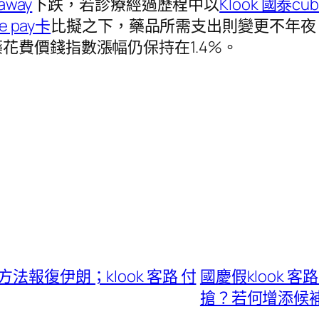
away
下跌，若診療經過歷程中以
Klook 國泰cu
ne pay卡
比擬之下，藥品所需支出則變更不年夜，
花費價錢指數漲幅仍保持在1.4%。
法報復伊朗；klook 客路 付
國慶假klook
搶？若何增添候