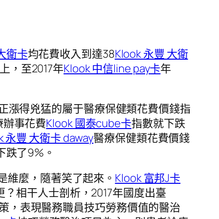
 大衛卡
均花費收入到達38
Klook 永豐 大衛
，至2017年
Klook 中信line pay卡
年
正漲得兇猛的屬于醫療保健類花費價錢指
療辦事花費
Klook 國泰cube卡
指數就下跌
ok 永豐 大衛卡 daway
醫療保健類花費價錢
下跌了9%。
是維麼，隨著笑了起來。
Klook 富邦J卡
？相干人士剖析，2017年國度出臺
策，表現醫務職員技巧勞務價值的醫治