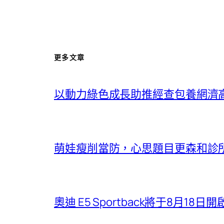
更多文章
以動力綠色成長助推經查包養網濟
萌娃瘦削當防，心思題目更森和診
奧迪 E5 Sportback將于8月