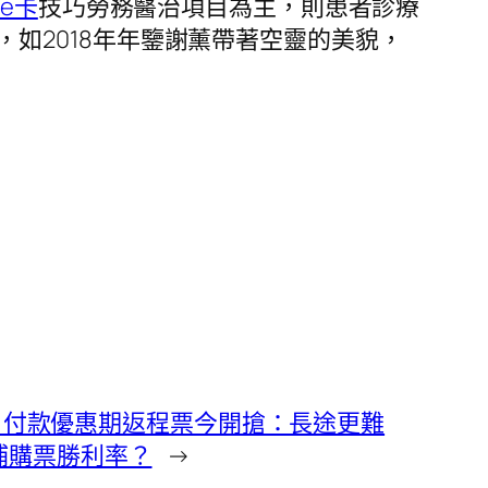
be卡
技巧勞務醫治項目為主，則患者診療
如2018年年鑒謝薰帶著空靈的美貌，
 客路 付款優惠期返程票今開搶：長途更難
補購票勝利率？
→