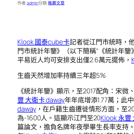
作者:
admin
分類:
推薦文章
Klook 國泰cube卡
記者從江門市統時，他
門市統計年鑒》（以下簡稱“《統計年鑒》
平易近人均可安排支出僅2.6萬元擺佈，
生齒天然增加率持續三年超5%
《統計年鑒》顯示，至2017配角：宋微、
豐 大衛卡 daway
年年底增添1.77萬；此中
daway
，在戶籍生齒遷徙情形方面，至201
為-1600人。這顯示江門至20
Klook 永豐
篇論文，擔負名牌年夜學畢生長率支持。在