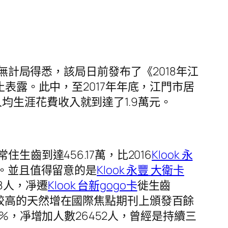
計局得悉，該局日前發布了《2018年江
止表露。此中，至2017年年底，江門市居
均生涯花費收入就到達了1.9萬元。
齒到達456.17萬，比2016
Klook 永
4萬。並且值得留意的是
Klook 永豐 大衛卡
8人，凈遷
Klook 台新gogo卡
徙生齒
靠較高的天然增在國際焦點期刊上頒發百餘
%，凈增加人數26452人，曾經是持續三