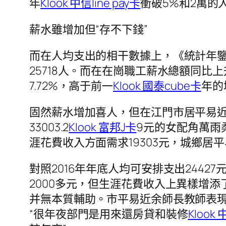
年
Klook 中信line pay卡
衝破5%和2萬的
薪水雖增加但“存不下錢”
而在人均支出的相干數據上，《統計年鑒》顯
25718人。而在在崗職工薪水總額同比上
7.72%，高于前一
Klook 國泰cube卡
年的
固然薪水增加喜人，但在江門市居平易
33003.2
Klook 富邦J卡
9元的女配角萬雨
涯花費收入方面需求19303元，城鄉居平
對照2016年年底人均可安排支出244
2000多元，但生涯花費收入上異樣增
并無本質輔助。市平易近余師長教師表現
“很年夜部門是用來還房貸和裝修
Klook 