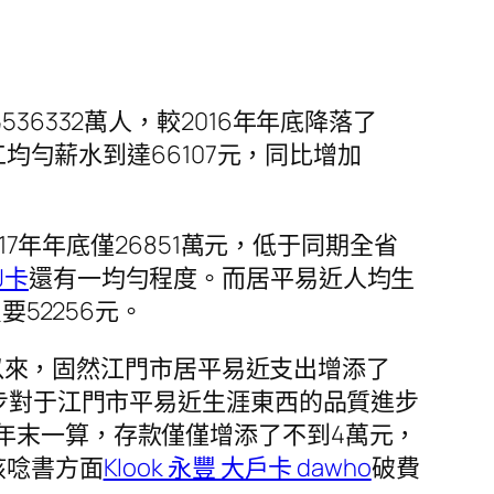
6332萬人，較2016年年底降落了
工均勻薪水到達66107元，同比增加
17年年底僅26851萬元，低于同期全省
J卡
還有一均勻程度。而居平易近人均生
52256元。
一年以來，固然江門市居平易近支出增添了
進步對于江門市平易近生涯東西的品質進步
年末一算，存款僅僅增添了不到4萬元，
孩唸書方面
Klook 永豐 大戶卡 dawho
破費