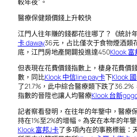
較年夜”。
醫療保健類價錢上升較快
江門人往年賺的錢都花往哪了？《統計
卡 daway
36元，占比僅次于食物煙酒類
底，江門房地產開闢投進達450
Klook 
但表現在花費價錢指數上，棲身花費價錢指
數，同比
Klook 中信line pay卡
下
Klook 
了21.7%，此中綜合醫療類下跌了36.2
指數的晉陞也讓人均醫療
Klook 台新gog
記者察看發明，在往年的年鑒中，醫療
持在1%至2%的增幅。為安在本年的年
Klook 富邦J卡
了多項內在的事務標籤：