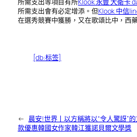
所需支出等項目有所
Klook 永豐 大衛卡 d
所需支出會有必定增添。但
Klook 中信li
在選秀競賽中獲勝，又在歌頌比中，西藥
[db:标签]
←
晨安!世界丨以方稱將以“令人驚訝”的方
款優惠韓國女作家韓江獲諾貝爾文學獎