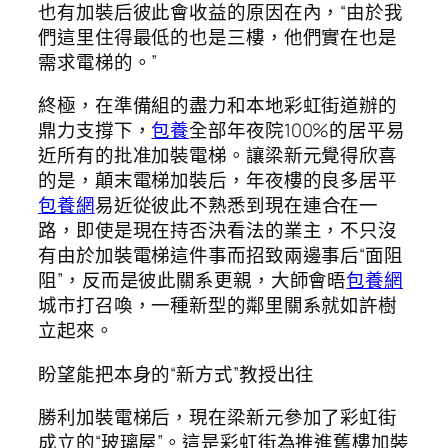
也有加裝后彼此會收益的原因在內，“由於我
們這里住得最低的也是三樓，他們實在也是
需求電梯的。”
終極，在準備組的盡力和本地彩虹街道辦的
鼎力支撐下，
包養
全部年夜院100%的居平易
近所有的批准加裝電梯。讓梁新元覺得欣喜
的是，顛末電梯加裝后，年夜樓的良多居平
包養網
易近從彼此不熟悉到現在連合在一
路，即使是現在持否決看法的業主，不只沒
有由於加裝電梯這件事而招致兩邊事后“面阻
阻”，反而是彼此關系更親，大師會晤
包養網
城市打召喚，一種新型的鄰里關系就如許樹
立起來。
盼望能把本身的“新方式”教授出往
勝利加裝電梯后，現在梁新元參加了彩虹街
成立的“玻璃屋”。這是彩虹街為推進舊樓加裝