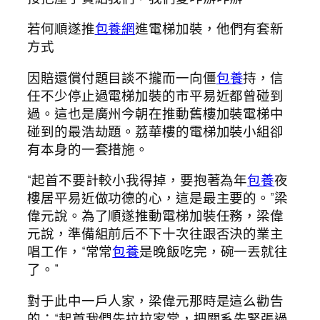
若何順遂推
包養網
進電梯加裝，他們有套新
方式
因賠還償付題目談不攏而一向僵
包養
持，信
任不少停止過電梯加裝的市平易近都曾碰到
過。這也是廣州今朝在推動舊樓加裝電梯中
碰到的最浩劫題。荔華樓的電梯加裝小組卻
有本身的一套措施。
“起首不要計較小我得掉，要抱著為年
包養
夜
樓居平易近做功德的心，這是最主要的。”梁
偉元說。為了順遂推動電梯加裝任務，梁偉
元說，準備組前后不下十次往跟否決的業主
唱工作，“常常
包養
是晚飯吃完，碗一丟就往
了。”
對于此中一戶人家，梁偉元那時是這么勸告
的：“起首我們先拉拉家常，把關系先緊張過