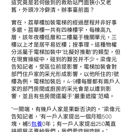
這究竟是若何做到的救助站門面狹小又老
舊，外頭冷冷僻清。辦事臺前面？
實在，荔華樓加裝電梯的經過歷程并非好事
多磨。荔華樓一共有四棟樓宇，每棟高九
層，該年夜樓低層和二樓屬于機關單元，三
樓以上才是居平易近樓；按事理，這種物權
分派屬于電梯加裝中“比擬好推動”的類型，但
在現實操縱中，碰到的艱苦并不少。梁偉元
告知記者，受區位前提影響，電梯加裝會對
部門住戶家的采光形成影響，以他所住的1號
樓為例，電梯加裝后，4-9樓每層都有兩戶人
家的部門房間或廚房的采光會是以遭到影
響，並且有些房間還屬于“嚴重遮擋”范疇。
“一開端，有幾戶人家是果斷否決的。”梁偉元
告知記者，“有一戶人家提出一個月賠500
塊，補5
包養
0年；有一戶人家提出250萬直
接把屋子賣給我們，我們愛咋辦咋辦。”