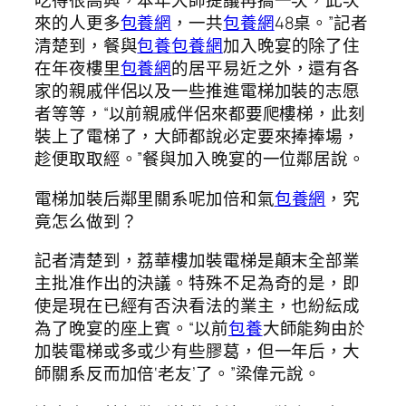
吃得很高興，本年大師提議再搞一次，此次
來的人更多
包養網
，一共
包養網
48桌。”記者
清楚到，餐與
包養
包養網
加入晚宴的除了住
在年夜樓里
包養網
的居平易近之外，還有各
家的親戚伴侶以及一些推進電梯加裝的志愿
者等等，“以前親戚伴侶來都要爬樓梯，此刻
裝上了電梯了，大師都說必定要來捧捧場，
趁便取取經。”餐與加入晚宴的一位鄰居說。
電梯加裝后鄰里關系呢加倍和氣
包養網
，究
竟怎么做到？
記者清楚到，荔華樓加裝電梯是顛末全部業
主批准作出的決議。特殊不足為奇的是，即
使是現在已經有否決看法的業主，也紛紜成
為了晚宴的座上賓。“以前
包養
大師能夠由於
加裝電梯或多或少有些膠葛，但一年后，大
師關系反而加倍‘老友’了。”梁偉元說。