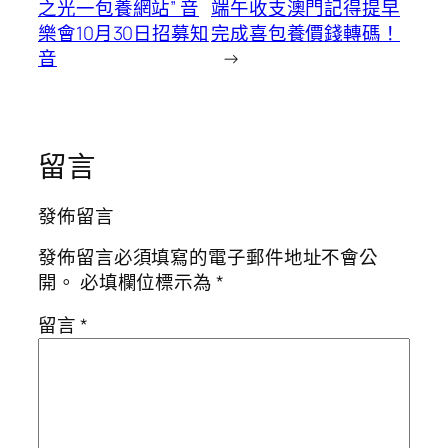
之光一包養網站” 音
端午收支澳門記得提早
樂會10月30日招募知
完成喜包養價錢轉碼！
音
→
留言
發佈留言
發佈留言必須填寫的電子郵件地址不會公
開。
必填欄位標示為
*
留言
*