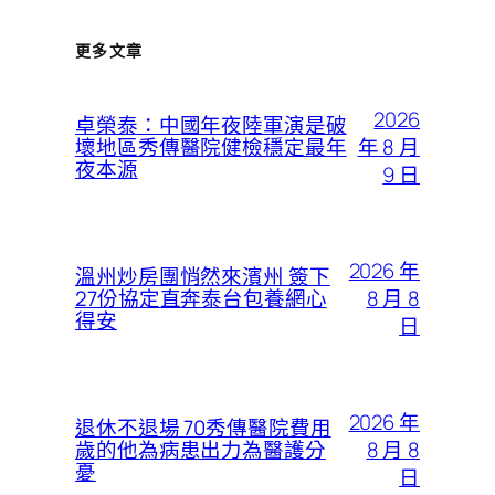
更多文章
2026
卓榮泰：中國年夜陸軍演是破
年 8 月
壞地區秀傳醫院健檢穩定最年
夜本源
9 日
2026 年
溫州炒房團悄然來濱州 簽下
8 月 8
27份協定直奔泰台包養網心
得安
日
2026 年
退休不退場 70秀傳醫院費用
8 月 8
歲的他為病患出力為醫護分
憂
日