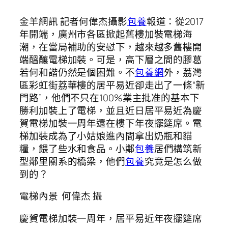
金羊網訊 記者何偉杰攝影
包養
報道：從2017
年開端，廣州市各區掀起舊樓加裝電梯海
潮，在當局補助的安慰下，越來越多舊樓開
端醞釀電梯加裝。可是，高下層之間的膠葛
若何和諧仍然是個困難。不
包養網
外，荔灣
區彩虹街荔華樓的居平易近卻走出了一條“新
門路”，他們不只在100%業主批准的基本下
勝利加裝上了電梯，並且近日居平易近為慶
賀電梯加裝一周年還在樓下年夜擺筵席。電
梯加裝成為了小姑娘進內間拿出奶瓶和貓
糧，餵了些水和食品。小鄰
包養
居們構筑新
型鄰里關系的橋梁，他們
包養
究竟是怎么做
到的？
電梯內景 何偉杰 攝
慶賀電梯加裝一周年，居平易近年夜擺筵席