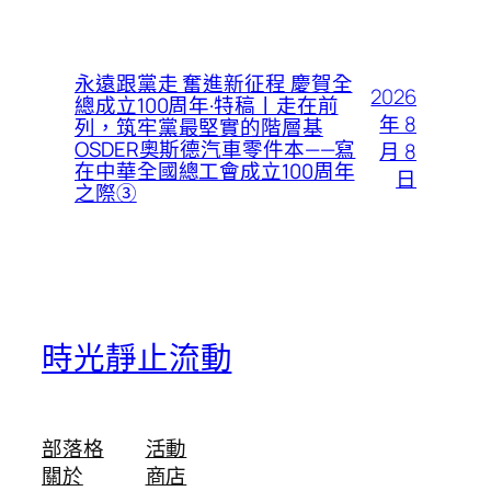
永遠跟黨走 奮進新征程 慶賀全
2026
總成立100周年·特稿丨走在前
年 8
列，筑牢黨最堅實的階層基
OSDER奧斯德汽車零件本——寫
月 8
在中華全國總工會成立100周年
日
之際③
時光靜止流動
部落格
活動
關於
商店