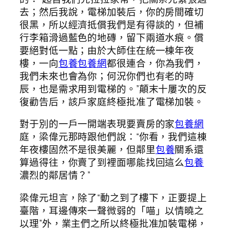
去；然后我說，電梯加裝后，你的房間確切
很黑，所以經濟抵償我們是有得談的，但補
行李箱滑過藍色的地磚，留下兩道水痕。償
要絕對低一點；由於大師住在統一棟年夜
樓，一向
包養
包養網
都很連合，你為我們，
我們未來也會為你；何況你們也有老的時
辰，也是需求用到電梯的。”顛末十屢次的反
復勸告后，該戶家庭終極批准了電梯加裝。
對于別的一戶一開端表現要賣房的家
包養網
庭，梁偉元那時跟他們說：“你看，我們這棟
年夜樓固然不是很美麗，但鄰里
包養
關系還
算過得往，你賣了到裡面哪能找回這么
包養
濃烈的鄰居情？”
梁偉元坦言，除了“動之到了樓下，正要提上
臺階，耳邊傳來一聲微弱的「喵」以情曉之
以理”外，業主們之所以終極批准加裝電梯，