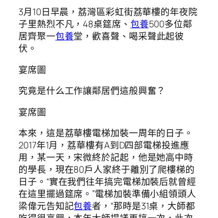
3月10日早晨，荔灣區彩虹街荔華樓的年夜院
子里熱烈不凡，48桌筵席、
包養
500多位鄰
居齊聚一
包養
堂，歡喜聲、喝采聲此起彼
伏。
宴席圖
究竟是什么工作讓鄰居們這般興奮？
宴席圖
本來，這是荔華樓電梯加裝一周年的日子。
2017年1月，荔華樓有A到D四部電梯投進應
用，某一天，宋微終於記起，他是她高中時
的學長，現在80戶人家終于離別了爬樓梯的
日子。“實在我們往年搞完電梯加裝后就曾經
在這里擺過筵席。”電梯加裝準備小組領頭人
梁偉元告知記
包養
者，“那時是31桌，大師都