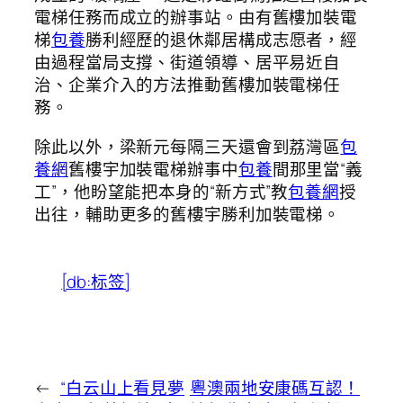
電梯任務而成立的辦事站。由有舊樓加裝電
梯
包養
勝利經歷的退休鄰居構成志愿者，經
由過程當局支撐、街道領導、居平易近自
治、企業介入的方法推動舊樓加裝電梯任
務。
除此以外，梁新元每隔三天還會到荔灣區
包
養網
舊樓宇加裝電梯辦事中
包養
間那里當“義
工”，他盼望能把本身的“新方式”教
包養網
授
出往，輔助更多的舊樓宇勝利加裝電梯。
[db:标签]
←
“白云山上看見夢
粵澳兩地安康碼互認！