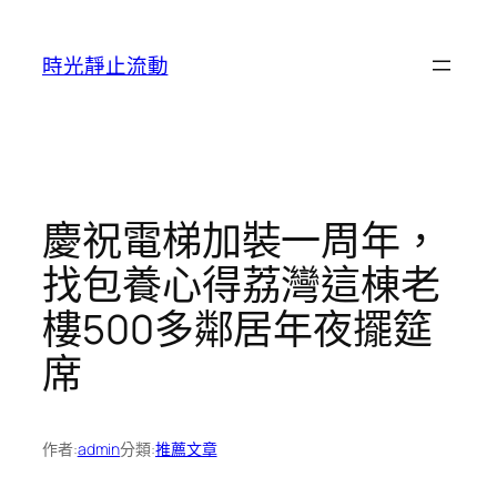
跳
至
時光靜止流動
主
要
內
容
慶祝電梯加裝一周年，
找包養心得荔灣這棟老
樓500多鄰居年夜擺筵
席
作者:
admin
分類:
推薦文章