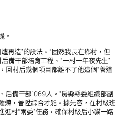
機。
回爐再造”的設法。“固然我長在鄉村，但
后備干部培育工程、“一村一年夜先生”
，回村后幾個項目都離不了他這個“養殖
、后備干部1069人。”房縣縣委組織部副
錘煉，晉陞綜合才能。據先容，在村級班
進村“兩委”任務，確保村級后小貓一路