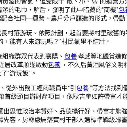
黃酒的習氣，但受限于“散、小、弱”的運營
潔的毛巾，解后，發明了此中暗藏的“商機”
包
起配合社同一運營、農戶分戶釀造的形式，帶動
成長村落游玩。依照計劃，起首要將村里破舊的
的，能有人來游玩嗎？”村民氣里不結壯。
奎組織群眾代表到襄陽、
包養
孝感等地觀賞進修
近居改革順遂啟動
包養
，不久后黃酒風俗文明村
了“游玩飯”。
”、從外出務工經商職員中“引
包養
”等方法找到
記帶首級頭目辦財產項目，像耿吉奎如許帶富才能
選出思惟政治本質好、品德操行好、帶富才能
據先容，房縣嚴厲落實村干部人選標準縣級聯