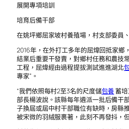
展開專項培訓
培育后備干部
在姚坪鄉屈家坡村養殖場，村支部委員
2016年，在外打工多年的屈煒回抵家鄉
結業后重要干發賣，對鄉村任務和農技常
工程，屈煒經由過程提拔測試進進湖北
專家”。
“我們依照每村2至3名的尺度儲
包養
蓄培
部長楊波說。該縣每年遴派一批后備干
子換屆或屆中村干部職位有缺時，房縣推
被宋微的羽絨服裹著，此刻不再發抖，