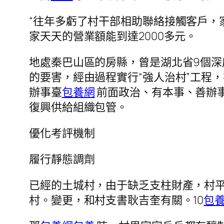
“往年多虧了村干部相助聯絡接觸客戶，
家天天的營業額能到達2000多元。
地處秦巴山區的房縣，曾是湖北省9個
的要害，經由過程實行“強人治村”工程
辦事臺
包養網
前面政治、有本事、善辦
復興供給組織包管。
優化考評機制
履行靜態調劑
已經的土城村，由于缺乏支柱財產，村平
村。變更，和村支書耿吉奎有關。10
包