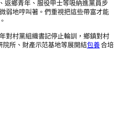
、返鄉青年、服役甲士等吸納進黨員步
，微弱地哼叫著。們重視把這些帶富才能
。
年對村黨組織書記停止輪訓，鄉鎮對村
研院所、財產示范基地等展開結
包養
合培