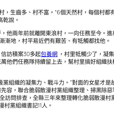
村，生齒多、村不富。“6個天然村，每個村都
高乾說。
警，他兩年前就離開東浪村，一向任務至今。進
。漸漸地，村平易近們有艱苦、有牴觸都找他。
信訪積案30多起
包養網
，村里牴觸少了，凝集
老萬他們任務隊持續留上去，幫村里搞好組織扶
級黨組織的凝集力、戰斗力。”對面的女星才是
據先容，聯合脆弱散漫村黨組織整理、掃黑除惡
周全訪問排查，全縣三年來整理轉化脆弱散漫村
漫村黨組織書記11人。