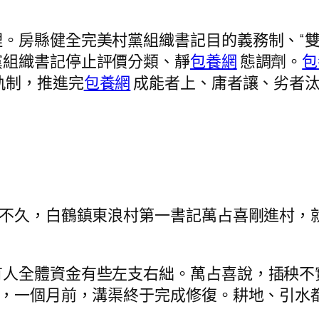
。房縣健全完美村黨組織書記目的義務制、“雙
黨組織書記停止評價分類、靜
包養網
態調劑。
包
軌制，推進完
包養網
成能者上、庸者讓、劣者汰
前不久，白鶴鎮東浪村第一書記萬占喜剛進村，
有人全體資金有些左支右絀。萬占喜說，插秧不
下，一個月前，溝渠終于完成修復。耕地、引水