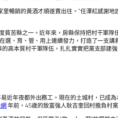
家里暢銷的黃酒才順遂賣出往。”任澤紅感謝地
深度貧苦縣之一。近年來，房縣保持把村干軍隊
，在選、育、管、用上連續發力，打造了一支講
事的高本質村干軍隊伍，扎扎實實把黨支部建強
易近年夜都外出務工。現在的土城村，已成為本
養網
年前，45歲的致富強人耿吉奎回村擔負村