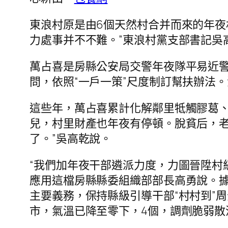
東浪村原是由6個天然村合并而來的年夜
力處事并不不難。”東浪村黨支部書記吳
萬占喜是房縣公安局交警年夜隊平易近
問，依照“一戶一策”尺度制訂幫扶辦法
這些年，萬占喜累計化解鄰里牴觸膠葛、
兒，村里財產也年夜有停頓。脫貧后，
了。”吳高乾說。
“我們加年夜干部遴派力度，力圖晉陞村
應用這檔房縣縣委組織部部長高勇說。
主要義務，保持縣級引導干部“村村到”
市，氣溫已降至零下，4個，調劑脆弱散