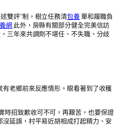
述雙評”制，樹立任務清
包養
單和履職負
養網
此外，房縣有關部分健全完美信訪
，三年來共調劑不堪任、不失職、分歧
就有老鄉前來反應情形。眼看著到了收穫
實時招致歉收可不可，再艱苦，也要保證
都沒延誤，村平易近胡相成打起精力、安