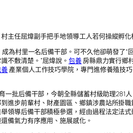
、村主任屈煒副手把手地領導工人若何操縱孵化
，成為村里一名后備干部。可不久他卻萌發了“
識不敷清楚。”屈煒說。
包養
房縣鼎力實行鄉村
包養
產業個人工作技巧學院，專門進修養殖技巧
育一批后備干部，今朝全縣儲蓄村級助理281人
部到進步前輩村、財產園區、鄉鎮涉農站所掛職
舉領導后備干部積極參選，經由過程法定法式進
但還備氣力有序應用、施展感化。