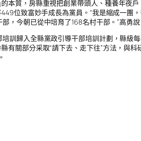
員的本質，房縣重視把創業帶頭人、種養年夜戶
449位致富妙手成長為黨員。“我是縮成一團
部，今朝已從中培育了168名村干部。”高勇說
部培訓歸入全縣黨政引導干部培訓計劃，縣級每
縣有關部分采取“請下去、走下往”方法，與科
。