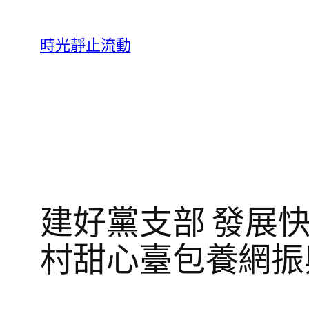
跳
至
時光靜止流動
主
要
內
容
建好黨支部 發展
村甜心臺包養網振