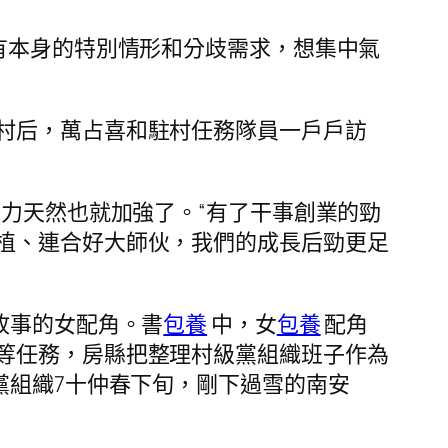
有本身的特別情形和分歧需求，想集中氣
村后，萬占喜和駐村任務隊員一戶戶訪
力天然也就加強了。“有了干事創業的勁
植、連合好大師伙，我們的成長后勁更足
故事的女配角。書
包養
中，女
包養
配角
等任務，房縣把整理村級黨組織班子作為
黨組織7十仲春下旬，剛下過雪的南安