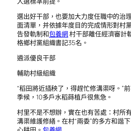
人選標準前提。
選出好干部，也要加大力度任職中的治理
面清單，并依據年度目的完成情形對村
告發軌制和
包養網
村干部離任經濟審計
格鄉村黨組織書記35名。
遴派優良干部
輔助村級組織
“稻田將近插秧了，得趕忙修溝渠呀。”
季候，10多戶水稻蒔植戶很焦急。
村里不是不想辦，實在也有苦處：村所
溝渠維護修繕。在村“兩委”的多方和諧
心耕田。
包養網