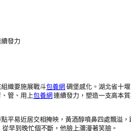
連續發力
黨組織要施展戰斗
包養網
碉堡感化。湖北省十堰
育、管、用上
包養網
連續發力，塑造一支高本質
特點平易近居交相掩映，黃酒醇噴鼻四處飄溢，
，從早到晚忙個不斷，他臉上瀰漫著笑臉。