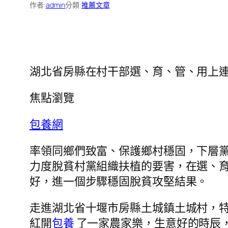
作者:
admin
分類:
推薦文章
湖北省房縣在村干部選、育、管、用上
焦點瀏覽
包養網
率領同鄉們致富、保護鄉村穩固，下層
力度脫貧村黨組織扶植的要害，在選、
好，進一個步驟穩固脫貧攻堅結果。
走進湖北省十堰市房縣土城鎮土城村，
紅開
包養
了一家農家樂，生意好的時辰