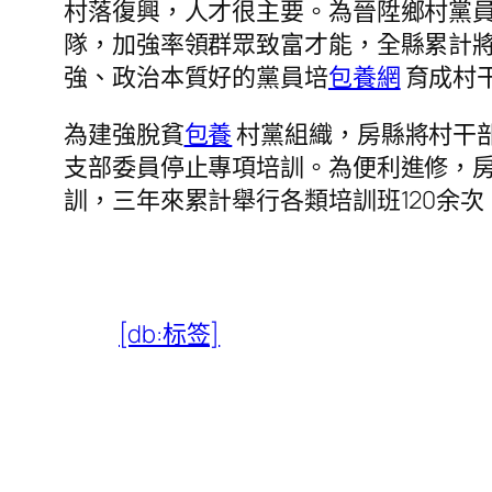
村落復興，人才很主要。為晉陞鄉村黨
隊，加強率領群眾致富才能，全縣累計將
強、政治本質好的黨員培
包養網
育成村干
為建強脫貧
包養
村黨組織，房縣將村干
支部委員停止專項培訓。為便利進修，房
訓，三年來累計舉行各類培訓班120余次
[db:标签]