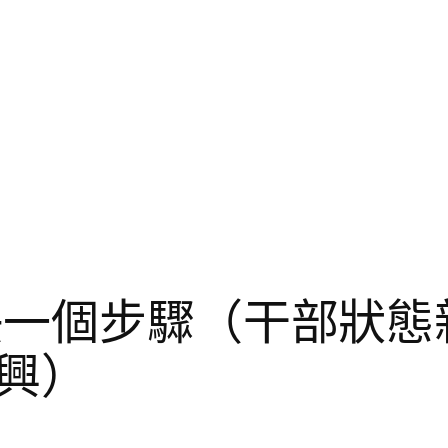
快一個步驟（干部狀態
興）