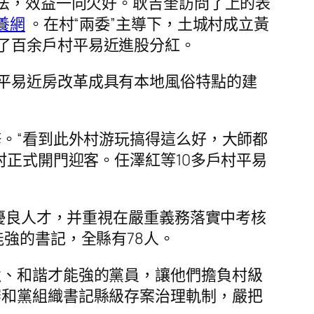
方法，效益一向欠好。耿吉奎訪問了上的表
養網
。在村“兩委”主導下，土城村成立黃
了百余戶村平易近進股分紅。
平易近房改革成具有本地風俗特點的建
。“看到此外村游玩搞得這么好，大師都
正式開門迎客。任澤紅等10多戶村平易
優良人才，并重視在嚴重義務落實中考核
強的書記，全縣有78人。
強、和諧才能強的黨員，讓他們擔負村級
審和黨組織書記縣級存案治理軌制，嚴把