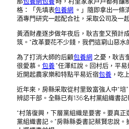
那
包養網
包養
時，村里家家戶戶都有釀制
格：「先填表
包養網
。」隨即拿出一條清
酒專門研究一起配合社，采取公司及一
黃酒財產逐步做年夜后，耿吉奎又預計
筑。“改革要花不少錢，我們這窮山惡水
為了打消大師的后顧
包養網
之憂，耿吉
很愛慕。
包養
”任澤紅說。回村后，平易
近開起農家樂和特點平易近宿
包養
，吃上
近年來，房縣采取從村里致富強人中“培
辨認干部。全縣已有136名村黨組織書
“村落復興，下層黨組織是要害。要真正
黨組織書記。”房縣縣委書記蔡賢忠說。