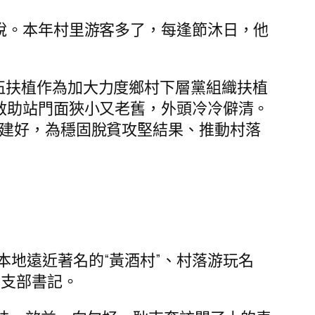
說。本年村里游客多了，每逢節沐日，他
伍扶植作為加大力度鄉村下層黨組織扶植
救助站門面狹小又老舊，外頭冷冷僻清。
建好，為穩固脫貧攻堅結果、推動村落
地遠近著名的“黃酒村”、村落游玩名
黨支部書記。