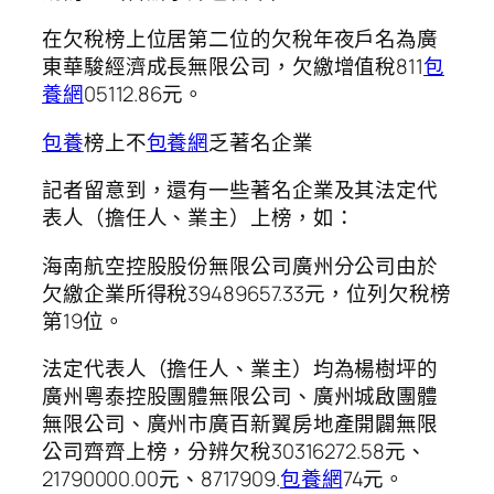
在欠稅榜上位居第二位的欠稅年夜戶名為廣
東華駿經濟成長無限公司，欠繳增值稅811
包
養網
05112.86元。
包養
榜上不
包養網
乏著名企業
記者留意到，還有一些著名企業及其法定代
表人（擔任人、業主）上榜，如：
海南航空控股股份無限公司廣州分公司由於
欠繳企業所得稅39489657.33元，位列欠稅榜
第19位。
法定代表人（擔任人、業主）均為楊樹坪的
廣州粵泰控股團體無限公司、廣州城啟團體
無限公司、廣州市廣百新翼房地產開闢無限
公司齊齊上榜，分辨欠稅30316272.58元、
21790000.00元、8717909.
包養網
74元。