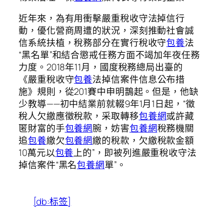
近年來，為有用衝擊嚴重稅收守法掉信行
動，優化營商周遭的狀況，深刻推動社會誠
信系統扶植，稅務部分在實行稅收守
包養
法
“黑名單”和結合懲戒任務方面不竭加年夜任務
力度。2018年11月，國度稅務總局出臺的
《嚴重稅收守
包養
法掉信案件信息公布措
施》規則，從201賽中申明鵲起。但是，他缺
少教導——初中結業前就輟9年1月1日起，“徵
稅人欠繳應徵稅款，采取轉移
包養網
或許藏
匿財富的手
包養網
腕，妨害
包養網
稅務機關
追
包養
繳欠
包養網
繳的稅款，欠繳稅款金額
10萬元以
包養
上的”，即被列進嚴重稅收守法
掉信案件“黑名
包養網
單”。
[db:标签]