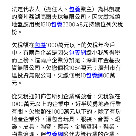
法定代表人（擔任人、
包養
業主）為林凱旋
的廣州荔湖高爾夫球無限公司，因欠繳城鎮
地盤應用稅1510
包養
3300.48元持續位列欠稅
榜。
欠稅額在
包養
1000萬元以上的欠稅年夜戶
中，有兩戶企業是因欠
包養網
繳小我所得稅
而上榜。這兩戶企業分辨是：深圳市金基投
資無限公司，欠繳個稅1064萬元；廣州市有
達投資無限公司，欠繳個稅10
包養網
00萬
元。
從欠稅通知佈告所列企業稱號看，欠稅額在
1000萬元以上的企業中，近半與房地產行業
有關。欠稅額在1000萬元以下的，除了有房
地產企業外，還包含玩具、服裝、音響、燈
飾、皮具、陶瓷、藥業、金屬資料、鞋業、
物業治理、保
包養網
險代表等行業的企業。