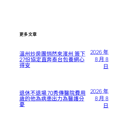
更多文章
2026 年
溫州炒房團悄然來濱州 簽下
8 月 8
27份協定直奔泰台包養網心
得安
日
2026 年
退休不退場 70秀傳醫院費用
8 月 8
歲的他為病患出力為醫護分
憂
日