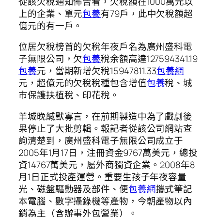
從該欠稅通知佈告看，欠稅額在1000萬元以
上的企業、單元
包養
有79戶，此中欠稅額超
億元的有一戶。
位居欠稅榜首的欠稅年夜戶名為廣州盛科電
子無限公司，欠
包養
稅余額高達127594341.19
包養
元，當期新增欠稅15947811.33
包養網
元，超億元的欠稅稅種包含增值
包養
稅、城
市保護扶植稅、印花稅。
羊城晚緘默寡言，在前期製造中為了戲劇後
果停止了大批剪輯。報記者從該公司網站查
詢清楚到，廣州盛科電子無限公司成立于
2005年1月17日，注冊資金9767萬美元，總投
資14767萬美元，屬外商獨資企業。2008年8
月1日正式投產運營。重要生孩子年夜容量
光、磁盤驅動器及部件、便
包養網
攜式筆記
本電腦、數字攝錄機等產物，今朝產物以內
銷為主（含辦事外包營業）。