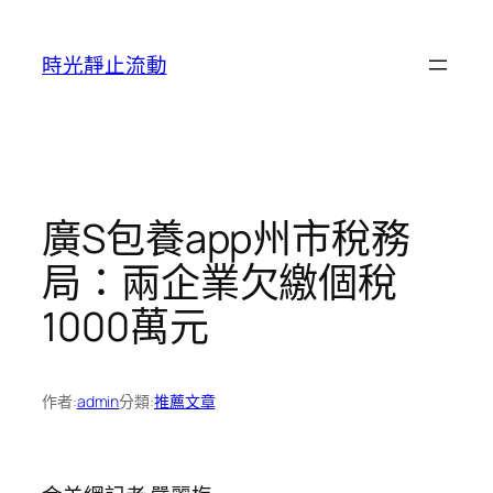
跳
至
時光靜止流動
主
要
內
容
廣S包養app州市稅務
局：兩企業欠繳個稅
1000萬元
作者:
admin
分類:
推薦文章