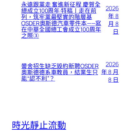
永遠跟黨走 奮進新征程 慶賀全
2026
總成立100周年·特稿丨走在前
年 8
列，筑牢黨最堅實的階層基
OSDER奧斯德汽車零件本——寫
月 8
在中華全國總工會成立100周年
日
之際③
2026
黌舍招生缺乏毀約新聘OSDER
年 8 月
奧斯德德系車教員，結業生只
能“認不利”？
8 日
時光靜止流動