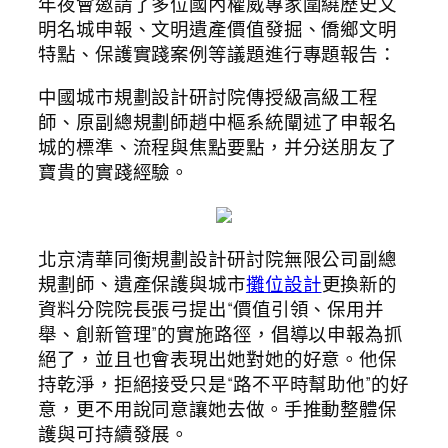
年夜會邀請了多位國內權威專家圍繞歷史文
明名城申報、文明遺產價值發掘、僑鄉文明
特點、保護實踐案例等議題進行專題報告：
中國城市規劃設計研討院傳授級高級工程
師、原副總規劃師趙中樞系統闡述了申報名
城的標準、流程與焦點要點，并分送朋友了
寶貴的實踐經驗。
北京清華同衡規劃設計研討院無限公司副總
規劃師、遺產保護與城市
攤位設計
更換新的
資料分院院長張弓提出“價值引領、保用并
舉、創新管理”的實施路徑，倡導以申報為抓
絕了，並且也會表現出她對她的好意。他保
持乾淨，拒絕接受只是“路不平時幫助他”的好
意，更不用說同意讓她去做。手推動整體保
護與可持續發展。