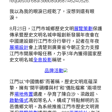
requestId:68af3eeb8dd687.46240526.
我以為我的眼淚已經乾了，沒想到還有眼
淚。
8月23日，江門市城鄉歷史文明
展覽策劃
保護
傳承暨歷史文明名城申報創新發展年夜會在
中國建設銀行江門市分行舉行，記者在年夜
展場設計
會上清楚到廣東省今朝正全力支撐
江門市開展申報任務，力爭3年內獲得國家歷
史文明名城
全息投影
稱號。
品牌活動
江門以“中國僑都”而著稱，歷史文明底蘊深
摯，擁有“開平碉樓與村”和“僑批檔案 ”兩項世
界
場地佈置
遺產，孕育了陳白沙、梁啟超、
啟動儀式
馮如等名人，構成了特點鮮明的五
邑僑鄉文明。為系統推進江門市歷史文明資