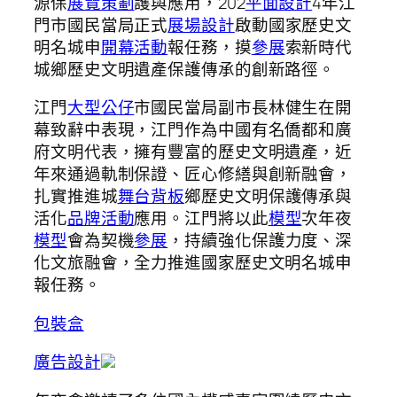
源保
展覽策劃
護與應用，202
平面設計
4年江
門市國民當局正式
展場設計
啟動國家歷史文
明名城申
開幕活動
報任務，摸
參展
索新時代
城鄉歷史文明遺產保護傳承的創新路徑。
江門
大型公仔
市國民當局副市長林健生在開
幕致辭中表現，江門作為中國有名僑都和廣
府文明代表，擁有豐富的歷史文明遺產，近
年來通過軌制保證、匠心修繕與創新融會，
扎實推進城
舞台背板
鄉歷史文明保護傳承與
活化
品牌活動
應用。江門將以此
模型
次年夜
模型
會為契機
參展
，持續強化保護力度、深
化文旅融會，全力推進國家歷史文明名城申
報任務。
包裝盒
廣告設計