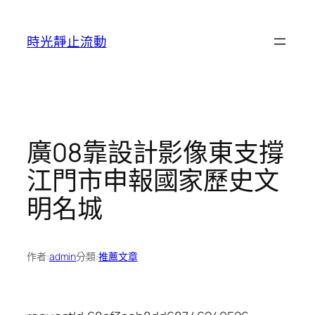
跳
至
時光靜止流動
主
要
內
容
廣08靠設計影像東支撐
江門市申報國家歷史文
明名城
作者:
admin
分類:
推薦文章