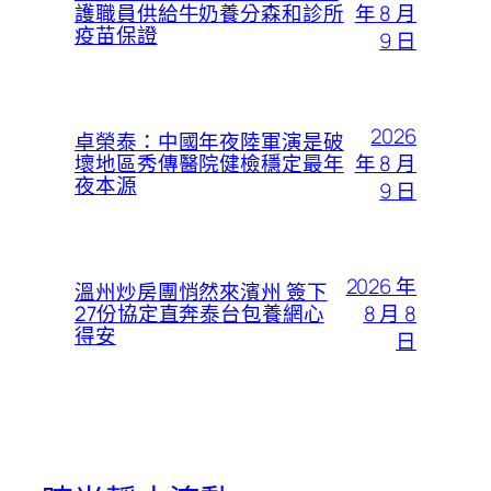
年 8 月
護職員供給牛奶養分森和診所
疫苗保證
9 日
2026
卓榮泰：中國年夜陸軍演是破
年 8 月
壞地區秀傳醫院健檢穩定最年
夜本源
9 日
2026 年
溫州炒房團悄然來濱州 簽下
8 月 8
27份協定直奔泰台包養網心
得安
日