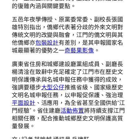
的復雜內涵與關鍵要點。
五邑年夜學傳授、原黨委常委、副校長張國
雄特別指出，僑鄉代表著分歧的外來文明對
傳統文明的改變與融會，江門的僑文明與其
他僑鄉亦
包裝設計
有差別，是其申報國家名
城最顯著的優勢之一
奇藝果影像
。
廣東省住房和城鄉建設廳黨組成員、副廳長
楊清淦在致辭中充足確定了江門市在歷史文
明保護傳承與名城申報任務中獲得的成效，
強調要穩步
大型公仔
推進省級、國家級歷史
文明名城申報任務，以申報促保護、強治理
平面設計
、活應用，為全省甚至全國供給“江
門經驗”。省住建廳
活動佈置
將持續支撐江門
相關任務，配合推動城鄉歷史文明保護高質
量發展。