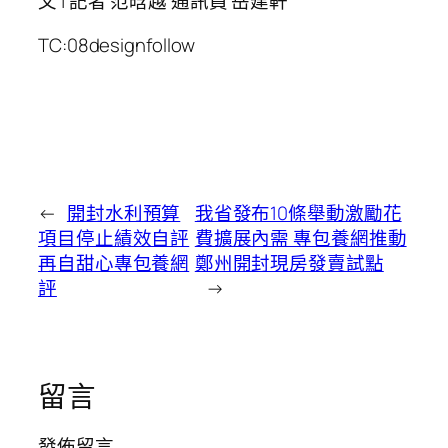
文 | 記者 范晗越 通訊員 岳建軒
TC:08designfollow
←
開封水利預算
我省發布10條舉動激勵花
項目停止績效自評
費擴展內需 專包養網推動
再自甜心專包養網
鄭州開封現房發賣試點
評
→
留言
發佈留言