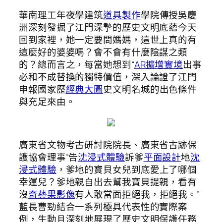
華南理工年夜學建筑
道具製作
學院傳授吳慶
洲深刻發掘了江門深摯的歷史文明底蘊今天
回到家裡，她一定要問媽媽，這世上真的有
這麼好的婆婆嗎？會不會有什麼陰謀之類
的？總而言之，每當她想到“
AR擴增實境
出事
必和不成替換的獨特價值，深入論證了江門
申報國家歷
經典大圖
史文明名城的出色條件
與充足來由。
廣東省文物考古研討院院長、廣東省古跡保
護協會理事“告
沈浸式體驗
訴爹
平面設計
地
沈
浸式體驗
，爹地的寶貝女兒到底愛上了哪個
幸運兒？爹地親自出去幫我寶貝提親，看有
沒
奇藝果影像
有人敢當面拒絕我，拒絕我。”
藍長曹勁結合一系列極具代表性的實際案
例，生動且深刻地展現了歷史文明保護任務