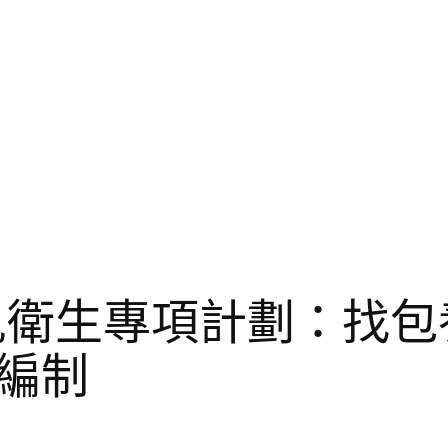
兒衛生專項計劃：找包
編制