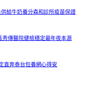
員供給牛奶養分森和診所疫苗保證
區秀傳醫院健檢穩定最年夜本源
協定直奔泰台包養網心得安