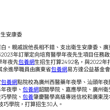
衛生安康委
居白。親戚說他長相不錯、支出衛生安康委、廣
2023年訂單定向培育醫學年夜先生項目任務
學年夜先
包養網
生招生打算2492名，與202
，其余進學職員由廣東省
包養網
易方達公益基金
定
包養網
點院校為廣州西醫藥年夜學、汕頭年夜
科年夜學、
包養網
韶關學院、嘉應學院、廣州衛
技巧學院、
包養
肇慶醫學高級專迷信校和廣東茂
作技巧學院，打算招生30人。