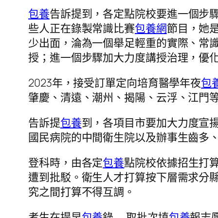
包養
告訴提到，各定點院校要進一個步
些人正在錄製常識比賽
包養網
節目，她
少出面，淪為一個舉足輕重的實際、常
授；進一個步驟加大力度講授治理，優
2023年，接受訂單定向培育醫學年夜
包
肇慶、清遠、潮州、揭陽、云浮、江門
告訴提
包養
到，各項目市要加大力度宣揚
國民病院的中間衛生院以及辦事生齒多
登科時，由各定
包養
點院校依據招生打
遭到批駁。衛生人才打算按下層需求分
究之間打算不得互調。
考生在提早
包養
錄……取批次填
包養
報志