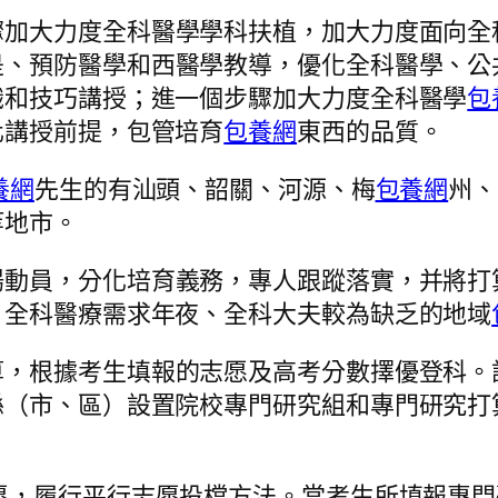
驟加大力度全科醫學學科扶植，加大力度面向全
是、預防醫學和西醫學教導，優化全科醫學、公
識和技巧講授；進一個步驟加大力度全科醫學
包
化講授前提，包管培育
包養網
東西的品質。
養網
先生的有汕頭、韶關、河源、梅
包養網
州、
等地市。
動員，分化培育義務，專人跟蹤落實，并將打
、全科醫療需求年夜、全科大夫較為缺乏的地域
算，根據考生填報的志愿及高考分數擇優登科。
縣（市、區）設置院校專門研究組和專門研究打
愿，履行平行志愿投檔方法。當考生所填報專門