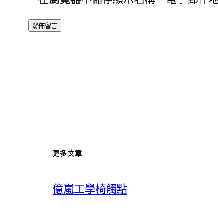
更多文章
億嵐工學椅觸點