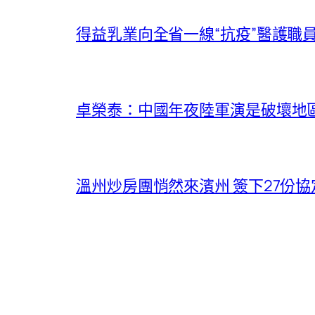
得益乳業向全省一線“抗疫”醫護職
卓榮泰：中國年夜陸軍演是破壞地
溫州炒房團悄然來濱州 簽下27份