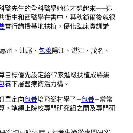
科醫先生的全科醫學她這才想起來——這
共衛生和西醫學在書中，葉秋鎖爾後就很
養
實行講授基地扶植，優化臨床實訓講
惠州、汕尾、
包養
陽江、湛江、茂名、
算目標優先設定給47家進級扶植成縣級
包養
下層醫療衛活力構。
訂單定向
包養
培育鄉村學了—
包養
—常常
算，準繩上院校專門研究組之間及專門研
研究均已錄滿時，若考生遵從專門研究