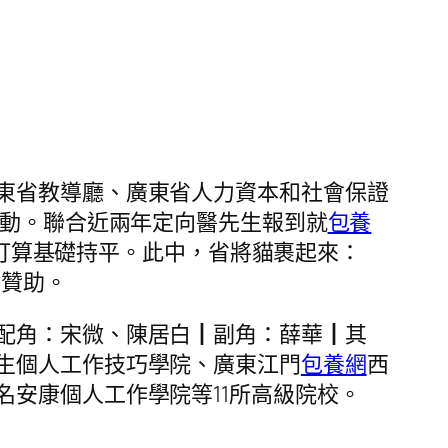
東省教導廳、廣東省人力資本和社會保證
啟動。聯合近兩年定向醫先生報到就
包養
2年打算基礎持平。此中，省將貓裹起來：
會贊助。
配角：宋微、陳居白┃副角：薛華┃其
生個人工作技巧學院、廣東江門
包養網
西
名安康個人工作學院等11所高級院校。