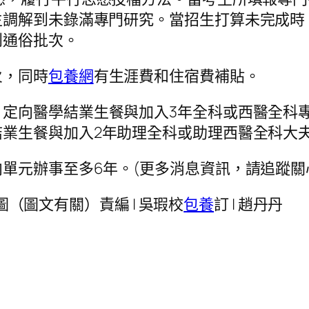
生調解到未錄滿專門研究。當招生打算未完成時
到通俗批次。
火，同時
包養網
有生涯費和住宿費補貼。
）定向醫學結業生餐與加入3年全科或西醫全科
結業生餐與加入2年助理全科或助理西醫全科大
辦事至多6年。(更多消息資訊，請追蹤關心羊城派 
料圖（圖文有關）責編 | 吳瑕校
包養
訂 | 趙丹丹