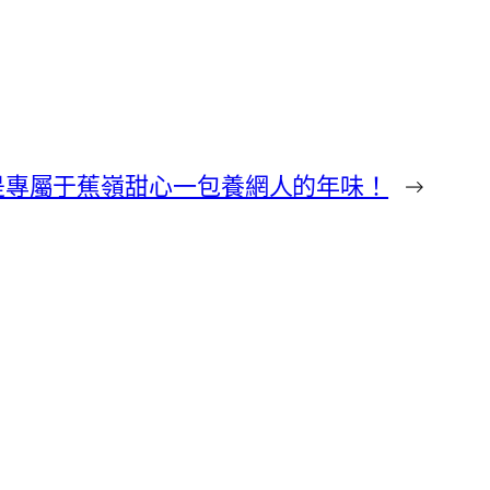
是專屬于蕉嶺甜心一包養網人的年味！
→