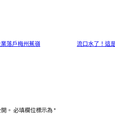
企業落戶梅州蕉嶺
流口水了！這
公開。
必填欄位標示為
*