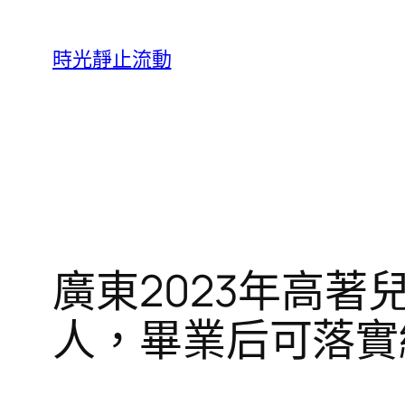
跳
至
時光靜止流動
主
要
內
容
廣東2023年高著
人，畢業后可落實