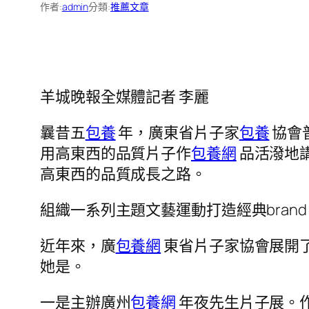
作者:
admin
分類:
推薦文章
羊城晚報全媒體記者 李麗
曩昔五
包養
年，廣東省片子家
包養
協會
用高東西的品質片子作
包養網
品活潑地
高東西的品質成長之路。
組織一系列主題文藝運動打造經典brand
近年來，廣
包養網
東省片子家協會展開
她是。
一是主辦廣州
包養網
年夜先生片子展。