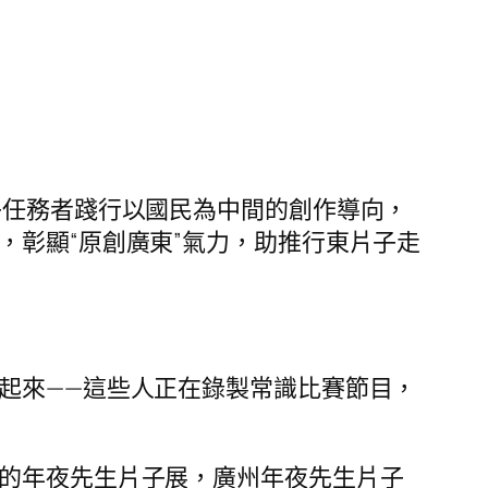
子任務者踐行以國民為中間的創作導向，
，彰顯“原創廣東”氣力，助推行東片子走
起來——這些人正在錄製常識比賽節目，
的年夜先生片子展，廣州年夜先生片子