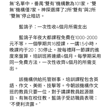
無”名單中，番禺“雙有”機構數為101家，“雙
無”機構僅7家。神探選擇了2所“雙有”與2所
“雙無”停止暗訪。
藍鴿子：一次性收4個月所需支出
藍鴿子年夜大都課程免費在1000-2000
元不等，一個學期共16授課，一講1.5小時，
晚課均于20：30停止。按每禮拜一節課的進
度來盤算，培訓班將連續4個月。每學期采用
同一免費方法，一次性收齊4個月的所需支
出。
該機構供給托管辦事，培訓課程包含英
語、作文、美術、技擊等。今朝該機構作文
班的教員只要一位，對于講課教員起源題
目、有無在校任教，藍鴿子受訪職員表現：
“不便利流露。”