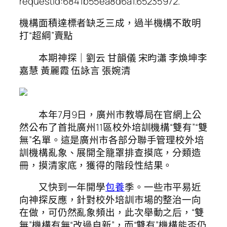
requestId:6841b55ea8d6a1.65235972.
機構面積達標者缺乏三成，過半機構不敢明
打“超綱”賣點
本期神探｜劉云 甘韻儀 宋昀瀟 李煥坤李
嘉慧 黃麗霞 伍詠言 張婉清
本年7月9日，廣州市教導局在官網上公
然公布了首批廣州11區校外培訓機構“雙有”“雙
無”名單。這是廣州市各部分聯手管理校外培
訓機構亂象、展開全籠罩排查摸底，分類造
冊，摸清家底，獲得的階段性結果。
又快到一年開學
包養
季。一些市平易近
向神探反應，針對校外培訓市場的整治一向
在做，可仍然亂象頻出，此次舉動之后，“雙
無”機構有無“改過自新”，而“雙有”機構能否仍