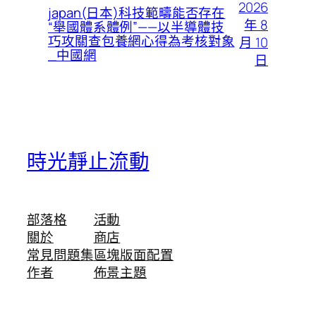
2026
japan(日本)科技範疇能否存在
年 8
“舉國體系體例”——以半導體技
巧攻關查包養網心得為考核對象
月 10
_中國網
日
時光靜止流動
部落格
活動
關於
商店
常見問題集
區塊版面配置
作者
佈景主題