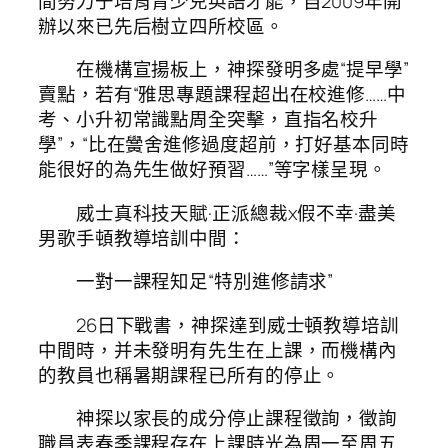
間努力于培育青少兒英語才能，自2009年開
辦以來已先后樹立四所校區。
在機構宣揚板上，神探發明多處“提早學”
賣點，若有“雅思專題課程超出在校進修……中
考、小升初常識點周全突擊，直指名校升
學”，“比在黌舍進修過度超前，打好基本同時
能很好的為先生做好預習……”等字樣呈現。
威士真科技天賦·正派總裁x假不幸·盡美
男歌手頓教導培訓中間：
一對一課程知足“特別進修請求”
26日下戰書，神探達到威士頓教導培訓
中間時，并未發明有先生在上課，而機構內
的教員也稱暑期課程已所有的停止。
神探以家長的成分停止課程徵詢，徵詢
職員表春季課程存在上課時光為周一至周五