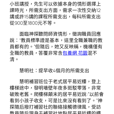
小班講授，先生可以依據本身的情形選擇上
課時光，所需支出方面，需求一次性交納12
講或許15講的課程所需支出，每科所需支出
從900至1800元不等。
面臨神探聽問師資情形，徵詢職員回應
說：“教員標準證是基本，這里全職兼職的教
員都有的。”但隨后，她又反映稱，機構僅有
全職的教員，答覆非常含
包養網 花園
混不
清。
慧明社：提早收4個月的所需支出
慧明補習班位于老式居平易近樓，登上
樓梯途中，發明墻壁年夜多斑駁零落，非常
破敗老舊。爬樓梯顛末的居平易近說:”以前會
看到小孩子收支，可是比來沒有看到了。”神
探隨后撥打補習社的聯絡接觸德律風，受訪
教員隨后現身于補習社地點居平易近樓的樓