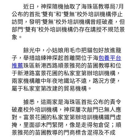
近日，神探隨機抽取了海珠區教導局7月
公布的首批“雙有”和“雙無”校外培訓機構停止
訪問，發明“雙無”校外培訓機構曾經破產，但
部門“雙有”校外培訓機構仍存在講授不規范景
象。
餘光中，小姑娘用毛巾把貓包好放進籠
子，舉措諳練神探起首離開位于海
包養平台
推薦
珠區新港西路順景雅苑的苗圃教導和位
于新港路富景花圃的私家室第辦培訓機構，
兩家機構離中年夜地鐵站不遠，路況方便，
屬于私家室第改建的貿易機構。
據悉，這兩家是海珠區首批公布的責令
破產校外培訓機構，神探屢次敲門已無人應
對。富景花圃的私家室第辦培訓機構鐵門虛
掩，里面卻木門緊閉，像是走得匆倉促；順
景雅苑的苗圃教導的門商標含混得及不成