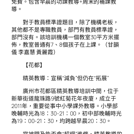
免費。包含早晨的功課教導+周末的補課教
導。
對于教員標準證題目，除了機構老板，
其他都不是專職教員，部門有教員標準證，
部門沒有。該培訓機構一個教室30平方米擺
佈，教室普通有7、8個孩子在上課。（甘韻
儀 李嘉慧 黃麗霞）
【花都】
精英教導：宣稱“減負”但仍在“拓展”
廣州市花都區精英教導培訓中間，位于
新華街道龍珠路9號紅菊花年夜廈，成立于
2011年，重要從事中小學課外教導。小學部
晚輔時光為18：30-21：00，初中部晚輔時光
為19：00-21：30，均跨越早晨20：30。
當被問及能否會“超綱”進修，精英教導的