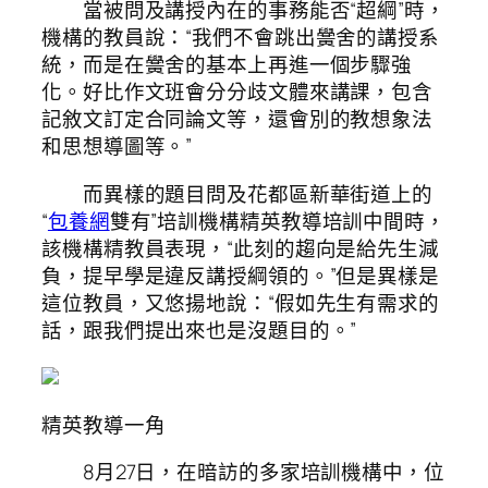
當被問及講授內在的事務能否“超綱”時，
機構的教員說：“我們不會跳出黌舍的講授系
統，而是在黌舍的基本上再進一個步驟強
化。好比作文班會分分歧文體來講課，包含
記敘文訂定合同論文等，還會別的教想象法
和思想導圖等。”
而異樣的題目問及花都區新華街道上的
“
包養網
雙有”培訓機構精英教導培訓中間時，
該機構精教員表現，“此刻的趨向是給先生減
負，提早學是違反講授綱領的。”但是異樣是
這位教員，又悠揚地說：“假如先生有需求的
話，跟我們提出來也是沒題目的。”
精英教導一角
8月27日，在暗訪的多家培訓機構中，位