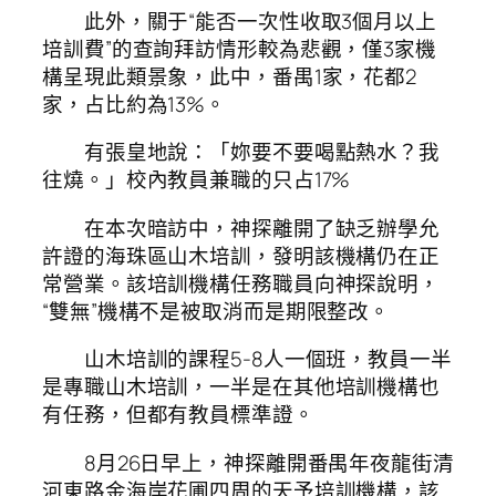
此外，關于“能否一次性收取3個月以上
培訓費”的查詢拜訪情形較為悲觀，僅3家機
構呈現此類景象，此中，番禺1家，花都2
家，占比約為13%。
有張皇地說：「妳要不要喝點熱水？我
往燒。」校內教員兼職的只占17%
在本次暗訪中，神探離開了缺乏辦學允
許證的海珠區山木培訓，發明該機構仍在正
常營業。該培訓機構任務職員向神探說明，
“雙無”機構不是被取消而是期限整改。
山木培訓的課程5-8人一個班，教員一半
是專職山木培訓，一半是在其他培訓機構也
有任務，但都有教員標準證。
8月26日早上，神探離開番禺年夜龍街清
河東路金海岸花圃四周的天予培訓機構，該