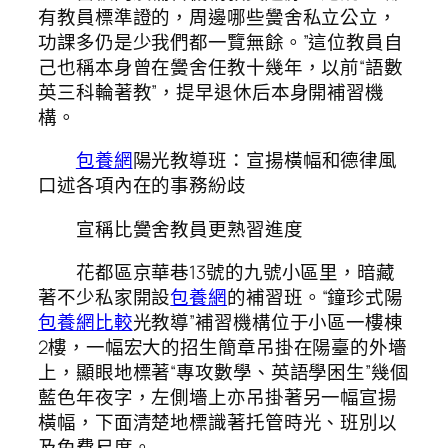
有教員標準證的，周邊哪些黌舍私立公立，
功課多仍是少我們都一覽無餘。”這位教員自
己也稱本身曾在黌舍任教十幾年，以前“語數
英三科輪著教”，提早退休后本身開補習機
構。
包養網
陽光教導班：宣揚橫幅和德律風
口述各項內在的事務紛歧
宣稱比黌舍教員更熟習進度
花都區京華巷13號的九號小區里，暗藏
著不少私家開設
包養網
的補習班。“鐘珍式陽
包養網比較
光教導”補習機構位于小區一樓棟
2樓，一幅宏大的招生簡章吊掛在陽臺的外墻
上，顯眼地標著“專攻數學、英語學困生”幾個
藍色年夜字，左側墻上亦吊掛著另一幅宣揚
橫幅，下面清楚地標識著托管時光、班別以
及免費尺度。