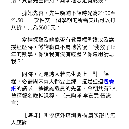
法，只需先生保持，漸漸地必定有成效。”
據她先容，先生晚輔下課時光為21:00至
21:30，一次性交一個學期的所需支出可以打
八折，共為3600元。
當神探聽及她能否有教員標準證以及講
授經歷時，徵詢職員不屑地答覆：“我教了15
年的數學，你說我有沒有經歷？你還用猜忌
我？”
同時，她還誇大若先生要上一對一課
程，必需周末兩天都要上課，這是強迫
包養
網
的請求。據徵詢職員的先容，今朝共有7人
曾經報名晚輔課程。（宋昀瀟 李嘉慧 伍詠
言）
【海珠】叫停校外培訓機構 屢次敲門無
人應對