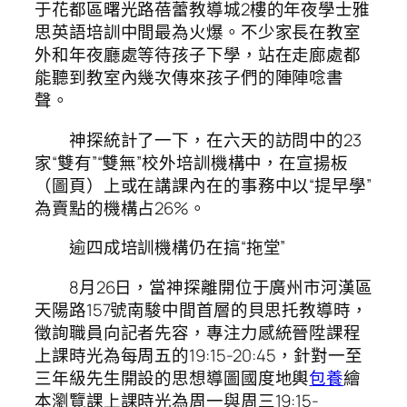
于花都區曙光路蓓蕾教導城2樓的年夜學士雅
思英語培訓中間最為火爆。不少家長在教室
外和年夜廳處等待孩子下學，站在走廊處都
能聽到教室內幾次傳來孩子們的陣陣唸書
聲。
神探統計了一下，在六天的訪問中的23
家“雙有”“雙無”校外培訓機構中，在宣揚板
（圖頁）上或在講課內在的事務中以“提早學”
為賣點的機構占26%。
逾四成培訓機構仍在搞“拖堂”
8月26日，當神探離開位于廣州市河漢區
天陽路157號南駿中間首層的貝思托教導時，
徵詢職員向記者先容，專注力感統晉陞課程
上課時光為每周五的19:15-20:45，針對一至
三年級先生開設的思想導圖國度地輿
包養
繪
本瀏覽課上課時光為周一與周三19:15-