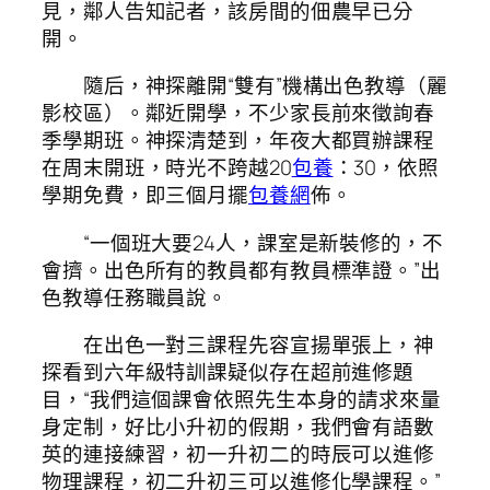
見，鄰人告知記者，該房間的佃農早已分
開。
隨后，神探離開“雙有”機構出色教導（麗
影校區）。鄰近開學，不少家長前來徵詢春
季學期班。神探清楚到，年夜大都買辦課程
在周末開班，時光不跨越20
包養
：30，依照
學期免費，即三個月擺
包養網
佈。
“一個班大要24人，課室是新裝修的，不
會擠。出色所有的教員都有教員標準證。”出
色教導任務職員說。
在出色一對三課程先容宣揚單張上，神
探看到六年級特訓課疑似存在超前進修題
目，“我們這個課會依照先生本身的請求來量
身定制，好比小升初的假期，我們會有語數
英的連接練習，初一升初二的時辰可以進修
物理課程，初二升初三可以進修化學課程。”