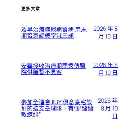
更多文章
2026 年 8
及早治療糖尿病腎病 患末
期腎衰竭概率減三成
月 10 日
2026 年 8
安華接收治療期間秀傳醫
院供膳暫不見客
月 10 日
2026 年
參加全運會JIUYI俱意豪宅設
8 月 10
計的這支壘球隊，有個“爺爺
教練組”
日