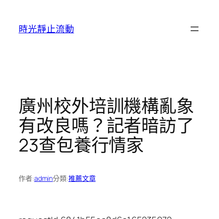
跳
至
時光靜止流動
主
要
內
容
廣州校外培訓機構亂象
有改良嗎？記者暗訪了
23查包養行情家
作者:
admin
分類:
推薦文章