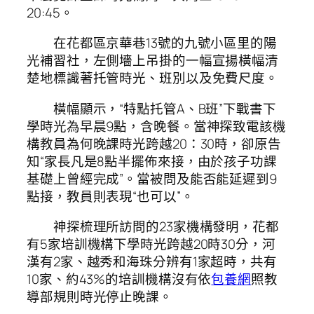
20:45。
在花都區京華巷13號的九號小區里的陽
光補習社，左側墻上吊掛的一幅宣揚橫幅清
楚地標識著托管時光、班別以及免費尺度。
橫幅顯示，“特點托管A、B班”下戰書下
學時光為早晨9點，含晚餐。當神探致電該機
構教員為何晚課時光跨越20：30時，卻原告
知“家長凡是8點半擺佈來接，由於孩子功課
基礎上曾經完成”。當被問及能否能延遲到9
點接，教員則表現“也可以”。
神探梳理所訪問的23家機構發明，花都
有5家培訓機構下學時光跨越20時30分，河
漢有2家、越秀和海珠分辨有1家超時，共有
10家、約43%的培訓機構沒有依
包養網
照教
導部規則時光停止晚課。