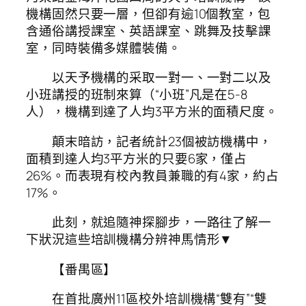
機構固然只要一層，但卻有逾10個教室，包
含通俗講授課室、英語課室、跳舞及技擊課
室，同時裝備多媒體裝備。
以天予機構的采取一對一、一對二以及
小班講授的班制來算（“小班”凡是在5-8
人），機構到達了人均3平方米的面積尺度。
顛末暗訪，記者統計23個被訪機構中，
面積到達人均3平方米的只要6家，僅占
26%。而表現有校內教員兼職的有4家，約占
17%。
此刻，就追隨神探腳步，一路往了解一
下狀況這些培訓機構分辨神馬情形▼
【番禺區】
在首批廣州11區校外培訓機構“雙有”“雙