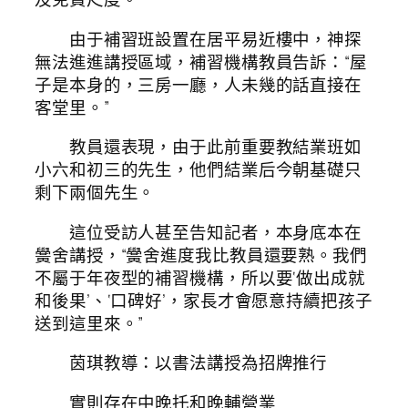
由于補習班設置在居平易近樓中，神探
無法進進講授區域，補習機構教員告訴：“屋
子是本身的，三房一廳，人未幾的話直接在
客堂里。”
教員還表現，由于此前重要教結業班如
小六和初三的先生，他們結業后今朝基礎只
剩下兩個先生。
這位受訪人甚至告知記者，本身底本在
黌舍講授，“黌舍進度我比教員還要熟。我們
不屬于年夜型的補習機構，所以要‘做出成就
和後果’、‘口碑好’，家長才會愿意持續把孩子
送到這里來。”
茵琪教導：以書法講授為招牌推行
實則存在中晚托和晚輔營業