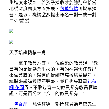
生進度來調劑，若孩子接收才能強則會恰當
地從深度廣度方面拓展，
包養行情
即提早預
習。是以，機構激烈提出報名一對一或一對
二VIP講授。
天予培訓機構一角
至于教員方面，一位姓梁的教員說：“教
員有的是從黌舍出來的，有的在黌舍任教出
來做兼職的，還有的從師范高校結業幾年，
總體來說講授經歷豐盛，並且也失職盡
包養
網 花園
責。不敢包管一切教員都有教員標準
證，可是百分之七八十的教員都有。”
包養網
曦曜教導：部門教員為年夜先生