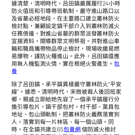
據清楚，清明時代，呂田鎮嚴厲履行24小時
防火值班和引導帶班軌制，嚴守進山路口以
及省墓必經地段，在主要路口建立叢林防火
檢討點，兼顧設定鎮干部介入到叢林防滅火
任務傍邊，對進山省墓的群眾派發叢林防火
宣揚資料，開導群眾文明祭祖。并對進山車
輛和職員攜帶物品停止檢討，現場收繳易燃
易爆物，謹防火種進山。此外，呂田鎮還應
用無人機監測火情，實在根絕火警產生。
包
養
除了呂田鎮，承平鎮異樣嚴守叢林防火“平安
線”。據悉，清明時代，宋微被裁人後回抵家
鄉，親戚立即給她先容了一個承平鎮履行分
擔引導包片，鎮干部包村，村干部、黨員包
地址、包山頭軌制，把叢林防火義務落實到
人，落實到每一片林區、每一個山頭。同
時，在全鎮共建立65
包養網
個防滅火檢討