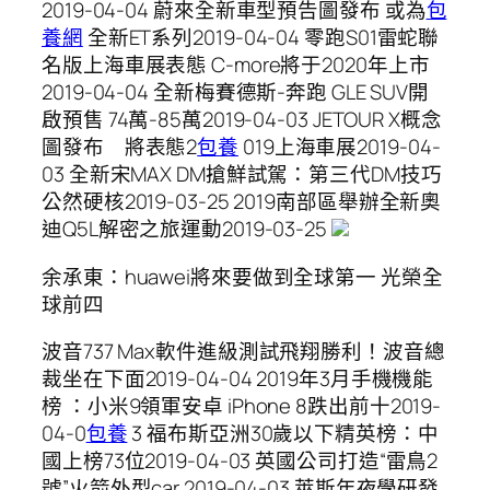
2019-04-04 蔚來全新車型預告圖發布 或為
包
養網
全新ET系列2019-04-04 零跑S01雷蛇聯
名版上海車展表態 C-more將于2020年上市
2019-04-04 全新梅賽德斯-奔跑 GLE SUV開
啟預售 74萬-85萬2019-04-03 JETOUR X概念
圖發布 將表態2
包養
019上海車展2019-04-
03 全新宋MAX DM搶鮮試駕：第三代DM技巧
公然硬核2019-03-25 2019南部區舉辦全新奧
迪Q5L解密之旅運動2019-03-25
余承東：huawei將來要做到全球第一 光榮全
球前四
波音737 Max軟件進級測試飛翔勝利！波音總
裁坐在下面2019-04-04 2019年3月手機機能
榜 ：小米9領軍安卓 iPhone 8跌出前十2019-
04-0
包養
3 福布斯亞洲30歲以下精英榜：中
國上榜73位2019-04-03 英國公司打造“雷鳥2
號”火箭外型car 2019-04-03 萊斯年夜學研發