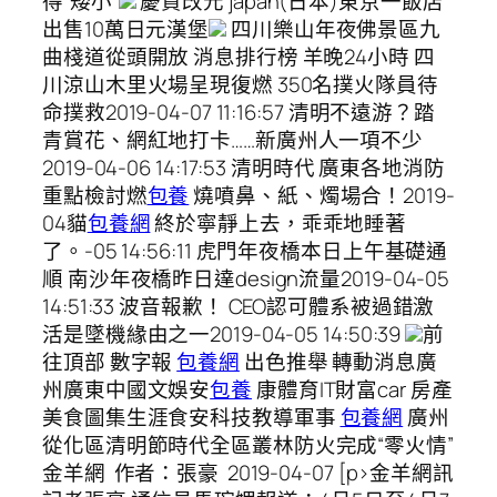
得“矮小”
慶賀改元 japan(日本)東京一飯店
出售10萬日元漢堡
四川樂山年夜佛景區九
曲棧道從頭開放 消息排行榜 羊晚24小時 四
川涼山木里火場呈現復燃 350名撲火隊員待
命撲救2019-04-07 11:16:57 清明不遠游？踏
青賞花、網紅地打卡……新廣州人一項不少
2019-04-06 14:17:53 清明時代 廣東各地消防
重點檢討燃
包養
燒噴鼻、紙、燭場合！2019-
04貓
包養網
終於寧靜上去，乖乖地睡著
了。-05 14:56:11 虎門年夜橋本日上午基礎通
順 南沙年夜橋昨日達design流量2019-04-05
14:51:33 波音報歉！ CEO認可體系被過錯激
活是墜機緣由之一2019-04-05 14:50:39
前
往頂部 數字報
包養網
出色推舉 轉動消息廣
州廣東中國文娛安
包養
康體育IT財富car 房產
美食圖集生涯食安科技教導軍事
包養網
廣州
從化區清明節時代全區叢林防火完成“零火情”
金羊網 作者：張豪 2019-04-07 [p>金羊網訊