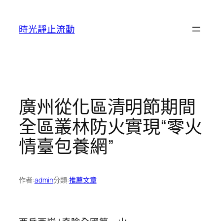
跳
至
時光靜止流動
主
要
內
容
廣州從化區清明節期間
全區叢林防火實現“零火
情臺包養網”
作者:
admin
分類:
推薦文章