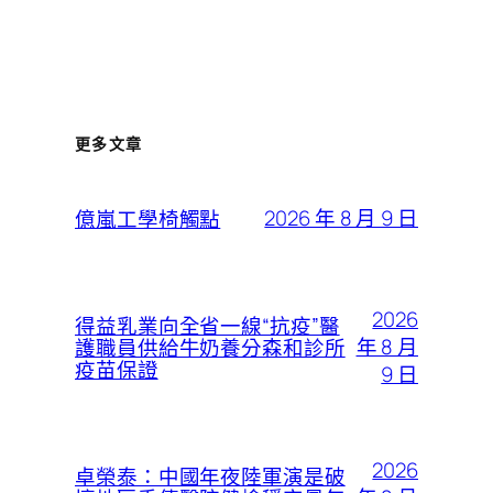
更多文章
2026 年 8 月 9 日
億嵐工學椅觸點
2026
得益乳業向全省一線“抗疫”醫
年 8 月
護職員供給牛奶養分森和診所
疫苗保證
9 日
2026
卓榮泰：中國年夜陸軍演是破