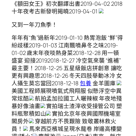
《額田女王》初次翻譯出書2019-04-02 2018
十年夜考古新發明揭曉2019-04-01
又到一年刀魚季！
年年有“魚”過新年2019-01-10 熱胃泡飯 “鮮”得
紛歧樣2019-01-03 江南飄噴鼻冬之味2019-
01-02 歲末年夜啖熱身菜2018-12-28 用一頓
盛宴 迎接20192018-12-27 冷空氣來襲 “進補”
最主要！2018-12-25 五星級飯店拼創意 讓吃
更有興趣思2018-12-26 冬天四肢舉動冰冷 女
人攝生莫忘當回2018-12-18
包養
金羊圖庫
美國工程師展現噴氣式飛翔服 似懸浮空中異
常炫酷
航拍孟加拉國工人曬辣椒 年夜地殘
暴好像油畫
實拍瑞士渣滓收受接管公司 塑
料瓶聚積如山
實拍北京年夜興國際機場室
閣房外
穿越前方不畏艱險 致敬叢林救火
員！
馬來西亞檳城呈現水龍卷 岸邊高樓變