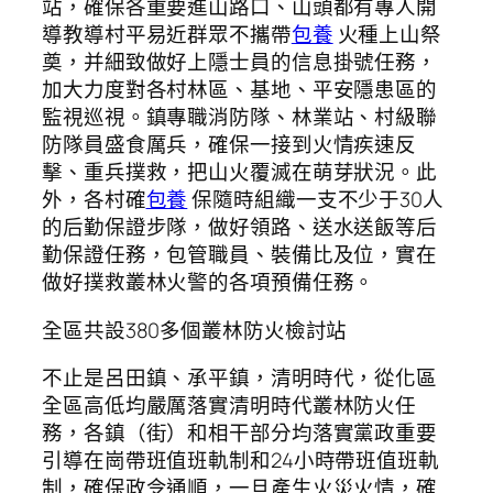
站，確保各重要進山路口、山頭都有專人開
導教導村平易近群眾不攜帶
包養
火種上山祭
奠，并細致做好上隱士員的信息掛號任務，
加大力度對各村林區、基地、平安隱患區的
監視巡視。鎮專職消防隊、林業站、村級聯
防隊員盛食厲兵，確保一接到火情疾速反
擊、重兵撲救，把山火覆滅在萌芽狀況。此
外，各村確
包養
保隨時組織一支不少于30人
的后勤保證步隊，做好領路、送水送飯等后
勤保證任務，包管職員、裝備比及位，實在
做好撲救叢林火警的各項預備任務。
全區共設380多個叢林防火檢討站
不止是呂田鎮、承平鎮，清明時代，從化區
全區高低均嚴厲落實清明時代叢林防火任
務，各鎮（街）和相干部分均落實黨政重要
引導在崗帶班值班軌制和24小時帶班值班軌
制，確保政令通順，一旦產生火災火情，確