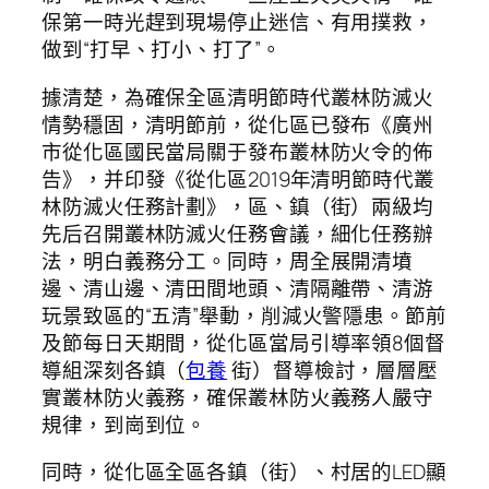
保第一時光趕到現場停止迷信、有用撲救，
做到“打早、打小、打了”。
據清楚，為確保全區清明節時代叢林防滅火
情勢穩固，清明節前，從化區已發布《廣州
市從化區國民當局關于發布叢林防火令的佈
告》，并印發《從化區2019年清明節時代叢
林防滅火任務計劃》，區、鎮（街）兩級均
先后召開叢林防滅火任務會議，細化任務辦
法，明白義務分工。同時，周全展開清墳
邊、清山邊、清田間地頭、清隔離帶、清游
玩景致區的“五清”舉動，削減火警隱患。節前
及節每日天期間，從化區當局引導率領8個督
導組深刻各鎮（
包養
街）督導檢討，層層壓
實叢林防火義務，確保叢林防火義務人嚴守
規律，到崗到位。
同時，從化區全區各鎮（街）、村居的LED顯