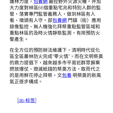
護林力度，
包養網
嚴控野外火源火種。并加
大力度對林區66個重點宅兆和特別人群的監
管，落實專門監管義務人，做到林區有人
看、墳頭有人守。部
包養網
門鎮（街）應用
錄像監控、無人機強化拜祭重點監管區域和
重點林區的及時火情靜態監測，有用預防火
警產生。
在全方位的預防辦法維護下，清明時代從化
區全區叢林防火完成“零火情”，而在文明祭奠
的鼎力提倡下，越來越多市平易近群眾摒棄
燃放爆仗、熄滅紙錢的祭奠方法，取而代之
的是用鮮花停止拜祭，文
包養
明祭奠的新風
氣正逐步構成。
[db:标签]