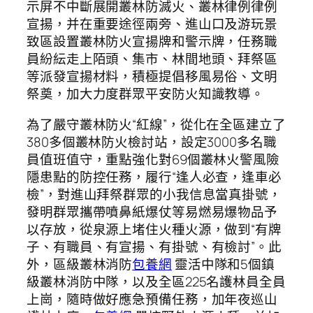
示屏不中斷展開叢林防滅火、叢林律例律例
宣揚，并在重要途徑兩旁、進山口及游玩景
致區設置叢林防火宣揚牌和警示牌，任務職
員紛紜走上陌頭、集市、林間地頭、拜祭區
等派發宣揚材料，積極提倡移風易俗、文明
祭奠，加大力度群眾平安防火知識教導。
為了嚴守叢林防火“紅線”，從化在全區建立了
380多個叢林防火檢討站，設定3000多名職
員值班值守，重點強化對69個叢林火警風險
隱患點的防控任務，履行“逢人必查，逢車必
檢”，對進山拜祭群眾的小我信息當真掛號，
發明群眾攜帶噴鼻紙爆仗等易燃易爆物品予
以存放，從泉源上堵住火種火源，做到“有牌
子、有職員、有宣揚、有掛號、有檢討”。此
外，區級叢林消防
包養網
靈活中隊和5個鎮
級叢林消防中隊，以及全區225名護林員全員
上崗，隨時做好應急預備任務，加年夜巡山