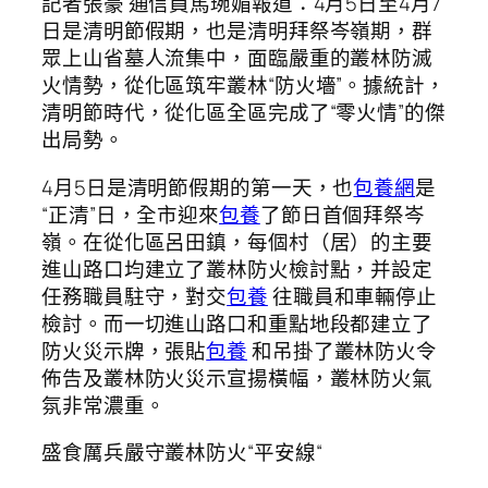
記者張豪 通信員馬琬媚報道：4月5日至4月7
日是清明節假期，也是清明拜祭岑嶺期，群
眾上山省墓人流集中，面臨嚴重的叢林防滅
火情勢，從化區筑牢叢林“防火墻”。據統計，
清明節時代，從化區全區完成了“零火情”的傑
出局勢。
4月5日是清明節假期的第一天，也
包養網
是
“正清”日，全市迎來
包養
了節日首個拜祭岑
嶺。在從化區呂田鎮，每個村（居）的主要
進山路口均建立了叢林防火檢討點，并設定
任務職員駐守，對交
包養
往職員和車輛停止
檢討。而一切進山路口和重點地段都建立了
防火災示牌，張貼
包養
和吊掛了叢林防火令
佈告及叢林防火災示宣揚橫幅，叢林防火氣
氛非常濃重。
盛食厲兵嚴守叢林防火“平安線“