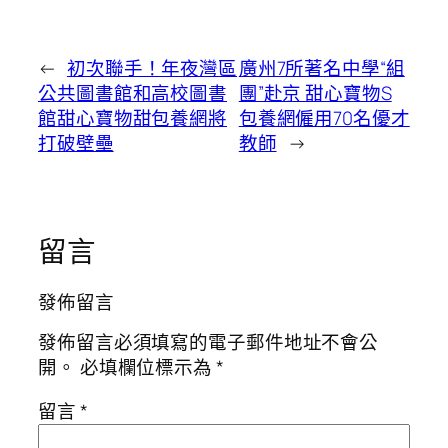
←
初次聯手！年夜灣區
廣州7所著名中學“組
公共圖書館和高校圖書
團”赴京 甜心寶物S
館甜心寶物甜包養網將
包養網僱用70名優才
打破壁壘
教師
→
留言
發佈留言
發佈留言必須填寫的電子郵件地址不會公
開。
必填欄位標示為
*
留言
*