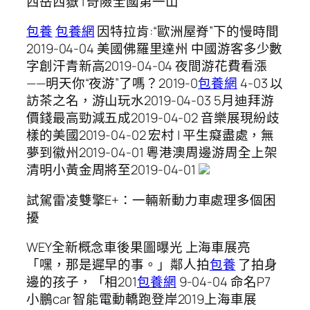
西岳西嶽 | 奇險全國第一山
包養
包養網
因特拉肯:“歐洲屋脊”下的慢時間
2019-04-04 美國佛羅里達州 中國游客多少數
字創汗青新高2019-04-04 夜間游花費看漲
——明天你“夜游”了嗎？2019-0
包養網
4-03 以
訪茶之名，游山玩水2019-04-03 5月迪拜游
價錢最高勁減五成2019-04-02 音樂展現紛歧
樣的美國2019-04-02 宏村 | 平生癡盡處，無
夢到徽州2019-04-01 粵港澳周邊游周全上架
清明小黃金周將至2019-04-01
試駕雷凌雙擎E+：一輛新動力車處理多個困
擾
WEY全新概念車後果圖曝光 上海車展亮
「嘿，那是遲早的事。」鄰人拍
包養
了拍身
邊的孩子，「相201
包養網
9-04-04 命名P7
小鵬car 智能電動轎跑登岸2019上海車展