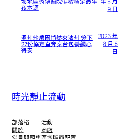
年 8 月
壞地區秀傳醫院健檢穩定最年
夜本源
9 日
2026 年
溫州炒房團悄然來濱州 簽下
8 月 8
27份協定直奔泰台包養網心
得安
日
時光靜止流動
部落格
活動
關於
商店
常見問題集
區塊版面配置