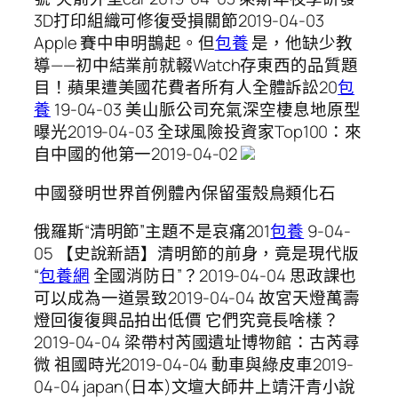
3D打印組織可修復受損關節2019-04-03
Apple 賽中申明鵲起。但
包養
是，他缺少教
導——初中結業前就輟Watch存東西的品質題
目！蘋果遭美國花費者所有人全體訴訟20
包
養
19-04-03 美山脈公司充氣深空棲息地原型
曝光2019-04-03 全球風險投資家Top100：來
自中國的他第一2019-04-02
中國發明世界首例體內保留蛋殼鳥類化石
俄羅斯“清明節”主題不是哀痛201
包養
9-04-
05 【史說新語】清明節的前身，竟是現代版
“
包養網
全國消防日”？2019-04-04 思政課也
可以成為一道景致2019-04-04 故宮天燈萬壽
燈回復復興品拍出低價 它們究竟長啥樣？
2019-04-04 梁帶村芮國遺址博物館：古芮尋
微 祖國時光2019-04-04 動車與綠皮車2019-
04-04 japan(日本)文壇大師井上靖汗青小說